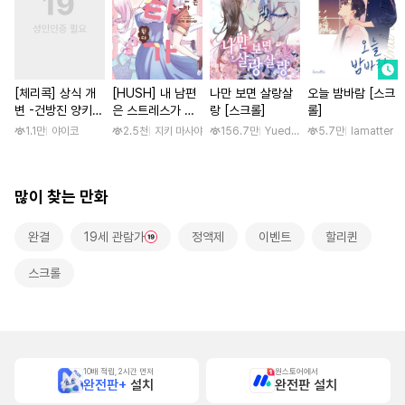
[체리콕] 상식 개
[HUSH] 내 남편
나만 보면 살랑살
오늘 밤바람 [스크
변 -건방진 양키
은 스트레스가 쌓
랑 [스크롤]
롤]
한 달간 마음대로
이면 쇼타가 된다
1.1만
야이코
2.5천
지키 마사야
156.7만
Yuedong Culture / 백두몽
5.7만
lamatter
범하기- [단행본]
많이 찾는 만화
완결
19세 관람가
정액제
이벤트
할리퀸
스크롤
10배 적립, 2시간 먼저
원스토어에서
완전판+
설치
완전판 설치