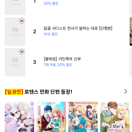
1
20% 할인
#
벤츠공
#
유혹
#
상처수
#
계약관계
#
연애/결혼
#
유사근친
#
혐관
#
복수
#
영혼바뀜
#
집착남
#
귀염수
#
장발
#
강공
달콤 사디스트 천사가 말하는 대로 [단행본]
2
#
초딩공
#
개아가공
#
동물
10% 할인
#
선후배
#
순정공
#
친구
#
사랑꾼공
#
미인공
[볼레로] 거인족의 신부
#
리맨물
#
재회물
#
미남공
3
7화 무료, 20% 할인
#
질투
#
사제관계
#
친구>연인
#
일상
#
부부
#
도망수
#
조교
#
명랑수
[일권만]
로맨스 만화 단편 등장!
#
후회공
#
순진수
#
집착공
#
변태수
#
연예계
#
헌신수
#
동정수
#
무심공
#
조폭공
#
쓰레기수
#
역사/시대물