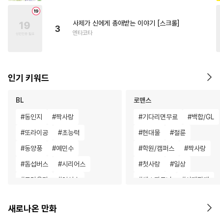
사제가 신에게 총애받는 이야기 [스크롤]
3
엔타코타
인기 키워드
BL
로맨스
#
동인지
#
짝사랑
#
기다리면무료
#
백합/GL
#
또라이공
#
초능력
#
현대물
#
절륜
#
동양풍
#
예민수
#
학원/캠퍼스
#
짝사랑
#
돔섭버스
#
시리어스
#
첫사랑
#
일상
#
트라우마
#
임신수
#
섹스파트너
#
사제관계
#
이세계물
#
미인수
#
나이차커플
#
친구>연인
새로나온 만화
#
애증관계
#
만화단편
#
다정남
#
직진남