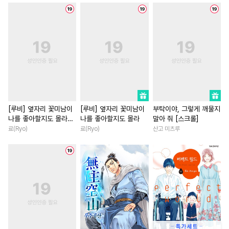
#
감금/강제
#
힐링물
#
SM
#
오피스물
#
소설원작
#
잔망수
#
원나잇
#
현대물
#
영상화
#
복수물
#
우정
#
수인수
#
계략공
#
부부
#
동거
#
배틀연애
#
짝사랑공
#
첫사랑
#
명문세가
#
고수위
#
다정공
#
주종관계
#
강수
#
삼각관계
#
서양풍
#
동거
#
문란수
#
연상연하
#
상처녀
#
로맨스
#
첫사
#
군림수
#
다공일수
#
환생물
#
능력녀
#
복수
[루비] 옆자리 꽃미남이
[루비] 옆자리 꽃미남이
부탁이야, 그렇게 깨물지
나를 좋아할지도 몰라
나를 좋아할지도 몰라
말아 줘 [스크롤]
#
능욕공
#
츤데레수
#
로맨스
#
연상연하
[단행본]
료(Ryo)
료(Ryo)
산고 미츠루
#
욕망수
#
까칠수
#
대물공
#
연하남
#
짝사랑
#
후회
#
계약관계
#
웹툰단행본
#
다각관계
#
육아물
#
순정수
#
고수위
#
역사/시대물
#
후회남
#
츤데레공
#
평범공
#
친구
#
무심남
#
죽음/
#
개그/코믹
#
기억상실
#
능욕
#
철벽남
#
재벌남
#
평범수
#
OO버스
#
연예계
#
학원/캠퍼스