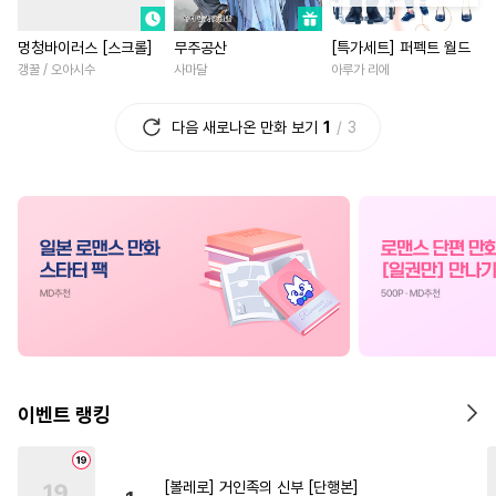
#
계략수
#
페티쉬
#
첫경험
#
평범녀
#
재회물
#
성장
멍청바이러스 [스크롤]
무주공산
[특가세트] 퍼펙트 월드
#
대형견공
#
침착수
#
평범녀
#
초능력
#
선후
갱꿀 / 오아시수
사마달
아루가 리에
#
회귀물
#
능글수
#
변태
#
동양풍
#
차원이동물
#
떡대수
#
안경수
#
능욕
#
개그/코믹
#
드라마
#
소
다음 새로나온 만화 보기
1
3
#
수한정다정공
#
얼빠수
#
친구>연인
#
까칠남
#
후회수
#
연애/결혼
#
직진녀
#
친구
#
능글남
#
능글공
#
적극수
#
원나잇
#
이세계물
#
존댓말공
#
인외존재
#
판타지/SF
#
연애/결혼
#
육아물
#
달달물
#
첫경험
#
직진남
#
오해/착각
#
드라마
#
인외존재
#
철벽녀
#
하드코어
#
BDSM
#
회귀물
#
게임
#
계략남
#
단정수
#
광공
#
연하수
#
성장물
#
다정남
#
현대
이벤트 랭킹
#
오메가버스
#
연상수
#
힐링물
#
절륜남
#
판타지
#
절륜공
#
유혹수
#
애증관계
#
일상
[볼레로] 거인족의 신부 [단행본]