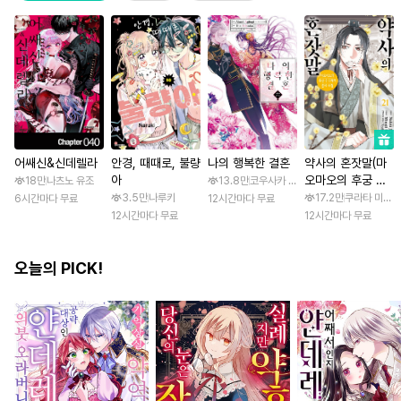
어쌔신&신데렐라
안경, 때때로, 불량
나의 행복한 결혼
약사의 혼잣말(마
아
오마오의 후궁 수
18만
나츠노 유조
13.8만
코우사카 리토 / 아기토기 아쿠미
수께끼 풀이수첩)
3.5만
나루키
17.2만
쿠라타 미노지 
6시간마다 무료
12시간마다 무료
12시간마다 무료
12시간마다 무료
오늘의 PICK!