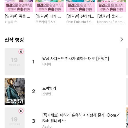
#
냉혈공
#
철벽수
#
아방수
#
섹스파트너
#
난폭공
[일권만] 죽을 뻔
[일권만] 내게 간
[일권만] 전하께서
[일권만] 웃지 않
한 늑대가 운명의
섭하지 않겠다던
는 오늘도 운명의
는 약혼자님이 사
카놀라 유
쿠로카와 쿠사비
Shin Fukuda / Yoko Kurosu
Nanohiru / Memek
#
모럴리스
#
키작공
짝이 되기까지 [단
냉정한 남편이 어
상대를 찾으신 모
랑에 빠진 건 변장
#
직진공
#
감자수
#
피폐물
행본]
째선지 저만 바라
양이네요 (웃음)
한 저인 것 같습니
봅니다 [단행본]
[단행본]
다 [단행본]
신작 랭킹
#
능력공
#
가이드버스
#
SF
#
연하공
#
서양풍
#
음험공
달콤 사디스트 천사가 말하는 대로 [단행본]
#
삼각관계
#
배틀연애
1
나나이
#
소설원작
#
변태공
#
학원/캠퍼스
#
연상공
#
능욕수
#
헤테로공
도박병기
2
신형빈
#
상처공
#
소심수
#
동정공
#
미남수
#
재벌공
#
능력수
#
3P
#
떡대공
#
까칠공
[특가세트] 야하게 훈육하고 사랑해 줄게 -Dom／
3
Sub 유니버스-
#
다각관계
#
무심수
Asato