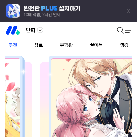
만화
추천
장르
무협관
꿀이득
랭킹