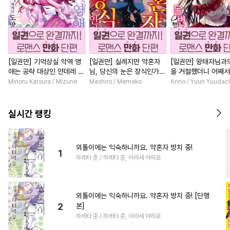
[일권만] 기억상실 악역 영
[일권만] 실례지만 약혼자
[일권만] 왕태자님과
애는 공략 대상인 얀데레 의
님, 당신의 눈은 장식인가
을 거절했더니 어째
붓 오라버니에게서 도망칠
요? [단행본]
얀데레로 돌변했습니다
Minoru Katsura / Mizune
Mashiro / Memeko
Anno / Yuuri Yuudac
수가 없다 [단행본]
행본]
실시간 랭킹
외톨이에는 익숙하니까요. 약혼자 방치 중!
1
하레타 준 / 하레타 준, 아라세 야히로
외톨이에는 익숙하니까요. 약혼자 방치 중! [단행
2
본]
하레타 준 / 하레타 준, 아라세 야히로