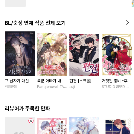
#
다정수
#
직진수
#
굴림수
#
수인
#
성인용품
#
민감수
BL/순정 연재 작품 전체 보기
#
후방주의
#
자낮수
#
촉수
그 남자가 대신 시
폭군 아빠가 내 생
편견 [스크롤]
거짓된 총비 -후궁
집간 사정 [스크
각대로 움직여요
경비대에 취업했는
백리군혜
Fanqienovel, TAG.U / Fuyuaner
suji
STUDIO SEED, 우미
롤]
[스크롤]
데 황제가 집착합
니다- [스크롤]
리뷰어가 주목한 만화