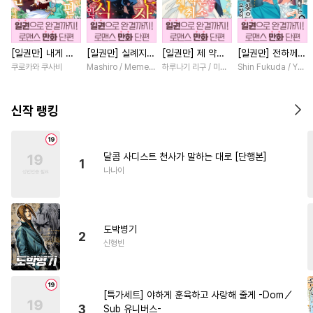
#
무심수
#
친구>연인
#
초능력
#
능글공
#
군림수
[일권만] 내게 간
[일권만] 실례지만
[일권만] 제 약혼
[일권만] 전하께서
#
유혹수
#
미남공
섭하지 않겠다던
약혼자님, 당신의
은 취소되었습니다
는 오늘도 운명의
쿠로카와 쿠사비
Mashiro / Memeko
하루나기 리구 / 미즈메
Shin Fukuda / Yoko
#
하드코어
#
직진공
냉정한 남편이 어
눈은 장식인가요?
[단행본]
상대를 찾으신 모
째선지 저만 바라
[단행본]
양이네요 (웃음)
#
오해/착각
#
사제관계
봅니다 [단행본]
[단행본]
신작 랭킹
#
친구
#
연애/결혼
#
또라이공
#
상처수
달콤 사디스트 천사가 말하는 대로 [단행본]
1
#
첫사랑
#
웹툰단행본
나나이
#
소심수
#
계략수
#
강공
#
개아가공
#
능욕공
도박병기
#
집착공
#
트라우마
2
신형빈
#
계약관계
#
연하수
#
사랑꾼공
#
현대물
[특가세트] 야하게 훈육하고 사랑해 줄게 -Dom／
#
BDSM
#
동거
#
키작공
3
Sub 유니버스-