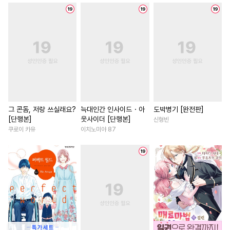
#
조폭공
#
욕망수
#
달달물
#
계략남
#
복수
#
직진남
#
아방수
#
배틀연애
#
동양풍
#
재벌남
#
음험공
#
SM
#
미인공
#
섹스파트너
#
연예계
#
평범수
#
후방주의
#
영혼바뀜
#
현대물
#
부
#
피폐물
#
힐링물
#
동정수
#
선후배
#
철벽남
#
쓰레기수
#
능욕수
#
삼각관계
#
죽음/살인
#
소설원작
#
난폭공
#
철벽녀
#
친구>연인
그 콘돔, 저랑 쓰실래요?
늑대인간 인사이드・아
도박병기 [완전판]
[단행본]
웃사이더 [단행본]
신형빈
#
애증관계
#
연상수
#
무심남
#
직진남
#
짝사
쿠로이 카유
이치노미야 87
#
미인수
#
얼빠수
#
페티쉬
#
첫경험
#
직진녀
#
재회
#
유사근친
#
명랑수
#
촉수
#
애증관계
#
동거
#
선후배
#
시리어스
#
학원/캠퍼스
#
서양풍
#
평범공
#
변태
#
첫경험
#
원나잇
#
역사/시대물
#
오메가버스
#
츤데레수
#
능욕
#
연애/결혼
#
까칠공
#
순정수
#
재회물
#
차원이동물
#
첫사랑