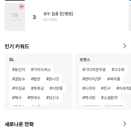
유두 집중 [단행본]
3
오스시OG
인기 키워드
BL
로맨스
#
동인지
#
가이드버스
#
기다리면무료
#
고수위
#
굴림수
#
혐관
#
원나잇
#
판타지/SF
#
육아물
#
무심공
#
후회공
#
서양풍
#
드라마
#
친구
#
이세계
#
복수
#
변태수
#
임신수
#
짝사랑
#
소설원작
#
침착수
#
능글수
#
계약관계
#
연애/결혼
#
감금/강제
#
판타지
#
배틀연애
#
소년
#
다정
새로나온 만화
#
단정수
#
인외존재
#
강수
#
절륜
#
명문세가
#
평범