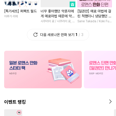
#
능욕
#
까칠수
#
냉혈공
#
초능력
#
회귀물
#
상처
[특가세트] 퍼펙트 월드
너무 좋아했던 약혼자에
[일권만] 매료 마법에 걸
#
대형견공
#
상처공
#
나이차커플
#
사제관계
게 매료마법 때문에 약혼
린 척했더니 냉담했던 약
아루가 리에
#
연상공
#
변태공
#
까칠남
#
일상
#
인외존
파기당했습니다
혼자가 맹목적인 사랑꾼
사쿠라이 료 / 사쿠라이 료, 시이나 사에라
Sane Takada / Koki Fuyutsuki
이 되었습니다 [단행본]
#
이세계물
#
수인수
#
집착남
#
성장물
#
영상
다음 새로나온 만화 보기
1
3
#
연상연하
#
육아물
#
오피스물
#
우정
#
능력
#
적극수
#
다정수
#
조교
#
현대물
#
평범녀
#
친구
#
역사/시대물
#
기억상실
#
다정남
#
로맨스
#
일상
#
고수위
#
순진수
#
환생물
#
게임
#
존댓말공
#
리맨물
#
친구>연인
#
연하남
#
헌신수
#
수한정다정공
#
절륜남
#
후회남
#
삼각관계
#
잔망수
#
백합/GL
#
힐링물
#
안경수
#
장발
#
철벽수
#
학원/캠퍼스
#
개그/코믹
이벤트 랭킹
#
벤츠공
#
떡대공
#
동정공
#
능글남
#
성장물
#
첫사
#
다각관계
#
재벌공
#
복수물
#
후회녀