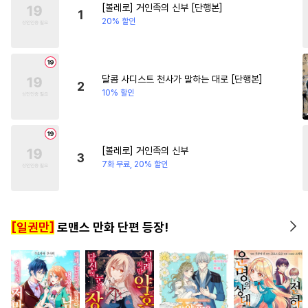
[볼레로] 거인족의 신부 [단행본]
#
문란수
#
동물
#
도망수
#
연상연하
#
로맨스
1
20% 할인
#
부부
#
능력수
#
개그/코믹
#
다각관계
#
OO버스
#
만화단편
#
감자수
#
연하공
#
광공
달콤 사디스트 천사가 말하는 대로 [단행본]
2
10% 할인
#
일상
#
드라마
#
수인
#
민감수
#
동양풍
#
떡대수
#
섹스파트너
#
순정공
[볼레로] 거인족의 신부
3
#
질투
#
자낮수
#
절륜공
7화 무료, 20% 할인
#
다정공
#
연예계
#
예민수
#
계략공
#
미남수
[일권만]
로맨스 만화 단편 등장!
#
다공일수
#
츤데레공
#
돔섭버스
#
능력공
#
초딩공
#
SF
#
유혹
#
주종관계
#
직진수