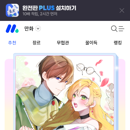
만화
추천
장르
무협관
꿀이득
랭킹