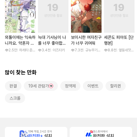
외톨이에는 익숙하
늑대 기사님이 나
보이시한 여자친구
세콘도 피아또 [단
니까요. 약혼자 방
를 너무 좋아합니
가 너무 귀여워
행본]
치 중! [단행본]
다! [스크롤]
2.5만
하레타 준 / 하레타 준, 아라세 야히로
3.4천
아즈타카
7.3천
규뉴무기고항
8.8천
옆동네맛집 /
많이 찾는 만화
완결
19세 관람가
정액제
이벤트
할리퀸
스크롤
10배 적립, 2시간 먼저
원스토어에서
완전판+
설치
완전판 설치