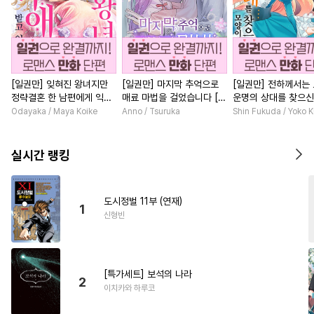
[일권만] 잊혀진 왕녀지만
[일권만] 마지막 추억으로
[일권만] 전하께서는
정략결혼 한 남편에게 익애
매료 마법을 걸었습니다 [단
운명의 상대를 찾으신
받고 있습니다 [단행본]
행본]
이네요 (웃음) [단행본
Odayaka / Maya Koike
Anno / Tsuruka
Shin Fukuda / Yoko 
실시간 랭킹
도시정벌 11부 (연재)
1
신형빈
[특가세트] 보석의 나라
2
이치카와 하루코