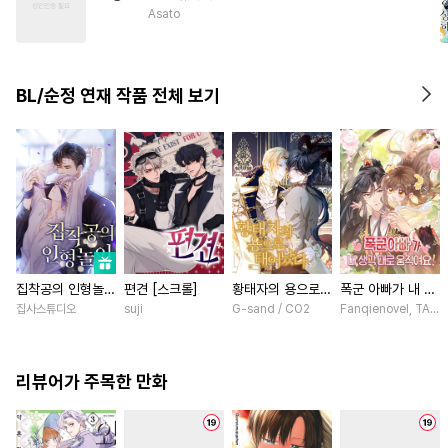
#
성인용품
#
짝사랑공
Asato
#
후회수
#
귀염수
#
회귀물
#
대물공
#
짝사랑
BL/순정 연재 작품 전체 보기
#
헤테로공
#
3P
#
학원/캠퍼스
#
모럴리스
집착공의 인형놀이
편견 [스크롤]
황태자의 용으로
폭군 아빠가 내 생
[스크롤]
태어났다 [스크롤]
각대로 움직여요
집사스튜디오
suji
G-sand / CO2
Fanqienovel, TAG.U
[스크롤]
리뷰어가 주목한 만화