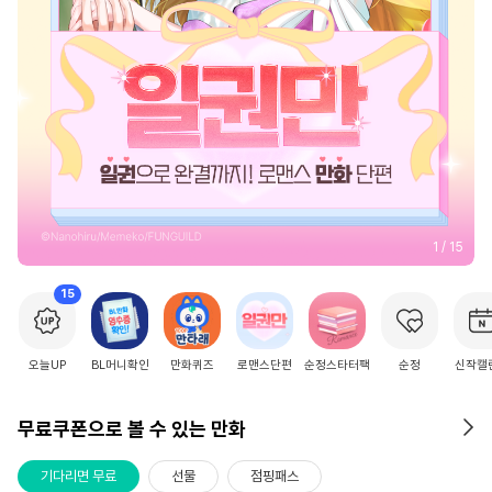
2
/
15
15
오늘UP
BL머니확인
만화퀴즈
로맨스단편
순정스타터팩
순정
신작캘
무료쿠폰으로 볼 수 있는 만화
기다리면 무료
선물
점핑패스