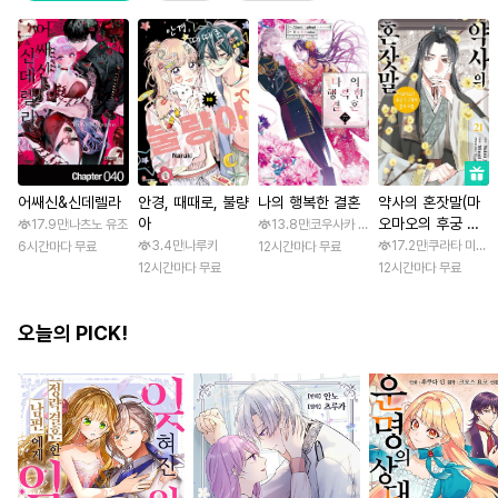
어쌔신&신데렐라
안경, 때때로, 불량
나의 행복한 결혼
약사의 혼잣말(마
아
오마오의 후궁 수
17.9만
나츠노 유조
13.8만
코우사카 리토 / 아기토기 아쿠미
수께끼 풀이수첩)
3.4만
나루키
17.2만
쿠라타 미노지 
6시간마다 무료
12시간마다 무료
12시간마다 무료
12시간마다 무료
오늘의 PICK!