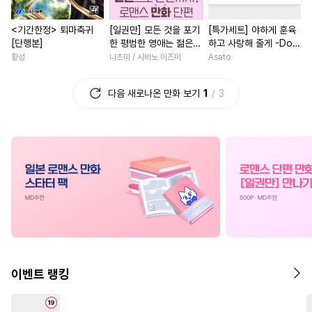
#
돔섭버스
#
소설원작
#
성장물
#
상처녀
#
재벌
<기간한정> 퇴마축귀
[일권만] 모든 것을 포기
[특가세트] 야하게 훈육
#
하드코어
#
광공
#
직진수
#
다정남
#
사제관계
[단행본]
한 평범한 영애는 젊은
하고 사랑해 줄게 -Dom
#
성인용품
#
유혹수
#
로맨스
#
섹스파트너
빙제의 총애를 받는다
／Sub 유니버스-
황성
나츠미 / 시바노 이즈미
Asato
[단행본]
#
후회수
#
무심수
#
계략수
#
능욕
#
환생물
#
복수물
다음 새로나온 만화 보기
1
3
#
조폭공
#
오메가버스
#
역사/시대물
#
첫경험
#
연상수
#
주종관계
#
첫사랑
#
평범녀
#
동거
#
다각관계
#
삼각관계
#
직진녀
#
소년
#
동양풍
#
촉수
#
사제관계
#
힐링물
#
연애/결혼
#
사랑꾼공
#
다정공
#
고수위
#
우정
#
오피스
#
계약관계
#
BDSM
#
초능력
#
선후배
#
철벽
#
욕망수
#
침착수
#
영상화
#
애증관계
#
OO버스
#
귀염수
#
무심남
#
게임
#
영혼바
이벤트 랭킹
#
능글수
#
동양풍
#
동물
#
명문세가
#
현대물
#
모럴리스
#
고수위
#
SF
#
연애/결혼
#
친구>연인