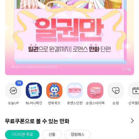
2
/
15
15
오늘UP
BL머니확인
만화퀴즈
로맨스단편
순정스타터팩
순정
신작캘
무료쿠폰으로 볼 수 있는 만화
기다리면 무료
선물
점핑패스