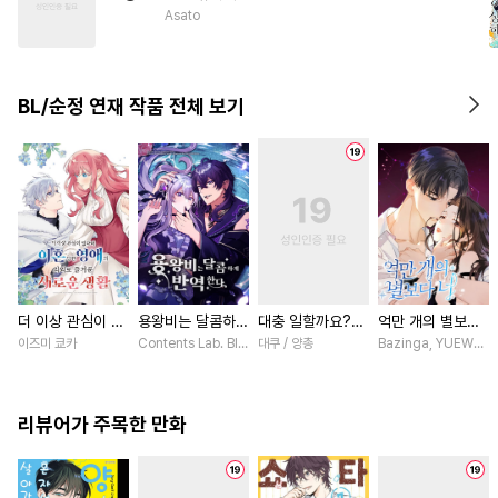
#
드라마
#
웹툰단행본
Asato
#
미인수
#
민감수
#
직진공
#
짝사랑공
#
강공
#
자낮수
BL/순정 연재 작품 전체 보기
#
섹스파트너
#
능력수
#
짝사랑
더 이상 관심이 없
용왕비는 달콤하게
대충 일할까요?
억만 개의 별보다
다며 이혼당한 영
반역한다 [스크롤]
[스크롤]
너 [스크롤]
이즈미 쿄카
Contents Lab. Blue TOKYO / 카라스마 시메이, 냐마소
대쿠 / 양총
Bazinga, YUEWEN /
애의 의외로 즐거
운 새로운 생활
[스크롤]
리뷰어가 주목한 만화