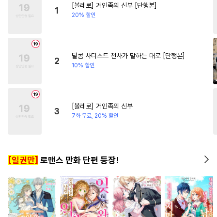
[볼레로] 거인족의 신부 [단행본]
#
판타지
#
절륜공
#
적극수
#
판타지/SF
#
친구
1
20% 할인
#
인외존재
#
시리어스
#
개그/코믹
#
연예계
#
질투
#
후방주의
#
수인수
#
동거
#
집착공
#
순정공
달콤 사디스트 천사가 말하는 대로 [단행본]
2
10% 할인
#
만화단편
#
헤테로공
#
연하공
#
애증관계
#
변태공
#
음험공
[볼레로] 거인족의 신부
3
#
다공일수
#
유사근친
7화 무료, 20% 할인
#
첫경험
#
혐관
#
3P
#
헌신수
#
변태수
#
능욕공
[일권만]
로맨스 만화 단편 등장!
#
서양풍
#
이세계물
#
순진수
#
잔망수
#
츤데레수
#
다정수
#
안경수
#
힐링물
#
연상공