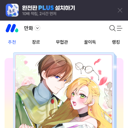
만화
추천
장르
무협관
꿀이득
랭킹