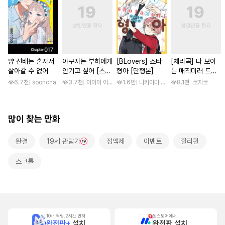
양 선배는 혼자서
야쿠자는 부하에게
[BLovers] 쇼타
[체리콕] 다 보이
살아갈 수 없어
안기고 싶어 [스크
형아 [단행본]
는 매직미러 트럭
롤]
[단행본]
6.7천
sooncha
3.7천
이이이 이루카
1.6만
나카야마 미유키
8.1천
코치코
많이 찾는 만화
완결
19세 관람가
정액제
이벤트
할리퀸
스크롤
10배 적립, 2시간 먼저
원스토어에서
완전판+
설치
완전판 설치