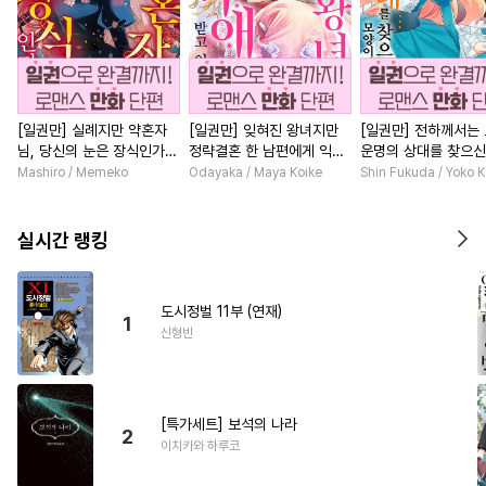
[일권만] 실례지만 약혼자
[일권만] 잊혀진 왕녀지만
[일권만] 전하께서는
님, 당신의 눈은 장식인가
정략결혼 한 남편에게 익애
운명의 상대를 찾으신
요? [단행본]
받고 있습니다 [단행본]
이네요 (웃음) [단행본
Mashiro / Memeko
Odayaka / Maya Koike
Shin Fukuda / Yoko 
실시간 랭킹
도시정벌 11부 (연재)
1
신형빈
[특가세트] 보석의 나라
2
이치카와 하루코