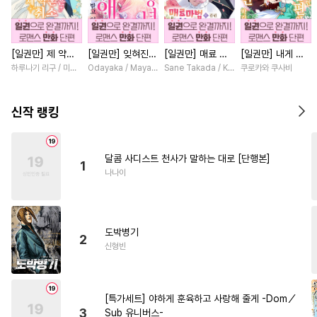
#
후회공
#
대형견공
#
연애/결혼
#
미남공
[일권만] 제 약혼
[일권만] 잊혀진
[일권만] 매료 마
[일권만] 내게 간
#
능글공
#
연하수
#
아방수
은 취소되었습니다
왕녀지만 정략결혼
법에 걸린 척했더
섭하지 않겠다던
하루나기 리구 / 미즈메
Odayaka / Maya Koike
Sane Takada / Koki Fuyutsuki
쿠로카와 쿠사비
#
굴림수
#
순정수
#
난폭공
[단행본]
한 남편에게 익애
니 냉담했던 약혼
냉정한 남편이 어
받고 있습니다 [단
자가 맹목적인 사
째선지 저만 바라
#
수인
#
예민수
#
배틀연애
행본]
랑꾼이 되었습니다
봅니다 [단행본]
신작 랭킹
[단행본]
#
연상연하
#
오해/착각
#
친구
#
피폐물
#
첫사랑
달콤 사디스트 천사가 말하는 대로 [단행본]
1
#
단정수
#
개그/코믹
나나이
#
도망수
#
떡대수
#
개아가공
#
까칠공
도박병기
#
감금/강제
#
미남수
2
신형빈
#
동정수
#
트라우마
#
소심수
#
SM
[특가세트] 야하게 훈육하고 사랑해 줄게 -Dom／
#
수한정다정공
#
초딩공
3
Sub 유니버스-