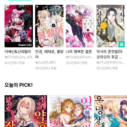
어쌔신&신데렐라
안경, 때때로, 불량
나의 행복한 결혼
약사의 혼잣말(마
아
오마오의 후궁 수
17.9만
나츠노 유조
13.8만
코우사카 리토 / 아기토기 아쿠미
수께끼 풀이수첩)
3.4만
나루키
17.2만
쿠라타 미노지 
6시간마다 무료
12시간마다 무료
12시간마다 무료
12시간마다 무료
오늘의 PICK!