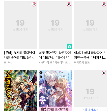
#
벤츠공
#
육아물
#
문란수
#
학원/캠퍼스
#
능글남
#
평범수
#
친구>연인
#
회귀물
#
재회물
#
평범공
#
명랑수
#
군림수
#
소설원작
#
능력녀
#
미인공
#
대물공
#
무심공
#
후회녀
#
첫사랑
#
철벽
#
냉혈공
#
강수
#
장발
#
친구
#
배틀연애
#
얼빠수
#
현대물
#
학원/캠퍼스
#
직진남
#
또라이공
#
키작공
#
죽음/살인
#
연상연하
[루비] 옆자리 꽃미남이
너무 좋아했던 약혼자에
이세계 하렘 파라다이스
나를 좋아할지도 몰라
게 매료마법 때문에 약혼
외전～금욕 수녀의 나라
#
가이드버스
#
초능력
#
집착남
#
백합/GL
[단행본]
파기당했습니다
～ [단행본]
료(Ryo)
사쿠라이 료 / 사쿠라이 료, 시이나 사에라
아카츠키 뮤토
#
변태
#
계략공
#
능력공
#
나이차커플
#
육아물
#
선후배
#
쓰레기수
#
연하남
#
직진남
#
드라
#
학원/캠퍼스
#
복수
#
절륜
#
짝사랑
#
서양풍
#
역사/시대물
#
까칠수
#
인외존재
#
평범녀
#
츤데레공
#
동정공
#
차원이동물
#
까칠남
#
능욕수
#
달달물
#
계약관계
#
성장물