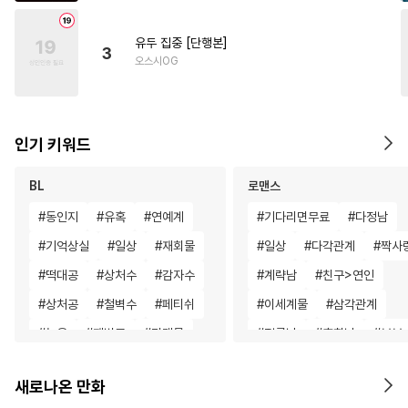
유두 집중 [단행본]
3
오스시OG
인기 키워드
BL
로맨스
#
동인지
#
유혹
#
연예계
#
기다리면무료
#
다정남
#
기억상실
#
일상
#
재회물
#
일상
#
다각관계
#
짝사
#
떡대공
#
상처수
#
감자수
#
계략남
#
친구>연인
#
상처공
#
철벽수
#
페티쉬
#
이세계물
#
삼각관계
#
능욕
#
재벌공
#
리맨물
#
절륜남
#
후회남
#
부부
#
조교
#
임신수
#
회귀물
#
일상
#
원나잇
#
로맨스
새로나온 만화
#
부부
#
존댓말공
#
원나잇
#
현대물
#
복수