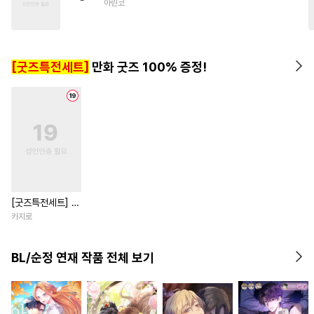
아린코
#
서양풍
#
계략수
#
단정수
#
안경수
#
유혹수
#
능욕
#
능욕수
#
수인
[굿즈특전세트]
만화 굿즈 100% 증정!
[굿즈특전세트] 강
아지과 남자친구
카지로
외전
BL/순정 연재 작품 전체 보기