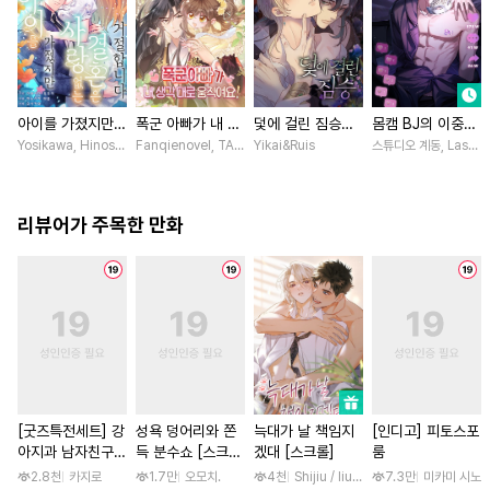
아이를 가졌지만
폭군 아빠가 내 생
덫에 걸린 짐승
몸캠 BJ의 이중생
사랑 없는 결혼은
각대로 움직여요
[스크롤]
활 [스크롤]
Yosikawa, Hinoshika tamon / Hinoshika tamon, Tomomi Iwashima
Fanqienovel, TAG.U / Fuyuaner
Yikai&Ruis
스튜디오 계동, Lasso
거절합니다 [스크
[스크롤]
롤]
리뷰어가 주목한 만화
[굿즈특전세트] 강
성욕 덩어리와 쫀
늑대가 날 책임지
[인디고] 피토스포
아지과 남자친구
득 분수쇼 [스크
겠대 [스크롤]
룸
외전
롤]
2.8천
카지로
1.7만
오모치.
4천
Shijiu / liubeili
7.3만
미카미 시노