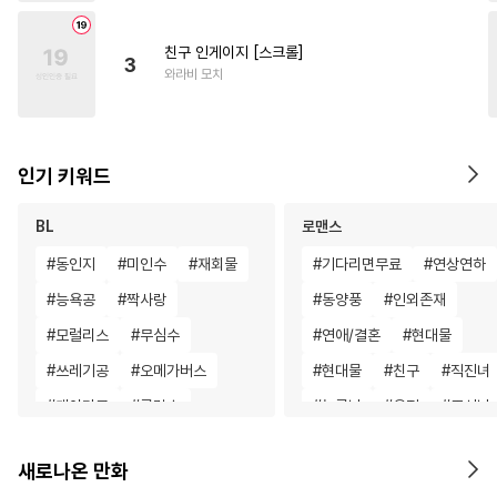
친구 인게이지 [스크롤]
3
와라비 모치
인기 키워드
BL
로맨스
#
동인지
#
미인수
#
재회물
#
기다리면무료
#
연상연하
#
능욕공
#
짝사랑
#
동양풍
#
인외존재
#
모럴리스
#
무심수
#
연애/결혼
#
현대물
#
쓰레기공
#
오메가버스
#
현대물
#
친구
#
직진녀
#
개아가공
#
굴림수
#
능글남
#
우정
#
조신남
#
츤데레수
#
적극수
#
계략남
#
평범남
#
절륜
새로나온 만화
#
예민수
#
첫사랑
#
강수
#
짝사랑
#
후회녀