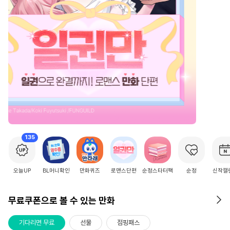
2
/
15
135
오늘UP
BL머니확인
만화퀴즈
로맨스단편
순정스타터팩
순정
신작캘
무료쿠폰으로 볼 수 있는 만화
기다리면 무료
선물
점핑패스