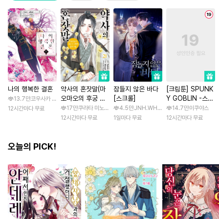
나의 행복한 결혼
약사의 혼잣말(마
잠들지 않은 바다
[크림툰] SPUNK
오마오의 후궁 수
[스크롤]
Y GOBLIN -스펑
13.7만
코우사카 리토 / 아기토기 아쿠미
수께끼 풀이수첩)
키 고블린- [스크
17만
쿠라타 미노지 / 휴우가 나츠
4.5만
JNH.WH Studio / Lasso
14.7만
이쿠야스
12시간마다 무료
롤]
12시간마다 무료
1일마다 무료
12시간마다 무료
오늘의 PICK!