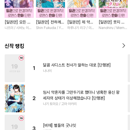
#
잔망수
#
사제관계
#
능력수
#
초능력
#
연상수
[일권만] 모든 것
[일권만] 전하께서
[일권만] 제 약혼
[일권만] 웃지 않
#
학원/캠퍼스
#
강공
을 포기한 평범한
는 오늘도 운명의
은 취소되었습니다
는 약혼자님이 사
나츠미 / 시바노 이즈미
Shin Fukuda / Yoko Kurosu
하루나기 리구 / 미즈메
Nanohiru / Memek
#
섹스파트너
#
만화단편
영애는 젊은 빙제
상대를 찾으신 모
[단행본]
랑에 빠진 건 변장
의 총애를 받는다
양이네요 (웃음)
한 저인 것 같습니
#
동정수
#
집착공
#
냉혈공
[단행본]
[단행본]
다 [단행본]
신작 랭킹
#
헌신수
#
인외존재
#
웹툰단행본
#
연상공
달콤 사디스트 천사가 말하는 대로 [단행본]
1
#
연예계
#
츤데레공
#
광공
나나이
#
평범공
#
직진공
#
회귀물
#
사랑꾼공
#
대물공
임시 약혼자를 그만두기로 했더니 냉혹한 용신 왕
#
키작공
#
변태공
2
세자의 상태가 이상해졌습니다 [단행본]
나기 토미오 / 고마 아카리
#
대형견공
#
순진수
#
평범수
#
수한정다정공
#
아방수
#
다공일수
[비애] 별들의 굿나잇
3