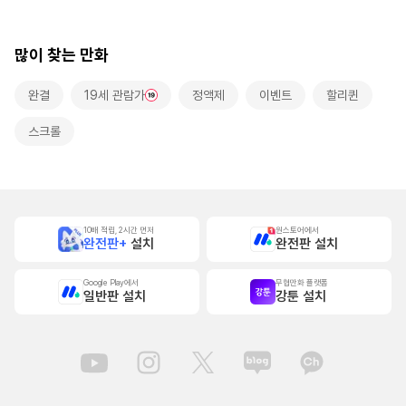
많이 찾는 만화
완결
19세 관람가
정액제
이벤트
할리퀸
스크롤
10배 적립, 2시간 먼저
원스토어에서
완전판+
설치
완전판 설치
Google Play에서
무협만화 플랫폼
일반판 설치
강툰 설치