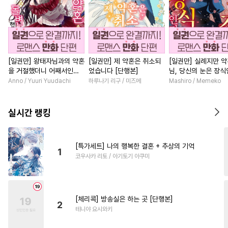
[일권만] 왕태자님과의 약혼
[일권만] 제 약혼은 취소되
[일권만] 실례지만 
을 거절했더니 어째서인지
었습니다 [단행본]
님, 당신의 눈은 장
얀데레로 돌변했습니다 [단
요? [단행본]
Anno / Yuuri Yuudachi
하루나기 리구 / 미즈메
Mashiro / Memeko
행본]
실시간 랭킹
[특가세트] 나의 행복한 결혼 + 추상의 기억
1
코우사카 리토 / 아기토기 아쿠미
[체리콕] 방송실은 하는 곳 [단행본]
2
테니야 요시와키