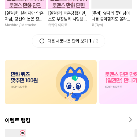
#
집착수
#
욕망수
#
3P
#
연애/결혼
#
게임
#
영상
[일권만] 실례지만 약혼
[일권만] 파혼당했지만,
[루비] 옆자리 꽃미남이
#
고수위
#
인싸공
#
순정수
#
학원/캠퍼스
#
직진남
자님, 당신의 눈은 장식
스도 부장님께 사랑받고
나를 좋아할지도 몰라
#
유혹
#
쓰레기수
#
초딩공
#
성장물
#
고수위
#
첫사
인가요? [단행본]
있습니다 [단행본]
[단행본]
Mashiro / Memeko
유카와 아미코
료(Ryo)
#
선후배
#
트라우마
#
재회물
#
삼각관계
#
복
다음 새로나온 만화 보기
1
3
#
옴니버스
#
짝사랑공
#
선후배
#
드라마
#
철벽
#
육아물
#
철벽수
#
집착남
#
연예계
#
연하
#
OO버스
#
민감수
#
나이차커플
#
성장물
#
상처수
#
BDSM
#
변태
#
원나잇
#
친구>연인
#
문란수
#
수인수
#
감자수
#
일상
#
로맨스
#
힐링물
#
소설원작
#
음험공
#
친구>연인
#
섹스파트너
#
계략공
#
미남공
#
능글공
#
배틀연애
#
죽음/살인
#
드라마
#
다정공
#
떡대공
#
무심남
#
계약관계
이벤트 랭킹
#
동양풍
#
미남수
#
혐관
#
애증관계
#
평범녀
#
연상연하
#
친구>연인
#
판타지/SF
#
재벌남