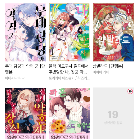
#
소심수
#
군림수
#
무심공
#
학원/캠퍼스
#
서양풍
#
헤테로공
#
명랑수
#
로맨스
#
육아물
#
친구
#
재벌공
#
하드코어
#
첫경험
#
명문세가
#
계약관계
#
다각관계
#
상처녀
#
직진남
#
동거
#
일상
#
조폭공
#
친구
#
짝사랑
#
회귀물
#
다정
#
다정수
#
변태수
#
후회공
#
다정남
#
능욕
#
일상
#
벤츠공
#
페티쉬
#
후회남
#
다각관계
#
부
무대 담당과 악역 군 [단
블랙 마도구사 길드에서
샴발라드 [단행본]
행본]
추방당한 나, 왕궁 마술
마야마 케이
#
오해/착각
#
연하수
#
평범녀
#
능력녀
#
환생
사로 거두어진다 [단행
야마시나 티나
토리카이 야스유키 / 하즈키 슈스이·necömi
#
역사/시대물
#
침착수
#
개그/코믹
#
소년
#
할리
본]
#
원나잇
#
후회수
#
절륜
#
사제관계
#
배틀연애
#
떡대수
#
동물
#
오피스물
#
영혼바뀜
#
순정공
#
문란공
#
까칠남
#
소설원작
#
성인용품
#
가이드버스
#
복수물
#
역사/시대물
#
자낮수
#
감금/강제
#
조교
#
철벽남
#
첫사랑