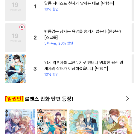
달콤 사디스트 천사가 말하는 대로 [단행본]
#
삼각관계
#
후방주의
1
10% 할인
#
헌신공
#
질투
#
피폐물
#
미인공
#
애증관계
#
장발
빈틈없는 상사는 욕망을 숨기지 않는다 (완전판)
#
판타지
#
힐링물
#
절륜공
2
[스크롤]
#
능력공
#
존댓말공
5화 무료, 20% 할인
#
리맨물
#
이세계물
#
첫경험
#
개그/코믹
임시 약혼자를 그만두기로 했더니 냉혹한 용신 왕
3
세자의 상태가 이상해졌습니다 [단행본]
#
달달물
#
현대물
#
연하공
10% 할인
#
능글수
#
SM
#
난폭공
#
상처공
#
부부
#
까칠수
[일권만]
로맨스 만화 단편 등장!
#
동거
#
또라이공
#
임신수
#
도망수
#
주종관계
#
촉수
#
기억상실
#
얼빠수
#
동정공
#
귀염수
#
까칠공