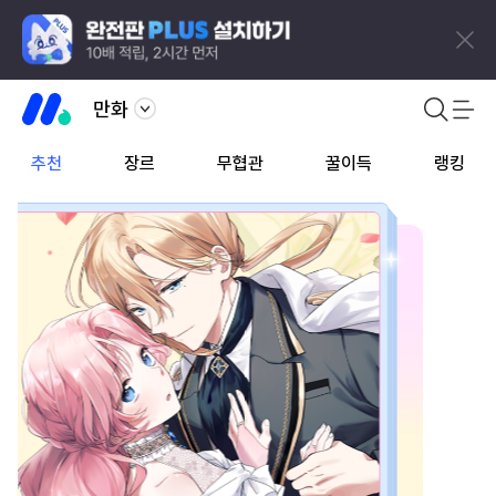
만화
추천
장르
무협관
꿀이득
랭킹