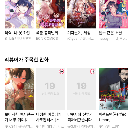
악역, 나 못 하겠어
폭군 공작님께 청
기다릴게, 세상의
웬수 같은 소꿉친
[스크롤]
혼 받았습니다 [스
끝에서 [스크롤]
구와 육아 중입니
Bilibili / 큐비씨엔엠
EON COMICS
iCiyuan / 큐비씨앤엠
happy mind, Mokum
크롤]
다 [스크롤]
리뷰어가 주목한 만화
보이시한 여자친구
다정한 이웃에게
야쿠자의 신부가
퍼팩트맨(Perfec
가 너무 귀여워
사로잡혀서 [스크
되어버렸습니다.
t man)
롤]
[스크롤]
7.3천
규뉴무기고항
4천
데에 / 나나하라 미사
3.9만
야마구치 네네
1.7만
고행석