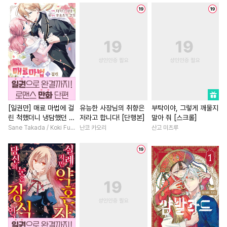
#
집착수
#
광공
#
회귀물
#
육아물
#
영상화
#
벤츠공
#
후회수
#
난폭공
#
판타지/SF
#
배틀연애
#
조폭공
#
옴니버스
#
직진남
#
첫사랑
#
집착
#
적극수
#
능욕수
#
환생물
#
연예계
#
철벽
#
섹스파트너
#
냉혈공
#
부부
#
짝사랑
#
동거
#
배틀연애
#
짝사랑
#
사제관계
#
직진녀
#
달달물
#
개아가공
#
직진남
#
연애/결혼
[일권만] 매료 마법에 걸
유능한 사장님의 취향은
부탁이야, 그렇게 깨물지
린 척했더니 냉담했던 약
저라고 합니다! [단행본]
말아 줘 [스크롤]
#
동정수
#
사제관계
#
죽음/살인
#
친구>연인
혼자가 맹목적인 사랑꾼
Sane Takada / Koki Fuyutsuki
난코 카오리
산고 미츠루
#
만화단편
#
모럴리스
#
선후배
#
평범남
이 되었습니다 [단행본]
#
부부
#
역사/시대물
#
섹스파트너
#
첫경험
#
쓰레기공
#
동물
#
회귀물
#
원나잇
#
트라우마
#
재벌공
#
변태
#
학원/캠퍼스
#
연상연하
#
유혹수
#
초능력
#
떡대수
#
짝사랑
#
절륜
#
개그/
#
미인수
#
재회물
#
임신수
#
로맨스
#
친구
#
성장물