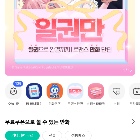
2
/
15
135
오늘UP
BL머니확인
만화퀴즈
로맨스단편
순정스타터팩
순정
신작캘
무료쿠폰으로 볼 수 있는 만화
기다리면 무료
선물
점핑패스