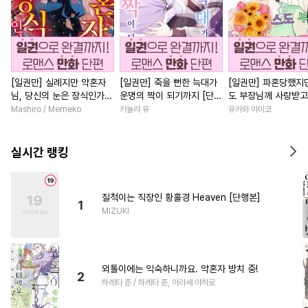
[일권만] 실례지만 약혼자
[일권만] 죽을 뻔한 늑대가
[일권만] 파혼당했지만
님, 당신의 눈은 장식인가
운명의 짝이 되기까지 [단행
도 부장님께 사랑받고
요? [단행본]
본]
니다 [단행본]
Mashiro / Memeko
카놀라 유
유카와 아미코
실시간 랭킹
질척이는 직장인 황홀경 Heaven [단행본]
1
MIZUKI
외톨이에는 익숙하니까요. 약혼자 방치 중!
2
하레타 준 / 하레타 준, 아라세 야히로