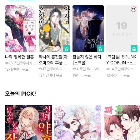
나의 행복한 결혼
약사의 혼잣말(마
잠들지 않은 바다
[크림툰] SPUNK
오마오의 후궁 수
[스크롤]
Y GOBLIN -스펑
13.7만
코우사카 리토 / 아기토기 아쿠미
수께끼 풀이수첩)
키 고블린- [스크
17만
쿠라타 미노지 / 휴우가 나츠
4.5만
JNH.WH Studio / Lasso
14.7만
이쿠야스
12시간마다 무료
롤]
12시간마다 무료
1일마다 무료
12시간마다 무료
오늘의 PICK!