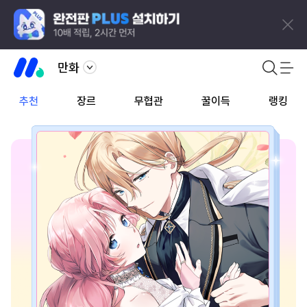
만화
추천
장르
무협관
꿀이득
랭킹