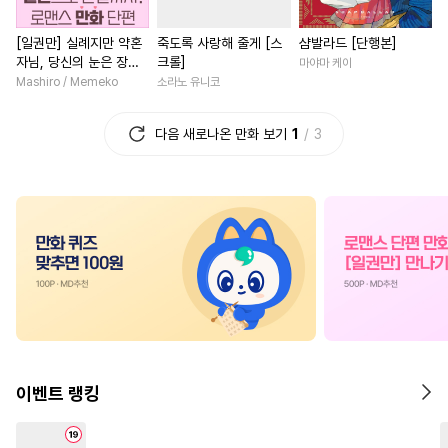
#
감자수
#
SM
#
첫사랑
#
재회물
#
우정
#
계약관
[일권만] 실례지만 약혼
죽도록 사랑해 줄게 [스
샴발라드 [단행본]
#
능글수
#
고수위
#
예민수
#
힐링물
#
일상
#
후회남
자님, 당신의 눈은 장식
크롤]
마야마 케이
#
육아물
#
성인용품
#
서양풍
#
평범녀
#
능력
인가요? [단행본]
Mashiro / Memeko
소라노 유니코
#
미남수
#
서양풍
#
원나잇
#
친구
#
영혼바뀜
다음 새로나온 만화 보기
1
3
#
질투
#
능력수
#
주종관계
#
인외존재
#
역사/시대물
#
수한정다정공
#
까칠수
#
현대물
#
삼각관계
#
애증관계
#
아방수
#
동양풍
#
고수위
#
능글
#
짝사랑공
#
조교
#
평범수
#
할리퀸
#
현대물
#
강공
#
강수
#
기억상실
#
학원/캠퍼스
#
능욕
#
감금/강제
#
선후배
#
상처녀
#
소년
#
오피스
#
OO버스
#
능욕공
#
조신남
#
연하남
#
첫사
#
힐링물
#
다정공
#
군림수
#
철벽녀
#
절륜남
#
평범
이벤트 랭킹
#
대형견공
#
능글공
#
성장물
#
다각관계
#
상처공
#
첫경험
#
단정수
#
연애/결혼
#
후회녀
#
복