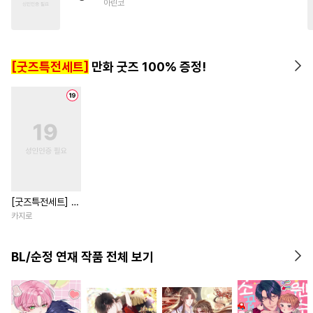
아린코
#
무심수
#
페티쉬
#
존댓말공
#
미남공
#
능욕
#
다각관계
#
떡대공
#
친구
[굿즈특전세트]
만화 굿즈 100% 증정!
#
BDSM
[굿즈특전세트] 강
아지과 남자친구
카지로
외전
BL/순정 연재 작품 전체 보기