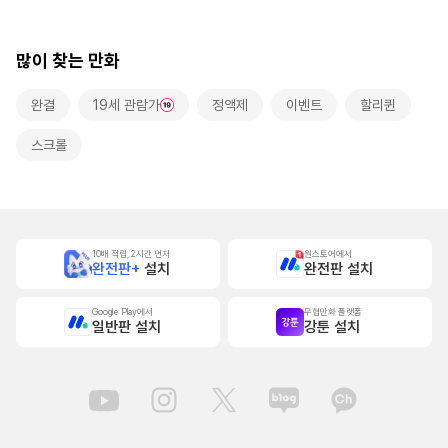
많이 찾는 만화
완결
19세 관람가
정액제
이벤트
할리퀸
스크롤
10배 적립, 2시간 먼저
원스토어에서
완전판+
설치
완전판 설치
Google Play에서
무협만화 플랫폼
일반판 설치
강툰 설치