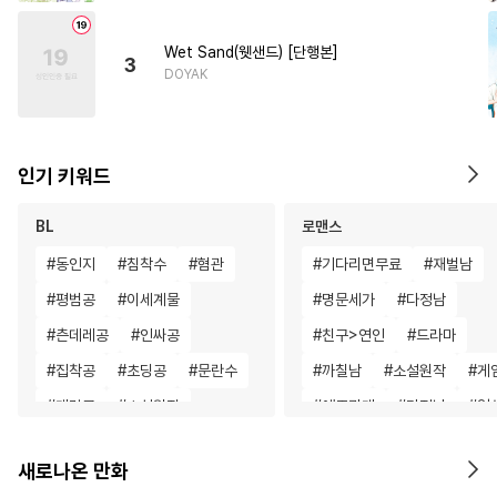
Wet Sand(웻샌드) [단행본]
3
DOYAK
인기 키워드
BL
로맨스
#
동인지
#
침착수
#
혐관
#
기다리면무료
#
재벌남
#
평범공
#
이세계물
#
명문세가
#
다정남
#
츤데레공
#
인싸공
#
친구>연인
#
드라마
#
집착공
#
초딩공
#
문란수
#
까칠남
#
소설원작
#
게
#
계략공
#
소설원작
#
애증관계
#
다정남
#
일
#
변태공
#
순정공
#
나이차커플
#
무심남
새로나온 만화
#
또라이공
#
동거
#
절륜공
#
계략남
#
복수물
#
로맨