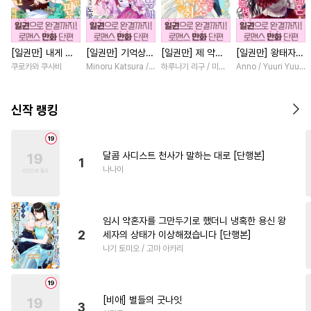
#
헤테로공
#
자낮수
#
개그/코믹
#
음험공
[일권만] 내게 간
[일권만] 기억상실
[일권만] 제 약혼
[일권만] 왕태자님
#
귀염수
#
리맨물
#
촉수
섭하지 않겠다던
악역 영애는 공략
은 취소되었습니다
과의 약혼을 거절
쿠로카와 쿠사비
Minoru Katsura / Mizune
하루나기 리구 / 미즈메
Anno / Yuuri Yuuda
#
후회공
#
명랑수
냉정한 남편이 어
대상인 얀데레 의
[단행본]
했더니 어째서인지
째선지 저만 바라
붓 오라버니에게서
얀데레로 돌변했습
#
사랑꾼공
#
삼각관계
봅니다 [단행본]
도망칠 수가 없다
니다 [단행본]
신작 랭킹
[단행본]
#
웹툰단행본
#
다정수
#
쓰레기수
#
장발
#
판타지
달콤 사디스트 천사가 말하는 대로 [단행본]
1
#
학원/캠퍼스
#
인외존재
나나이
#
순진수
#
하드코어
#
잔망수
#
계략수
#
연상공
임시 약혼자를 그만두기로 했더니 냉혹한 용신 왕
#
계약관계
#
후방주의
2
세자의 상태가 이상해졌습니다 [단행본]
나기 토미오 / 고마 아카리
#
변태수
#
연상수
#
까칠공
#
일상
#
연하수
#
오메가버스
#
무심공
[비애] 별들의 굿나잇
3