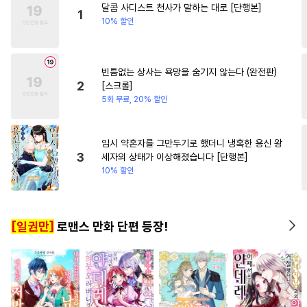
달콤 사디스트 천사가 말하는 대로 [단행본]
#
직진공
#
오해/착각
1
10% 할인
#
연예계
#
철벽수
#
드라마
#
욕망수
#
유혹
#
굴림수
빈틈없는 상사는 욕망을 숨기지 않는다 (완전판)
#
얼빠수
#
헌신수
#
키작공
2
[스크롤]
#
대물공
#
문란공
#
3P
5화 무료, 20% 할인
#
동양풍
#
연상연하
#
가이드버스
#
안경수
임시 약혼자를 그만두기로 했더니 냉혹한 용신 왕
3
세자의 상태가 이상해졌습니다 [단행본]
#
능력공
#
상처수
#
헌신공
10% 할인
#
다공일수
#
도망수
#
수인
#
현대물
#
민감수
#
수인수
[일권만]
로맨스 만화 단편 등장!
#
츤데레수
#
동정공
#
연하공
#
순정수
#
친구>연인
#
미인공
#
피폐물
#
소심수