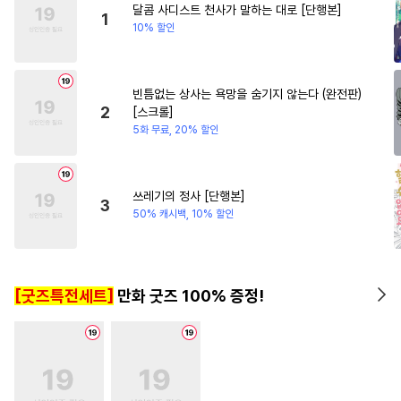
달콤 사디스트 천사가 말하는 대로 [단행본]
#
동양풍
#
모럴리스
#
개그/코믹
1
10% 할인
#
인싸공
#
연상수
#
부부
#
재회물
#
주종관계
빈틈없는 상사는 욕망을 숨기지 않는다 (완전판)
#
고수위
#
동정수
#
다정공
2
[스크롤]
#
무심공
#
사랑꾼공
#
3P
5화 무료, 20% 할인
#
드라마
#
무뚝뚝공
#
도망수
#
난폭공
#
연상공
쓰레기의 정사 [단행본]
3
#
변태공
#
후회공
50% 캐시백, 10% 할인
#
옴니버스
#
조폭공
#
상처수
#
질투
#
연하수
[굿즈특전세트]
만화 굿즈 100% 증정!
#
평범공
#
가이드버스
#
다정수
#
혐관
#
학원/캠퍼스
#
또라이공
#
능욕수
#
헌신수
#
유혹수