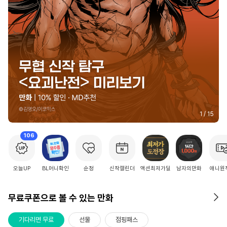
2
/
15
106
오늘UP
BL머니확인
순정
신작캘린더
액션최저가딜
남자의만화
애니원
무료쿠폰으로 볼 수 있는 만화
기다리면 무료
선물
점핑패스