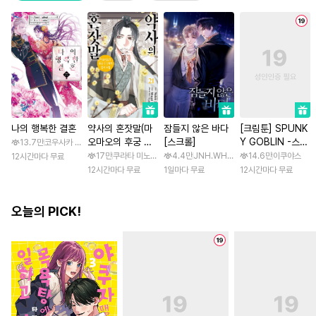
나의 행복한 결혼
약사의 혼잣말(마
잠들지 않은 바다
[크림툰] SPUNK
오마오의 후궁 수
[스크롤]
Y GOBLIN -스펑
13.7만
코우사카 리토 / 아기토기 아쿠미
수께끼 풀이수첩)
키 고블린- [스크
17만
쿠라타 미노지 / 휴우가 나츠
4.4만
JNH.WH Studio / Lasso
14.6만
이쿠야스
12시간마다 무료
롤]
12시간마다 무료
1일마다 무료
12시간마다 무료
오늘의 PICK!