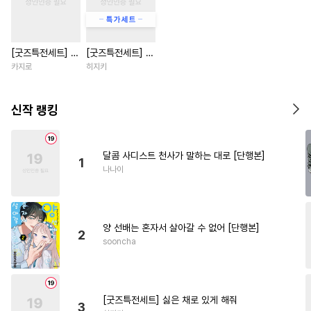
#
짝사랑
#
능욕
#
떡대수
#
SM
#
장발
#
키작공
[굿즈특전세트] 강
[굿즈특전세트] 싫
#
달달물
#
적극수
#
명랑수
아지과 남자친구
은 채로 있게 해줘
카지로
히지키
#
음험공
#
촉수
#
강공
외전
#
오해/착각
#
수인수
신작 랭킹
#
수한정다정공
#
헤테로공
#
선후배
#
첫사랑
달콤 사디스트 천사가 말하는 대로 [단행본]
1
#
존댓말공
#
떡대공
나나이
#
현대물
#
절륜공
#
감금/강제
#
집착수
#
광공
양 선배는 혼자서 살아갈 수 없어 [단행본]
#
계략공
#
연하공
#
상처공
2
sooncha
#
직진공
#
침착수
#
병약수
#
수인
#
페티쉬
#
냉혈공
#
자낮수
#
미남공
#
임신수
[굿즈특전세트] 싫은 채로 있게 해줘
3