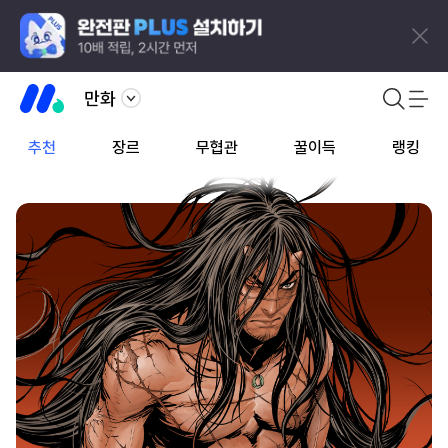
만화
추천
장르
무협관
꿀이득
랭킹