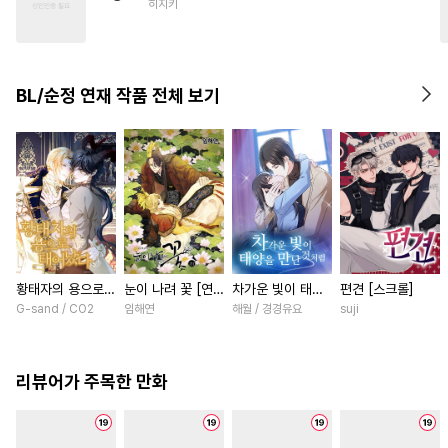
히지키
#
연예계
#
원나잇
#
친구>연인
#
쓰레기공
#
기억상실
#
예민수
BL/순정 연재 작품 전체 보기
#
다공일수
#
감자수
#
아방수
#
변태수
#
능욕공
#
OO버스
#
벤츠공
#
군림수
황태자의 용으로
눈이 나려 꽃 [연
차가운 빛이 태양
편견 [스크롤]
태어났다 [스크롤]
재]
을 만난 것처럼
G-sand / CO2
임해연
해월 / 경경유요
suji
[스크롤]
리뷰어가 주목한 만화