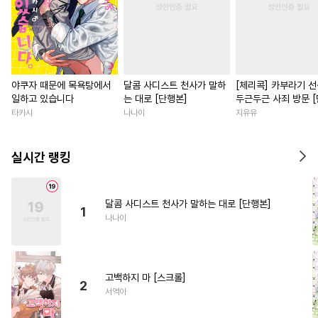
야쿠자 때문에 목욕탕에서
달콤 사디스트 천사가 말하
[체리콕] 카부라기 
일하고 있습니다
는 대로 [단행본]
두근두근 사죄 방문 
본]
타카시
나나이
지유유
실시간 랭킹
달콤 사디스트 천사가 말하는 대로 [단행본]
1
나나이
고백하지 마 [스크롤]
2
서역아