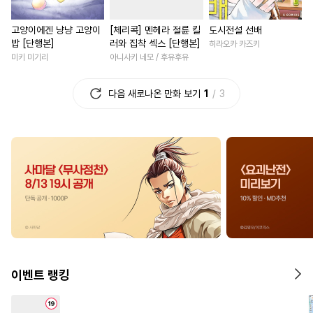
#
민감수
#
능글공
#
순진수
#
동양풍
#
짝사랑
고양이에겐 냥냥 고양이
[체리콕] 멘헤라 절륜 킬
도시전설 선배
#
안경수
#
츤데레수
#
학원/캠퍼스
#
재회물
밥 [단행본]
러와 집착 섹스 [단행본]
히라오카 카즈키
#
초능력
#
후회수
#
동거
#
성장물
#
복수물
미키 미기리
아니사키 네모 / 후유후유
#
피폐물
#
순정공
#
영혼바뀜
#
나이차커플
다음 새로나온 만화 보기
1
3
#
이세계물
#
애증관계
#
능글남
#
게임
#
개아가공
#
인외존재
#
차원이동물
#
후회녀
#
대형견공
#
잔망수
#
철벽녀
#
판타지/SF
#
집착공
#
복수
#
조신남
#
다정남
#
집착
#
웹툰단행본
#
짝사랑공
#
원나잇
#
까칠남
#
고수
#
귀염수
#
나이차커플
#
친구
#
친구>연인
#
무심수
#
성인용품
#
변태
#
짝사랑
#
평범녀
#
사제관계
#
힐링물
#
배틀연애
#
절륜남
이벤트 랭킹
#
개그/코믹
#
서양풍
#
친구
#
첫사랑
#
다정남
#
판타지
#
미인수
#
납치
#
계약관계
#
연상연하