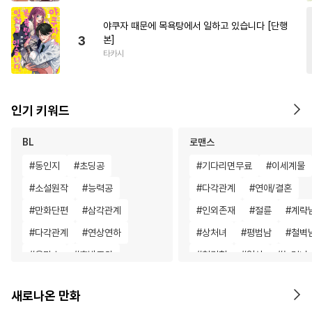
야쿠자 때문에 목욕탕에서 일하고 있습니다 [단행
3
본]
타카시
인기 키워드
BL
로맨스
#
동인지
#
초딩공
#
기다리면무료
#
이세계물
#
소설원작
#
능력공
#
다각관계
#
연애/결혼
#
만화단편
#
삼각관계
#
인외존재
#
절륜
#
계략
#
다각관계
#
연상연하
#
상처녀
#
평범남
#
철벽
#
욕망수
#
후방주의
#
첫경험
#
일상
#
능력녀
#
섹스파트너
#
단정수
#
첫사랑
#
재벌남
#
일상
새로나온 만화
#
오메가버스
#
일상
#
후회남
#
평범녀
#
직진