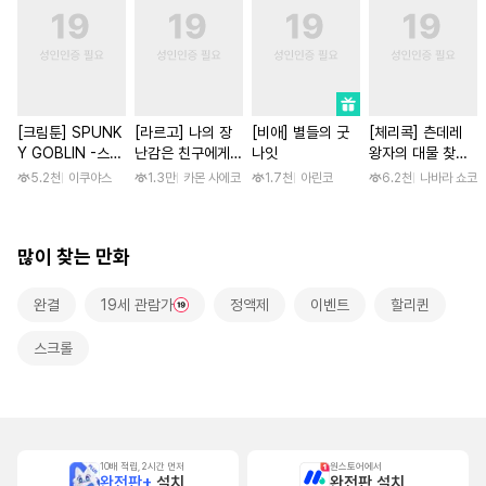
[크림툰] SPUNK
[라르고] 나의 장
[비애] 별들의 굿
[체리콕] 츤데레
Y GOBLIN -스펑
난감은 친구에게
나잇
왕자의 대물 찾기
키 고블린- [단행
이어져 있어 [단행
[단행본]
5.2천
이쿠야스
1.3만
카몬 사에코
1.7천
아린코
6.2천
나바라 쇼코
본]
본]
많이 찾는 만화
완결
19세 관람가
정액제
이벤트
할리퀸
스크롤
10배 적립, 2시간 먼저
원스토어에서
완전판+
설치
완전판 설치