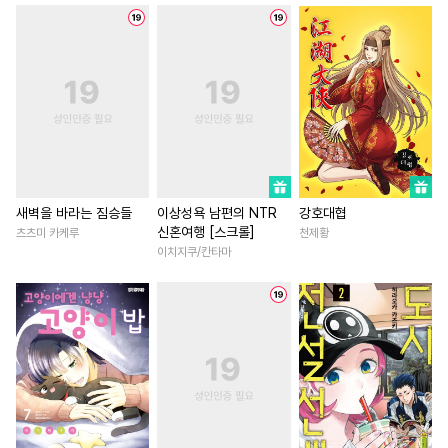
#
계약관계
#
강수
#
능력수
#
성장물
#
복수
#
능욕
#
문란공
#
하드코어
#
무심남
#
육아물
#
직진
#
헌신공
#
대물공
#
굴림수
#
소설원작
#
회귀물
#
동물
#
BDSM
#
쓰레기수
#
섹스파트너
#
죽음/살인
#
재벌공
#
장발공
#
얼빠수
#
현대물
#
애증관계
#
친
#
미인공
#
철벽수
#
까칠수
#
학원/캠퍼스
#
부부
#
미남수
#
계략수
#
힐링물
#
할리퀸
#
직진
새벽을 바라는 짐승들
이상성욕 남편의 NTR
강호대협
신혼여행 [스크롤]
츠츠미 카케루
천제황
#
배틀연애
#
평범수
#
로맨스
#
서양풍
#
우정
이치지쿠/칸타마
#
첫경험
#
유혹
#
츤데레공
#
연하남
#
영상화
#
순정수
#
리맨물
#
친구>연인
#
선후배
#
트라우마
#
육아물
#
역사/시대물
#
삼각관계
#
능글수
#
조교
#
환생물
#
드라마
#
역사/시대물
#
문란수
#
연애/결혼
#
오피스물
#
소심수
#
동정공
#
까칠공
#
동거
#
현대물
#
로맨스