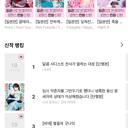
#
철벽수
#
동정수
#
짝사랑공
#
후회공
[일권만] 왕태자님
[일권만] 전하께서
[일권만] 잊혀진
[일권만] 죽을 뻔
#
초능력
#
강공
#
직진공
과의 약혼을 거절
는 오늘도 운명의
왕녀지만 정략결혼
한 늑대가 운명의
Anno / Yuuri Yuudachi
Shin Fukuda / Yoko Kurosu
Odayaka / Maya Koike
카놀라 유
#
집착공
#
드라마
#
미인공
했더니 어째서인지
상대를 찾으신 모
한 남편에게 익애
짝이 되기까지 [단
얀데레로 돌변했습
양이네요 (웃음)
받고 있습니다 [단
행본]
#
감자수
#
첫경험
니다 [단행본]
[단행본]
행본]
신작 랭킹
#
츤데레공
#
원나잇
#
성인용품
#
민감수
달콤 사디스트 천사가 말하는 대로 [단행본]
1
#
옴니버스
#
일상
#
변태수
나나이
#
하드코어
#
촉수
#
아방수
#
쓰레기수
#
벤츠공
임시 약혼자를 그만두기로 했더니 냉혹한 용신 왕
#
모럴리스
#
연하공
2
세자의 상태가 이상해졌습니다 [단행본]
나기 토미오 / 고마 아카리
#
판타지
#
회귀물
#
혐관
#
냉혈공
#
잔망수
#
후회수
#
연하수
#
능력수
#
동거
[비애] 별들의 굿나잇
3