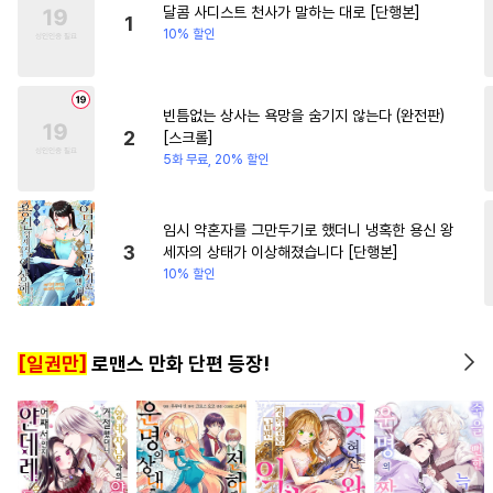
달콤 사디스트 천사가 말하는 대로 [단행본]
#
무심수
#
만화단편
1
10% 할인
#
난폭공
#
사랑꾼공
#
페티쉬
#
존댓말공
빈틈없는 상사는 욕망을 숨기지 않는다 (완전판)
#
예민수
#
소설원작
2
[스크롤]
#
오메가버스
#
초딩공
5화 무료, 20% 할인
#
능력공
#
동물
#
미인수
#
욕망수
#
안경수
임시 약혼자를 그만두기로 했더니 냉혹한 용신 왕
3
세자의 상태가 이상해졌습니다 [단행본]
#
섹스파트너
#
친구>연인
10% 할인
#
쓰레기공
#
귀염수
#
부부
#
연예계
#
무심공
#
연상수
[일권만]
로맨스 만화 단편 등장!
#
3P
#
애증관계
#
임신수
#
적극수
#
군림수
#
트라우마
#
피폐물
#
동정공
#
배틀연애