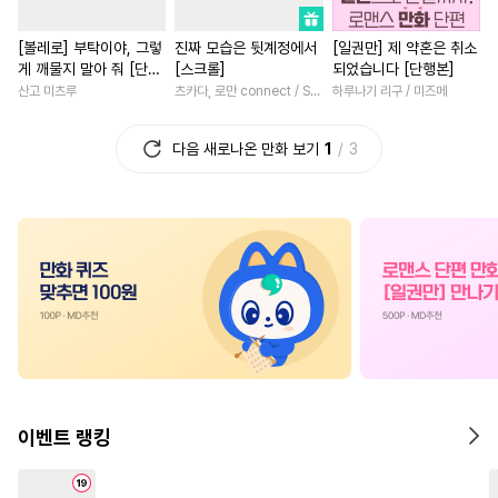
#
문란수
#
유혹
#
감금/강제
#
재회물
#
원나잇
#
복수
[볼레로] 부탁이야, 그렇
진짜 모습은 뒷계정에서
[일권만] 제 약혼은 취소
#
조교
#
헌신수
#
수인수
#
연하남
#
짝사랑
#
선후
게 깨물지 말아 줘 [단행
[스크롤]
되었습니다 [단행본]
#
수인
#
또라이공
#
친구
#
학원/캠퍼스
#
영상화
본]
산고 미츠루
츠카다, 로만 connect / SILKLABO
하루나기 리구 / 미즈메
#
인싸공
#
평범수
#
자낮수
#
개그/코믹
#
계략남
다음 새로나온 만화 보기
1
3
#
미남수
#
헤테로공
#
애증관계
#
로맨스
#
계략공
#
츤데레수
#
계약관계
#
섹스파트너
#
기억상실
#
상처수
#
연예계
#
부부
#
첫사랑
#
까칠수
#
조폭공
#
상처공
#
철벽녀
#
환생물
#
짝사
#
떡대수
#
음험공
#
영혼바뀜
#
할리퀸
#
절
#
개그/코믹
#
개아가공
#
나이차커플
#
다정남
#
계략수
#
다각관계
#
성장물
#
평범녀
#
친구
#
능글공
#
역사/시대물
#
연애/결혼
#
동거
이벤트 랭킹
#
문란공
#
주종관계
#
친구>연인
#
로맨스
#
대형견공
#
다정수
#
변태
#
다정남
#
능력녀
#
동양