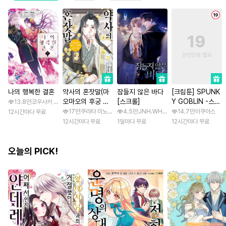
나의 행복한 결혼
약사의 혼잣말(마
잠들지 않은 바다
[크림툰] SPUNK
오마오의 후궁 수
[스크롤]
Y GOBLIN -스펑
13.8만
코우사카 리토 / 아기토기 아쿠미
수께끼 풀이수첩)
키 고블린- [스크
17만
쿠라타 미노지 / 휴우가 나츠
4.5만
JNH.WH Studio / Lasso
14.7만
이쿠야스
12시간마다 무료
롤]
12시간마다 무료
1일마다 무료
12시간마다 무료
오늘의 PICK!