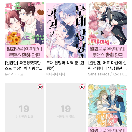
#
육아물
#
평범공
#
능욕공
#
인외존재
#
죽음/살인
#
인외존재
#
웹툰단행본
#
연상연하
#
다각관계
#
힐링물
#
대물공
#
절륜공
#
무심남
#
절륜남
#
철벽
#
까칠공
#
재벌공
#
오피스물
#
고수위
#
일
#
이세계물
#
다공일수
#
회귀물
#
학원/캠퍼스
#
변태공
#
다정공
#
소심수
#
드라마
#
우정
#
배틀연
#
고수위
#
리맨물
#
첫사랑
#
사제관계
#
소년
#
까칠
[일권만] 파혼당했지만,
무대 담당과 악역 군 [단
[일권만] 매료 마법에 걸
스도 부장님께 사랑받고
행본]
린 척했더니 냉담했던 약
#
달달물
#
단정수
#
재회물
#
힐링물
#
평범남
#
현대
있습니다 [단행본]
혼자가 맹목적인 사랑꾼
유카와 아미코
야마시나 티나
Sane Takada / Koki Fuyutsuki
#
연상공
#
능욕수
#
직진남
#
직진남
#
게임
이 되었습니다 [단행본]
#
가이드버스
#
OO버스
#
첫사랑
#
삼각관계
#
떡대공
#
후방주의
#
소설원작
#
능글남
#
미남공
#
침착수
#
유혹수
#
서양풍
#
상처녀
#
순정공
#
현대물
#
순진수
#
친구>연인
#
능욕
#
짝사랑
#
능글수
#
순정수
#
연애/결혼
#
일상
#
조신