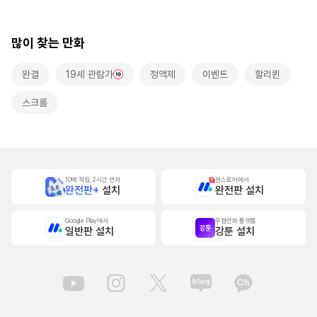
많이 찾는 만화
완결
19세 관람가
정액제
이벤트
할리퀸
스크롤
10배 적립, 2시간 먼저
원스토어에서
완전판+
설치
완전판 설치
Google Play에서
무협만화 플랫폼
일반판 설치
강툰 설치