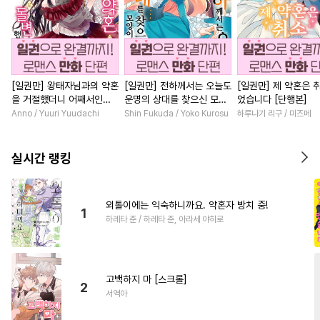
[일권만] 왕태자님과의 약혼
[일권만] 전하께서는 오늘도
[일권만] 제 약혼은 
을 거절했더니 어째서인지
운명의 상대를 찾으신 모양
었습니다 [단행본]
얀데레로 돌변했습니다 [단
이네요 (웃음) [단행본]
Anno / Yuuri Yuudachi
Shin Fukuda / Yoko Kurosu
하루나기 리구 / 미즈메
행본]
실시간 랭킹
외톨이에는 익숙하니까요. 약혼자 방치 중!
1
하레타 준 / 하레타 준, 아라세 야히로
고백하지 마 [스크롤]
2
서역아