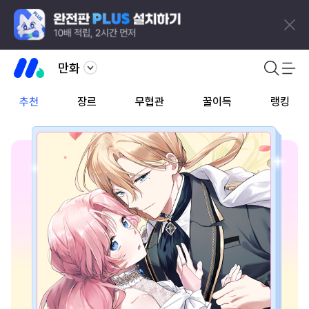
만화
추천
장르
무협관
꿀이득
랭킹