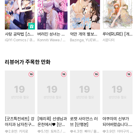
사랑 공략법 [스크
버려진 성녀는 이
억만 개의 별보다
루어(RURE) [개
롤]
번 생엔 사랑을 거
너 [스크롤]
정판] [연재]
iQIYI Comics / 큐비씨엔엠
Konniti Wawa / Maripara, ABE RAGE, En Hakka
Bazinga, YUEWEN / Yefeiye
서문다미
부하기로 맹세합니
다 [스크롤]
리뷰어가 주목한 만화
[굿즈특전세트] 강
[체리콕] 선생님과
로켓 사이언스 러
야쿠자의 신부가
아지과 남자친구
온천에서♥ [단행
브 [단행본]
되어버렸습니다.
외전
본]
[스크롤]
2.8천
카지로
5.1천
토파즈 / 아오바 후미노리
4.3천
빠야 / 물컹, 제노리노
3.9만
야마구치 네