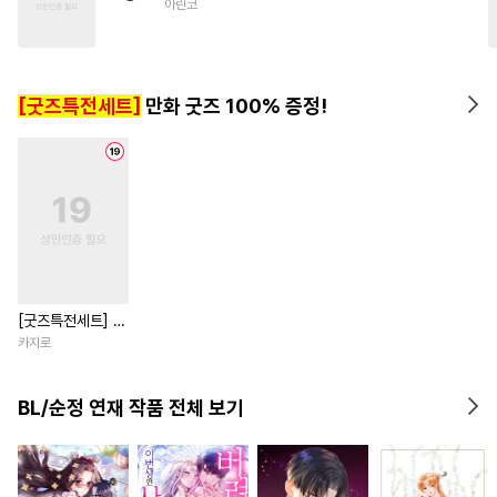
아린코
#
선후배
#
굴림수
#
명랑수
#
광공
#
연상연하
#
얼빠수
#
삼각관계
#
강수
#
서양풍
[굿즈특전세트]
만화 굿즈 100% 증정!
[굿즈특전세트] 강
아지과 남자친구
카지로
외전
BL/순정 연재 작품 전체 보기