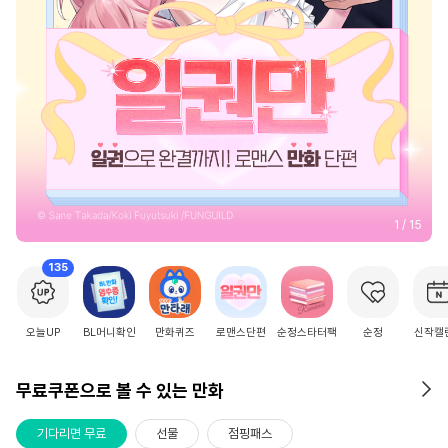
2
/
15
135
오늘UP
BL머니확인
만화퀴즈
로맨스단편
순정스타터팩
순정
신작캘
무료쿠폰으로 볼 수 있는 만화
기다리면 무료
선물
점핑패스