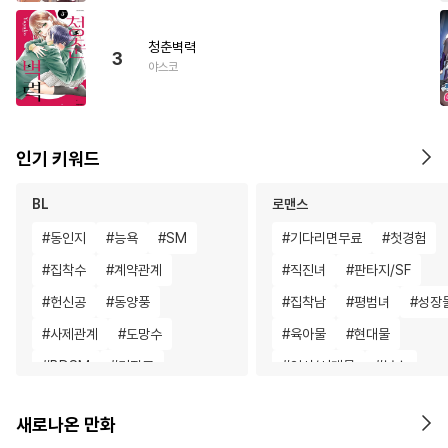
청춘벽력
3
야스코
인기 키워드
BL
로맨스
#
동인지
#
능욕
#
SM
#
기다리면무료
#
첫경험
#
집착수
#
계약관계
#
직진녀
#
판타지/SF
#
헌신공
#
동양풍
#
집착남
#
평범녀
#
성장
#
사제관계
#
도망수
#
육아물
#
현대물
#
BDSM
#
키작공
#
역사/시대물
#
복수
#
수한정다정공
#
학원/캠퍼스
#
후회남
#
명문세가
새로나온 만화
#
장발
#
질투
#
오해/착각
#
후회녀
#
재벌남
#
친구