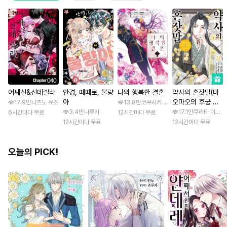
어쌔신&신데렐라
안경, 때때로, 불량
나의 행복한 결혼
약사의 혼잣말(마
아
오마오의 후궁 수
17.9만
나츠노 유조
13.8만
코우사카 리토 / 아기토기 아쿠미
수께끼 풀이수첩)
3.4만
나루키
17.1만
쿠라타 미노지 
6시간마다 무료
12시간마다 무료
12시간마다 무료
12시간마다 무료
오늘의 PICK!