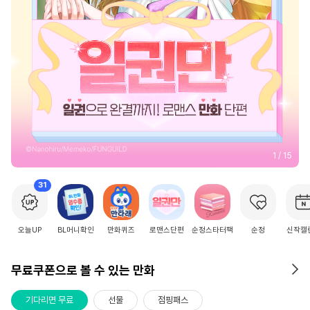
2
/
15
31
오늘UP
BL머니확인
만화퀴즈
로맨스단편
순정스타터팩
순정
신작캘
무료쿠폰으로 볼 수 있는 만화
기다리면 무료
선물
점핑패스