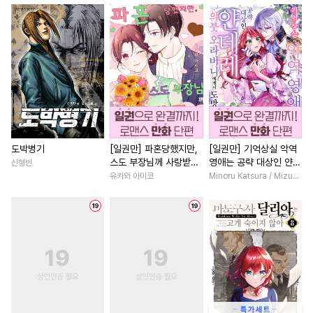
#
모럴리스
#
상처공
#
광공
#
친구>연인
#
오피스물
#
일상
#
조교
#
순진수
#
직진남
#
원나잇
#
능욕
#
음험공
#
리맨물
#
육아물
#
섹스파트너
#
돔섭버스
#
동물
#
드라마
#
계약관계
#
다정남
#
현대물
#
소설원작
#
배틀연애
#
철벽남
#
순정수
#
강공
#
육아물
#
첫사랑
#
연예계
#
집착
#
도망수
#
소심수
#
다정남
#
우정
#
회귀물
도박병기
[일권만] 파혼당했지만,
[일권만] 기억상실 악역
스도 부장님께 사랑받고
영애는 공략 대상인 얀데
신형빈
#
애증관계
#
츤데레공
#
능력녀
#
연애/결혼
있습니다 [단행본]
레 의붓 오라버니에게서
유카와 아미코
Minoru Katsura / Mizune
#
계략수
#
촉수
#
단정수
#
학원/캠퍼스
#
절륜
도망칠 수가 없다 [단행
본]
#
얼빠수
#
동거
#
SM
#
죽음/살인
#
친구
#
가이드버스
#
개아가공
#
학원/캠퍼스
#
성장물
#
임신수
#
친구
#
오해/착각
#
소년
#
연상연하
#
굴림수
#
헤테로공
#
나이차커플
#
평범녀
#
수인수
#
쓰레기수
#
초능력
#
연애/결혼