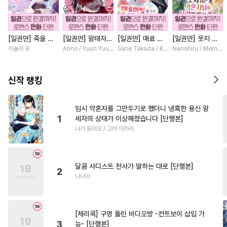
#
이세계물
#
첫경험
#
연상연하
#
장발
[일권만] 죽을 뻔
[일권만] 왕태자님
[일권만] 매료 마
[일권만] 웃지 않
#
OO버스
#
웹툰단행본
한 늑대가 운명의
과의 약혼을 거절
법에 걸린 척했더
는 약혼자님이 사
카놀라 유
Anno / Yuuri Yuudachi
Sane Takada / Koki Fuyutsuki
Nanohiru / Memek
#
민감수
#
무심공
#
능력수
짝이 되기까지 [단
했더니 어째서인지
니 냉담했던 약혼
랑에 빠진 건 변장
행본]
얀데레로 돌변했습
자가 맹목적인 사
한 저인 것 같습니
#
연하수
#
서양풍
#
유혹수
니다 [단행본]
랑꾼이 되었습니다
다 [단행본]
신작 랭킹
[단행본]
#
하드코어
#
인외존재
#
재회물
#
평범공
#
계략공
임시 약혼자를 그만두기로 했더니 냉혹한 용신 왕
1
세자의 상태가 이상해졌습니다 [단행본]
#
상처수
#
잔망수
나기 토미오 / 고마 아카리
#
친구>연인
#
미남수
#
능글수
#
안경수
#
능욕수
달콤 사디스트 천사가 말하는 대로 [단행본]
#
대물공
#
고수위
#
아방수
2
나나이
#
초딩공
#
평범수
#
성인용품
#
계약관계
[체리콕] 구멍 뚫린 비디오방 -컨트보이 삽입 가
#
동정수
#
3P
#
연하공
3
능- [단행본]