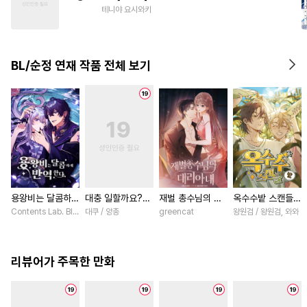
#
미인수
#
미남공
#
힐링물
테니야 요시와키
#
원나잇
#
절륜공
#
초능력
#
능력공
#
다정수
BL/순정 연재 작품 전체 보기
#
배틀연애
#
직진공
#
부부
용왕비는 달콤하게
대충 일할까요?
재벌 총수님의 대
옥수수밭 스캔들
반역한다 [스크롤]
[스크롤]
리아내 [스크롤]
[스크롤]
Contents Lab. Blue TOKYO / 카라스마 시메이, 냐마소
대쿠 / 양총
greencat
왕원검 / 왕원검, 와와
리뷰어가 주목한 만화