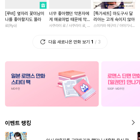
#
달달물
#
능욕공
#
무심남
#
친구>연인
[루비] 옆자리 꽃미남이
너무 좋아했던 약혼자에
[특가세트] 마도구사 달
#
후방주의
#
벤츠공
#
영상화
#
소설원작
#
친
나를 좋아할지도 몰라
게 매료마법 때문에 약혼
리아는 고개 숙이지 않아
#
학원/캠퍼스
#
재벌공
#
사제관계
#
드라마
파기당했습니다 [단행
료(Ryo)
사쿠라이 료 / 사쿠라이 료, 시이나 사에라
스미카와 메구미 / 아마기시 히사야
본]
#
키작공
#
혐관
#
자낮수
#
재벌남
#
연하남
다음 새로나온 만화 보기
1
3
#
후회수
#
욕망수
#
이세계물
#
삼각관계
#
츤데레수
#
난폭공
#
동양풍
#
백합/GL
#
변태수
#
첫사랑
#
명문세가
#
판타지/SF
#
수한정다정공
#
오메가버스
#
할리퀸
#
차원이동물
#
트라우마
#
냉혈공
#
능욕
#
인외존재
#
애증관계
#
다공일수
#
문란수
#
짝사랑
#
상처녀
#
서양
#
선후배
#
까칠공
#
철벽수
#
부부
#
재회물
#
선후배
#
사랑꾼공
#
또라이공
#
로맨스
#
영혼바뀜
이벤트 랭킹
#
사제관계
#
변태공
#
평범녀
#
직진남
#
짝사
#
페티쉬
#
후회공
#
동거
#
고수위
#
게임