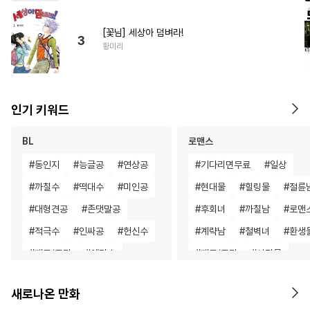
[꽃님] 세상아 덤벼라!
3
황미리
인기 키워드
BL
로맨스
#
동인지
#
능글공
#
연상공
#
기다리면무료
#
일상
#
까칠수
#
떡대수
#
미인공
#
현대물
#
힐링물
#
절륜
#
대형견공
#
존댓말공
#
후회녀
#
까칠남
#
로맨
#
적극수
#
인싸공
#
헌신수
#
계략남
#
철벽녀
#
환생
#
개그/코믹
#
예민수
#
개그/코믹
#
성장물
#
만화단편
#
피폐물
#
다각관계
#
현대물
새로나온 만화
#
기억상실
#
동양풍
#
능글남
#
일상
#
후회남