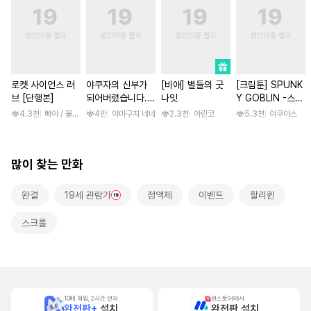
로켓 사이언스 러
야쿠자의 신부가
[비애] 별들의 굿
[크림툰] SPUNK
브 [단행본]
되어버렸습니다.
나잇
Y GOBLIN -스펑
[스크롤]
키 고블린- [단행
4.3천
빠야 / 물컹, 제노리노
4만
야마구치 네네
2.3천
아린코
5.3천
이쿠야스
본]
많이 찾는 만화
완결
19세 관람가
정액제
이벤트
할리퀸
스크롤
10배 적립, 2시간 먼저
원스토어에서
완전판+
설치
완전판 설치