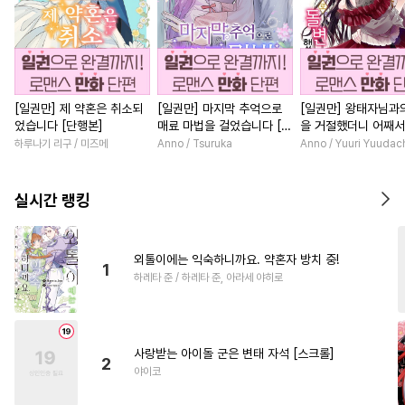
[일권만] 제 약혼은 취소되
[일권만] 마지막 추억으로
[일권만] 왕태자님과
었습니다 [단행본]
매료 마법을 걸었습니다 [단
을 거절했더니 어째
행본]
얀데레로 돌변했습니다
하루나기 리구 / 미즈메
Anno / Tsuruka
Anno / Yuuri Yuudac
행본]
실시간 랭킹
외톨이에는 익숙하니까요. 약혼자 방치 중!
1
하레타 준 / 하레타 준, 아라세 야히로
사랑받는 아이돌 군은 변태 자석 [스크롤]
2
야이코