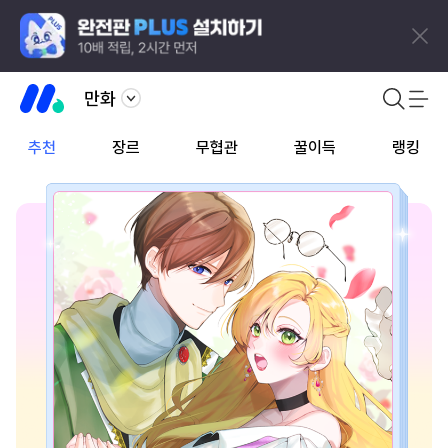
만화
추천
장르
무협관
꿀이득
랭킹