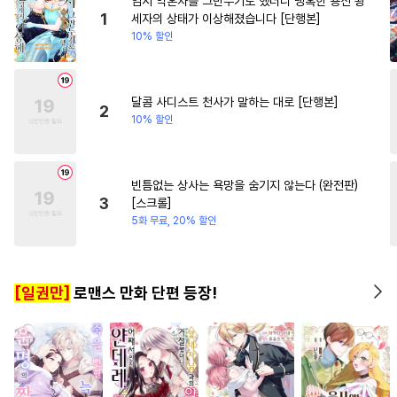
임시 약혼자를 그만두기로 했더니 냉혹한 용신 왕
#
짝사랑공
#
다각관계
#
역사/시대물
#
직진녀
1
세자의 상태가 이상해졌습니다 [단행본]
10% 할인
#
무심수
#
집착수
#
헌신공
#
첫경험
#
첫사랑
#
복수
#
조폭공
#
순정공
#
수인
#
복수물
#
다정공
#
동정공
#
유혹
달콤 사디스트 천사가 말하는 대로 [단행본]
2
10% 할인
#
시리어스
#
옴니버스
#
연상수
#
섹스파트너
#
감자수
#
삼각관계
빈틈없는 상사는 욕망을 숨기지 않는다 (완전판)
3
[스크롤]
#
회귀물
#
주종관계
5화 무료, 20% 할인
#
감금/강제
#
BDSM
#
집착공
#
떡대공
#
귀염수
[일권만]
로맨스 만화 단편 등장!
#
강수
#
변태
#
군림수
#
연예계
#
질투
#
역사/시대물
#
침착수
#
명랑수
#
판타지
#
짝사랑