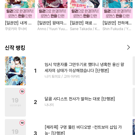
#
서양풍
#
달달물
#
강수
#
문란수
#
삼각관계
[일권만] 내게 간
[일권만] 왕태자님
[일권만] 매료 마
[일권만] 전하께서
#
연상연하
#
상처공
섭하지 않겠다던
과의 약혼을 거절
법에 걸린 척했더
는 오늘도 운명의
쿠로카와 쿠사비
Anno / Yuuri Yuudachi
Sane Takada / Koki Fuyutsuki
Shin Fukuda / Yoko
#
단정수
#
돔섭버스
냉정한 남편이 어
했더니 어째서인지
니 냉담했던 약혼
상대를 찾으신 모
째선지 저만 바라
얀데레로 돌변했습
자가 맹목적인 사
양이네요 (웃음)
#
리맨물
#
힐링물
#
철벽수
봅니다 [단행본]
니다 [단행본]
랑꾼이 되었습니다
[단행본]
신작 랭킹
[단행본]
#
임신수
#
수한정다정공
#
무심수
#
후방주의
임시 약혼자를 그만두기로 했더니 냉혹한 용신 왕
1
세자의 상태가 이상해졌습니다 [단행본]
#
초딩공
#
후회공
#
인싸공
나기 토미오 / 고마 아카리
#
적극수
#
변태
#
자낮수
#
예민수
#
능글공
달콤 사디스트 천사가 말하는 대로 [단행본]
#
사제관계
#
다각관계
2
나나이
#
OO버스
#
안경수
#
일상
#
시리어스
#
주종관계
[체리콕] 구멍 뚫린 비디오방 -컨트보이 삽입 가
#
애증관계
#
냉혈공
3
능- [단행본]