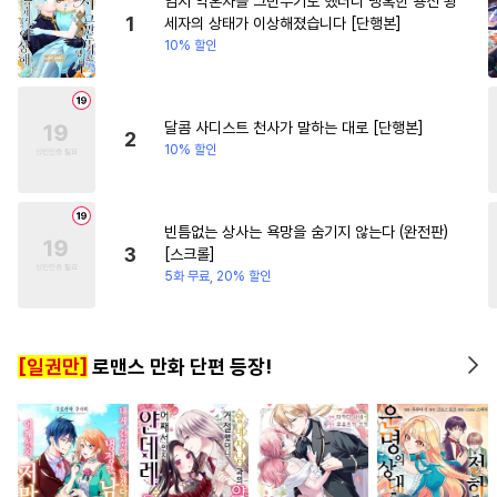
임시 약혼자를 그만두기로 했더니 냉혹한 용신 왕
#
하드코어
#
능글수
#
직진남
#
첫사랑
#
성장
1
세자의 상태가 이상해졌습니다 [단행본]
10% 할인
#
역사/시대물
#
연예계
#
능력수
#
연하수
#
평범수
#
수인수
#
연하공
#
무심공
달콤 사디스트 천사가 말하는 대로 [단행본]
2
10% 할인
#
변태수
#
동거
#
조교
#
귀염수
#
순진수
#
인외존재
#
수인
빈틈없는 상사는 욕망을 숨기지 않는다 (완전판)
3
[스크롤]
#
짝사랑공
#
츤데레수
5화 무료, 20% 할인
#
트라우마
#
모럴리스
#
첫사랑
#
드라마
#
까칠공
[일권만]
로맨스 만화 단편 등장!
#
미인수
#
계략공
#
연상공
#
순정공
#
동양풍
#
광공
#
미남수
#
능욕
#
첫경험
#
헌신공
#
기억상실