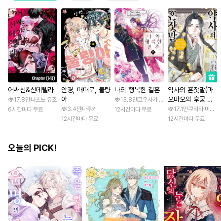
어쌔신&신데렐라
안경, 때때로, 불량
나의 행복한 결혼
약사의 혼잣말(마
아
오마오의 후궁 수
17.8만
나츠노 유조
13.8만
코우사카 리토 / 아기토기 아쿠미
수께끼 풀이수첩)
3.4만
나루키
17.1만
쿠라타 미노지 
6시간마다 무료
12시간마다 무료
12시간마다 무료
12시간마다 무료
오늘의 PICK!