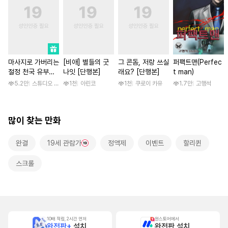
마사지로 가버리는
[비애] 별들의 굿
그 콘돔, 저랑 쓰실
퍼팩트맨(Perfec
절정 천국 유부녀
나잇 [단행본]
래요? [단행본]
t man)
[스크롤]
5.2만
스튜디오 후안
1천
아린코
1천
쿠로이 카유
1.7만
고행석
많이 찾는 만화
완결
19세 관람가
정액제
이벤트
할리퀸
스크롤
10배 적립, 2시간 먼저
원스토어에서
완전판+
설치
완전판 설치