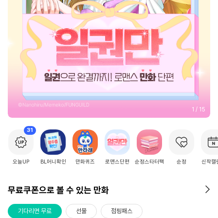
2
/
15
31
오늘UP
BL머니확인
만화퀴즈
로맨스단편
순정스타터팩
순정
신작캘
무료쿠폰으로 볼 수 있는 만화
기다리면 무료
선물
점핑패스