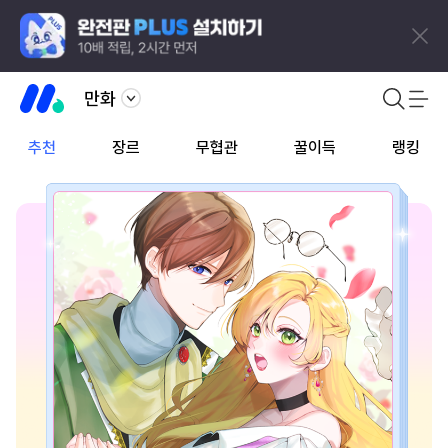
만화
추천
장르
무협관
꿀이득
랭킹