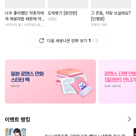
#
재벌공
#
질투
#
절륜공
#
애증관계
#
까칠남
너무 좋아했던 약혼자에
도박병기 [완전판]
그 콘돔, 저랑 쓰실래요?
#
SM
#
동물
#
능욕공
#
연애/결혼
#
친구
#
후회
게 매료마법 때문에 약혼
[단행본]
신형빈
#
섹스파트너
#
유혹수
#
인외존재
#
로맨스
#
절
파기당했습니다 [단행
사쿠라이 료 / 사쿠라이 료, 시이나 사에라
쿠로이 카유
본]
#
계약관계
#
감자수
#
현대물
#
직진남
다음 새로나온 만화 보기
1
3
#
감금/강제
#
아방수
#
섹스파트너
#
할리퀸
#
대물공
#
만화단편
#
절륜남
#
능력녀
#
육아
#
사랑꾼공
#
촉수
#
난폭공
#
선후배
#
다정남
#
현대물
#
대형견공
#
차원이동물
#
동양풍
#
헤테로공
#
민감수
#
판타지/SF
#
게임
#
복
#
계략수
#
키작공
#
철벽녀
#
원나잇
#
상처
#
이세계물
#
강공
#
도망수
#
성장물
#
로맨스
#
회귀
#
상처수
#
다정공
#
벤츠공
#
사제관계
#
삼각관계
이벤트 랭킹
#
육아물
#
혐관
#
변태공
#
재회물
#
연예계
#
현대
#
배틀연애
#
까칠수
#
연상연하
#
직진녀
#
우