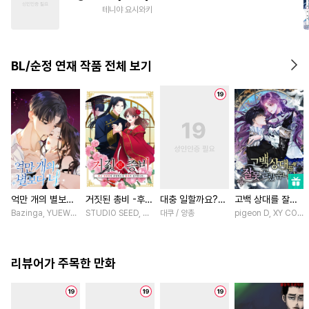
#
짝사랑
#
직진공
#
평범공
테니야 요시와키
#
소설원작
#
성인용품
#
미남공
#
학원/캠퍼스
BL/순정 연재 작품 전체 보기
#
떡대공
#
가이드버스
억만 개의 별보다
거짓된 총비 -후궁
대충 일할까요?
고백 상대를 잘못
너 [스크롤]
경비대에 취업했는
[스크롤]
골랐습니다 [스크
Bazinga, YUEWEN / Yefeiye
STUDIO SEED, 우미노 마야 / 혼다 아마네
대쿠 / 양총
pigeon D, XY COMIC
데 황제가 집착합
롤]
니다- [스크롤]
리뷰어가 주목한 만화