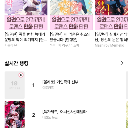
[일권만] 죽을 뻔한 늑대가
[일권만] 제 약혼은 취소되
[일권만] 실례지만 
운명의 짝이 되기까지 [단행
었습니다 [단행본]
님, 당신의 눈은 장
본]
요? [단행본]
카놀라 유
하루나기 리구 / 미즈메
Mashiro / Memeko
실시간 랭킹
[볼레로] 거인족의 신부
1
이토카즈
[특가세트] 어쌔신&신데렐라
2
나츠노 유조