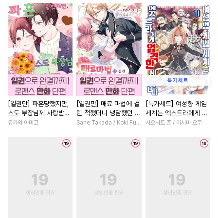
#
친구
#
다공일수
#
페티쉬
#
후회녀
#
개그/코믹
#
오메가버스
#
동정수
#
환생물
#
평범녀
#
철벽
#
침착수
#
음험공
#
떡대수
#
다각관계
#
영혼바뀜
#
원나잇
#
BDSM
#
이세계물
#
계약관계
#
웹툰단행본
#
능욕수
#
무심남
#
친구
#
초능력
#
쓰레기수
#
고수위
#
복수물
#
연애/결혼
#
헌신수
#
옴니버스
#
학원/캠퍼스
#
배틀연애
[일권만] 파혼당했지만,
[일권만] 매료 마법에 걸
[특가세트] 여성향 게임
스도 부장님께 사랑받고
린 척했더니 냉담했던 약
세계는 엑스트라에게 엄
#
초능력
#
피폐물
#
굴림수
#
부부
#
고수위
#
연하남
있습니다 [단행본]
혼자가 맹목적인 사랑꾼
격한 세계입니다
유카와 아미코
Sane Takada / Koki Fuyutsuki
시오사토 준 / 미시마 요무
#
유혹
#
장발
#
판타지
#
서양풍
#
짝사랑
#
평범
이 되었습니다 [단행본]
#
군림수
#
집착수
#
얼빠수
#
역사/시대물
#
재벌남
#
순정수
#
연상수
#
첫경험
#
일상
#
개아가공
#
오해/착각
#
친구>연인
#
명문세가
#
다정수
#
재회물
#
영상화
#
짝사랑
#
또라이공
#
친구>연인
#
친구>연인
#
백합/GL