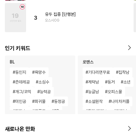
유두 집중 [단행본]
3
오스시OG
인기 키워드
BL
로맨스
#
동인지
#
욕망수
#
기다리면무료
#
집착남
#
츤데레공
#
소심수
#
계략남
#
동거
#
소년
#
개그/코믹
#
능력공
#
능글남
#
오피스물
#
미인공
#
회귀물
#
동정공
#
소설원작
#
나이차커플
#
잔망수
#
조폭공
#
3P
#
학원/캠퍼스
#
다정남
#
집착공
#
부부
#
존댓말공
#
힐링물
#
일상
#
드라마
새로나온 만화
#
후회수
#
명랑수
#
선후배
#
죽음/살인
#
능욕
#
첫사