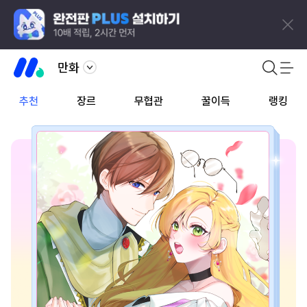
만화
추천
장르
무협관
꿀이득
랭킹