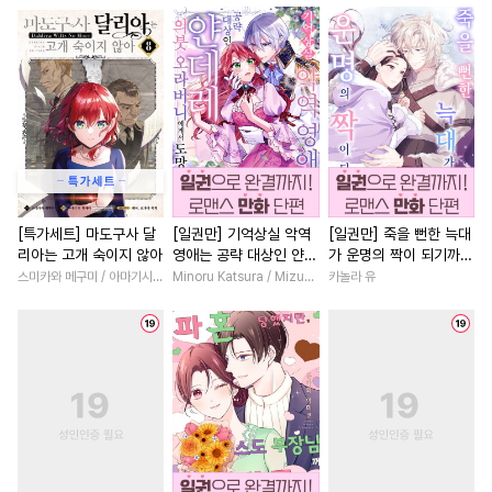
#
드라마
#
개그/코믹
#
힐링물
#
집착남
#
소년
#
조폭공
#
연상연하
#
소설원작
#
배틀연애
#
까칠수
#
츤데레수
#
첫사랑
#
짝사랑
#
현대
#
상처수
#
다정공
#
무심남
#
다정남
#
능글
#
개아가공
#
군림수
#
조교
#
연상연하
#
섹스파트너
#
3P
#
능력공
#
떡대수
#
다각관계
#
철벽남
#
배틀연애
#
촉수
#
집착공
#
연예계
#
육아물
#
철벽
[특가세트] 마도구사 달
[일권만] 기억상실 악역
[일권만] 죽을 뻔한 늑대
리아는 고개 숙이지 않아
영애는 공략 대상인 얀데
가 운명의 짝이 되기까지
#
소심수
#
얼빠수
#
친구
#
서양풍
#
판타지/SF
레 의붓 오라버니에게서
[단행본]
스미카와 메구미 / 아마기시 히사야
Minoru Katsura / Mizune
카놀라 유
#
연상공
#
성인용품
#
개그/코믹
#
직진남
도망칠 수가 없다 [단행
본]
#
동양풍
#
헌신수
#
능욕
#
학원/캠퍼스
#
재회물
#
사제관계
#
육아물
#
혐관
#
할리퀸
#
로맨스
#
계략
#
미인공
#
굴림수
#
연하공
#
친구>연인
#
까칠남
#
떡대공
#
피폐물
#
성장물
#
환생물
#
돔섭버스
#
유혹수
#
오피스물
#
능력녀