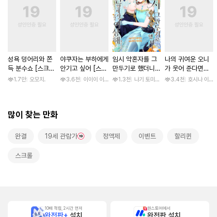
성욕 덩어리와 쫀
야쿠자는 부하에게
임시 약혼자를 그
나의 귀여운 오니
득 분수쇼 [스크
안기고 싶어 [스크
만두기로 했더니
가 웃어 준다면
롤]
롤]
냉혹한 용신 왕세
[스크롤]
1.7만
오모치.
3.6천
이이이 이루카
1.3천
나기 토미오 / 고마 아카리
3.4천
호시나 이스
자의 상태가 이상
해졌습니다 [단행
본]
많이 찾는 만화
완결
19세 관람가
정액제
이벤트
할리퀸
스크롤
10배 적립, 2시간 먼저
원스토어에서
완전판+
설치
완전판 설치