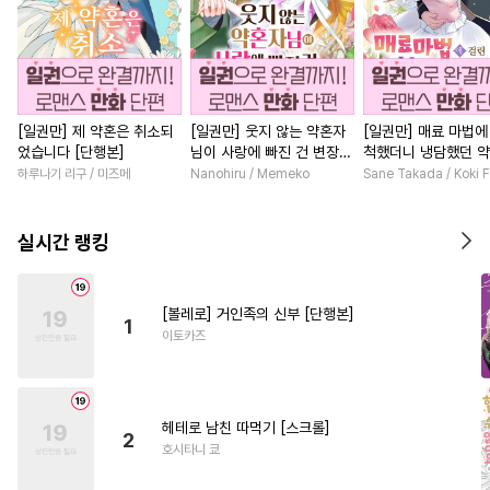
[일권만] 제 약혼은 취소되
[일권만] 웃지 않는 약혼자
[일권만] 매료 마법에
었습니다 [단행본]
님이 사랑에 빠진 건 변장한
척했더니 냉담했던 
저인 것 같습니다 [단행본]
가 맹목적인 사랑꾼이
하루나기 리구 / 미즈메
Nanohiru / Memeko
Sane Takada / Koki F
습니다 [단행본]
실시간 랭킹
[볼레로] 거인족의 신부 [단행본]
1
이토카즈
헤테로 남친 따먹기 [스크롤]
2
호시타니 쿄