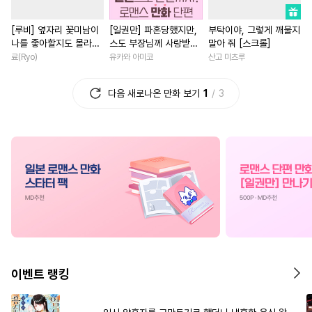
#
감금/강제
#
능글수
#
평범녀
#
선후배
#
첫사
[루비] 옆자리 꽃미남이
[일권만] 파혼당했지만,
부탁이야, 그렇게 깨물지
#
판타지
#
강공
#
순정공
#
차원이동물
#
역사/시대물
나를 좋아할지도 몰라
스도 부장님께 사랑받고
말아 줘 [스크롤]
#
감자수
#
회귀물
#
장발
#
연애/결혼
#
재벌남
#
동
[단행본]
있습니다 [단행본]
료(Ryo)
유카와 아미코
산고 미츠루
#
난폭공
#
삼각관계
#
계약관계
#
절륜남
다음 새로나온 만화 보기
1
3
#
짝사랑공
#
대물공
#
후회녀
#
백합/GL
#
트라우마
#
페티쉬
#
직진남
#
초능력
#
능욕
#
키작공
#
인싸공
#
유혹
#
사제관계
#
나이차커플
#
이세계물
#
절륜공
#
애증관계
#
복수물
#
적극수
#
선후배
#
현대물
#
회귀물
#
드라
#
섹스파트너
#
재회물
#
후회남
#
삼각관계
#
계략수
#
무심수
#
연애/결혼
#
직진녀
#
학원/캠퍼스
#
수인
#
다정남
#
죽음/살인
#
일
이벤트 랭킹
#
대형견공
#
변태수
#
인외존재
#
원나잇
#
현대물
#
모럴리스
#
변태
#
영상화
#
영혼바뀜