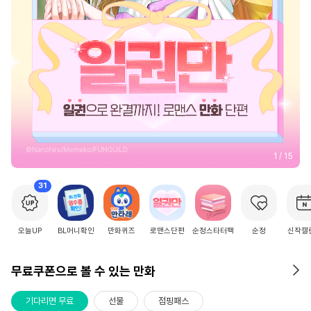
2
/
15
31
오늘UP
BL머니확인
만화퀴즈
로맨스단편
순정스타터팩
순정
신작캘
무료쿠폰으로 볼 수 있는 만화
기다리면 무료
선물
점핑패스