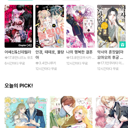
어쌔신&신데렐라
안경, 때때로, 불량
나의 행복한 결혼
약사의 혼잣말(마
아
오마오의 후궁 수
17.8만
나츠노 유조
13.8만
코우사카 리토 / 아기토기 아쿠미
수께끼 풀이수첩)
3.4만
나루키
17.1만
쿠라타 미노지 
6시간마다 무료
12시간마다 무료
12시간마다 무료
12시간마다 무료
오늘의 PICK!