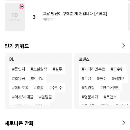
그날 당신이 구해준 게 저입니다 [스크롤]
3
아제카리
인기 키워드
BL
로맨스
#
동인지
#
소설원작
#
질투
#
기다리면무료
#
고수위
#
초딩공
#
원나잇
#
우정
#
복수
#
평범녀
#
헤테로공
#
광공
#
수인수
#
첫경험
#
친구>연인
#
역사/시대물
#
달달물
#
명문세가
#
로맨스
#
만화단편
#
상처공
#
동양풍
#
일상
#
연하남
#
후회수
#
욕망수
#
절륜
#
짝사랑
#
게임
새로나온 만화
#
인외존재
#
초능력
#
친구
#
부부
#
성장물