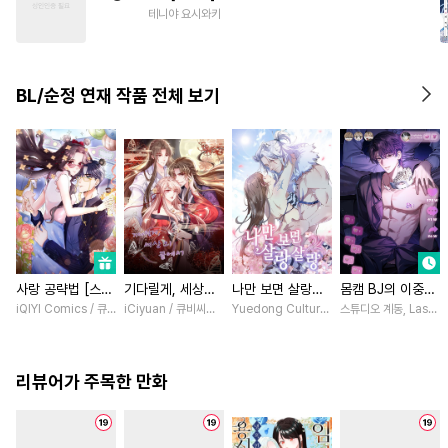
#
가이드버스
#
후회공
테니야 요시와키
#
또라이공
#
강수
#
단정수
#
SM
#
존댓말공
BL/순정 연재 작품 전체 보기
#
애증관계
#
재벌공
#
사랑꾼공
#
시리어스
사랑 공략법 [스크
기다릴게, 세상의
나만 보면 살랑살
몸캠 BJ의 이중생
롤]
끝에서 [스크롤]
랑 [스크롤]
활 [스크롤]
iQIYI Comics / 큐비씨엔엠
iCiyuan / 큐비씨앤엠
Yuedong Culture / 백두몽
스튜디오 계동, Lasso
리뷰어가 주목한 만화