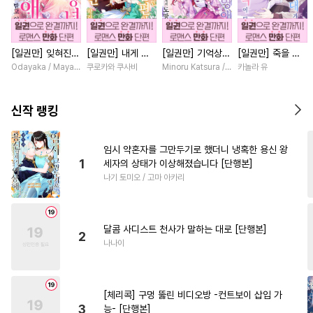
#
음험공
#
BDSM
#
벤츠공
#
계약관계
#
오메가버스
[일권만] 잊혀진
[일권만] 내게 간
[일권만] 기억상실
[일권만] 죽을 뻔
#
미인수
#
철벽수
#
연예계
왕녀지만 정략결혼
섭하지 않겠다던
악역 영애는 공략
한 늑대가 운명의
Odayaka / Maya Koike
쿠로카와 쿠사비
Minoru Katsura / Mizune
카놀라 유
#
리맨물
#
능력수
#
동거
한 남편에게 익애
냉정한 남편이 어
대상인 얀데레 의
짝이 되기까지 [단
받고 있습니다 [단
째선지 저만 바라
붓 오라버니에게서
행본]
#
미남수
#
옴니버스
#
부부
행본]
봅니다 [단행본]
도망칠 수가 없다
신작 랭킹
[단행본]
#
도망수
#
오해/착각
#
순정수
#
평범공
#
동정수
임시 약혼자를 그만두기로 했더니 냉혹한 용신 왕
1
세자의 상태가 이상해졌습니다 [단행본]
#
다공일수
#
안경수
나기 토미오 / 고마 아카리
#
냉혈공
#
능욕수
#
까칠공
#
연하수
#
후방주의
달콤 사디스트 천사가 말하는 대로 [단행본]
#
침착수
#
순진수
#
동물
2
나나이
#
고수위
#
첫사랑
#
하드코어
#
힐링물
[체리콕] 구멍 뚫린 비디오방 -컨트보이 삽입 가
#
다각관계
#
다정수
3
능- [단행본]