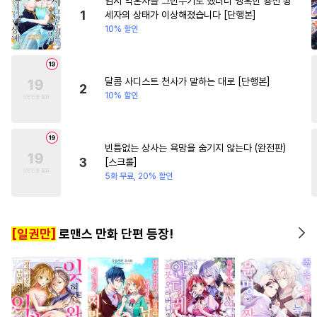
임시 약혼자를 그만두기로 했더니 냉혹한 용신 왕
#
미남공
#
첫경험
#
학원/캠퍼스
#
이세계물
1
세자의 상태가 이상해졌습니다 [단행본]
10% 할인
#
츤데레공
#
문란수
#
친구
#
상처녀
#
아방수
#
웹툰단행본
#
임신수
#
친구>연인
달콤 사디스트 천사가 말하는 대로 [단행본]
2
10% 할인
#
무심공
#
계략공
#
서양풍
#
능욕공
#
헌신공
#
변태공
#
민감수
#
예민수
#
일상
빈틈없는 상사는 욕망을 숨기지 않는다 (완전판)
3
[스크롤]
#
쓰레기수
#
주종관계
5화 무료, 20% 할인
#
귀염수
#
연상수
#
집착수
#
평범수
#
동정공
[일권만]
로맨스 만화 단편 등장!
#
기억상실
#
자낮수
#
명랑수
#
수한정다정공
#
OO버스
#
직진공
#
짝사랑
#
능글공
#
잔망수