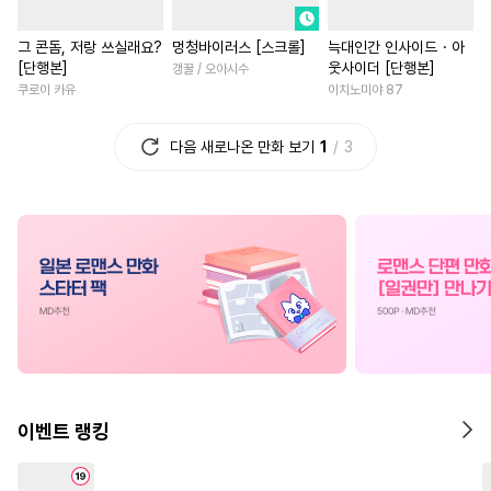
#
유사근친
#
연하공
#
까칠남
#
회귀물
#
다정
그 콘돔, 저랑 쓰실래요?
멍청바이러스 [스크롤]
늑대인간 인사이드・아
#
능글수
#
연상공
#
복수
#
섹스파트너
#
재회물
[단행본]
웃사이더 [단행본]
갱꿀 / 오아시수
#
연상수
#
츤데레수
#
육아물
#
고수위
#
연하
쿠로이 카유
이치노미야 87
#
능력수
#
굴림수
#
부부
#
죽음/살인
#
다각관계
다음 새로나온 만화 보기
1
3
#
문란수
#
헌신수
#
조폭공
#
사제관계
#
차원이동물
#
삼각관계
#
선후배
#
드라마
#
오피스물
#
절
#
이세계물
#
까칠공
#
계약관계
#
재벌남
#
대형견공
#
상처수
#
강공
#
절륜남
#
영상화
#
게임
#
역사/시대물
#
군림수
#
연애/결혼
#
현대물
#
하드코어
#
얼빠수
#
학원/캠퍼스
#
후회녀
#
짝사랑공
#
벤츠공
#
인외존재
#
친구
#
성장
#
무심공
#
첫사랑
#
고수위
#
나이차커플
#
우정
#
복
이벤트 랭킹
#
연하수
#
리맨물
#
혐관
#
백합/GL
#
평범녀
#
또라이공
#
개그/코믹
#
연예계
#
친구>연인