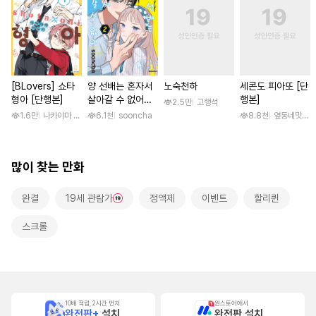
[BLovers] 쇼타
양 선배는 혼자서
노숙천하
세콘도 피아또 [단
형아 [단행본]
살아갈 수 없어
행본]
2.5만
고행석
[단행본]
1.6만
나카야마 미유키
6.1천
sooncha
8.8천
옆동네맛집 /
많이 찾는 만화
완결
19세 관람가
정액제
이벤트
할리퀸
스크롤
10배 적립, 2시간 먼저
원스토어에서
완전판+
설치
완전판 설치