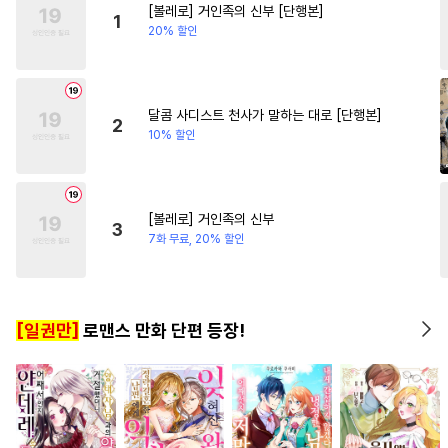
[볼레로] 거인족의 신부 [단행본]
#
키작공
#
집착공
#
3P
1
20% 할인
#
계략수
#
다정공
#
힐링물
#
수인
#
가이드버스
#
예민수
#
임신수
#
장발
달콤 사디스트 천사가 말하는 대로 [단행본]
2
10% 할인
#
순정수
#
초능력
#
인외존재
#
오메가버스
#
적극수
#
SF
#
친구>연인
[볼레로] 거인족의 신부
3
#
변태공
#
기억상실
7화 무료, 20% 할인
#
현대물
#
대물공
#
짝사랑
#
학원/캠퍼스
#
촉수
[일권만]
로맨스 만화 단편 등장!
#
동정수
#
미인공
#
소설원작
#
오해/착각
#
상처공
#
평범수
#
SM
#
계약관계
#
모럴리스