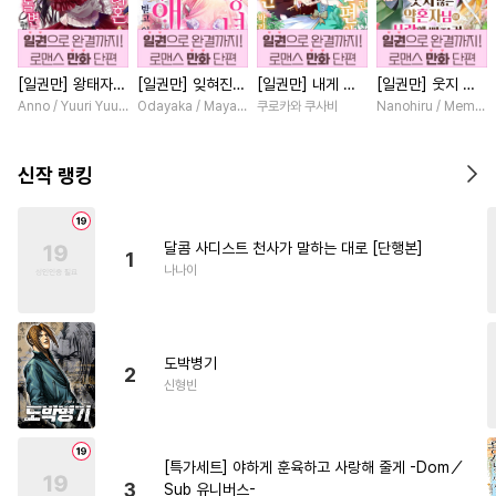
#
쓰레기수
#
순진수
#
성인용품
#
재회물
[일권만] 왕태자님
[일권만] 잊혀진
[일권만] 내게 간
[일권만] 웃지 않
#
후방주의
#
잔망수
과의 약혼을 거절
왕녀지만 정략결혼
섭하지 않겠다던
는 약혼자님이 사
Anno / Yuuri Yuudachi
Odayaka / Maya Koike
쿠로카와 쿠사비
Nanohiru / Memek
#
섹스파트너
#
트라우마
했더니 어째서인지
한 남편에게 익애
냉정한 남편이 어
랑에 빠진 건 변장
얀데레로 돌변했습
받고 있습니다 [단
째선지 저만 바라
한 저인 것 같습니
#
BDSM
#
페티쉬
#
능력공
니다 [단행본]
행본]
봅니다 [단행본]
다 [단행본]
신작 랭킹
#
동물
#
달달물
#
도망수
#
애증관계
#
서양풍
#
강수
달콤 사디스트 천사가 말하는 대로 [단행본]
1
#
수한정다정공
#
후회공
나나이
#
초딩공
#
아방수
#
절륜공
#
연애/결혼
#
능욕수
도박병기
#
후회수
#
안경수
#
다정수
2
신형빈
#
사랑꾼공
#
능욕
#
까칠수
#
음험공
#
재벌공
[특가세트] 야하게 훈육하고 사랑해 줄게 -Dom／
#
다각관계
#
동양풍
3
Sub 유니버스-