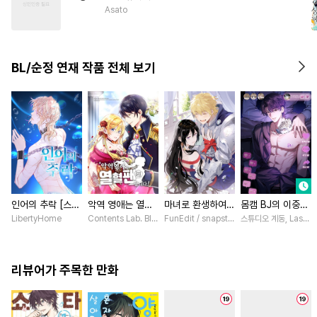
#
직진수
#
판타지
#
드라마
Asato
#
변태
#
동정공
#
돔섭버스
#
조교
#
연상연하
BL/순정 연재 작품 전체 보기
#
헤테로공
#
평범공
인어의 추락 [스크
악역 영애는 열혈
마녀로 환생하여
몸캠 BJ의 이중생
롤]
팬입니다! [스크
성기사를 키웠다
활 [스크롤]
LibertyHome
Contents Lab. Blue TOKYO / 카라스마 시메이, ZUZU
FunEdit / snapstudio
스튜디오 계동, Lasso
롤]
[스크롤]
리뷰어가 주목한 만화