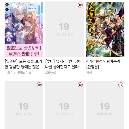
#
연예계
#
원나잇
#
환생물
#
현대물
#
직진
#
사제관계
#
능글공
#
명문세가
#
연상연하
#
츤데레공
#
단정수
#
동양풍
#
연애/결혼
#
소
#
피폐물
#
자낮수
#
침착수
#
집착남
#
선후배
#
성장
#
주종관계
#
철벽수
#
이세계물
#
능욕
#
동거
#
귀염수
#
감금/강제
#
일상
#
원나잇
#
로맨스
#
배틀연애
#
난폭공
#
후회남
#
로맨스
[일권만] 모든 것을 포기
[루비] 옆자리 꽃미남이
<기간한정> 퇴마축귀
한 평범한 영애는 젊은
나를 좋아할지도 몰라
[단행본]
#
다공일수
#
동거
#
회귀물
#
판타지/SF
#
학원/캠퍼스
빙제의 총애를 받는다
[단행본]
나츠미 / 시바노 이즈미
료(Ryo)
황성
#
친구
#
개아가공
#
떡대수
#
능글남
#
친구>연인
[단행본]
#
시리어스
#
수인수
#
애증관계
#
첫사랑
#
직진공
#
유혹수
#
질투
#
상처녀
#
소설원작
#
만화단편
#
냉혈공
#
영혼바뀜
#
배틀연애
#
OO버스
#
민감수
#
유혹
#
서양풍
#
무심남
#
평범
#
능욕공
#
미남수
#
능력녀
#
삼각관계