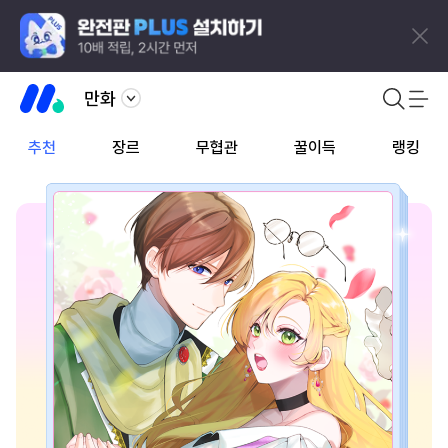
만화
추천
장르
무협관
꿀이득
랭킹