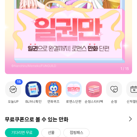
2
/
15
15
오늘UP
BL머니확인
만화퀴즈
로맨스단편
순정스타터팩
순정
신작캘
무료쿠폰으로 볼 수 있는 만화
기다리면 무료
선물
점핑패스