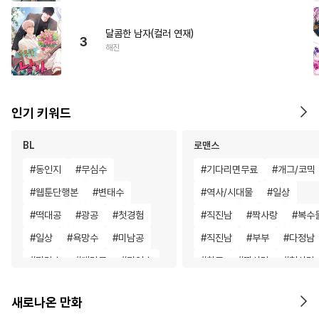
달콤한 남자(컬러 연재)
3
해진
인기 키워드
BL
로맨스
#
동인지
#
무심수
#
기다리면무료
#
개그/코믹
#
웹툰단행본
#
변태수
#
역사/시대물
#
일상
#
떡대공
#
광공
#
첫경험
#
직진남
#
짝사랑
#
복수
#
일상
#
욕망수
#
미남공
#
직진남
#
부부
#
다정남
#
명랑수
#
계략공
#
미인수
#
친구
#
짝사랑
#
첫사랑
#
순정공
#
존댓말공
#
철벽녀
#
철벽남
#
힐링
새로나온 만화
#
소심수
#
감자수
#
육아물
#
계략남
#
첫경험
#
초능