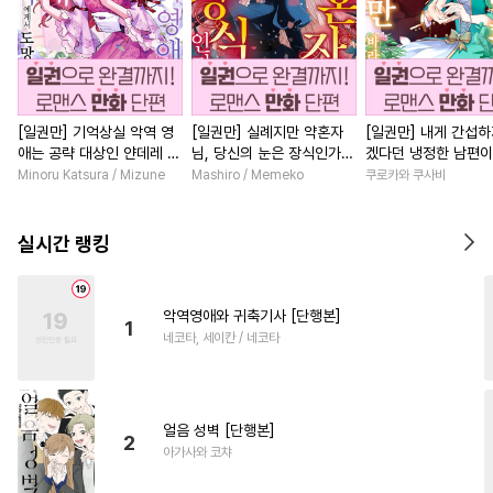
[일권만] 기억상실 악역 영
[일권만] 실례지만 약혼자
[일권만] 내게 간섭하
애는 공략 대상인 얀데레 의
님, 당신의 눈은 장식인가
겠다던 냉정한 남편이
붓 오라버니에게서 도망칠
요? [단행본]
선지 저만 바라봅니다
Minoru Katsura / Mizune
Mashiro / Memeko
쿠로카와 쿠사비
수가 없다 [단행본]
본]
실시간 랭킹
악역영애와 귀축기사 [단행본]
1
네코타, 세이칸 / 네코타
얼음 성벽 [단행본]
2
아가사와 코챠