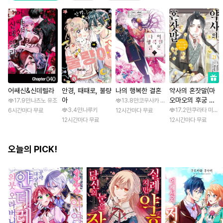
어쌔신&신데렐라
안경, 때때로, 불량
나의 행복한 결혼
약사의 혼잣말(마
아
오마오의 후궁 수
17.9만
나츠노 유조
13.8만
코우사카 리토 / 아기토기 아쿠미
수께끼 풀이수첩)
3.4만
나루키
17.2만
쿠라타 미노지 
6시간마다 무료
12시간마다 무료
12시간마다 무료
12시간마다 무료
오늘의 PICK!