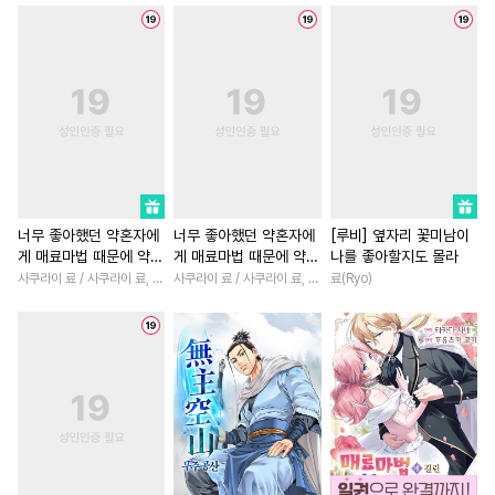
#
사랑꾼공
#
계략공
#
차원이동물
#
육아물
#
연상공
#
짝사랑공
#
초능력
#
명문세가
#
무심공
#
SM
#
현대물
#
로맨스
#
역사/시대물
#
재벌공
#
섹스파트너
#
일상
#
이세계물
#
다정공
#
이세계물
#
재벌남
#
미남수
#
개그/코믹
#
능글남
#
후회녀
#
짝사
#
소심수
#
집착공
#
성장물
#
사제관계
너무 좋아했던 약혼자에
너무 좋아했던 약혼자에
[루비] 옆자리 꽃미남이
게 매료마법 때문에 약혼
게 매료마법 때문에 약혼
나를 좋아할지도 몰라
#
트라우마
#
능글수
#
애증관계
#
능력녀
파기당했습니다
파기당했습니다 [단행
사쿠라이 료 / 사쿠라이 료, 시이나 사에라
사쿠라이 료 / 사쿠라이 료, 시이나 사에라
료(Ryo)
#
냉혈공
#
연하수
#
순정수
#
소설원작
#
게임
본]
#
츤데레수
#
페티쉬
#
인외존재
#
삼각관계
#
직진공
#
능글공
#
연상연하
#
학원/캠퍼스
#
감금/강제
#
직진수
#
우정
#
동양풍
#
힐링물
#
능력수
#
배틀연애
#
광공
#
절륜남
#
나이차커플
#
촉수
#
리맨물
#
까칠공
#
친구
#
복수
#
다정남