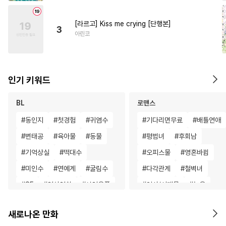
[라르고] Kiss me crying [단행본]
3
아린코
인기 키워드
BL
로맨스
#
동인지
#
첫경험
#
귀염수
#
기다리면무료
#
배틀연애
#
변태공
#
육아물
#
동물
#
평범녀
#
후회남
#
기억상실
#
떡대수
#
오피스물
#
영혼바뀜
#
미인수
#
연예계
#
굴림수
#
다각관계
#
철벽녀
#
SF
#
연상연하
#
성인용품
#
역사/시대물
#
능욕
#
삼각관계
#
명랑수
#
친구>연인
#
첫사랑
새로나온 만화
#
짝사랑
#
미인공
#
난폭공
#
복수물
#
영상화