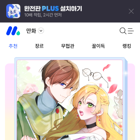
만화
추천
장르
무협관
꿀이득
랭킹