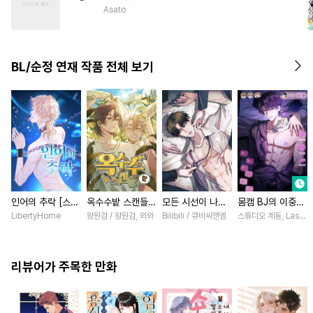
#
고수위
#
드라마
#
단정수
Asato
#
동정공
#
헌신수
#
3P
#
욕망수
#
서양풍
#
원나잇
BL/순정 연재 작품 전체 보기
#
순진수
#
BDSM
#
강공
인어의 추락 [스크
옥수수밭 스캔들
모든 시선이 나에
몸캠 BJ의 이중생
롤]
[스크롤]
게 [스크롤]
활 [스크롤]
LibertyHome
왕원검 / 왕원검, 와와
Bilibili / 큐비씨앤엠
스튜디오 계동, Lasso
리뷰어가 주목한 만화