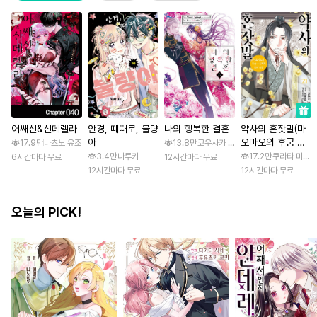
어쌔신&신데렐라
안경, 때때로, 불량
나의 행복한 결혼
약사의 혼잣말(마
아
오마오의 후궁 수
17.9만
나츠노 유조
13.8만
코우사카 리토 / 아기토기 아쿠미
수께끼 풀이수첩)
3.4만
나루키
17.2만
쿠라타 미노지 
6시간마다 무료
12시간마다 무료
12시간마다 무료
12시간마다 무료
오늘의 PICK!