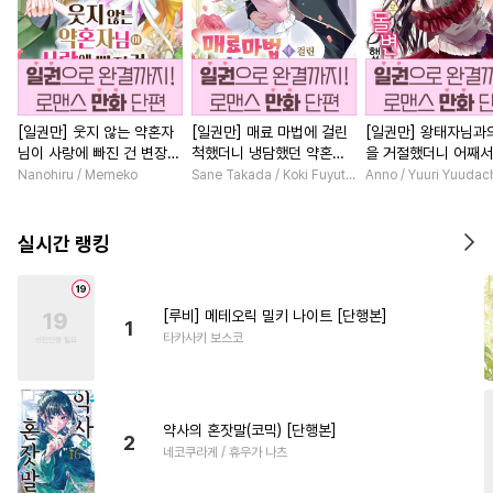
[일권만] 웃지 않는 약혼자
[일권만] 매료 마법에 걸린
[일권만] 왕태자님과
님이 사랑에 빠진 건 변장한
척했더니 냉담했던 약혼자
을 거절했더니 어째
저인 것 같습니다 [단행본]
가 맹목적인 사랑꾼이 되었
얀데레로 돌변했습니다
Nanohiru / Memeko
Sane Takada / Koki Fuyutsuki
Anno / Yuuri Yuudac
습니다 [단행본]
행본]
실시간 랭킹
[루비] 메테오릭 밀키 나이트 [단행본]
1
타카사키 보스코
약사의 혼잣말(코믹) [단행본]
2
네코쿠라게 / 휴우가 나츠