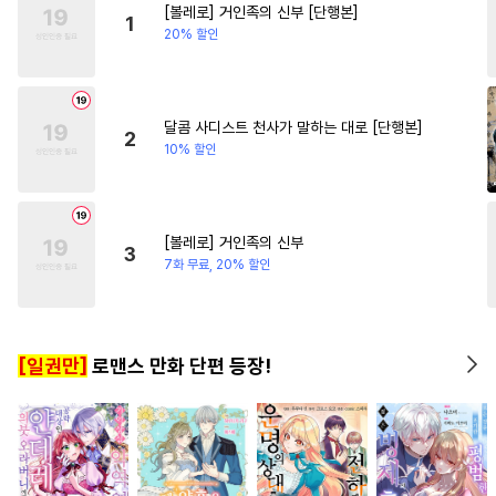
[볼레로] 거인족의 신부 [단행본]
#
주종관계
#
인외존재
#
첫사랑
#
원나잇
#
성장
1
20% 할인
#
수인
#
침착수
#
개아가공
#
선후배
#
소년
#
능욕수
#
복수
#
연하공
#
친구>연인
#
연예계
#
계약관계
#
재회물
#
일상
달콤 사디스트 천사가 말하는 대로 [단행본]
2
10% 할인
#
수인수
#
유혹
#
동정수
#
오메가버스
#
대물공
#
쓰레기수
#
음험공
[볼레로] 거인족의 신부
3
#
만화단편
#
섹스파트너
7화 무료, 20% 할인
#
절륜공
#
회귀물
#
가이드버스
#
연상수
[일권만]
로맨스 만화 단편 등장!
#
후회공
#
자낮수
#
오해/착각
#
감자수
#
군림수
#
아방수
#
첫사랑
#
피폐물
#
변태수
#
달달물