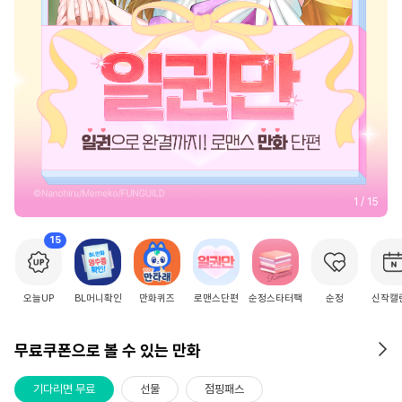
2
/
15
15
오늘UP
BL머니확인
만화퀴즈
로맨스단편
순정스타터팩
순정
신작캘
무료쿠폰으로 볼 수 있는 만화
기다리면 무료
선물
점핑패스