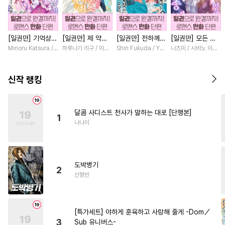
#
조폭공
#
츤데레공
#
힐링물
#
부부
#
미남공
[일권만] 기억상실
[일권만] 제 약혼
[일권만] 전하께서
[일권만] 모든 것
#
사제관계
#
혐관
#
순정공
악역 영애는 공략
은 취소되었습니다
는 오늘도 운명의
을 포기한 평범한
Minoru Katsura / Mizune
하루나기 리구 / 미즈메
Shin Fukuda / Yoko Kurosu
나츠미 / 시바노 이즈미
#
능력공
#
웹툰단행본
대상인 얀데레 의
[단행본]
상대를 찾으신 모
영애는 젊은 빙제
붓 오라버니에게서
양이네요 (웃음)
의 총애를 받는다
#
유혹수
#
시리어스
도망칠 수가 없다
[단행본]
[단행본]
신작 랭킹
[단행본]
#
문란수
#
현대물
#
애증관계
#
소설원작
달콤 사디스트 천사가 말하는 대로 [단행본]
1
#
평범수
#
헤테로공
#
질투
나나이
#
다각관계
#
변태
#
적극수
#
장발
#
연애/결혼
#
얼빠수
도박병기
#
까칠수
#
조교
#
선후배
2
신형빈
#
친구
#
무심수
#
예민수
#
하드코어
#
동거
#
강수
[특가세트] 야하게 훈육하고 사랑해 줄게 -Dom／
#
학원/캠퍼스
#
후방주의
3
Sub 유니버스-