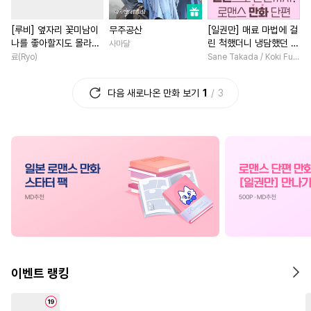
#
떡대공
#
상처수
#
직진녀
#
재회물
#
까칠
[루비] 옆자리 꽃미남이
무주공산
[일권만] 매료 마법에 걸
#
또라이공
#
유사근친
#
연하남
#
무심남
나를 좋아할지도 몰라
린 척했더니 냉담했던 약
사마달
#
수한정다정공
#
모럴리스
#
개그/코믹
#
동거
[단행본]
혼자가 맹목적인 사랑꾼
료(Ryo)
Sane Takada / Koki Fuyutsuki
이 되었습니다 [단행본]
#
판타지
#
돔섭버스
#
백합/GL
#
다정남
다음 새로나온 만화 보기
1
3
#
후회수
#
대형견공
#
연애/결혼
#
로맨스
#
부
#
계략수
#
능욕공
#
능욕
#
친구
#
계약관계
#
첫경
#
안경수
#
평범공
#
초능력
#
서양풍
#
직진남
#
회귀
#
도망수
#
다공일수
#
철벽남
#
환생물
#
존댓말공
#
다정수
#
학원/캠퍼스
#
연애/결혼
#
임신수
#
초딩공
#
상처공
#
상처녀
#
죽음/살인
#
민감수
#
철벽수
#
고수위
#
계략남
#
현대
#
OO버스
#
벤츠공
#
일상
#
짝사랑
#
드라마
#
평범
이벤트 랭킹
#
동양풍
#
친구>연인
#
집착남
#
직진남
#
키작공
#
잔망수
#
판타지/SF
#
절륜