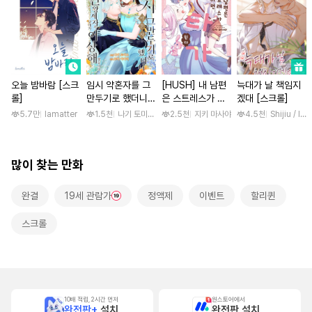
오늘 밤바람 [스크
임시 약혼자를 그
[HUSH] 내 남편
늑대가 날 책임지
롤]
만두기로 했더니
은 스트레스가 쌓
겠대 [스크롤]
냉혹한 용신 왕세
이면 쇼타가 된다
5.7만
lamatter
1.5천
나기 토미오 / 고마 아카리
2.5천
지키 마사야
4.5천
Shijiu / liub
자의 상태가 이상
해졌습니다 [단행
본]
많이 찾는 만화
완결
19세 관람가
정액제
이벤트
할리퀸
스크롤
10배 적립, 2시간 먼저
원스토어에서
완전판+
설치
완전판 설치