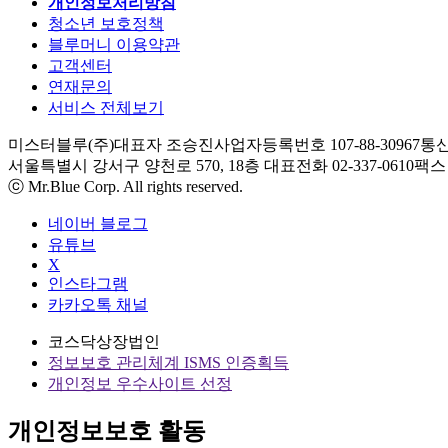
개인정보처리방침
청소년 보호정책
블루머니 이용약관
고객센터
연재문의
서비스 전체보기
미스터블루(주)
대표자 조승진
사업자등록번호 107-88-30967
통신
서울특별시 강서구 양천로 570, 18층
대표전화 02-337-0610
팩스 0
ⓒ Mr.Blue Corp. All rights reserved.
네이버 블로그
유튜브
X
인스타그램
카카오톡 채널
코스닥상장법인
정보보호 관리체계 ISMS 인증획득
개인정보 우수사이트 선정
개인정보보호 활동