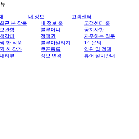
메뉴
재
내 정보
고객센터
최근 본 작품
내 정보 홈
고객센터 홈
보관함
블루머니
공지사항
책갈피
정액권
자주하는 질문
찜 한 작품
블루마일리지
1:1 문의
찜 한 작가
쿠폰등록
약관 및 정책
내리뷰
정보 변경
뷰어 설치안내