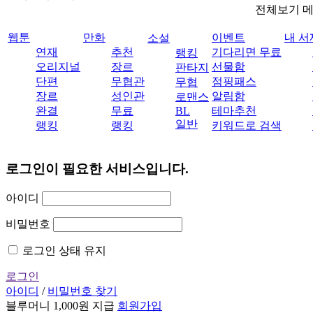
전체보기 
웹툰
만화
이벤트
내 서
소설
연재
추천
기다리면 무료
랭킹
오리지널
장르
선물함
판타지
단편
무협관
점핑패스
무협
장르
성인관
알림함
로맨스
완결
무료
BL
테마추천
일반
랭킹
랭킹
키워드로 검색
로그인이 필요한 서비스입니다.
아이디
비밀번호
로그인 상태 유지
로그인
아이디
/
비밀번호 찾기
블루머니 1,000원 지급
회원가입