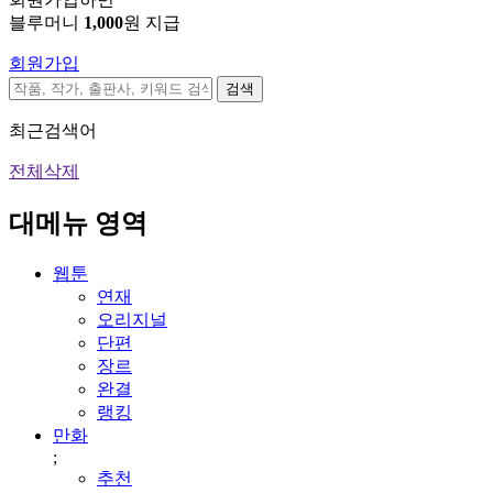
블루머니
1,000
원 지급
회원가입
검색
최근검색어
전체삭제
대메뉴 영역
웹툰
연재
오리지널
단편
장르
완결
랭킹
만화
;
추천