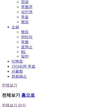
장르
무협관
성인관
무료
랭킹
소설
랭킹
판타지
무협
로맨스
BL
일반
이벤트
기다리면 무료
선물함
점핑패스
전체보기
전체보기
홈으로
전체보기 닫기