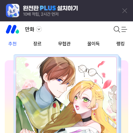
만화
추천
장르
무협관
꿀이득
랭킹