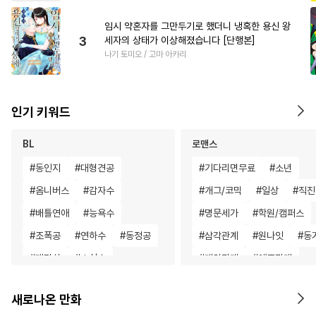
임시 약혼자를 그만두기로 했더니 냉혹한 용신 왕
3
세자의 상태가 이상해졌습니다 [단행본]
나기 토미오 / 고마 아카리
인기 키워드
BL
로맨스
#
동인지
#
대형견공
#
기다리면무료
#
소년
#
옴니버스
#
감자수
#
개그/코믹
#
일상
#
직진
#
배틀연애
#
능욕수
#
명문세가
#
학원/캠퍼스
#
조폭공
#
연하수
#
동정공
#
삼각관계
#
원나잇
#
동
#
페티쉬
#
소심수
#
계약관계
#
애증관계
#
개아가공
#
짝사랑
#
인외존재
#
짝사랑
새로나온 만화
#
리맨물
#
짝사랑공
#
첫사랑
#
게임
#
첫경험