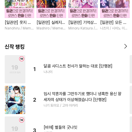
#
적극수
#
모럴리스
#
변태공
#
평범공
[일권만] 웃지 않
[일권만] 실례지만
[일권만] 기억상실
[일권만] 모든 것
#
하드코어
#
재벌공
는 약혼자님이 사
약혼자님, 당신의
악역 영애는 공략
을 포기한 평범한
Nanohiru / Memeko
Mashiro / Memeko
Minoru Katsura / Mizune
나츠미 / 시바노 이즈미
#
동양풍
#
성인용품
랑에 빠진 건 변장
눈은 장식인가요?
대상인 얀데레 의
영애는 젊은 빙제
한 저인 것 같습니
[단행본]
붓 오라버니에게서
의 총애를 받는다
#
개그/코믹
#
장발
#
재회물
다 [단행본]
도망칠 수가 없다
[단행본]
신작 랭킹
[단행본]
#
굴림수
#
선후배
#
철벽수
#
연상연하
#
계약관계
달콤 사디스트 천사가 말하는 대로 [단행본]
1
#
동정수
#
현대물
#
수인수
나나이
#
BDSM
#
연하공
#
능욕
#
또라이공
#
다정수
#
부부
임시 약혼자를 그만두기로 했더니 냉혹한 용신 왕
#
역사/시대물
#
학원/캠퍼스
2
세자의 상태가 이상해졌습니다 [단행본]
나기 토미오 / 고마 아카리
#
첫사랑
#
SM
#
대물공
#
아방수
#
평범수
#
순정수
#
귀염수
#
미남공
#
서양풍
[비애] 별들의 굿나잇
3