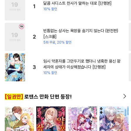
달콤 사디스트 천사가 말하는 대로 [단행본]
#
원나잇
#
미인공
1
10% 할인
#
다공일수
#
가이드버스
#
헌신공
#
동거
#
변태
빈틈없는 상사는 욕망을 숨기지 않는다 (완전판)
#
능력공
#
단정수
#
민감수
2
[스크롤]
#
계략수
#
냉혈공
#
친구
5화 무료, 20% 할인
#
초딩공
#
상처공
#
기억상실
#
음험공
#
강수
임시 약혼자를 그만두기로 했더니 냉혹한 용신 왕
3
세자의 상태가 이상해졌습니다 [단행본]
#
드라마
#
안경수
10% 할인
#
후방주의
#
유혹
#
까칠수
#
명랑수
#
촉수
#
3P
[일권만]
로맨스 만화 단편 등장!
#
만화단편
#
힐링물
#
고수위
#
강공
#
유혹수
#
다각관계
#
직진공
#
집착수
#
떡대공
#
동물