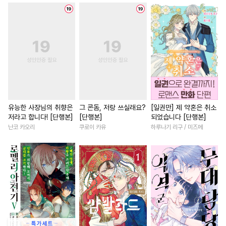
#
OO버스
#
츤데레공
#
역사/시대물
#
판타지/SF
#
순정공
#
친구>연인
#
직진남
#
드라마
#
평범
#
사제관계
#
초능력
#
현대물
#
선후배
#
다정
#
침착수
#
키작공
#
연예계
#
회귀물
#
능력녀
#
집착공
#
능글공
#
학원/캠퍼스
#
성장물
#
사랑꾼공
#
후회공
#
나이차커플
#
할리퀸
#
미인수
#
도망수
#
까칠남
#
조신남
#
서양
유능한 사장님의 취향은
그 콘돔, 저랑 쓰실래요?
[일권만] 제 약혼은 취소
저라고 합니다! [단행본]
[단행본]
되었습니다 [단행본]
#
오해/착각
#
미남수
#
일상
#
절륜남
#
연애/
난코 카오리
쿠로이 카유
하루나기 리구 / 미즈메
#
난폭공
#
능글수
#
순진수
#
평범녀
#
다정남
#
질투
#
후회수
#
피폐물
#
죽음/살인
#
사제관계
#
트라우마
#
예민수
#
현대물
#
성장물
#
육아물
#
회귀물
#
자낮수
#
연애/결혼
#
환생물
#
상처수
#
헌신수
#
군림수
#
오피스물
#
다각관계
#
수인
#
인외존재
#
달달물
#
연상연하
#
친구