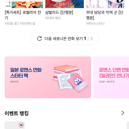
#
혐관
#
쓰레기수
#
영혼바뀜
#
철벽남
[특가세트] 로멜리아 전
샴발라드 [단행본]
무대 담당과 악역 군 [단
#
존댓말공
#
능력수
#
평범남
#
고수위
#
능욕
기
행본]
마야마 케이
#
감금/강제
#
임신수
#
재벌남
#
후회남
#
복수
카미토 료 / 아리야마 료
야마시나 티나
#
까칠공
#
능욕공
#
첫사랑
#
후회녀
#
우정
다음 새로나온 만화 보기
1
3
#
애증관계
#
헤테로공
#
직진녀
#
영상화
#
힐링
#
조교
#
문란수
#
삼각관계
#
로맨스
#
섹스파트너
#
얼빠수
#
츤데레수
#
집착남
#
계략남
#
짝사
#
무심수
#
잔망수
#
계략공
#
친구>연인
#
소설원작
#
떡대수
#
웹툰단행본
#
친구>연인
#
로맨스
#
수한정다정공
#
문란공
#
부부
#
배틀연애
#
철벽
#
변태수
#
벤츠공
#
일상
#
육아물
#
재회물
#
복수
#
판타지
#
소설원작
#
능글남
#
친구
#
동양풍
이벤트 랭킹
#
이세계물
#
연상수
#
절륜
#
상처녀
#
연예계
#
욕망수
#
쓰레기공
#
무심남
#
연하남