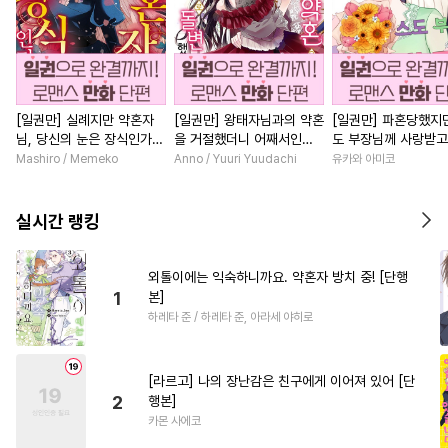
[일권만] 실례지만 약혼자
[일권만] 왕태자님과의 약혼
[일권만] 파혼당했지만
님, 당신의 눈은 장식인가
을 거절했더니 어째서인지
도 부장님께 사랑받고
요? [단행본]
얀데레로 돌변했습니다 [단
니다 [단행본]
Mashiro / Memeko
Anno / Yuuri Yuudachi
유카와 아미코
행본]
실시간 랭킹
외톨이에는 익숙하니까요. 약혼자 방치 중! [단행
1
본]
하레타 준 / 하레타 준, 아라세 야히로
[라르고] 나의 장난감은 친구에게 이어져 있어 [단
2
행본]
카몬 사에코