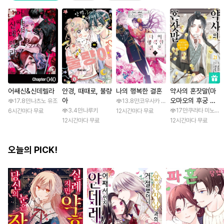
어쌔신&신데렐라
안경, 때때로, 불량
나의 행복한 결혼
약사의 혼잣말(마
아
오마오의 후궁 수
17.8만
나츠노 유조
13.8만
코우사카 리토 / 아기토기 아쿠미
수께끼 풀이수첩)
3.4만
나루키
17만
쿠라타 미노지 /
6시간마다 무료
12시간마다 무료
12시간마다 무료
12시간마다 무료
오늘의 PICK!