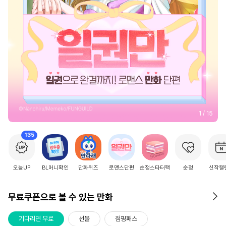
2
/
15
135
오늘UP
BL머니확인
만화퀴즈
로맨스단편
순정스타터팩
순정
신작캘
무료쿠폰으로 볼 수 있는 만화
기다리면 무료
선물
점핑패스