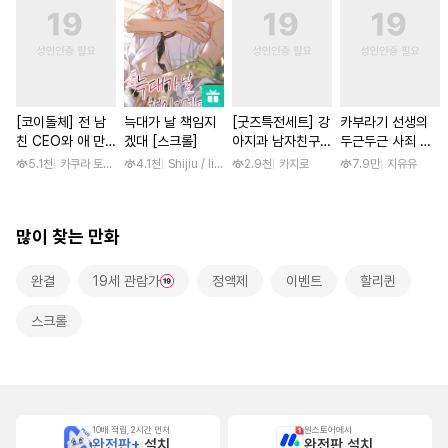
[코이돌체] 전 남
늑대가 날 책임지
[굿즈특전세트] 강
카부라기 선생의
친 CEO와 애 만
겠대 [스크롤]
아지과 남자친구
두근두근 사죄 방
들기 결혼 ~예상외
외전
문 [스크롤]
5.1천
카쿠라 토모하 / 타마키 나오
4.1천
Shijiu / liubeili
2.9천
카지로
7.9만
지유유
로 사랑받는 동거~
많이 찾는 만화
완결
19세 관람가
정액제
이벤트
할리퀸
스크롤
10배 적립, 2시간 먼저
원스토어에서
완전판+
설치
완전판 설치