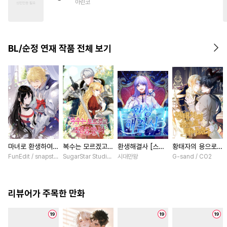
아린코
#
절륜공
#
연상공
#
광공
#
섹스파트너
#
인싸공
#
첫경험
#
무심공
BL/순정 연재 작품 전체 보기
#
오메가버스
#
주종관계
#
다정공
마녀로 환생하여
복수는 모르겠고,
환생해결사 [스크
황태자의 용으로
성기사를 키웠다
조련 중입니다 [스
롤]
태어났다 [스크롤]
FunEdit / snapstudio
SugarStar Studio / Albedo
시대만왕
G-sand / CO2
[스크롤]
크롤]
리뷰어가 주목한 만화