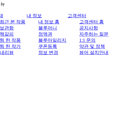
메뉴
재
내 정보
고객센터
최근 본 작품
내 정보 홈
고객센터 홈
보관함
블루머니
공지사항
책갈피
정액권
자주하는 질문
찜 한 작품
블루마일리지
1:1 문의
찜 한 작가
쿠폰등록
약관 및 정책
내리뷰
정보 변경
뷰어 설치안내