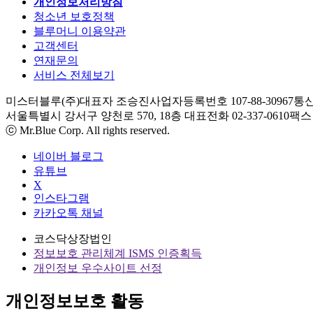
개인정보처리방침
청소년 보호정책
블루머니 이용약관
고객센터
연재문의
서비스 전체보기
미스터블루(주)
대표자 조승진
사업자등록번호 107-88-30967
통신
서울특별시 강서구 양천로 570, 18층
대표전화 02-337-0610
팩스 0
ⓒ Mr.Blue Corp. All rights reserved.
네이버 블로그
유튜브
X
인스타그램
카카오톡 채널
코스닥상장법인
정보보호 관리체계 ISMS 인증획득
개인정보 우수사이트 선정
개인정보보호 활동