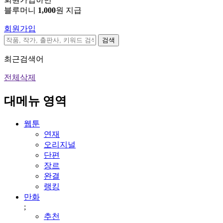
블루머니
1,000
원 지급
회원가입
검색
최근검색어
전체삭제
대메뉴 영역
웹툰
연재
오리지널
단편
장르
완결
랭킹
만화
;
추천