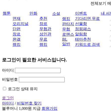
전체보기 
웹툰
만화
이벤트
내 서
소설
연재
추천
기다리면 무료
랭킹
오리지널
장르
선물함
판타지
단편
무협관
점핑패스
무협
장르
성인관
알림함
로맨스
완결
무료
BL
테마추천
일반
랭킹
랭킹
키워드로 검색
로그인이 필요한 서비스입니다.
아이디
비밀번호
로그인 상태 유지
로그인
아이디
/
비밀번호 찾기
블루머니 1,000원 지급
회원가입