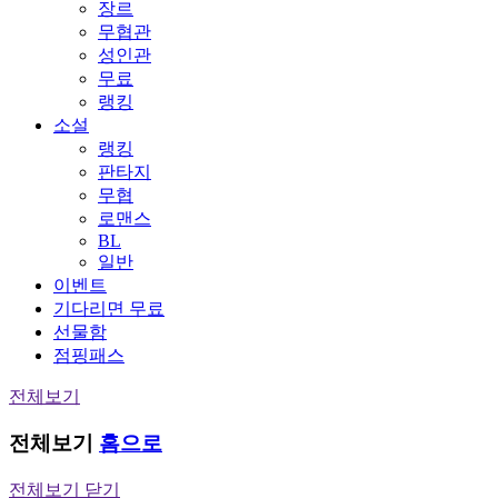
장르
무협관
성인관
무료
랭킹
소설
랭킹
판타지
무협
로맨스
BL
일반
이벤트
기다리면 무료
선물함
점핑패스
전체보기
전체보기
홈으로
전체보기 닫기