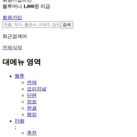
블루머니
1,000
원 지급
회원가입
검색
최근검색어
전체삭제
대메뉴 영역
웹툰
연재
오리지널
단편
장르
완결
랭킹
만화
;
추천