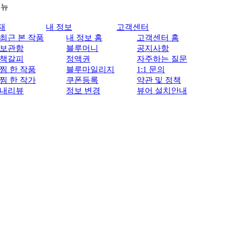
메뉴
재
내 정보
고객센터
최근 본 작품
내 정보 홈
고객센터 홈
보관함
블루머니
공지사항
책갈피
정액권
자주하는 질문
찜 한 작품
블루마일리지
1:1 문의
찜 한 작가
쿠폰등록
약관 및 정책
내리뷰
정보 변경
뷰어 설치안내