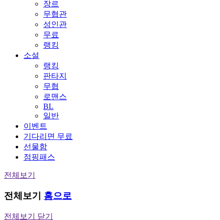
장르
무협관
성인관
무료
랭킹
소설
랭킹
판타지
무협
로맨스
BL
일반
이벤트
기다리면 무료
선물함
점핑패스
전체보기
전체보기
홈으로
전체보기 닫기