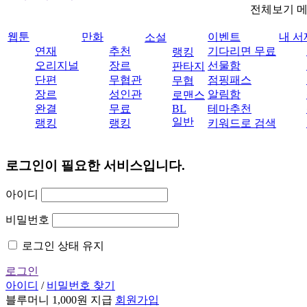
전체보기 
웹툰
만화
이벤트
내 서
소설
연재
추천
기다리면 무료
랭킹
오리지널
장르
선물함
판타지
단편
무협관
점핑패스
무협
장르
성인관
알림함
로맨스
완결
무료
BL
테마추천
일반
랭킹
랭킹
키워드로 검색
로그인이 필요한 서비스입니다.
아이디
비밀번호
로그인 상태 유지
로그인
아이디
/
비밀번호 찾기
블루머니 1,000원 지급
회원가입