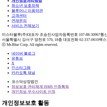
개인정보처리방침
청소년 보호정책
블루머니 이용약관
고객센터
연재문의
서비스 전체보기
미스터블루(주)
대표자 조승진
사업자등록번호 107-88-30967
통신
서울특별시 강서구 양천로 570, 18층
대표전화 02-337-0610
팩스 0
ⓒ Mr.Blue Corp. All rights reserved.
네이버 블로그
유튜브
X
인스타그램
카카오톡 채널
코스닥상장법인
정보보호 관리체계 ISMS 인증획득
개인정보 우수사이트 선정
개인정보보호 활동