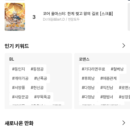
코어 올마스터: 한계 찢고 왕의 길로 [스크롤]
3
Dr.대길&Bart.D / 천잠토두
인기 키워드
BL
로맨스
#
동인지
#
동정공
#
기다리면무료
#
철벽남
#
개아가공
#
난폭공
#
후회남
#
애증관계
#
서양풍
#
헌신공
#
다정남
#
직진남
#
로맨
#
사랑꾼공
#
무뚝뚝공
#
다정남
#
평범녀
#
성장
#
피폐물
#
OO버스
#
조교
#
직진녀
#
학원/캠퍼스
#
재회물
#
장발
#
옴니버스
#
소설원작
#
현대물
새로나온 만화
#
친구>연인
#
짝사랑공
#
평범남
#
고수위