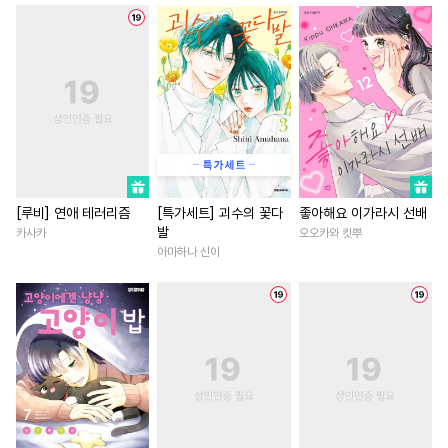
#
페티쉬
#
나이차커플
#
연애/결혼
#
무심남
#
촉수
#
미인공
#
소심수
#
재벌남
#
다각관계
#
복
#
철벽수
#
잔망수
#
SM
#
판타지/SF
#
배틀연애
#
연하공
#
미인수
#
일상
#
재회물
#
할리퀸
#
연하
#
평범공
#
음험공
#
짝사랑
#
복수물
#
부부
#
연애/
#
군림수
#
BDSM
#
변태
#
역사/시대물
#
차원이동물
#
이세계물
#
모럴리스
#
이세계물
#
친구>연인
[루비] 연애 테러리즘
[특가세트] 괴수의 꽃다
좋아해요 이가라시 선배
발
카사카
오오카와 킷뿌
#
연하수
#
동양풍
#
까칠공
#
친구>연인
#
동양풍
아마하나 신이
#
헤테로공
#
키작공
#
원나잇
#
인외존재
#
게
#
후회공
#
까칠수
#
현대물
#
현대물
#
나이차커플
#
능글공
#
순진수
#
회귀물
#
철벽녀
#
학원/캠퍼스
#
연예계
#
삼각관계
#
능욕
#
동거
#
절륜공
#
무심공
#
일상
#
서양풍
#
후회녀
#
섹스파트너
#
대형견공
#
선후배
#
친구
#
오피스