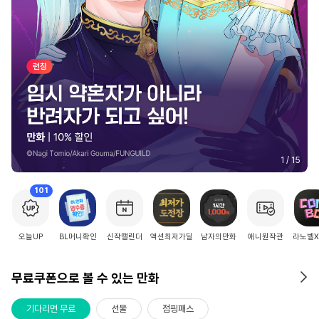
2
/
15
101
오늘UP
BL머니확인
신작캘린더
액션최저가딜
남자의만화
애니원작관
라노벨
무료쿠폰으로 볼 수 있는 만화
기다리면 무료
선물
점핑패스