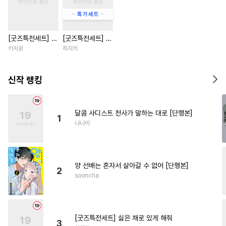
#
하드코어
#
배틀연애
#
개그/코믹
#
미남수
[굿즈특전세트] 강
[굿즈특전세트] 싫
#
소설원작
#
츤데레수
아지과 남자친구
은 채로 있게 해줘
카지로
히지키
#
계략수
#
강수
#
삼각관계
외전
#
귀염수
#
떡대공
#
떡대수
신작 랭킹
#
능글수
#
첫경험
#
쓰레기공
#
선후배
달콤 사디스트 천사가 말하는 대로 [단행본]
1
#
변태공
#
납치
#
병약수
나나이
#
드라마
#
다정수
#
벤츠공
#
판타지
#
초능력
#
동정수
양 선배는 혼자서 살아갈 수 없어 [단행본]
#
성인용품
#
다공일수
2
sooncha
#
유혹
#
직진공
#
역사/시대물
#
쓰레기수
#
육아물
#
도망수
#
냉혈공
[굿즈특전세트] 싫은 채로 있게 해줘
3