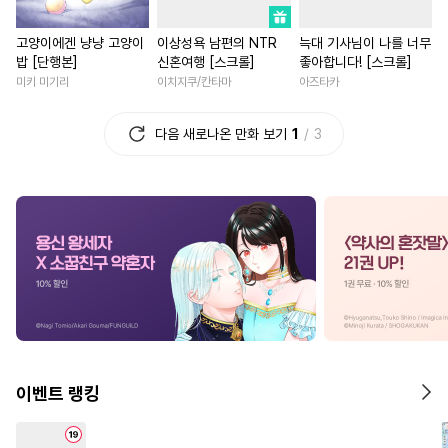
#
수인수
#
계략공
#
능글남
#
상처녀
고양이에겐 냥냥 고양이
이상성욕 남편의 NTR
늑대 기사님이 나를 너무
#
트라우마
#
가이드버스
#
죽음/살인
#
친구
#
조신
밥 [단행본]
신혼여행 [스크롤]
좋아합니다! [스크롤]
#
오해/착각
#
문란공
#
첫사랑
#
영상화
#
성장
미키 미기리
이치지쿠/칸타마
아즈타카
#
계약관계
#
복수
#
단정수
#
힐링물
#
계략남
#
평범
다음 새로나온 만화 보기
1
3
#
감자수
#
다정공
#
무심수
#
일상
#
까칠남
#
개그/
#
조폭공
#
또라이공
#
연상연하
#
로맨스
#
유혹수
#
인싸공
#
3P
#
첫사랑
#
직진남
#
환생
#
광공
#
만화단편
#
안경수
#
학원/캠퍼스
#
육아물
#
오메가버스
#
아방수
#
우정
#
능력녀
#
절륜
#
능욕공
#
순정수
#
수인
#
섹스파트너
#
절륜남
#
사제관계
#
민감수
#
영혼바뀜
#
드라마
#
집착수
#
부부
#
초딩공
#
짝사랑
#
짝사랑
#
첫경
이벤트 랭킹
#
강공
#
적극수
#
집착공
#
계약관계
#
집착남
#
질투
#
기억상실
#
얼빠수