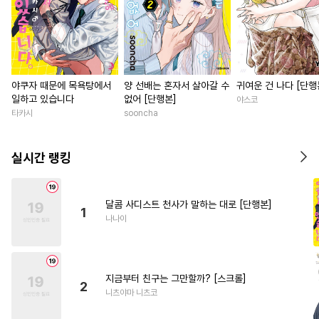
야쿠자 때문에 목욕탕에서
양 선배는 혼자서 살아갈 수
귀여운 건 나다 [단행
일하고 있습니다
없어 [단행본]
야스코
타카시
sooncha
실시간 랭킹
달콤 사디스트 천사가 말하는 대로 [단행본]
1
나나이
지금부터 친구는 그만할까? [스크롤]
2
니츠야마 니츠코