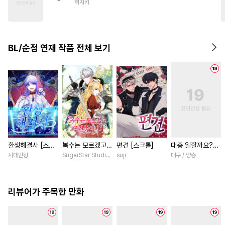
히지키
#
주종관계
#
고수위
#
변태수
#
연상수
#
후회수
#
미남공
#
임신수
#
평범수
BL/순정 연재 작품 전체 보기
#
힐링물
#
감금/강제
#
자낮수
#
다각관계
환생해결사 [스크
복수는 모르겠고,
편견 [스크롤]
대충 일할까요?
롤]
조련 중입니다 [스
[스크롤]
시대만왕
SugarStar Studio / Albedo
suji
대쿠 / 양총
크롤]
리뷰어가 주목한 만화