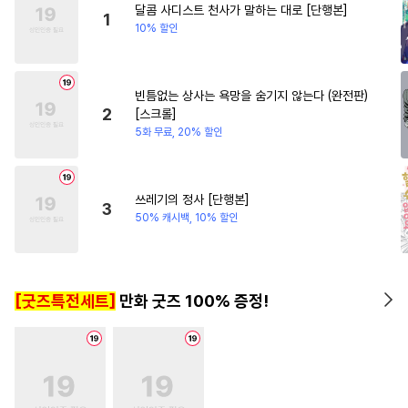
달콤 사디스트 천사가 말하는 대로 [단행본]
#
능욕수
#
첫사랑
#
친구
1
10% 할인
#
인외존재
#
달달물
#
원나잇
#
연상연하
빈틈없는 상사는 욕망을 숨기지 않는다 (완전판)
#
명랑수
#
능력수
2
[스크롤]
#
존댓말공
#
침착수
5화 무료, 20% 할인
#
대물공
#
예민수
#
굴림수
#
동거
#
애증관계
#
리맨물
쓰레기의 정사 [단행본]
3
#
순정공
#
욕망수
#
능력공
50% 캐시백, 10% 할인
#
동물
#
츤데레공
#
헌신수
#
후방주의
#
문란수
[굿즈특전세트]
만화 굿즈 100% 증정!
#
상처공
#
상처수
#
수한정다정공
#
재벌공
#
연상공
#
장발공
#
혐관
#
웹툰단행본
#
능욕