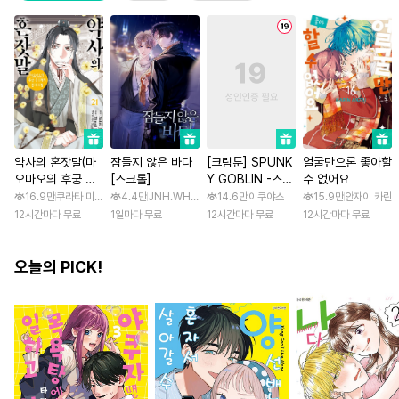
약사의 혼잣말(마
잠들지 않은 바다
[크림툰] SPUNK
얼굴만으론 좋아할
오마오의 후궁 수
[스크롤]
Y GOBLIN -스펑
수 없어요
수께끼 풀이수첩)
키 고블린- [스크
16.9만
쿠라타 미노지 / 휴우가 나츠
4.4만
JNH.WH Studio / Lasso
14.6만
이쿠야스
15.9만
안자이 카린
롤]
12시간마다 무료
1일마다 무료
12시간마다 무료
12시간마다 무료
오늘의 PICK!