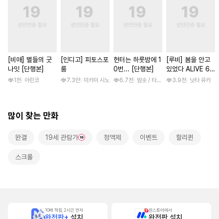
[비애] 별들의 굿
[인디고] 피토스포
헌터는 하룻밤에 1
[루비] 봄을 안고
나잇 [단행본]
룸
0번... [단행본]
있었다 ALIVE 6
부
1천
아린코
7.3만
미카미 시노
6.7천
밤솟 / 타조알, 두고
3.9천
닛타 유카
많이 찾는 만화
완결
19세 관람가
정액제
이벤트
할리퀸
스크롤
10배 적립, 2시간 먼저
원스토어에서
완전판+
설치
완전판 설치