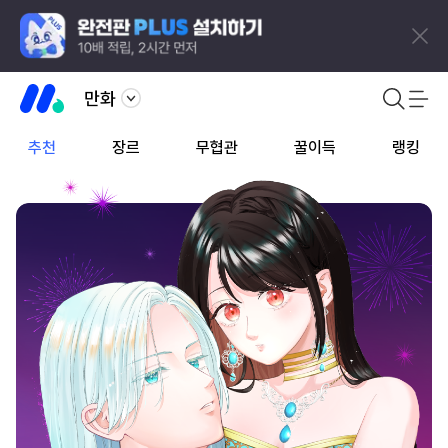
만화
추천
장르
무협관
꿀이득
랭킹