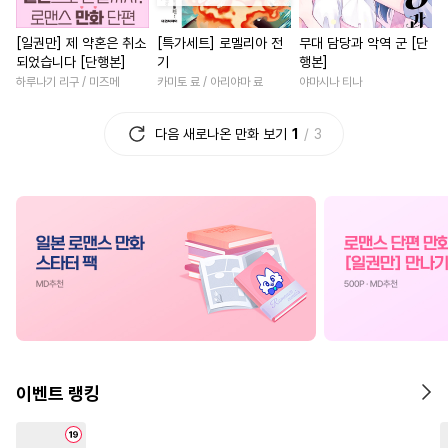
#
직진공
#
리맨물
#
다정공
#
직진남
#
까칠남
#
직진
[일권만] 제 약혼은 취소
[특가세트] 로멜리아 전
무대 담당과 악역 군 [단
#
웹툰단행본
#
개그/코믹
#
연예계
#
애증관계
되었습니다 [단행본]
기
행본]
#
능력수
#
떡대수
#
유혹수
#
환생물
#
연하남
#
게임
하루나기 리구 / 미즈메
카미토 료 / 아리야마 료
야마시나 티나
#
첫사랑
#
연상연하
#
재회물
#
역사/시대물
다음 새로나온 만화 보기
1
3
#
첫경험
#
능력공
#
무심수
#
성장물
#
친구>연인
#
짝사랑
#
동정수
#
BDSM
#
삼각관계
#
친구
#
집착
#
재회물
#
계약관계
#
철벽남
#
고수위
#
후회수
#
떡대공
#
질투
#
죽음/살인
#
현대물
#
연예계
#
만화단편
#
장발
#
회귀물
#
소년
#
인외존
#
미인수
#
연상공
#
유혹
#
평범남
#
오피스물
#
부부
#
연상수
#
까칠공
#
육아물
#
성장물
#
직진
#
친구
#
상처수
#
계략공
#
복수
#
원나잇
#
첫사랑
이벤트 랭킹
#
문란수
#
쓰레기공
#
로맨스
#
영혼바뀜
#
얼빠수
#
학원/캠퍼스
#
연애/결혼
#
상처녀