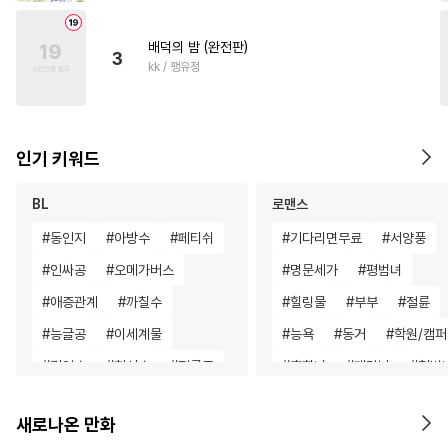
배덕의 밤 (완전판)
3
kk / 팽유정
인기 키워드
BL
로맨스
#
동인지
#
아방수
#
페티쉬
#
기다리면무료
#
서양풍
#
인싸공
#
오메가버스
#
명문세가
#
평범녀
#
애증관계
#
까칠수
#
힐링물
#
부부
#
절륜
#
능글공
#
이세계물
#
능욕
#
동거
#
학원/캠
#
귀염수
#
헌신수
#
절륜공
#
후회녀
#
계략남
#
철벽
#
굴림수
#
성인용품
#
다각관계
#
짝사랑
새로나온 만화
#
감자수
#
연하공
#
서양풍
#
연상연하
#
능력녀