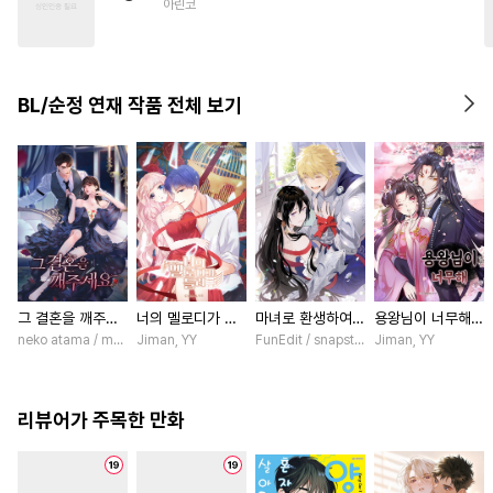
아린코
#
힐링물
#
개아가공
#
명랑수
#
대형견공
#
강수
#
달달물
BL/순정 연재 작품 전체 보기
그 결혼을 깨주세
너의 멜로디가 들
마녀로 환생하여
용왕님이 너무해
요 [스크롤]
려 [스크롤]
성기사를 키웠다
[스크롤]
neko atama / manxi (China Literature)
Jiman, YY
FunEdit / snapstudio
Jiman, YY
[스크롤]
리뷰어가 주목한 만화