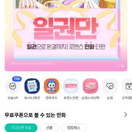
2
/
15
136
오늘UP
BL머니확인
만화퀴즈
로맨스단편
순정스타터팩
순정
신작캘
무료쿠폰으로 볼 수 있는 만화
기다리면 무료
선물
점핑패스