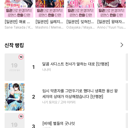
#
능욕수
#
또라이공
#
원나잇
#
츤데레수
[일권만] 매료 마
[일권만] 실례지만
[일권만] 잊혀진
[일권만] 왕태자님
#
현대물
#
일상
#
동거
법에 걸린 척했더
약혼자님, 당신의
왕녀지만 정략결혼
과의 약혼을 거절
Sane Takada / Koki Fuyutsuki
Mashiro / Memeko
Odayaka / Maya Koike
Anno / Yuuri Yuuda
#
침착수
#
욕망수
#
예민수
니 냉담했던 약혼
눈은 장식인가요?
한 남편에게 익애
했더니 어째서인지
자가 맹목적인 사
[단행본]
받고 있습니다 [단
얀데레로 돌변했습
#
오해/착각
#
고수위
랑꾼이 되었습니다
행본]
니다 [단행본]
신작 랭킹
[단행본]
#
옴니버스
#
변태공
#
섹스파트너
#
자낮수
달콤 사디스트 천사가 말하는 대로 [단행본]
1
#
육아물
#
조교
#
미남공
나나이
#
순정공
#
회귀물
#
무심공
#
임신수
#
동양풍
임시 약혼자를 그만두기로 했더니 냉혹한 용신 왕
#
OO버스
#
상처공
#
혐관
2
세자의 상태가 이상해졌습니다 [단행본]
나기 토미오 / 고마 아카리
#
단정수
#
감금/강제
#
능글수
#
난폭공
#
집착공
#
3P
#
문란공
#
냉혈공
[비애] 별들의 굿나잇
3