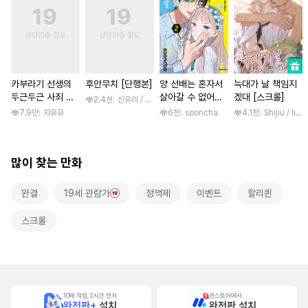
카부라기 선생의
후안무치 [단행본]
양 선배는 혼자서
늑대가 날 책임지
두근두근 사죄 방
살아갈 수 없어
겠대 [스크롤]
2.4천
신유리 / 진양(陳羊)
문 [스크롤]
[단행본]
7.9만
지유유
6천
sooncha
4.1천
Shijiu / liube
많이 찾는 만화
완결
19세 관람가
정액제
이벤트
할리퀸
스크롤
10배 적립, 2시간 먼저
원스토어에서
완전판+
설치
완전판 설치