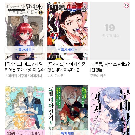
#
다공일수
#
헤테로공
#
첫사랑
#
드라마
#
다정
#
적극수
#
하드코어
#
능글남
#
우정
#
연애/
#
집착수
#
동정공
#
철벽수
#
현대물
#
개그/코믹
#
짝사랑공
#
연하수
#
동양풍
#
복수물
#
역사/시대물
#
헌신공
#
소설원작
#
재벌남
#
다각관계
#
인외존재
#
학원/캠퍼스
#
배틀연애
#
쓰레기수
#
존댓말공
#
첫경험
#
선후배
#
짝사
[특가세트] 마도구사 달
[특가세트] 악마에 입문
그 콘돔, 저랑 쓰실래요?
리아는 고개 숙이지 않아
했습니다! 이루마 군
[단행본]
#
군림수
#
사제관계
#
후회남
#
친구>연인
스미카와 메구미 / 아마기시 히사야
니시 오사무
쿠로이 카유
#
순정수
#
수한정다정공
#
절륜남
#
섹스파트너
#
능욕공
#
조폭공
#
초능력
#
판타지/SF
#
로맨스
#
드라마
#
안경수
#
할리퀸
#
일상
#
일상
#
배틀연애
#
모럴리스
#
무심남
#
영상화
#
미남수
#
변태
#
초딩공
#
나이차커플
#
조신남
#
대물공
#
다정수
#
도망수
#
다정남
#
친구
#
평범녀