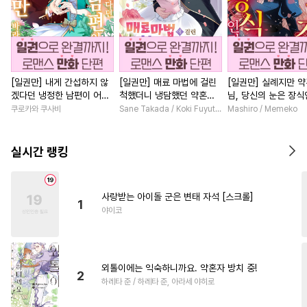
[일권만] 내게 간섭하지 않
[일권만] 매료 마법에 걸린
[일권만] 실례지만 
겠다던 냉정한 남편이 어째
척했더니 냉담했던 약혼자
님, 당신의 눈은 장
선지 저만 바라봅니다 [단행
가 맹목적인 사랑꾼이 되었
요? [단행본]
쿠로카와 쿠사비
Sane Takada / Koki Fuyutsuki
Mashiro / Memeko
본]
습니다 [단행본]
실시간 랭킹
사랑받는 아이돌 군은 변태 자석 [스크롤]
1
야이코
외톨이에는 익숙하니까요. 약혼자 방치 중!
2
하레타 준 / 하레타 준, 아라세 야히로