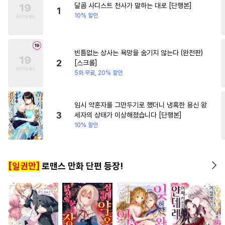
달콤 사디스트 천사가 말하는 대로 [단행본]
#
잔망수
#
판타지
#
수인수
#
계약관계
#
사제관계
1
10% 할인
#
동물
#
촉수
#
선후배
#
순진수
#
친구>연인
빈틈없는 상사는 욕망을 숨기지 않는다 (완전판)
#
츤데레공
#
가이드버스
2
[스크롤]
#
민감수
#
계략수
5화 무료, 20% 할인
#
기억상실
#
사랑꾼공
#
후회공
#
능욕
#
평범수
임시 약혼자를 그만두기로 했더니 냉혹한 용신 왕
3
세자의 상태가 이상해졌습니다 [단행본]
#
벤츠공
#
평범공
#
미인공
10% 할인
#
소설원작
#
키작공
#
음험공
#
주종관계
[일권만]
로맨스 만화 단편 등장!
#
피폐물
#
재벌공
#
SM
#
변태수
#
수인
#
삼각관계
#
트라우마
#
강공
#
광공
#
후방주의
#
소심수