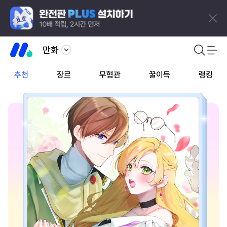
만화
추천
장르
무협관
꿀이득
랭킹