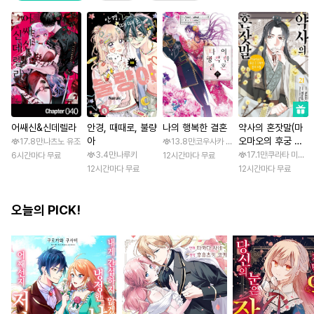
어쌔신&신데렐라
안경, 때때로, 불량
나의 행복한 결혼
약사의 혼잣말(마
아
오마오의 후궁 수
17.8만
나츠노 유조
13.8만
코우사카 리토 / 아기토기 아쿠미
수께끼 풀이수첩)
3.4만
나루키
17.1만
쿠라타 미노지 
6시간마다 무료
12시간마다 무료
12시간마다 무료
12시간마다 무료
오늘의 PICK!