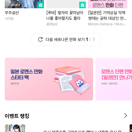
#
학원/캠퍼스
#
무심공
#
고수위
#
친구
#
재벌남
무주공산
[루비] 옆자리 꽃미남이
[일권만] 기억상실 악역
#
광공
#
조폭공
#
평범수
#
차원이동물
#
학원/캠퍼스
나를 좋아할지도 몰라
영애는 공략 대상인 얀데
사마달
#
민감수
#
연하수
#
현대물
#
능글남
#
짝사랑
레 의붓 오라버니에게서
료(Ryo)
Minoru Katsura / Mizune
도망칠 수가 없다 [단행
#
계략수
#
오메가버스
#
연애/결혼
#
영상화
본]
다음 새로나온 만화 보기
1
3
#
임신수
#
판타지
#
다각관계
#
집착남
#
친구>연인
#
쓰레기수
#
드라마
#
직진남
#
현대
#
동물
#
아방수
#
능글공
#
평범녀
#
재회물
#
친구
#
능욕공
#
인싸공
#
명랑수
#
역사/시대물
#
까칠남
#
다정공
#
미남공
#
집착공
#
애증관계
#
평범녀
#
페티쉬
#
강공
#
감자수
#
연예계
#
영혼바뀜
#
헤테로공
#
사제관계
#
개그/코믹
#
성장물
#
연상연하
#
직진공
#
철벽남
#
첫사랑
#
회귀
이벤트 랭킹
#
기억상실
#
상처수
#
후회남
#
섹스파트너
#
선후배
#
미남수
#
달달물
#
현대물
#
계략남
#
소년