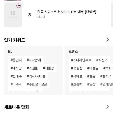
달콤 사디스트 천사가 말하는 대로 [단행본]
3
나나이
인기 키워드
BL
로맨스
#
동인지
#
다각관계
#
기다리면무료
#
직진녀
#
계략공
#
리맨물
#
대물공
#
첫경험
#
다정남
#
후회
#
변태수
#
역사/시대물
#
육아물
#
절륜
#
철벽녀
#
고수위
#
수한정다정공
#
초능력
#
일상
#
연애/
#
인외존재
#
무심수
#
친구>연인
#
계약관계
#
연예계
#
원나잇
#
소설원작
#
복수
#
부부
새로나온 만화
#
존댓말공
#
트라우마
#
배틀연애
#
동양풍