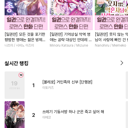
[일권만] 모든 것을 포기한
[일권만] 기억상실 악역 영
[일권만] 웃지 않는 
평범한 영애는 젊은 빙제의
애는 공략 대상인 얀데레 의
님이 사랑에 빠진 건
총애를 받는다 [단행본]
붓 오라버니에게서 도망칠
저인 것 같습니다 [단
나츠미 / 시바노 이즈미
Minoru Katsura / Mizune
Nanohiru / Memeko
수가 없다 [단행본]
실시간 랭킹
[볼레로] 거인족의 신부 [단행본]
1
이토카즈
쓰레기 기둥서방 하나 군은 죽고 싶어 해
2
아메코