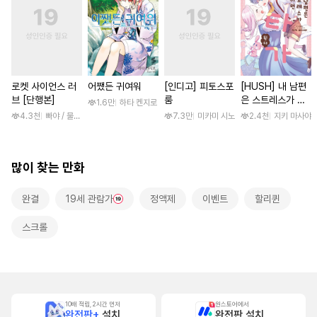
로켓 사이언스 러
어쨌든 귀여워
[인디고] 피토스포
[HUSH] 내 남편
브 [단행본]
룸
은 스트레스가 쌓
1.6만
하타 켄지로
이면 쇼타가 된다
4.3천
빠야 / 물컹, 제노리노
7.3만
미카미 시노
2.4천
지키 마사야
많이 찾는 만화
완결
19세 관람가
정액제
이벤트
할리퀸
스크롤
10배 적립, 2시간 먼저
원스토어에서
완전판+
설치
완전판 설치