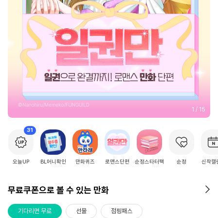
2
/
15
31
오늘UP
BL머니확인
만화퀴즈
로맨스단편
순정스타터팩
순정
신작캘
무료쿠폰으로 볼 수 있는 만화
기다리면 무료
선물
점핑패스