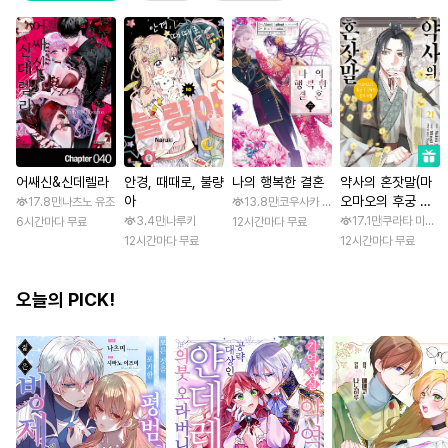
어쌔신&신데렐라
안경, 때때로, 불량
나의 행복한 결혼
약사의 혼잣말(마
아
오마오의 후궁 수
17.8만
나츠노 유조
13.8만
코우사카 리토 / 아기토기 아쿠미
수께끼 풀이수첩)
3.4만
나루키
17.1만
쿠라타 미노지 
6시간마다 무료
12시간마다 무료
12시간마다 무료
12시간마다 무료
오늘의 PICK!