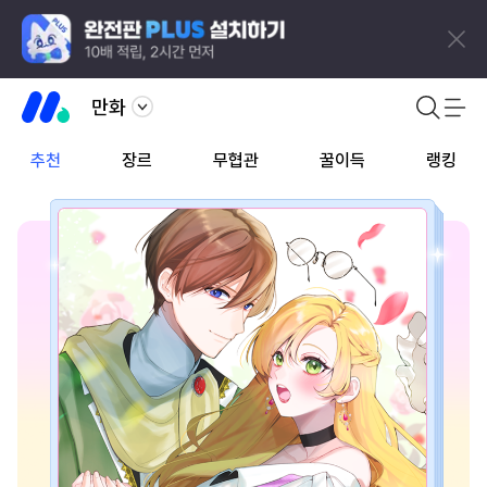
만화
추천
장르
무협관
꿀이득
랭킹