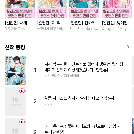
#
후회공
#
동정공
#
첫경험
#
떡대공
#
성인용품
[일권만] 내게 간
[일권만] 제 약혼
[일권만] 전하께서
[일권만] 잊혀진
#
이세계물
#
수인
#
키작공
섭하지 않겠다던
은 취소되었습니다
는 오늘도 운명의
왕녀지만 정략결혼
쿠로카와 쿠사비
하루나기 리구 / 미즈메
Shin Fukuda / Yoko Kurosu
Odayaka / Maya Ko
#
장발
#
군림수
#
시리어스
냉정한 남편이 어
[단행본]
상대를 찾으신 모
한 남편에게 익애
째선지 저만 바라
양이네요 (웃음)
받고 있습니다 [단
#
소설원작
#
동정수
봅니다 [단행본]
[단행본]
행본]
신작 랭킹
#
변태공
#
집착수
#
예민수
#
소심수
#
얼빠수
#
변태
임시 약혼자를 그만두기로 했더니 냉혹한 용신 왕
1
세자의 상태가 이상해졌습니다 [단행본]
#
귀염수
#
능력수
#
절륜공
나기 토미오 / 고마 아카리
#
까칠수
#
유혹수
#
연상공
#
부부
#
자낮수
#
굴림수
달콤 사디스트 천사가 말하는 대로 [단행본]
#
육아물
#
주종관계
2
나나이
#
침착수
#
3P
#
능력공
#
초능력
#
도망수
#
회귀물
[체리콕] 구멍 뚫린 비디오방 -컨트보이 삽입 가
#
후회수
#
오해/착각
3
능- [단행본]