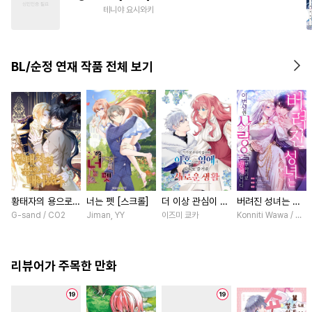
#
단정수
#
강수
#
헌신수
테니야 요시와키
#
촉수
#
떡대수
#
계약관계
#
능글수
#
짝사랑
#
SM
BL/순정 연재 작품 전체 보기
#
까칠공
황태자의 용으로
너는 펫 [스크롤]
더 이상 관심이 없
버려진 성녀는 이
태어났다 [스크롤]
다며 이혼당한 영
번 생엔 사랑을 거
G-sand / CO2
Jiman, YY
이즈미 쿄카
Konniti Wawa / Mar
애의 의외로 즐거
부하기로 맹세합니
운 새로운 생활
다 [스크롤]
[스크롤]
리뷰어가 주목한 만화