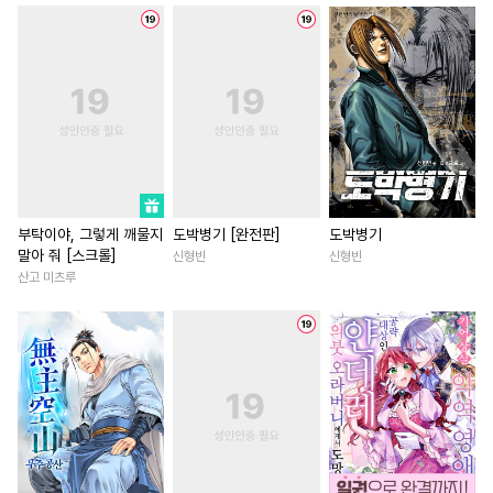
#
벤츠공
#
OO버스
#
원나잇
#
할리퀸
#
힐링
#
수인수
#
삼각관계
#
짝사랑
#
연하남
#
개아가공
#
재벌공
#
혐관
#
오피스물
#
절륜남
#
다정수
#
츤데레수
#
상처녀
#
로맨스
#
초딩공
#
유혹
#
조교
#
백합/GL
#
복수물
#
후방주의
#
재회물
#
사제관계
#
연상연하
#
가이드버스
#
모럴리스
#
직진남
#
선후배
부탁이야, 그렇게 깨물지
도박병기 [완전판]
도박병기
말아 줘 [스크롤]
신형빈
신형빈
#
친구
#
안경수
#
순정공
#
친구>연인
#
성장물
산고 미츠루
#
질투
#
힐링물
#
연상수
#
우정
#
삼각관계
#
평범공
#
잔망수
#
음험공
#
죽음/살인
#
판타지/SF
#
상처공
#
동양풍
#
냉혈공
#
명문세가
#
로맨스
#
미인수
#
또라이공
#
나이차커플
#
서양풍
#
미인공
#
돔섭버스
#
인외존재
#
이세계물
#
옴니버스
#
연하공
#
다정남
#
일상
#
게임