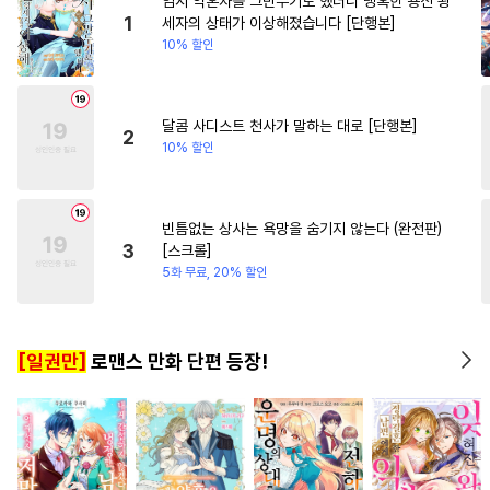
임시 약혼자를 그만두기로 했더니 냉혹한 용신 왕
#
욕망수
#
대형견공
#
학원/캠퍼스
#
동거
1
세자의 상태가 이상해졌습니다 [단행본]
10% 할인
#
첫사랑
#
츤데레공
#
환생물
#
첫사랑
#
무심
#
다공일수
#
드라마
#
능력녀
#
능욕
#
애증관계
#
적극수
달콤 사디스트 천사가 말하는 대로 [단행본]
2
10% 할인
#
웹툰단행본
#
능욕
#
난폭공
#
철벽수
#
피폐물
#
하드코어
#
능욕수
빈틈없는 상사는 욕망을 숨기지 않는다 (완전판)
3
[스크롤]
#
감금/강제
#
동거
#
헌신공
5화 무료, 20% 할인
#
순진수
#
사랑꾼공
#
문란수
#
BDSM
[일권만]
로맨스 만화 단편 등장!
#
개그/코믹
#
배틀연애
#
일상
#
순정수
#
섹스파트너
#
만화단편
#
서양풍
#
짝사랑공