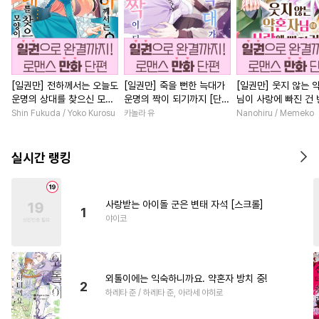
[일권만] 전하께서는 오늘도
[일권만] 죽을 뻔한 늑대가
[일권만] 웃지 않는 
운명의 상대를 찾으신 모양
운명의 짝이 되기까지 [단행
님이 사랑에 빠진 건
이네요 (웃음) [단행본]
본]
저인 것 같습니다 [단
Shin Fukuda / Yoko Kurosu
카놀라 유
Nanohiru / Memeko
실시간 랭킹
사랑받는 아이돌 군은 변태 자석 [스크롤]
1
야이코
외톨이에는 익숙하니까요. 약혼자 방치 중!
2
하레타 준 / 하레타 준, 아라세 야히로