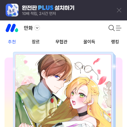
만화
추천
장르
무협관
꿀이득
랭킹