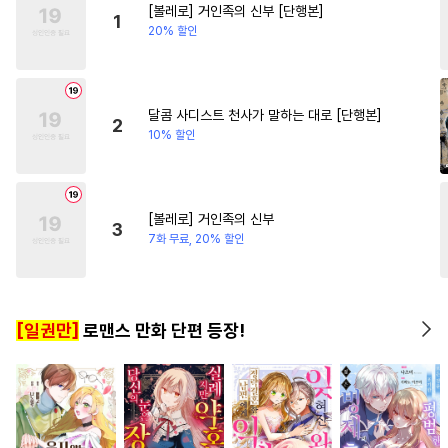
[볼레로] 거인족의 신부 [단행본]
#
직진공
#
감자수
#
후회공
#
소설원작
#
친구
1
20% 할인
#
순정수
#
쓰레기수
#
인외존재
#
섹스파트너
#
섹스파트너
#
모럴리스
#
배틀연애
#
동정공
달콤 사디스트 천사가 말하는 대로 [단행본]
2
10% 할인
#
현대물
#
유혹수
#
츤데레수
#
명랑수
#
회귀물
#
개아가공
[볼레로] 거인족의 신부
3
#
연하공
#
애증관계
7화 무료, 20% 할인
#
짝사랑공
#
동물
#
동양풍
#
BDSM
#
변태
[일권만]
로맨스 만화 단편 등장!
#
개그/코믹
#
존댓말공
#
벤츠공
#
변태수
#
주종관계
#
시리어스
#
다정공
#
복수