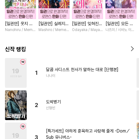
#
친구>연인
#
돔섭버스
#
학원/캠퍼스
#
리맨물
[일권만] 웃지 않
[일권만] 실례지만
[일권만] 잊혀진
[일권만] 모든 것
#
연상수
#
상처수
#
드라마
는 약혼자님이 사
약혼자님, 당신의
왕녀지만 정략결혼
을 포기한 평범한
Nanohiru / Memeko
Mashiro / Memeko
Odayaka / Maya Koike
나츠미 / 시바노 이즈미
#
다정수
#
연하수
랑에 빠진 건 변장
눈은 장식인가요?
한 남편에게 익애
영애는 젊은 빙제
한 저인 것 같습니
[단행본]
받고 있습니다 [단
의 총애를 받는다
#
또라이공
#
능욕
#
얼빠수
다 [단행본]
행본]
[단행본]
신작 랭킹
#
다각관계
#
변태공
#
후회수
#
힐링물
#
초능력
달콤 사디스트 천사가 말하는 대로 [단행본]
1
#
질투
#
헤테로공
#
잔망수
나나이
#
단정수
#
육아물
#
연상공
#
다공일수
#
동정수
도박병기
#
민감수
#
조교
#
귀염수
2
신형빈
#
집착공
#
서양풍
#
순정공
#
3P
#
미인공
#
안경수
[특가세트] 야하게 훈육하고 사랑해 줄게 -Dom／
#
문란수
#
강수
#
피폐물
3
Sub 유니버스-