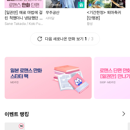
#
소심수
#
계략수
#
원나잇
#
능력녀
#
현대
[일권만] 매료 마법에 걸
무주공산
<기간한정> 퇴마축귀
#
만화단편
#
첫사랑
#
게임
#
오피스물
#
짝사
린 척했더니 냉담했던 약
[단행본]
사마달
#
페티쉬
#
무심수
#
일상
#
계략남
#
친구
#
다각관
혼자가 맹목적인 사랑꾼
Sane Takada / Koki Fuyutsuki
황성
이 되었습니다 [단행본]
#
떡대수
#
능력수
#
평범녀
#
연애/결혼
다음 새로나온 만화 보기
1
3
#
소설원작
#
키작공
#
고수위
#
영혼바뀜
#
사랑꾼공
#
임신수
#
혐관
#
재회물
#
성장물
#
광공
#
트라우마
#
침착수
#
명문세가
#
절륜남
#
초딩공
#
능글수
#
고수위
#
첫사랑
#
후회녀
#
첫경험
#
적극수
#
유혹
#
친구>연인
#
성장물
#
수인수
#
연상연하
#
회귀물
#
로맨스
#
첫사
#
선후배
#
도망수
#
일상
#
집착남
#
무심남
#
웹툰단행본
#
재벌공
#
드라마
#
직진남
#
짝사
이벤트 랭킹
#
유사근친
#
판타지
#
수인
#
능욕
#
첫경험
#
다정남
#
미인수
#
군림수
#
평범공
#
상처녀
#
동거
#
육아물