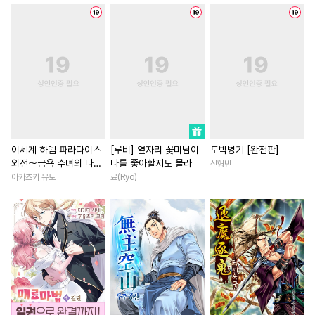
#
능글공
#
연예계
#
계략공
#
연애/결혼
#
일상
#
복수
#
능욕공
#
OO버스
#
현대물
#
힐링물
#
연예
#
직진수
#
감금/강제
#
죽음/살인
#
친구>연인
#
난폭공
#
역사/시대물
#
평범녀
#
판타지/SF
#
동거
#
재회물
#
강공
#
후회남
#
학원/캠퍼스
#
수한정다정공
#
가이드버스
#
초능력
#
연하남
#
촉수
#
헌신수
#
순진수
#
사제관계
#
선후배
#
부
이세계 하렘 파라다이스
[루비] 옆자리 꽃미남이
도박병기 [완전판]
외전～금욕 수녀의 나라
나를 좋아할지도 몰라
신형빈
#
미남수
#
평범수
#
철벽수
#
백합/GL
#
절륜
～ [단행본]
아카츠키 뮤토
료(Ryo)
#
기억상실
#
아방수
#
애증관계
#
까칠남
#
절륜공
#
오메가버스
#
환생물
#
삼각관계
#
굴림수
#
냉혈공
#
철벽남
#
배틀연애
#
후방주의
#
인외존재
#
이세계물
#
서양풍
#
음험공
#
장발
#
츤데레공
#
학원/캠퍼스
#
연상연하
#
자낮수
#
짝사랑
#
상처공
#
역사/시대물
#
영상화