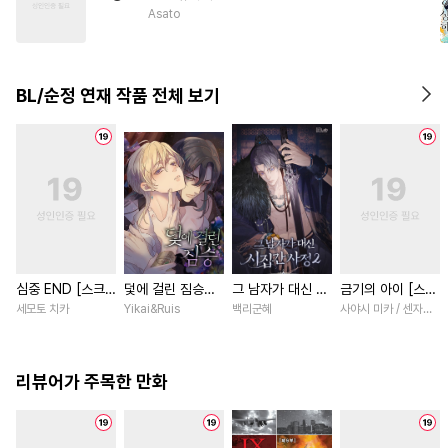
#
SF
#
능력공
#
계약관계
Asato
#
까칠수
#
미남공
#
떡대공
#
욕망수
#
능욕수
#
조폭공
BL/순정 연재 작품 전체 보기
#
친구
#
까칠공
심중 END [스크
덫에 걸린 짐승
그 남자가 대신 시
금기의 아이 [스크
롤]
[스크롤]
집간 사정 [스크
롤]
세모토 치카
Yikai&Ruis
백리군혜
사야시 미카 / 센자키 
롤]
리뷰어가 주목한 만화