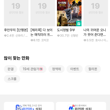
후안무치 [단행본]
[체리콕] 다 보이
도시정벌 9부
나의 귀여운 오니
는 매직미러 트럭
가 웃어 준다면
2.4천
신유리 / 진양(陳羊)
30.7만
신형빈
[단행본]
[스크롤]
8.1천
코치코
3.5천
호시나 이스
많이 찾는 만화
완결
19세 관람가
정액제
이벤트
할리퀸
스크롤
10배 적립, 2시간 먼저
원스토어에서
완전판+
설치
완전판 설치