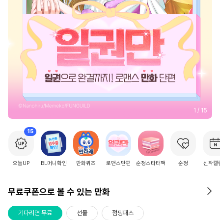
2
/
15
15
오늘UP
BL머니확인
만화퀴즈
로맨스단편
순정스타터팩
순정
신작캘
무료쿠폰으로 볼 수 있는 만화
기다리면 무료
선물
점핑패스