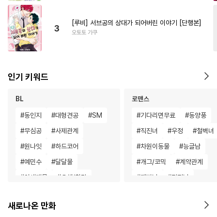
[루비] 서브공의 상대가 되어버린 이야기 [단행본]
3
오토토 가쿠
인기 키워드
BL
로맨스
#
동인지
#
대형견공
#
SM
#
기다리면무료
#
동양풍
#
무심공
#
사제관계
#
직진녀
#
우정
#
철벽녀
#
원나잇
#
하드코어
#
차원이동물
#
능글남
#
예민수
#
달달물
#
개그/코믹
#
계약관계
#
이세계물
#
오해/착각
#
재벌남
#
직진남
#
삼각관계
#
연애/결혼
#
나이차커플
#
로맨스
새로나온 만화
#
부부
#
성인용품
#
대물공
#
다정남
#
소년
#
복수물