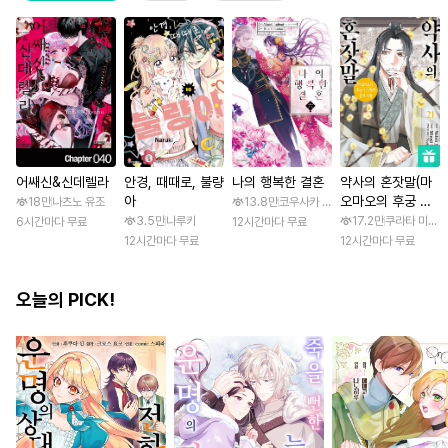
어쌔신&신데렐라
안경, 때때로, 불량
나의 행복한 결혼
약사의 혼잣말(마
아
오마오의 후궁 수
18만
나츠노 유조
13.8만
코우사카 리토 / 아기토기 아쿠미
수께끼 풀이수첩)
3.5만
나루키
17.2만
쿠라타 미노지 
6시간마다 무료
12시간마다 무료
12시간마다 무료
12시간마다 무료
오늘의 PICK!