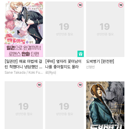
#
순정수
#
피폐물
#
안경수
#
연하남
#
다각관계
#
재회물
#
무심수
#
평범녀
#
복수물
#
감금/강제
#
미인공
#
백합/GL
#
상처녀
#
능욕수
#
연애/결혼
#
연예계
#
짝사랑
#
원나잇
#
다정수
#
연애/결혼
#
이세계물
#
또라이공
#
애증관계
#
다정남
#
평범녀
#
드라
#
이세계물
#
난폭공
#
촉수
#
나이차커플
#
역사/시대물
[일권만] 매료 마법에 걸
[루비] 옆자리 꽃미남이
도박병기 [완전판]
린 척했더니 냉담했던 약
나를 좋아할지도 몰라
신형빈
#
미남공
#
힐링물
#
동거
#
학원/캠퍼스
혼자가 맹목적인 사랑꾼
Sane Takada / Koki Fuyutsuki
료(Ryo)
#
기억상실
#
SF
#
소심수
#
친구>연인
#
능욕
이 되었습니다 [단행본]
#
츤데레수
#
개그/코믹
#
계약관계
#
성장물
#
웹툰단행본
#
짝사랑공
#
죽음/살인
#
게임
#
개아가공
#
인외존재
#
소설원작
#
철벽녀
#
예민수
#
BDSM
#
귀염수
#
애증관계
#
연애/결혼
#
질투
#
동양풍
#
재벌공
#
직진남
#
인외존재