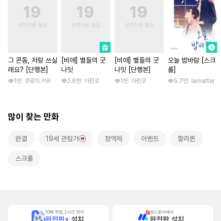
그 콘돔, 저랑 쓰실
[비애] 별들의 굿
[비애] 별들의 굿
오늘 밤바람 [스크
래요? [단행본]
나잇
나잇 [단행본]
롤]
1천
쿠로이 카유
2.6천
아린코
1천
아린코
5.7만
lamatter
많이 찾는 만화
완결
19세 관람가
정액제
이벤트
할리퀸
스크롤
10배 적립, 2시간 먼저
원스토어에서
완전판+
설치
완전판 설치