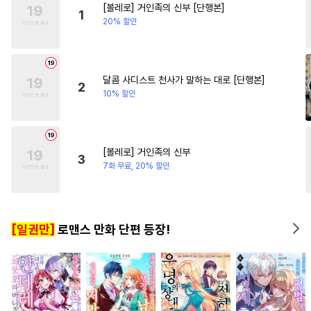
[볼레로] 거인족의 신부 [단행본]
#
동물
#
수한정다정공
#
명문세가
#
첫경험
1
20% 할인
#
역사/시대물
#
군림수
#
친구>연인
#
사제관계
#
떡대공
#
대형견공
#
선후배
#
무심남
#
명랑수
#
평범수
#
연하공
달콤 사디스트 천사가 말하는 대로 [단행본]
2
10% 할인
#
첫경험
#
계약관계
#
모럴리스
#
연예계
#
고수위
#
수인수
#
동정공
[볼레로] 거인족의 신부
3
#
헌신수
#
현대물
#
까칠수
7화 무료, 20% 할인
#
능글수
#
연상수
#
얼빠수
#
후회공
#
친구
#
유사근친
[일권만]
로맨스 만화 단편 등장!
#
조교
#
잔망수
#
집착공
#
능욕공
#
첫사랑
#
일상
#
변태수
#
조폭공
#
짝사랑
#
유혹수
#
존댓말공