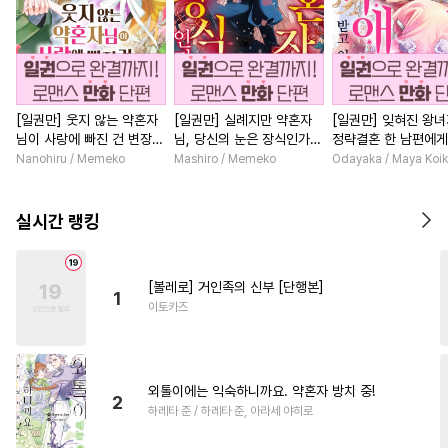
[일권만] 웃지 않는 약혼자
[일권만] 실례지만 약혼자
[일권만] 잊혀진 왕
님이 사랑에 빠진 건 변장한
님, 당신의 눈은 장식인가
정략결혼 한 남편에게
저인 것 같습니다 [단행본]
요? [단행본]
받고 있습니다 [단행
Nanohiru / Memeko
Mashiro / Memeko
Odayaka / Maya Koi
실시간 랭킹
[볼레로] 거인족의 신부 [단행본]
1
이토카즈
외톨이에는 익숙하니까요. 약혼자 방치 중!
2
하레타 준 / 하레타 준, 아라세 야히로