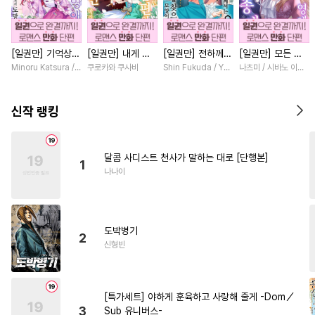
#
회귀물
#
연상연하
#
능욕
#
학원/캠퍼스
#
무심공
[일권만] 기억상실
[일권만] 내게 간
[일권만] 전하께서
[일권만] 모든 것
#
미남수
#
쓰레기수
악역 영애는 공략
섭하지 않겠다던
는 오늘도 운명의
을 포기한 평범한
Minoru Katsura / Mizune
쿠로카와 쿠사비
Shin Fukuda / Yoko Kurosu
나츠미 / 시바노 이즈미
#
평범공
#
미인수
대상인 얀데레 의
냉정한 남편이 어
상대를 찾으신 모
영애는 젊은 빙제
붓 오라버니에게서
째선지 저만 바라
양이네요 (웃음)
의 총애를 받는다
#
사랑꾼공
#
침착수
도망칠 수가 없다
봅니다 [단행본]
[단행본]
[단행본]
신작 랭킹
[단행본]
#
굴림수
#
계략공
#
가이드버스
#
3P
#
단정수
달콤 사디스트 천사가 말하는 대로 [단행본]
1
#
다각관계
#
광공
나나이
#
삼각관계
#
혐관
#
순정공
#
오해/착각
#
서양풍
도박병기
#
연하수
#
장발
#
성인용품
2
신형빈
#
초딩공
#
달달물
#
동거
#
소설원작
#
선후배
[특가세트] 야하게 훈육하고 사랑해 줄게 -Dom／
#
친구>연인
#
적극수
3
Sub 유니버스-