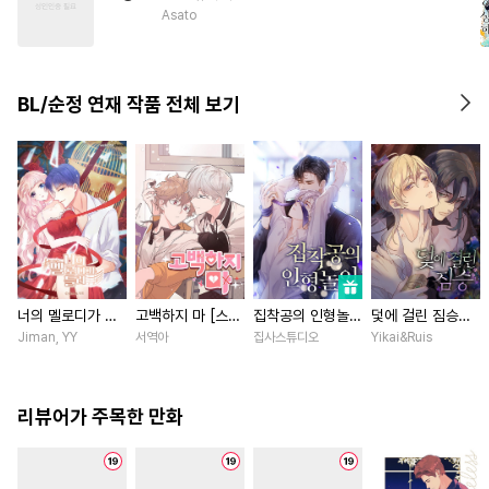
#
감자수
#
후회수
#
자낮수
Asato
#
음험공
#
다정공
#
변태
#
강수
#
페티쉬
#
헤테로공
BL/순정 연재 작품 전체 보기
#
강공
#
드라마
너의 멜로디가 들
고백하지 마 [스크
집착공의 인형놀이
덫에 걸린 짐승
려 [스크롤]
롤]
[스크롤]
[스크롤]
Jiman, YY
서역아
집사스튜디오
Yikai&Ruis
리뷰어가 주목한 만화