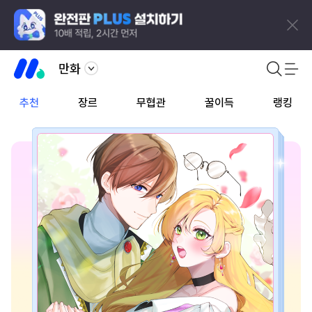
만화
추천
장르
무협관
꿀이득
랭킹