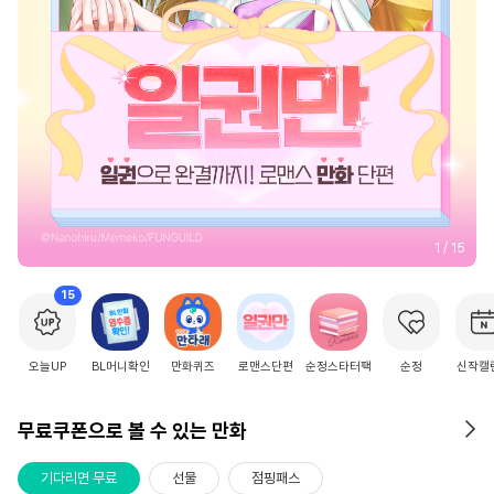
2
/
15
15
오늘UP
BL머니확인
만화퀴즈
로맨스단편
순정스타터팩
순정
신작캘
무료쿠폰으로 볼 수 있는 만화
기다리면 무료
선물
점핑패스