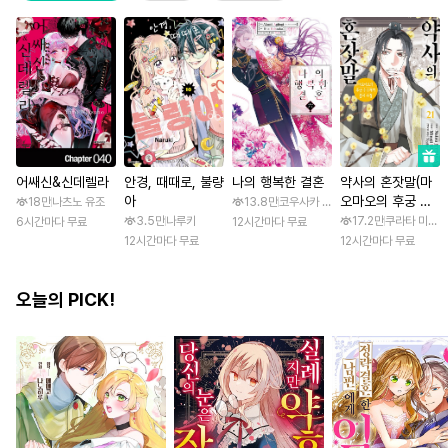
어쌔신&신데렐라
안경, 때때로, 불량
나의 행복한 결혼
약사의 혼잣말(마
아
오마오의 후궁 수
18만
나츠노 유조
13.8만
코우사카 리토 / 아기토기 아쿠미
수께끼 풀이수첩)
3.5만
나루키
17.2만
쿠라타 미노지 
6시간마다 무료
12시간마다 무료
12시간마다 무료
12시간마다 무료
오늘의 PICK!