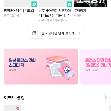
#
순진수
#
벤츠공
#
계략수
#
후회녀
#
절륜
#
직진녀
멍청바이러스 [스크롤]
너무 좋아했던 약혼자에
도박병기
#
떡대수
#
판타지
#
수인
#
판타지/SF
#
복수
게 매료마법 때문에 약혼
갱꿀 / 오아시수
신형빈
#
욕망수
#
냉혈공
#
현대물
#
첫사랑
파기당했습니다
사쿠라이 료 / 사쿠라이 료, 시이나 사에라
#
시리어스
#
육아물
#
섹스파트너
#
짝사랑
다음 새로나온 만화 보기
1
3
#
배틀연애
#
하드코어
#
고수위
#
초능력
#
트라우마
#
복수
#
리맨물
#
배틀연애
#
재회물
#
소
#
OO버스
#
직진수
#
일상
#
로맨스
#
원나잇
#
섹스파트너
#
까칠공
#
영상화
#
서양풍
#
계략
#
연상공
#
상처공
#
친구
#
성장물
#
우정
#
오메가버스
#
민감수
#
동양풍
#
후회남
#
집착
#
변태공
#
능력수
#
육아물
#
환생물
#
부부
#
사제관계
#
절륜공
#
학원/캠퍼스
#
회귀물
이벤트 랭킹
#
임신수
#
대물공
#
능글공
#
절륜남
#
힐링물
#
현대
#
돔섭버스
#
동정수
#
SM
#
삼각관계
#
첫사랑
#
친