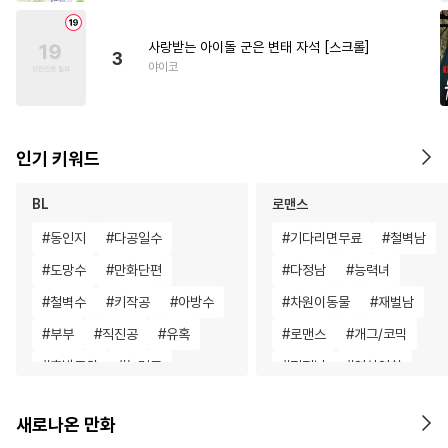
사랑받는 아이돌 군은 변태 자석 [스크롤]
3
야이코
인기 키워드
BL
로맨스
#
동인지
#
다공일수
#
기다리면무료
#
철벽남
#
도망수
#
만화단편
#
다정남
#
능력녀
#
철벽수
#
키작공
#
아방수
#
차원이동물
#
재벌남
#
부부
#
직진공
#
유혹
#
로맨스
#
개그/코믹
#
후방주의
#
능력공
#
직진남
#
연상연하
#
초능력
#
문란수
#
상처수
#
까칠남
#
일상
#
오피스
새로나온 만화
#
츤데레공
#
주종관계
#
영혼바뀜
#
능글남