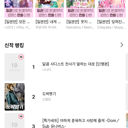
#
원나잇
#
집착공
#
인외존재
#
무심공
[일권만] 모든 것
[일권만] 내게 간
[일권만] 웃지 않
[일권만] 잊혀진
#
능욕수
#
순정수
#
동정공
을 포기한 평범한
섭하지 않겠다던
는 약혼자님이 사
왕녀지만 정략결혼
나츠미 / 시바노 이즈미
쿠로카와 쿠사비
Nanohiru / Memeko
Odayaka / Maya Ko
#
다공일수
#
명랑수
영애는 젊은 빙제
냉정한 남편이 어
랑에 빠진 건 변장
한 남편에게 익애
의 총애를 받는다
째선지 저만 바라
한 저인 것 같습니
받고 있습니다 [단
#
욕망수
#
달달물
#
얼빠수
[단행본]
봅니다 [단행본]
다 [단행본]
행본]
신작 랭킹
#
개아가공
#
첫사랑
#
연상수
#
문란수
#
난폭공
달콤 사디스트 천사가 말하는 대로 [단행본]
1
#
후회공
#
군림수
나나이
#
하드코어
#
초딩공
#
츤데레공
#
회귀물
도박병기
#
피폐물
#
직진공
#
까칠공
2
신형빈
#
변태
#
대형견공
#
혐관
#
능욕공
#
귀염수
[특가세트] 야하게 훈육하고 사랑해 줄게 -Dom／
#
사랑꾼공
#
안경수
3
Sub 유니버스-