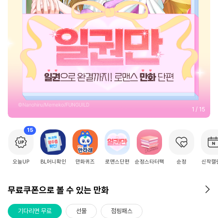
2
/
15
15
오늘UP
BL머니확인
만화퀴즈
로맨스단편
순정스타터팩
순정
신작캘
무료쿠폰으로 볼 수 있는 만화
기다리면 무료
선물
점핑패스