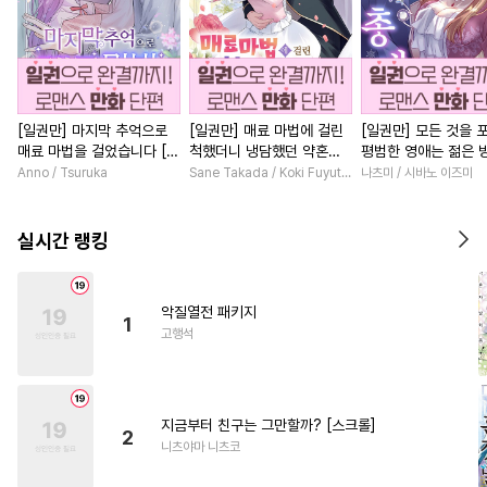
[일권만] 마지막 추억으로
[일권만] 매료 마법에 걸린
[일권만] 모든 것을 
매료 마법을 걸었습니다 [단
척했더니 냉담했던 약혼자
평범한 영애는 젊은 
행본]
가 맹목적인 사랑꾼이 되었
총애를 받는다 [단행
Anno / Tsuruka
Sane Takada / Koki Fuyutsuki
나츠미 / 시바노 이즈미
습니다 [단행본]
실시간 랭킹
악질열전 패키지
1
고행석
지금부터 친구는 그만할까? [스크롤]
2
니츠야마 니츠코