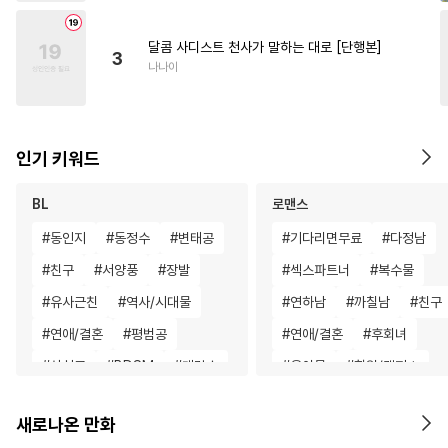
달콤 사디스트 천사가 말하는 대로 [단행본]
3
나나이
인기 키워드
BL
로맨스
#
동인지
#
동정수
#
변태공
#
기다리면무료
#
다정남
#
친구
#
서양풍
#
장발
#
섹스파트너
#
복수물
#
유사근친
#
역사/시대물
#
연하남
#
까칠남
#
친구
#
연애/결혼
#
평범공
#
연애/결혼
#
후회녀
#
상처공
#
BDSM
#
계략수
#
육아물
#
학원/캠퍼스
#
능력공
#
존댓말공
#
역사/시대물
#
학원/캠퍼스
새로나온 만화
#
절륜공
#
개그/코믹
#
직진남
#
재벌남