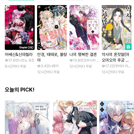
어쌔신&신데렐라
안경, 때때로, 불량
나의 행복한 결혼
약사의 혼잣말(마
아
오마오의 후궁 수
17.9만
나츠노 유조
13.8만
코우사카 리토 / 아기토기 아쿠미
수께끼 풀이수첩)
3.4만
나루키
17.2만
쿠라타 미노지 
6시간마다 무료
12시간마다 무료
12시간마다 무료
12시간마다 무료
오늘의 PICK!