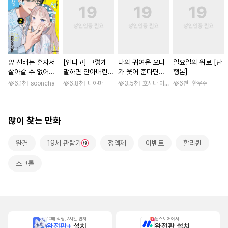
양 선배는 혼자서
[인디고] 그렇게
나의 귀여운 오니
일요일의 위로 [단
살아갈 수 없어
말하면 안아버린다
가 웃어 준다면
행본]
[단행본]
[단행본]
[스크롤]
6.1천
sooncha
6.8천
니야마
3.5천
호시나 이스즈
6천
한우주
많이 찾는 만화
완결
19세 관람가
정액제
이벤트
할리퀸
스크롤
10배 적립, 2시간 먼저
원스토어에서
완전판+
설치
완전판 설치