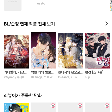
#
대물공
#
계략공
#
순정공
Asato
#
학원/캠퍼스
#
선후배
#
예민수
#
초능력
#
도망수
BL/순정 연재 작품 전체 보기
#
리맨물
#
침착수
#
잔망수
#
변태수
#
강공
기다릴게, 세상의
억만 개의 별보다
황태자의 용으로
편견 [스크롤]
끝에서 [스크롤]
너 [스크롤]
태어났다 [스크롤]
iCiyuan / 큐비씨앤엠
Bazinga, YUEWEN / Yefeiye
G-sand / CO2
suji
리뷰어가 주목한 만화