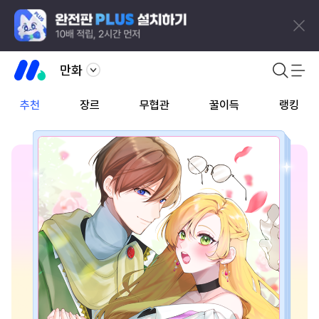
만화
추천
장르
무협관
꿀이득
랭킹