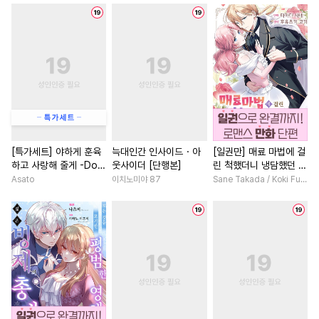
#
만화단편
#
현대물
#
명문세가
#
철벽남
#
소심수
#
상처수
#
떡대공
#
현대물
#
일상
#
조폭공
#
연하수
#
연상공
#
판타지/SF
#
다정남
#
민감수
#
동거
#
철벽수
#
서양풍
#
첫사랑
#
집착
#
능력수
#
OO버스
#
능력녀
#
능욕
#
로맨스
#
능글수
#
평범수
#
친구
#
삼각관계
#
직진
#
소설원작
#
재벌공
#
SF
#
원나잇
#
첫사랑
#
능글
[특가세트] 야하게 훈육
늑대인간 인사이드・아
[일권만] 매료 마법에 걸
하고 사랑해 줄게 -Dom
웃사이더 [단행본]
린 척했더니 냉담했던 약
#
쓰레기수
#
임신수
#
회귀물
#
절륜
#
인외존
／Sub 유니버스-
혼자가 맹목적인 사랑꾼
Asato
이치노미야 87
Sane Takada / Koki Fuyutsuki
#
미인공
#
드라마
#
동양풍
#
나이차커플
이 되었습니다 [단행본]
#
섹스파트너
#
모럴리스
#
철벽녀
#
사제관계
#
다정수
#
첫경험
#
무심수
#
영혼바뀜
#
평범녀
#
미남수
#
가이드버스
#
후회남
#
다각관계
#
능글공
#
판타지
#
평범녀
#
백합/GL
#
오해/착각
#
육아물
#
계약관계
#
드라마