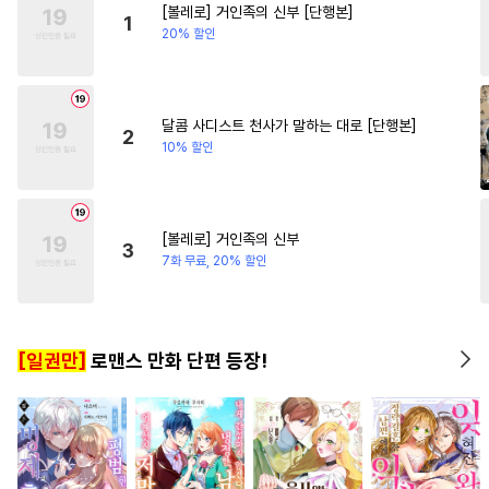
[볼레로] 거인족의 신부 [단행본]
#
단정수
#
계약관계
#
친구>연인
#
소설원작
1
20% 할인
#
굴림수
#
수인수
#
동양풍
#
짝사랑
#
짝사랑
#
재회
#
순진수
#
애증관계
#
배틀연애
#
자낮수
#
츤데레수
달콤 사디스트 천사가 말하는 대로 [단행본]
2
10% 할인
#
후회수
#
이세계물
#
사제관계
#
강수
#
배틀연애
#
다각관계
[볼레로] 거인족의 신부
3
#
친구>연인
#
까칠수
7화 무료, 20% 할인
#
벤츠공
#
키작공
#
주종관계
#
페티쉬
[일권만]
로맨스 만화 단편 등장!
#
돔섭버스
#
트라우마
#
짝사랑
#
헤테로공
#
수한정다정공
#
감금/강제
#
헌신수
#
광공
#
능욕