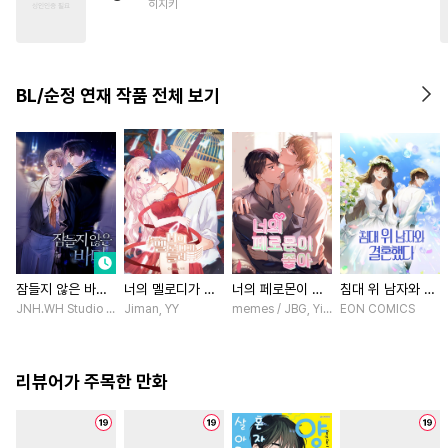
히지키
#
난폭공
#
배틀연애
#
헤테로공
#
유혹수
#
문란수
#
성인용품
BL/순정 연재 작품 전체 보기
#
인외존재
#
무뚝뚝공
#
드라마
#
키작공
잠들지 않은 바다
너의 멜로디가 들
너의 페로몬이 좋
침대 위 남자와 결
[스크롤]
려 [스크롤]
아 [스크롤]
혼했다 [스크롤]
JNH.WH Studio / Lasso
Jiman, YY
memes / JBG, Yinluxing
EON COMICS
리뷰어가 주목한 만화