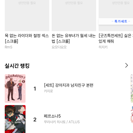
목 없는 라이더와 절정 섹스
돈 없는 유부녀가 월세 내는
[굿즈특전세트] 싫은
[스크롤]
법 [스크롤]
있게 해줘
RmS
요모다요모
히지키
실시간 랭킹
[세트] 강아지과 남자친구 본편
1
카지로
페르소나5
2
무라사키 히사토 / ATLUS