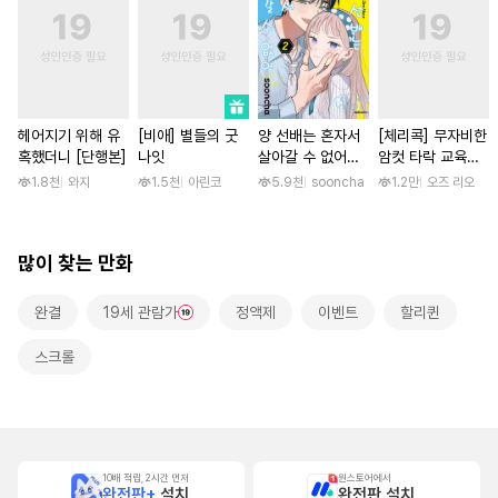
헤어지기 위해 유
[비애] 별들의 굿
양 선배는 혼자서
[체리콕] 무자비한
혹했더니 [단행본]
나잇
살아갈 수 없어
암컷 타락 교육으
[단행본]
로 폭군 갱생 [단
1.8천
와지
1.5천
아린코
5.9천
sooncha
1.2만
오즈 리오
행본]
많이 찾는 만화
완결
19세 관람가
정액제
이벤트
할리퀸
스크롤
10배 적립, 2시간 먼저
원스토어에서
완전판+
설치
완전판 설치