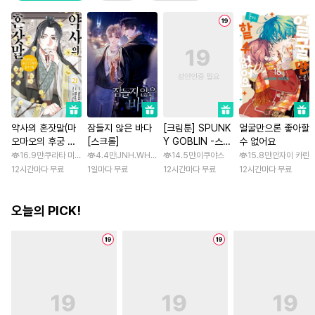
약사의 혼잣말(마
잠들지 않은 바다
[크림툰] SPUNK
얼굴만으론 좋아할
오마오의 후궁 수
[스크롤]
Y GOBLIN -스펑
수 없어요
수께끼 풀이수첩)
키 고블린- [스크
16.9만
쿠라타 미노지 / 휴우가 나츠
4.4만
JNH.WH Studio / Lasso
14.5만
이쿠야스
15.8만
안자이 카린
롤]
12시간마다 무료
1일마다 무료
12시간마다 무료
12시간마다 무료
오늘의 PICK!