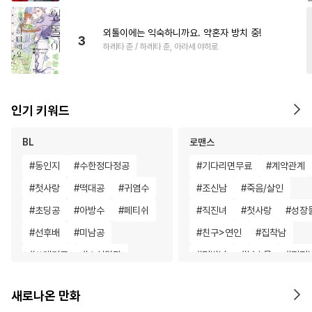
외톨이에는 익숙하니까요. 약혼자 방치 중!
3
하레타 준 / 하레타 준, 아라세 야히로
인기 키워드
BL
로맨스
#
동인지
#
수한정다정공
#
기다리면무료
#
계약관계
#
첫사랑
#
떡대공
#
귀염수
#
조신남
#
죽음/살인
#
초딩공
#
아방수
#
페티쉬
#
직진녀
#
첫사랑
#
성장
#
선후배
#
미남공
#
친구>연인
#
집착남
#
쓰레기공
#
소설원작
#
평범남
#
복수물
#
직진
#
오메가버스
#
적극수
#
게임
#
다정남
#
재회물
새로나온 만화
#
질투
#
가이드버스
#
역사/시대물
#
애증관계