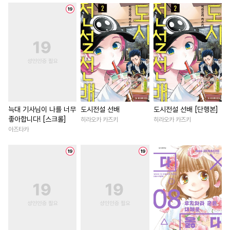
#
감금/강제
#
이세계물
#
일상
#
친구>연인
#
절륜공
#
재벌공
#
떡대수
#
삼각관계
#
서양풍
#
만화단편
#
동거
#
현대물
#
재벌남
#
환생물
#
미남수
#
연하수
#
순진수
#
영혼바뀜
#
첫사랑
#
직진공
#
재회물
#
초능력
#
인외존재
#
다각관계
#
다정수
#
역사/시대물
#
현대물
#
상처녀
#
회귀
#
침착수
#
단정수
#
굴림수
#
성장물
#
연애/결혼
늑대 기사님이 나를 너무
도시전설 선배
도시전설 선배 [단행본]
좋아합니다! [스크롤]
히라오카 카즈키
히라오카 카즈키
#
조폭공
#
민감수
#
학원/캠퍼스
#
후회녀
아즈타카
#
친구>연인
#
철벽수
#
계략남
#
절륜남
#
능글
#
안경수
#
잔망수
#
까칠수
#
현대물
#
평범녀
#
능욕
#
능욕공
#
능글수
#
유혹
#
나이차커플
#
직진남
#
모럴리스
#
또라이공
#
평범녀
#
연하남
#
복수
#
병약수
#
학원/캠퍼스
#
짝사랑
#
드라마
#
동양
#
변태
#
서양풍
#
자낮수
#
차원이동물
#
배틀연애