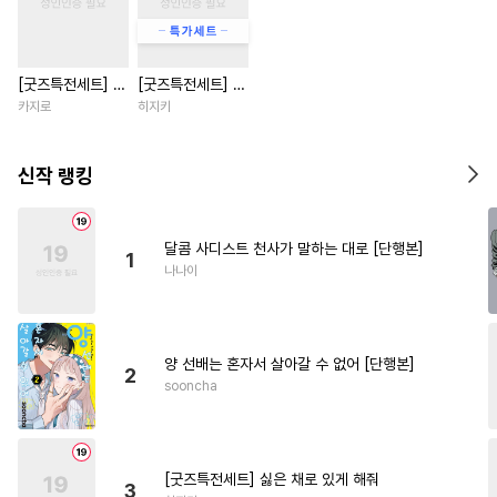
#
첫경험
#
판타지
#
리맨물
#
동물
#
후회수
[굿즈특전세트] 강
[굿즈특전세트] 싫
#
섹스파트너
#
다정공
아지과 남자친구
은 채로 있게 해줘
카지로
히지키
#
까칠공
#
무심공
#
능력공
외전
#
짝사랑공
#
미인공
신작 랭킹
#
개그/코믹
#
다각관계
#
강공
#
집착수
#
납치
달콤 사디스트 천사가 말하는 대로 [단행본]
1
#
집착공
#
장발공
#
친구
나나이
#
달달물
#
대물공
#
동정공
#
피폐물
#
소심수
양 선배는 혼자서 살아갈 수 없어 [단행본]
#
나이차커플
#
혐관
2
sooncha
#
힐링물
#
변태공
#
명랑수
#
웹툰단행본
#
촉수
#
변태수
#
원나잇
#
연상공
[굿즈특전세트] 싫은 채로 있게 해줘
3