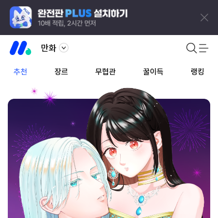
만화
추천
장르
무협관
꿀이득
랭킹