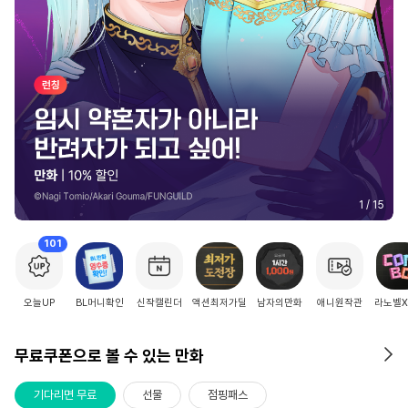
2
/
15
101
오늘UP
BL머니확인
신작캘린더
액션최저가딜
남자의만화
애니원작관
라노벨
무료쿠폰으로 볼 수 있는 만화
기다리면 무료
선물
점핑패스