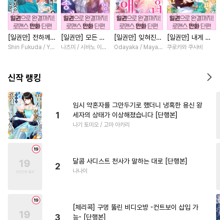
#
자낮수
#
초딩공
#
얼빠수
#
동거
#
음험공
#
유혹수
[일권만] 전하께서
[일권만] 모든 것
[일권만] 잊혀진
[일권만] 내게 간
#
순정공
#
수인수
#
침착수
는 오늘도 운명의
을 포기한 평범한
왕녀지만 정략결혼
섭하지 않겠다던
Shin Fukuda / Yoko Kurosu
나츠미 / 시바노 이즈미
Odayaka / Maya Koike
쿠로카와 쿠사비
#
감금/강제
#
기억상실
상대를 찾으신 모
영애는 젊은 빙제
한 남편에게 익애
냉정한 남편이 어
양이네요 (웃음)
의 총애를 받는다
받고 있습니다 [단
째선지 저만 바라
#
육아물
#
집착공
[단행본]
[단행본]
행본]
봅니다 [단행본]
신작 랭킹
#
다공일수
#
능글수
#
개아가공
#
계약관계
임시 약혼자를 그만두기로 했더니 냉혹한 용신 왕
1
세자의 상태가 이상해졌습니다 [단행본]
#
질투
#
헌신공
#
명랑수
나기 토미오 / 고마 아카리
#
장발
#
연상수
#
잔망수
#
오메가버스
#
조교
달콤 사디스트 천사가 말하는 대로 [단행본]
#
존댓말공
#
섹스파트너
2
나나이
#
헤테로공
#
돔섭버스
#
능욕공
#
평범공
#
키작공
[체리콕] 구멍 뚫린 비디오방 -컨트보이 삽입 가
#
예민수
#
미남공
#
민감수
3
능- [단행본]