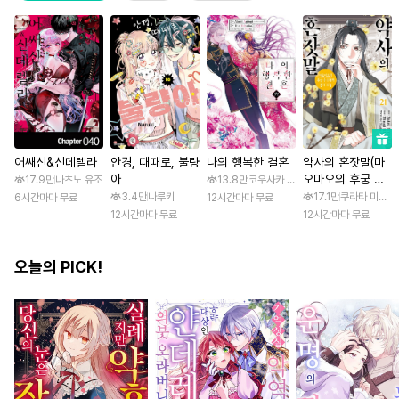
어쌔신&신데렐라
안경, 때때로, 불량
나의 행복한 결혼
약사의 혼잣말(마
아
오마오의 후궁 수
17.9만
나츠노 유조
13.8만
코우사카 리토 / 아기토기 아쿠미
수께끼 풀이수첩)
3.4만
나루키
17.1만
쿠라타 미노지 
6시간마다 무료
12시간마다 무료
12시간마다 무료
12시간마다 무료
오늘의 PICK!