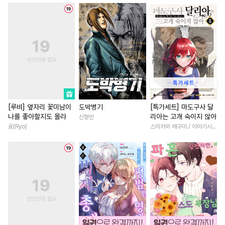
#
유혹
#
임신수
#
판타지
#
일상
#
판타지/SF
#
배틀연애
#
만화단편
#
고수위
#
현대물
#
친구
#
감자수
#
능욕수
#
SM
#
친구
#
이세계물
#
직진공
#
안경수
#
역사/시대물
#
무심남
#
소설원작
#
연하수
#
개그/코믹
#
부부
#
헌신수
#
사제관계
#
삼각관계
#
첫사랑
#
무심수
#
이세계물
#
촉수
#
능력녀
#
직진남
#
직진
[루비] 옆자리 꽃미남이
도박병기
[특가세트] 마도구사 달
나를 좋아할지도 몰라
리아는 고개 숙이지 않아
신형빈
#
초능력
#
문란수
#
까칠공
#
첫경험
#
재회물
료(Ryo)
스미카와 메구미 / 아마기시 히사야
#
첫사랑
#
단정수
#
대물공
#
친구>연인
#
짝사랑
#
후회공
#
강공
#
고수위
#
능욕
#
회귀물
#
사제관
#
변태수
#
트라우마
#
수인
#
환생물
#
연예계
#
우정
#
상처공
#
냉혈공
#
동물
#
직진녀
#
죽음/살인
#
역사/시대물
#
부부
#
다정남
#
계약관계
#
재벌공
#
능력수
#
드라마
#
다각관계