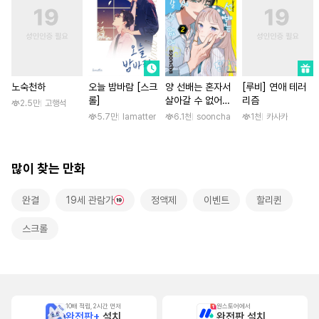
노숙천하
오늘 밤바람 [스크
양 선배는 혼자서
[루비] 연애 테러
롤]
살아갈 수 없어
리즘
2.5만
고행석
[단행본]
5.7만
lamatter
6.1천
sooncha
1천
카사카
많이 찾는 만화
완결
19세 관람가
정액제
이벤트
할리퀸
스크롤
10배 적립, 2시간 먼저
원스토어에서
완전판+
설치
완전판 설치