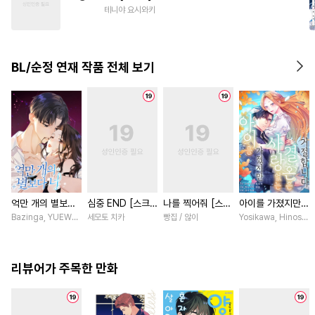
#
집착수
#
떡대공
#
서양풍
테니야 요시와키
#
다정수
#
동정수
#
상처수
#
무심공
BL/순정 연재 작품 전체 보기
억만 개의 별보다
심중 END [스크
나를 찍어줘 [스크
아이를 가졌지만
너 [스크롤]
롤]
롤]
사랑 없는 결혼은
Bazinga, YUEWEN / Yefeiye
세모토 치카
빵집 / 않이
Yosikawa, Hinoshi
거절합니다 [스크
롤]
리뷰어가 주목한 만화