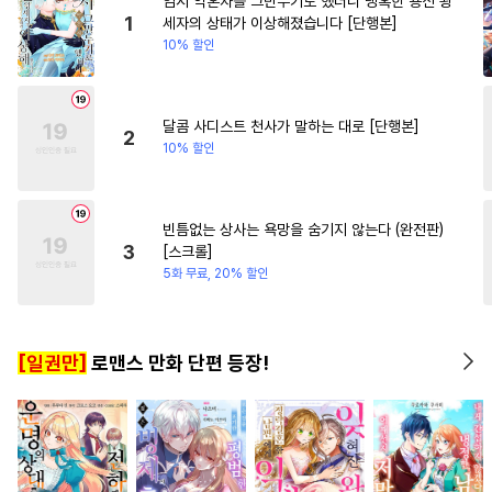
임시 약혼자를 그만두기로 했더니 냉혹한 용신 왕
#
후방주의
#
오해/착각
#
연하남
#
평범녀
1
세자의 상태가 이상해졌습니다 [단행본]
10% 할인
#
피폐물
#
동정공
#
페티쉬
#
학원/캠퍼스
#
힐링물
#
모럴리스
#
학원/캠퍼스
#
현대물
#
나이차커플
#
첫경험
#
삼각관계
#
능욕
달콤 사디스트 천사가 말하는 대로 [단행본]
2
10% 할인
#
원나잇
#
변태
#
선후배
#
개그/코믹
#
능력공
#
적극수
#
옴니버스
빈틈없는 상사는 욕망을 숨기지 않는다 (완전판)
3
[스크롤]
#
도망수
#
회귀물
5화 무료, 20% 할인
#
또라이공
#
연하공
#
까칠수
#
순진수
[일권만]
로맨스 만화 단편 등장!
#
츤데레수
#
동양풍
#
소심수
#
굴림수
#
철벽수
#
연상연하
#
츤데레공
#
벤츠공
#
웹툰단행본