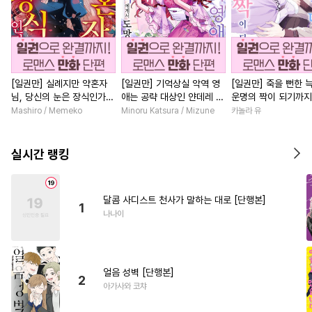
[일권만] 실례지만 약혼자
[일권만] 기억상실 악역 영
[일권만] 죽을 뻔한 
님, 당신의 눈은 장식인가
애는 공략 대상인 얀데레 의
운명의 짝이 되기까지
요? [단행본]
붓 오라버니에게서 도망칠
본]
Mashiro / Memeko
Minoru Katsura / Mizune
카놀라 유
수가 없다 [단행본]
실시간 랭킹
달콤 사디스트 천사가 말하는 대로 [단행본]
1
나나이
얼음 성벽 [단행본]
2
아가사와 코챠