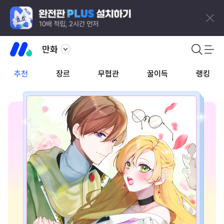
만화
추천
장르
무협관
꿀이득
랭킹