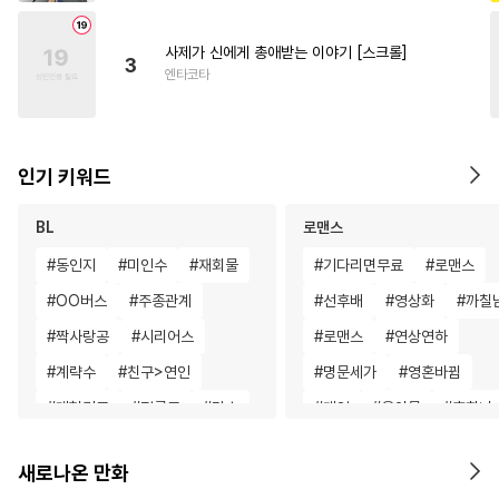
사제가 신에게 총애받는 이야기 [스크롤]
3
엔타코타
인기 키워드
BL
로맨스
#
동인지
#
미인수
#
재회물
#
기다리면무료
#
로맨스
#
OO버스
#
주종관계
#
선후배
#
영상화
#
까칠
#
짝사랑공
#
시리어스
#
로맨스
#
연상연하
#
계략수
#
친구>연인
#
명문세가
#
영혼바뀜
#
대형견공
#
절륜공
#
강수
#
게임
#
육아물
#
후회녀
#
난폭공
#
욕망수
#
미인공
#
인외존재
#
성장물
#
절
새로나온 만화
#
조폭공
#
광공
#
일상
#
평범녀
#
절륜남
#
복수