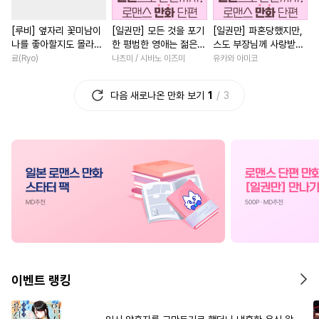
#
가이드버스
#
현대물
#
능글남
#
오피스물
[루비] 옆자리 꽃미남이
[일권만] 모든 것을 포기
[일권만] 파혼당했지만,
#
다각관계
#
3P
#
짝사랑
#
원나잇
#
학원/캠퍼스
나를 좋아할지도 몰라
한 평범한 영애는 젊은
스도 부장님께 사랑받고
#
드라마
#
미남수
#
힐링물
#
계략남
#
서양풍
[단행본]
빙제의 총애를 받는다
있습니다 [단행본]
료(Ryo)
나츠미 / 시바노 이즈미
유카와 아미코
[단행본]
#
친구
#
다정공
#
성인용품
#
친구>연인
#
소년
다음 새로나온 만화 보기
1
3
#
인싸공
#
순정수
#
변태공
#
철벽녀
#
섹스파트너
#
연예계
#
달달물
#
아방수
#
연애/결혼
#
복수
#
재벌
#
혐관
#
사랑꾼공
#
동양풍
#
성장물
#
쓰레기수
#
군림수
#
소설원작
#
연애/결혼
#
수한정다정공
#
평범수
#
차원이동물
#
일상
#
귀염수
#
후회수
#
떡대수
#
다정남
#
초능력
#
철벽
#
BDSM
#
계략공
#
첫사랑
#
애증관계
#
하드코어
#
애증관계
#
할리퀸
#
상처녀
#
후회
이벤트 랭킹
#
인외존재
#
연상공
#
짝사랑
#
백합/GL
#
리맨물
#
능글공
#
배틀연애
#
집착남
#
동