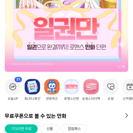
2
/
15
31
오늘UP
BL머니확인
만화퀴즈
로맨스단편
순정스타터팩
순정
신작캘
무료쿠폰으로 볼 수 있는 만화
기다리면 무료
선물
점핑패스