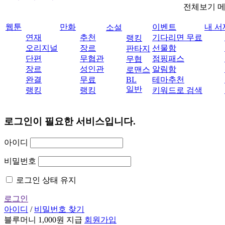
전체보기 
웹툰
만화
이벤트
내 서
소설
연재
추천
기다리면 무료
랭킹
오리지널
장르
선물함
판타지
단편
무협관
점핑패스
무협
장르
성인관
알림함
로맨스
완결
무료
BL
테마추천
일반
랭킹
랭킹
키워드로 검색
로그인이 필요한 서비스입니다.
아이디
비밀번호
로그인 상태 유지
로그인
아이디
/
비밀번호 찾기
블루머니 1,000원 지급
회원가입