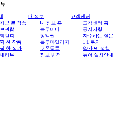
메뉴
재
내 정보
고객센터
최근 본 작품
내 정보 홈
고객센터 홈
보관함
블루머니
공지사항
책갈피
정액권
자주하는 질문
찜 한 작품
블루마일리지
1:1 문의
찜 한 작가
쿠폰등록
약관 및 정책
내리뷰
정보 변경
뷰어 설치안내