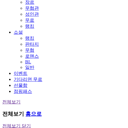
장르
무협관
성인관
무료
랭킹
소설
랭킹
판타지
무협
로맨스
BL
일반
이벤트
기다리면 무료
선물함
점핑패스
전체보기
전체보기
홈으로
전체보기 닫기