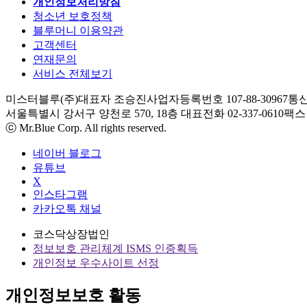
개인정보처리방침
청소년 보호정책
블루머니 이용약관
고객센터
연재문의
서비스 전체보기
미스터블루(주)
대표자 조승진
사업자등록번호 107-88-30967
통신
서울특별시 강서구 양천로 570, 18층
대표전화 02-337-0610
팩스 0
ⓒ Mr.Blue Corp. All rights reserved.
네이버 블로그
유튜브
X
인스타그램
카카오톡 채널
코스닥상장법인
정보보호 관리체계 ISMS 인증획득
개인정보 우수사이트 선정
개인정보보호 활동