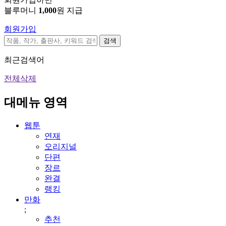
블루머니
1,000
원 지급
회원가입
검색
최근검색어
전체삭제
대메뉴 영역
웹툰
연재
오리지널
단편
장르
완결
랭킹
만화
;
추천