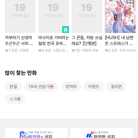
카부라기 선생의
마사지로 가버리는
그 콘돔, 저랑 쓰실
[HUSH] 내 남편
두근두근 사죄 방
절정 천국 유부녀
래요? [단행본]
은 스트레스가 쌓
문 [스크롤]
[스크롤]
이면 쇼타가 된다
7.9만
지유유
5.4만
스튜디오 후안
1천
쿠로이 카유
2.5천
지키 마사야
많이 찾는 만화
완결
19세 관람가
정액제
이벤트
할리퀸
스크롤
10배 적립, 2시간 먼저
원스토어에서
완전판+
설치
완전판 설치