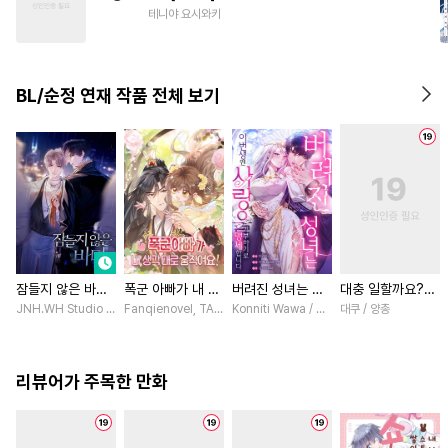
#
헌신공
#
조교
#
감금/강제
테니야 요시와키
#
무심수
#
능글수
#
광공
#
키작공
#
냉혈공
#
미인공
BL/순정 연재 작품 전체 보기
#
상처수
#
조폭공
#
부부
잠들지 않은 바다
폭군 아빠가 내 생
버려진 성녀는 이
대충 일할까요?
[스크롤]
각대로 움직여요
번 생엔 사랑을 거
[스크롤]
JNH.WH Studio / Lasso
Fanqienovel, TAG.U / Fuyuaner
Konniti Wawa / Maripara, ABE RAGE, E
대쿠 / 양총
[스크롤]
부하기로 맹세합니
다 [스크롤]
리뷰어가 주목한 만화