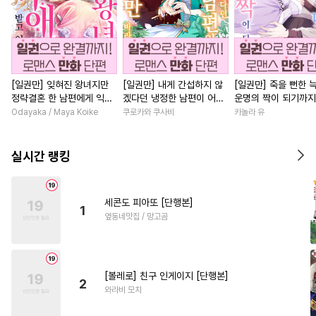
[일권만] 잊혀진 왕녀지만
[일권만] 내게 간섭하지 않
[일권만] 죽을 뻔한 
정략결혼 한 남편에게 익애
겠다던 냉정한 남편이 어째
운명의 짝이 되기까지
받고 있습니다 [단행본]
선지 저만 바라봅니다 [단행
본]
Odayaka / Maya Koike
쿠로카와 쿠사비
카놀라 유
본]
실시간 랭킹
세콘도 피아또 [단행본]
1
옆동네맛집 / 망고곰
[볼레로] 친구 인게이지 [단행본]
2
와라비 모치