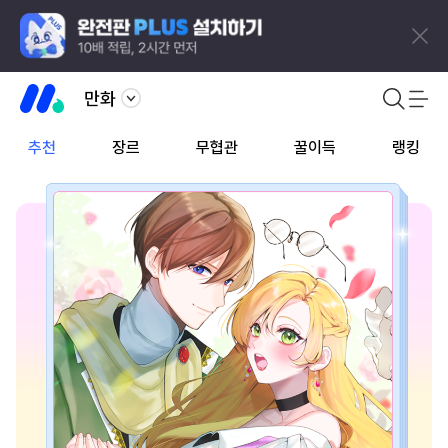
만화
추천
장르
무협관
꿀이득
랭킹