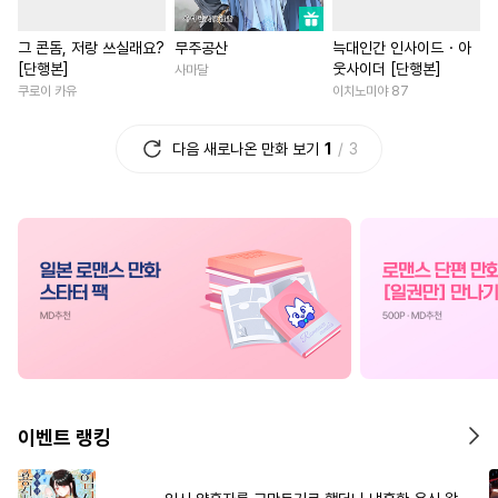
#
능글공
#
삼각관계
#
혐관
#
연예계
#
성장물
그 콘돔, 저랑 쓰실래요?
무주공산
늑대인간 인사이드・아
#
질투
#
동물
#
계략수
#
다각관계
#
짝사랑
[단행본]
웃사이더 [단행본]
사마달
#
시리어스
#
돔섭버스
#
섹스파트너
#
애증관계
쿠로이 카유
이치노미야 87
#
유혹수
#
원나잇
#
수인
#
연애/결혼
#
우정
다음 새로나온 만화 보기
1
3
#
계략공
#
변태
#
육아물
#
계약관계
#
현대물
#
섹스파트너
#
능욕수
#
로맨스
#
육아물
#
떡대수
#
얼빠수
#
짝사랑
#
죽음/살인
#
친구
#
오해/착각
#
다공일수
#
연상연하
#
친구
#
오메가버스
#
능력공
#
영혼바뀜
#
연애/결혼
#
또라이공
#
음험공
#
평범녀
#
능욕
#
연하남
#
집착공
#
미남공
#
고수위
#
다정남
#
서양
#
성인용품
#
변태수
#
철벽남
#
복수물
#
초능
이벤트 랭킹
#
적극수
#
웹툰단행본
#
회귀물
#
삼각관계
#
아방수
#
단정수
#
순정수
#
성장물
#
학원/캠퍼스