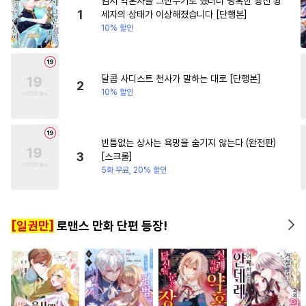
임시 약혼자를 그만두기로 했더니 냉혹한 용신 왕
#
회귀물
#
가이드버스
#
할리퀸
#
선후배
#
첫경
1
세자의 상태가 이상해졌습니다 [단행본]
10% 할인
#
연하수
#
장발
#
초딩공
#
능글남
#
절륜남
#
일상
#
인외존재
#
피폐물
#
역사/시대물
#
계략남
#
사랑꾼공
#
직진공
달콤 사디스트 천사가 말하는 대로 [단행본]
2
10% 할인
#
소설원작
#
힐링물
#
SM
#
동양풍
#
귀염수
#
동정수
#
짝사랑공
#
감자수
빈틈없는 상사는 욕망을 숨기지 않는다 (완전판)
3
[스크롤]
#
철벽수
#
수한정다정공
5화 무료, 20% 할인
#
개그/코믹
#
상처공
#
초능력
#
임신수
#
강수
[일권만]
로맨스 만화 단편 등장!
#
무심공
#
기억상실
#
벤츠공
#
안경수
#
연예계
#
판타지
#
연하공
#
OO버스
#
민감수