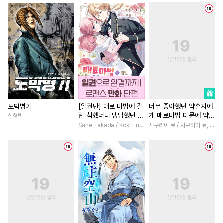
#
개아가공
#
현대물
#
사제관계
#
직진남
#
다각관계
#
순진수
#
환생물
#
오피스물
#
하드코어
#
3P
#
다정공
#
학원/캠퍼스
#
직진녀
#
츤데레수
#
쓰레기수
#
친구>연인
#
개그/코믹
#
집착수
#
난폭공
#
친구
#
일상
#
인외존재
#
다정
#
미남수
#
헤테로공
#
까칠남
#
복수
#
짝사랑
#
대물공
#
다정수
#
소설원작
#
철벽녀
도박병기
[일권만] 매료 마법에 걸
너무 좋아했던 약혼자에
린 척했더니 냉담했던 약
게 매료마법 때문에 약혼
신형빈
#
계약관계
#
강공
#
재벌남
#
첫사랑
#
현대
혼자가 맹목적인 사랑꾼
파기당했습니다
Sane Takada / Koki Fuyutsuki
사쿠라이 료 / 사쿠라이 료, 시이나 사에라
#
후방주의
#
학원/캠퍼스
#
판타지/SF
#
힐링물
이 되었습니다 [단행본]
#
일상
#
이세계물
#
침착수
#
소년
#
백합/GL
#
첫사
#
순정공
#
능력수
#
페티쉬
#
드라마
#
배틀연애
#
옴니버스
#
잔망수
#
상처녀
#
명문세가
#
게
#
소심수
#
유혹
#
달달물
#
능력녀
#
영상화
#
동양
#
까칠공
#
재벌공
#
후회공
#
부부
#
원나잇
#
후회녀