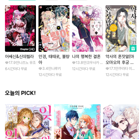
어쌔신&신데렐라
안경, 때때로, 불량
나의 행복한 결혼
약사의 혼잣말(마
아
오마오의 후궁 수
17.9만
나츠노 유조
13.8만
코우사카 리토 / 아기토기 아쿠미
수께끼 풀이수첩)
3.4만
나루키
17.1만
쿠라타 미노지 
6시간마다 무료
12시간마다 무료
12시간마다 무료
12시간마다 무료
오늘의 PICK!