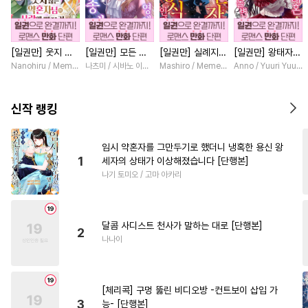
#
선후배
#
연상수
#
존댓말공
#
굴림수
[일권만] 웃지 않
[일권만] 모든 것
[일권만] 실례지만
[일권만] 왕태자님
#
첫경험
#
배틀연애
는 약혼자님이 사
을 포기한 평범한
약혼자님, 당신의
과의 약혼을 거절
Nanohiru / Memeko
나츠미 / 시바노 이즈미
Mashiro / Memeko
Anno / Yuuri Yuuda
#
수인수
#
연상연하
랑에 빠진 건 변장
영애는 젊은 빙제
눈은 장식인가요?
했더니 어째서인지
한 저인 것 같습니
의 총애를 받는다
[단행본]
얀데레로 돌변했습
#
재회물
#
사제관계
다 [단행본]
[단행본]
니다 [단행본]
신작 랭킹
#
츤데레공
#
대형견공
#
애증관계
#
도망수
임시 약혼자를 그만두기로 했더니 냉혹한 용신 왕
1
세자의 상태가 이상해졌습니다 [단행본]
#
연상공
#
촉수
#
군림수
나기 토미오 / 고마 아카리
#
서양풍
#
자낮수
#
떡대공
#
능욕공
#
예민수
#
문란수
달콤 사디스트 천사가 말하는 대로 [단행본]
#
미인수
#
고수위
#
동정공
2
나나이
#
변태공
#
후회수
#
인싸공
#
리맨물
#
능욕
#
욕망수
[체리콕] 구멍 뚫린 비디오방 -컨트보이 삽입 가
#
까칠수
#
트라우마
3
능- [단행본]