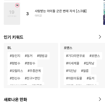
사랑받는 아이돌 군은 변태 자석 [스크롤]
3
야이코
인기 키워드
BL
로맨스
#
동인지
#
동거
#
평범공
#
기다리면무료
#
로맨스
#
평범수
#
명랑수
#
이세계물
#
집착남
#
모럴리스
#
주종관계
#
직진남
#
절륜
#
헌신수
#
친구>연인
#
차원이동물
#
동거
#
역사/시대물
#
절륜공
#
친구>연인
#
평범녀
#
만화단편
#
BDSM
#
나이차커플
#
재회물
새로나온 만화
#
드라마
#
첫사랑
#
무심남
#
후회남