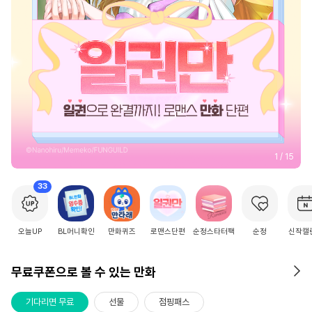
2
/
15
33
오늘UP
BL머니확인
만화퀴즈
로맨스단편
순정스타터팩
순정
신작캘
무료쿠폰으로 볼 수 있는 만화
기다리면 무료
선물
점핑패스