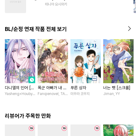
#
순진수
#
미인공
테니야 요시와키
#
또라이공
#
계략공
#
난폭공
#
아방수
#
부부
BL/순정 연재 작품 전체 보기
#
혐관
#
명랑수
#
동정공
다니엘의 인어 [스
폭군 아빠가 내 생
푸른 상자
너는 펫 [스크롤]
크롤]
각대로 움직여요
Yasheng+Houby/YoudbG Studio
Fanqienovel, TAG.U / Fuyuaner
미우라 코우지
Jiman, YY
[스크롤]
리뷰어가 주목한 만화