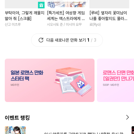
#
소설원작
#
냉혈공
#
동거
#
계략남
#
고수위
#
우정
부탁이야, 그렇게 깨물지
[특가세트] 여성향 게임
[루비] 옆자리 꽃미남이
#
능욕
#
군림수
#
미남공
#
연애/결혼
#
동양풍
말아 줘 [스크롤]
세계는 엑스트라에게 엄
나를 좋아할지도 몰라
#
육아물
#
친구
#
음험공
#
첫사랑
#
죽음/살인
#
복
격한 세계입니다
[단행본]
산고 미츠루
시오사토 준 / 미시마 요무
료(Ryo)
#
사제관계
#
직진공
#
연예계
#
짝사랑
#
능력
다음 새로나온 만화 보기
1
3
#
연하공
#
평범공
#
도망수
#
이세계물
#
친구>연인
#
성인용품
#
드라마
#
백합/GL
#
다정남
#
시리어스
#
유혹
#
SM
#
성장물
#
직진녀
#
선후
#
달달물
#
유혹수
#
연하수
#
평범녀
#
후회녀
#
절륜
#
상처공
#
역사/시대물
#
집착남
#
일상
#
첫사랑
#
장발
#
판타지
#
대형견공
#
나이차커플
#
동거
#
가이드버스
#
사랑꾼공
#
연애/결혼
#
학원/캠퍼스
#
짝사랑
#
변태공
#
능욕공
#
능욕
#
소설원작
#
평범
이벤트 랭킹
#
츤데레공
#
개아가공
#
환생물
#
소년
#
인외존
#
첫사랑
#
침착수
#
연상공
#
연하남
#
짝사랑