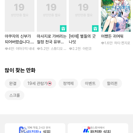
야쿠자의 신부가
마사지로 가버리는
[비애] 별들의 굿
어쨌든 귀여워
되어버렸습니다.
절정 천국 유부녀
나잇
1.6만
하타 켄지로
[스크롤]
[스크롤]
4만
야마구치 네네
5.2만
스튜디오 후안
2.2천
아린코
많이 찾는 만화
완결
19세 관람가
정액제
이벤트
할리퀸
스크롤
10배 적립, 2시간 먼저
원스토어에서
완전판+
설치
완전판 설치