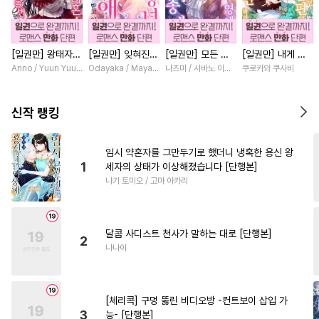
#
다공일수
#
페티쉬
#
계약관계
#
미인수
[일권만] 왕태자님
[일권만] 잊혀진
[일권만] 모든 것
[일권만] 내게 간
#
연상수
#
얼빠수
#
초능력
과의 약혼을 거절
왕녀지만 정략결혼
을 포기한 평범한
섭하지 않겠다던
Anno / Yuuri Yuudachi
Odayaka / Maya Koike
나츠미 / 시바노 이즈미
쿠로카와 쿠사비
#
능력수
#
재회물
#
굴림수
했더니 어째서인지
한 남편에게 익애
영애는 젊은 빙제
냉정한 남편이 어
얀데레로 돌변했습
받고 있습니다 [단
의 총애를 받는다
째선지 저만 바라
#
능글수
#
서양풍
#
집착수
니다 [단행본]
행본]
[단행본]
봅니다 [단행본]
신작 랭킹
#
조교
#
리맨물
#
주종관계
#
애증관계
#
감자수
#
동물
임시 약혼자를 그만두기로 했더니 냉혹한 용신 왕
1
세자의 상태가 이상해졌습니다 [단행본]
#
예민수
#
고수위
#
선후배
나기 토미오 / 고마 아카리
#
감금/강제
#
수한정다정공
#
후회공
#
후회수
달콤 사디스트 천사가 말하는 대로 [단행본]
#
후방주의
#
다정수
2
나나이
#
잔망수
#
재벌공
#
하드코어
#
원나잇
[체리콕] 구멍 뚫린 비디오방 -컨트보이 삽입 가
#
헤테로공
#
평범수
3
능- [단행본]