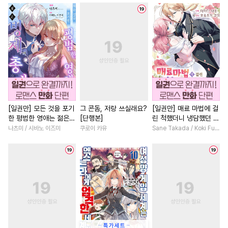
#
대물공
#
귀염수
#
오피스물
#
드라마
#
절
#
OO버스
#
임신수
#
영상화
#
친구>연인
#
헌신수
#
짝사랑공
#
재벌남
#
친구
#
사제관
#
떡대수
#
질투
#
현대물
#
복수물
#
까칠
#
웹툰단행본
#
변태수
#
성장물
#
재회물
#
회귀
#
이세계물
#
순정수
#
연상연하
#
후회남
#
계략수
#
광공
#
떡대공
#
로맨스
#
판타지/SF
[일권만] 모든 것을 포기
그 콘돔, 저랑 쓰실래요?
[일권만] 매료 마법에 걸
한 평범한 영애는 젊은
[단행본]
린 척했더니 냉담했던 약
#
BDSM
#
섹스파트너
#
배틀연애
#
섹스파트너
빙제의 총애를 받는다
혼자가 맹목적인 사랑꾼
나츠미 / 시바노 이즈미
쿠로이 카유
Sane Takada / Koki Fuyutsuki
#
쓰레기수
#
적극수
#
차원이동물
#
첫경험
[단행본]
이 되었습니다 [단행본]
#
동양풍
#
회귀물
#
일상
#
다정남
#
영혼바
#
다각관계
#
강공
#
안경수
#
서양풍
#
원나잇
#
부부
#
변태
#
츤데레수
#
무심공
#
육아물
#
현대물
#
무심
#
기억상실
#
존댓말공
#
명문세가
#
계약관계
#
까칠공
#
자낮수
#
힐링물
#
다각관계