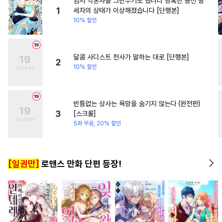
임시 약혼자를 그만두기로 했더니 냉혹한 용신 왕
#
키작공
#
무심수
#
단정수
1
세자의 상태가 이상해졌습니다 [단행본]
10% 할인
#
벤츠공
#
친구>연인
#
개그/코믹
#
까칠수
#
촉수
#
일상
#
상처수
#
순정공
달콤 사디스트 천사가 말하는 대로 [단행본]
2
10% 할인
#
학원/캠퍼스
#
수인
#
힐링물
#
집착공
#
능욕수
#
트라우마
#
인외존재
빈틈없는 상사는 욕망을 숨기지 않는다 (완전판)
3
[스크롤]
#
다정공
#
욕망수
#
현대물
5화 무료, 20% 할인
#
절륜공
#
연상연하
#
옴니버스
#
삼각관계
[일권만]
로맨스 만화 단편 등장!
#
동정수
#
오해/착각
#
인싸공
#
피폐물
#
돔섭버스
#
소심수
#
철벽수
#
헌신공
#
조폭공