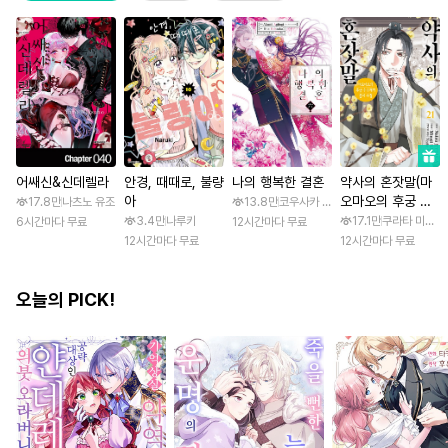
어쌔신&신데렐라
안경, 때때로, 불량
나의 행복한 결혼
약사의 혼잣말(마
아
오마오의 후궁 수
17.8만
나츠노 유조
13.8만
코우사카 리토 / 아기토기 아쿠미
수께끼 풀이수첩)
3.4만
나루키
17.1만
쿠라타 미노지 
6시간마다 무료
12시간마다 무료
12시간마다 무료
12시간마다 무료
오늘의 PICK!