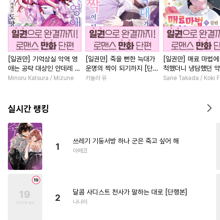
[일권만] 기억상실 악역 영
[일권만] 죽을 뻔한 늑대가
[일권만] 매료 마법에
애는 공략 대상인 얀데레 의
운명의 짝이 되기까지 [단행
척했더니 냉담했던 
붓 오라버니에게서 도망칠
본]
가 맹목적인 사랑꾼이
Minoru Katsura / Mizune
카놀라 유
Sane Takada / Koki F
수가 없다 [단행본]
습니다 [단행본]
실시간 랭킹
쓰레기 기둥서방 하나 군은 죽고 싶어 해
1
아메코
달콤 사디스트 천사가 말하는 대로 [단행본]
2
나나이