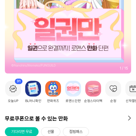
2
/
15
31
오늘UP
BL머니확인
만화퀴즈
로맨스단편
순정스타터팩
순정
신작캘
무료쿠폰으로 볼 수 있는 만화
기다리면 무료
선물
점핑패스