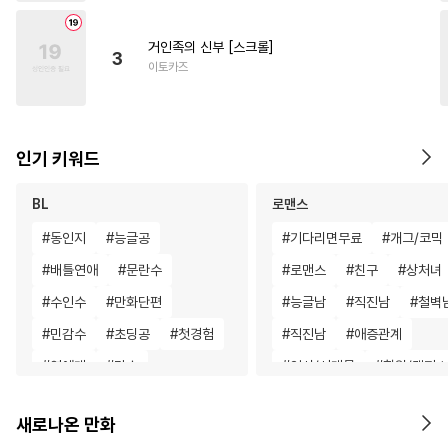
거인족의 신부 [스크롤]
3
이토카즈
인기 키워드
BL
로맨스
#
동인지
#
능글공
#
기다리면무료
#
개그/코믹
#
배틀연애
#
문란수
#
로맨스
#
친구
#
상처녀
#
수인수
#
만화단편
#
능글남
#
직진남
#
철벽
#
민감수
#
초딩공
#
첫경험
#
직진남
#
애증관계
#
연예계
#
강수
#
역사/시대물
#
학원/캠퍼스
#
오메가버스
#
미남수
#
3P
#
철벽녀
#
게임
#
할리퀸
새로나온 만화
#
모럴리스
#
능력공
#
초능력
#
삼각관계