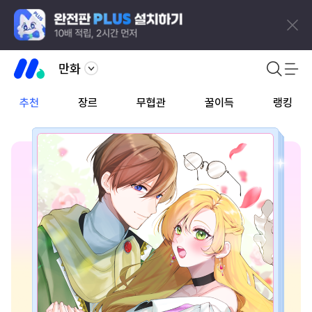
만화
추천
장르
무협관
꿀이득
랭킹