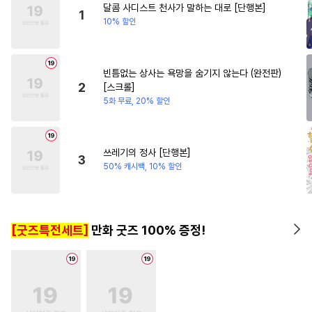
달콤 사디스트 천사가 말하는 대로 [단행본]
#
순정공
#
쓰레기수
1
10% 할인
#
OO버스
#
초능력
#
일상
#
미인공
#
다각관계
빈틈없는 상사는 욕망을 숨기지 않는다 (완전판)
#
까칠공
#
변태수
2
[스크롤]
#
소설원작
#
쓰레기공
5화 무료, 20% 할인
#
임신수
#
첫경험
#
냉혈공
#
후방주의
#
고수위
쓰레기의 정사 [단행본]
3
#
옴니버스
#
만화단편
50% 캐시백, 10% 할인
#
소심수
#
학원/캠퍼스
#
역사/시대물
#
후회수
[굿즈특전세트]
만화 굿즈 100% 증정!
#
장발
#
첫사랑
#
웹툰단행본
#
떡대수
#
기억상실
#
장발공
#
광공
#
원나잇
#
철벽수
#
감자수