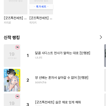
#
친구
#
집착수
#
재회물
#
사제관계
#
욕망수
[굿즈특전세트] 강
[굿즈특전세트] 싫
#
페티쉬
#
섹스파트너
아지과 남자친구
은 채로 있게 해줘
카지로
히지키
#
음험공
#
상처공
외전
#
트라우마
#
계략공
신작 랭킹
#
존댓말공
#
SM
#
부부
#
굴림수
#
무심수
#
계략수
달콤 사디스트 천사가 말하는 대로 [단행본]
1
#
3P
#
이세계물
#
연상연하
나나이
#
무뚝뚝공
#
키작공
#
현대물
#
달달물
#
수인
양 선배는 혼자서 살아갈 수 없어 [단행본]
#
연하수
#
문란공
#
순정수
2
sooncha
#
다정수
#
귀염수
#
BDSM
#
또라이공
#
복수
#
명랑수
#
계약관계
#
인싸공
[굿즈특전세트] 싫은 채로 있게 해줘
3