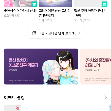
#
사랑꾼공
#
잔망수
#
납치
#
죽음/살인
#
판타지/SF
좋아해요 이가라시 선배
고양이에겐 냥냥 고양이
절륜 후배 아리가 군 [스
#
조폭공
#
군림수
#
미인수
#
동양풍
#
성장물
#
짝사
밥 [단행본]
크롤]
오오카와 킷뿌
#
동거
#
재벌공
#
수인수
#
환생물
#
무심남
#
직진
미키 미기리
요도 하루시게
#
연상공
#
헤테로공
#
역사/시대물
#
능욕
다음 새로나온 만화 보기
1
3
#
헌신공
#
능욕공
#
헌신수
#
서양풍
#
평범남
#
우정
#
대형견공
#
혐관
#
짝사랑
#
할리퀸
#
현대물
#
복수
#
유혹수
#
능욕수
#
계약관계
#
배틀연애
#
수한정다정공
#
오해/착각
#
고수위
#
일상
#
다정남
#
능욕
#
성인용품
#
안경수
#
상처녀
#
다각관계
#
리맨물
#
평범수
#
민감수
#
현대물
#
연상연하
#
츤데레공
#
자낮수
#
영혼바뀜
#
다정남
#
개아가공
#
연상수
#
친구>연인
#
힐링물
이벤트 랭킹
#
개그/코믹
#
동정공
#
첫사랑
#
학원/캠퍼스
#
난폭공
#
모럴리스
#
친구>연인