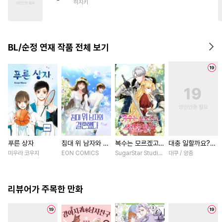
히지키
#
능글공
#
판타지
#
동정수
#
도망수
#
오메가버스
#
드라마
#
동물
#
연예계
BL/순정 연재 작품 전체 보기
#
친구>연인
#
연하공
#
벤츠공
#
얼빠수
#
피폐물
#
초딩공
#
문란수
푸른 상자
침대 위 남자와 결
복수는 모르겠고,
대충 일할까요?
혼했다 [스크롤]
조련 중입니다 [스
[스크롤]
미우라 코우지
EON COMICS
SugarStar Studio / Albedo
대쿠 / 양총
크롤]
리뷰어가 주목한 만화