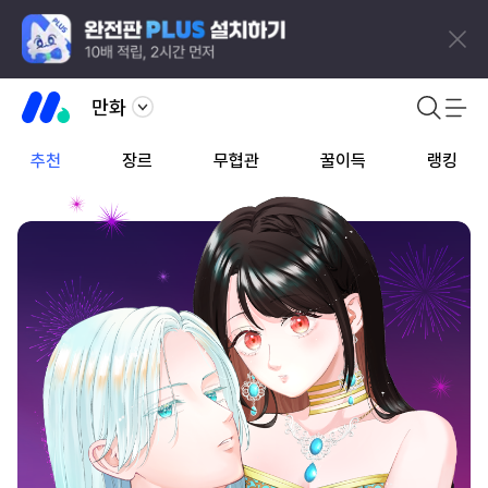
만화
추천
장르
무협관
꿀이득
랭킹