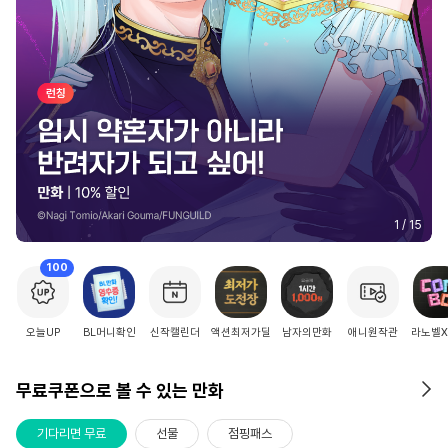
2
/
15
100
오늘UP
BL머니확인
신작캘린더
액션최저가딜
남자의만화
애니원작관
라노벨
무료쿠폰으로 볼 수 있는 만화
기다리면 무료
선물
점핑패스