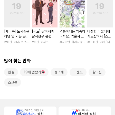
[체리콕] 도서실은
[세트] 강아지과
외톨이에는 익숙하
다정한 이웃에게
하면 안 되는 곳
남자친구 본편
니까요. 약혼자 방
사로잡혀서 [스크
[단행본]
치 중! [단행본]
롤]
6천
테니야 요시와키
1천
카지로
2.3만
하레타 준 / 하레타 준, 아라세 야히로
3.8천
데에 / 나나
많이 찾는 만화
완결
19세 관람가
정액제
이벤트
할리퀸
스크롤
10배 적립, 2시간 먼저
원스토어에서
완전판+
설치
완전판 설치