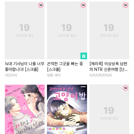
#
애증관계
#
능글수
#
유혹
#
섹스파트너
#
재벌남
#
삼각관계
#
상처수
#
나이차커플
#
오피스물
#
인외존재
#
가이드버스
#
철벽녀
#
직진녀
#
강수
#
침착수
#
적극수
#
연애/결혼
#
학원/캠퍼스
#
능력수
#
예민수
#
강공
#
능글남
#
평범녀
#
계략
#
힐링물
#
질투
#
무심공
#
철벽남
#
인외존재
#
병약수
#
촉수
#
동양풍
#
소설원작
#
절륜남
늑대 기사님이 나를 너무
끈적한 그곳을 빠는 중
[체리콕] 이상성욕 남편
좋아합니다! [스크롤]
[스크롤]
의 NTR 신혼여행 [단행
#
육아물
#
하드코어
#
개그/코믹
#
일상
#
선후
본]
아즈타카
밧텐-큐키
이치지쿠/칸타마
#
선후배
#
대물공
#
직진남
#
육아물
#
능력
#
감금/강제
#
미남수
#
로맨스
#
첫사랑
#
절륜
#
주종관계
#
다정공
#
드라마
#
친구
#
평범녀
#
후회공
#
서양풍
#
부부
#
후회남
#
배틀연애
#
변태공
#
차원이동물
#
영상화
#
단정수
#
직진공
#
연하남
#
게임
#
재회물