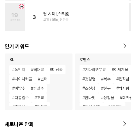
딥 시티 [스크롤]
3
코알 / 모노, 정은동
인기 키워드
BL
로맨스
#
동인지
#
떡대공
#
미남공
#
기다리면무료
#
이세계물
#
나이차커플
#
변태
#
첫경험
#
복수
#
집착남
#
아방수
#
까칠수
#
조신남
#
친구
#
짝사랑
#
다공일수
#
조교
#
원나잇
#
성장물
#
회귀
#
츤데레수
#
집착공
#
연애/결혼
#
애증관계
#
순진수
#
평범공
#
능력공
#
로맨스
#
까칠남
새로나온 만화
#
절륜공
#
짝사랑공
#
삼각관계
#
후회녀
#
동