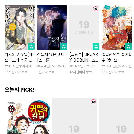
약사의 혼잣말(마
잠들지 않은 바다
[크림툰] SPUNK
얼굴만으론 좋아할
오마오의 후궁 수
[스크롤]
Y GOBLIN -스펑
수 없어요
수께끼 풀이수첩)
키 고블린- [스크
16.9만
쿠라타 미노지 / 휴우가 나츠
4.4만
JNH.WH Studio / Lasso
14.5만
이쿠야스
15.8만
안자이 카린
롤]
12시간마다 무료
1일마다 무료
12시간마다 무료
12시간마다 무료
오늘의 PICK!