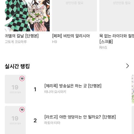
귀멸의 칼날 [단행본]
[페퍼] 비탄의 알리시아
목 없는 라이더와 절
[스크롤]
고토게 코요하루
H9
RmS
실시간 랭킹
[체리콕] 방송실은 하는 곳 [단행본]
1
테니야 요시와키
[라르고] 야한 엉덩이는 안 될까요? [단행본]
2
하토야 타마