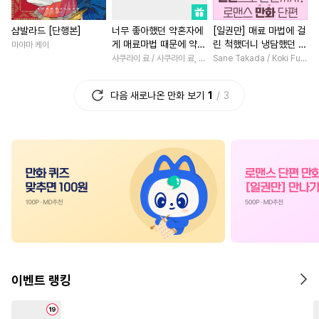
#
역사/시대물
#
감금/강제
#
다정남
#
애증관계
샴발라드 [단행본]
너무 좋아했던 약혼자에
[일권만] 매료 마법에 걸
#
미남공
#
연상공
#
피폐물
#
환생물
#
부부
#
회귀물
게 매료마법 때문에 약혼
린 척했더니 냉담했던 약
마야마 케이
#
사제관계
#
모럴리스
#
무심남
#
상처녀
#
일상
파기당했습니다
혼자가 맹목적인 사랑꾼
사쿠라이 료 / 사쿠라이 료, 시이나 사에라
Sane Takada / Koki Fuyutsuki
이 되었습니다 [단행본]
#
후방주의
#
상처수
#
우정
#
첫사랑
#
후회녀
다음 새로나온 만화 보기
1
3
#
헤테로공
#
개그/코믹
#
소설원작
#
명문세가
#
집착수
#
능욕수
#
감자수
#
능력녀
#
동양풍
#
연예
#
혐관
#
민감수
#
귀염수
#
재회물
#
재벌남
#
다정
#
육아물
#
능글수
#
아방수
#
현대물
#
집착남
#
수인
#
이세계물
#
영혼바뀜
#
성장물
#
옴니버스
#
쓰레기수
#
계략남
#
고수위
#
연하
#
조폭공
#
트라우마
#
판타지/SF
#
직진녀
#
소설원작
#
문란수
#
삼각관계
#
철벽남
#
게
이벤트 랭킹
#
후회수
#
짝사랑
#
연상수
#
나이차커플
#
평범녀
#
드라마
#
쓰레기공
#
서양풍
#
능욕
#
짝사랑