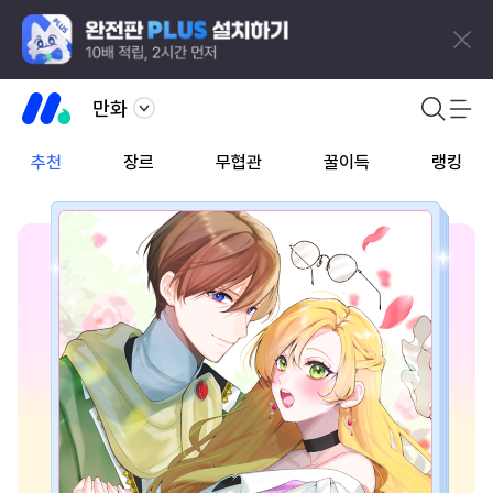
만화
추천
장르
무협관
꿀이득
랭킹