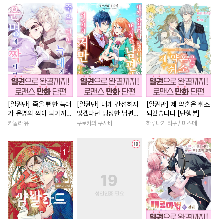
#
또라이공
#
개아가공
#
철벽녀
#
첫경험
#
달달물
#
고수위
#
장발
#
연상연하
#
소년
#
동양풍
#
욕망수
#
부부
#
다각관계
#
까칠남
#
가이드버스
#
재회물
#
육아물
#
친구
#
짝사랑
#
다각관계
#
사랑꾼공
#
죽음/살인
#
절륜
#
할리
#
군림수
#
기억상실
#
복수
#
배틀연애
#
절륜
#
연예계
#
후회공
#
동거
#
계약관계
#
오피스물
[일권만] 죽을 뻔한 늑대
[일권만] 내게 간섭하지
[일권만] 제 약혼은 취소
가 운명의 짝이 되기까지
않겠다던 냉정한 남편이
되었습니다 [단행본]
#
절륜공
#
강공
#
예민수
#
동거
#
일상
#
연애/결혼
[단행본]
어째선지 저만 바라봅니
카놀라 유
쿠로카와 쿠사비
하루나기 리구 / 미즈메
#
유혹수
#
떡대수
#
헌신수
#
복수물
#
로맨스
#
직진
다 [단행본]
#
웹툰단행본
#
까칠수
#
로맨스
#
후회남
#
촉수
#
성인용품
#
까칠공
#
친구>연인
#
선후배
#
상처공
#
연하수
#
영상화
#
개그/코믹
#
츤데레수
#
능글공
#
학원/캠퍼스
#
역사/시대물
#
무심공
#
주종관계
#
학원/캠퍼스
#
드라마