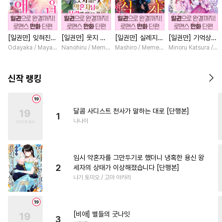
#
능력수
#
학원/캠퍼스
#
하드코어
#
동물
#
계략공
[일권만] 잊혀진
[일권만] 웃지 않
[일권만] 실례지만
[일권만] 기억상실
#
초딩공
#
집착공
#
강수
왕녀지만 정략결혼
는 약혼자님이 사
약혼자님, 당신의
악역 영애는 공략
Odayaka / Maya Koike
Nanohiru / Memeko
Mashiro / Memeko
Minoru Katsura / M
#
판타지
#
능욕공
#
난폭공
한 남편에게 익애
랑에 빠진 건 변장
눈은 장식인가요?
대상인 얀데레 의
받고 있습니다 [단
한 저인 것 같습니
[단행본]
붓 오라버니에게서
#
단정수
#
잔망수
#
SM
행본]
다 [단행본]
도망칠 수가 없다
신작 랭킹
[단행본]
#
다정수
#
인외존재
#
츤데레공
#
능욕
#
리맨물
달콤 사디스트 천사가 말하는 대로 [단행본]
1
#
애증관계
#
배틀연애
나나이
#
힐링물
#
짝사랑공
#
현대물
#
헌신공
#
음험공
임시 약혼자를 그만두기로 했더니 냉혹한 용신 왕
#
키작공
#
문란공
2
세자의 상태가 이상해졌습니다 [단행본]
나기 토미오 / 고마 아카리
#
계약관계
#
무심수
#
떡대공
#
질투
#
첫경험
#
미인공
#
섹스파트너
[비애] 별들의 굿나잇
3