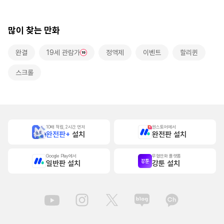
본]
많이 찾는 만화
완결
19세 관람가
정액제
이벤트
할리퀸
스크롤
10배 적립, 2시간 먼저
원스토어에서
완전판+
설치
완전판 설치
Google Play에서
무협만화 플랫폼
일반판 설치
강툰 설치