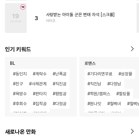
사랑받는 아이돌 군은 변태 자석 [스크롤]
3
야이코
인기 키워드
BL
로맨스
#
동인지
#
계략수
#
난폭공
#
기다리면무료
#
성장물
#
친구
#
사제관계
#
직진공
#
직진남
#
다정남
#
욕망수
#
판타지
#
평범공
#
학원/캠퍼스
#
힐링물
#
후회수
#
집착공
#
다정공
#
원나잇
#
철벽녀
#
철벽
#
미인공
#
연예계
#
명문세가
#
게임
#
학원/캠퍼스
#
동정수
#
사제관계
#
조신남
새로나온 만화
#
소심수
#
순정공
#
배틀연애
#
친구>연인