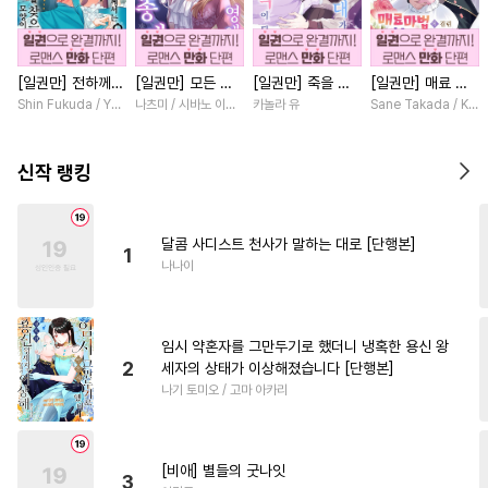
#
주종관계
#
기억상실
#
수인
#
도망수
#
만화단편
[일권만] 전하께서
[일권만] 모든 것
[일권만] 죽을 뻔
[일권만] 매료 마
#
임신수
#
인외존재
는 오늘도 운명의
을 포기한 평범한
한 늑대가 운명의
법에 걸린 척했더
Shin Fukuda / Yoko Kurosu
나츠미 / 시바노 이즈미
카놀라 유
Sane Takada / Koki
#
회귀물
#
OO버스
#
혐관
상대를 찾으신 모
영애는 젊은 빙제
짝이 되기까지 [단
니 냉담했던 약혼
양이네요 (웃음)
의 총애를 받는다
행본]
자가 맹목적인 사
#
옴니버스
#
존댓말공
[단행본]
[단행본]
랑꾼이 되었습니다
신작 랭킹
[단행본]
#
미남공
#
가이드버스
#
인싸공
#
피폐물
달콤 사디스트 천사가 말하는 대로 [단행본]
1
#
오메가버스
#
유혹
나나이
#
배틀연애
#
음험공
#
까칠수
#
능욕수
#
초능력
임시 약혼자를 그만두기로 했더니 냉혹한 용신 왕
#
다공일수
#
적극수
2
세자의 상태가 이상해졌습니다 [단행본]
나기 토미오 / 고마 아카리
#
짝사랑공
#
절륜공
#
귀염수
#
오해/착각
#
변태
#
변태수
#
대물공
#
평범수
[비애] 별들의 굿나잇
3