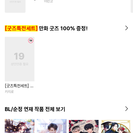
아린코
#
소설원작
#
미인수
#
까칠공
#
상처수
#
군림수
#
달달물
#
BDSM
#
일상
[굿즈특전세트]
만화 굿즈 100% 증정!
#
얼빠수
#
능력공
#
재벌공
#
능글수
#
츤데레수
[굿즈특전세트] 강
아지과 남자친구
카지로
외전
BL/순정 연재 작품 전체 보기