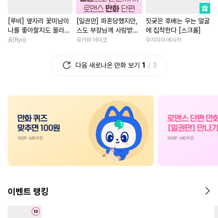
#
능력수
#
헌신수
#
후회남
#
애증관계
[루비] 옆자리 꽃미남이
[일권만] 파혼당했지만,
짓궂은 후배는 우는 얼굴
#
츤데레공
#
집착수
#
평범녀
#
학원/캠퍼스
나를 좋아할지도 몰라
스도 부장님께 사랑받고
에 집착한다 [스크롤]
#
힐링물
#
능욕공
#
감자수
#
영혼바뀜
#
집착남
[단행본]
있습니다 [단행본]
료(Ryo)
유카와 아미코
우지미야 에시카
#
아방수
#
다각관계
#
로맨스
#
다각관계
다음 새로나온 만화 보기
1
3
#
순정수
#
단정수
#
연상수
#
재회물
#
동양풍
#
능욕
#
문란공
#
헤테로공
#
첫사랑
#
짝사랑
#
능력
#
이세계물
#
조교
#
계약관계
#
개그/코믹
#
감금/강제
#
초딩공
#
드라마
#
다정남
#
트라우마
#
키작공
#
섹스파트너
#
후회녀
#
다정수
#
철벽수
#
동물
#
짝사랑
#
일상
#
죽음/
#
민감수
#
침착수
#
3P
#
역사/시대물
#
인외존재
#
섹스파트너
#
후방주의
#
복수
#
직진녀
#
연애/
이벤트 랭킹
#
무심수
#
계략공
#
부부
#
첫경험
#
평범남
#
까칠
#
개아가공
#
자낮수
#
우정
#
연상연하
#
계략