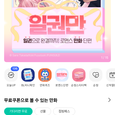
2
/
15
135
오늘UP
BL머니확인
만화퀴즈
로맨스단편
순정스타터팩
순정
신작캘
무료쿠폰으로 볼 수 있는 만화
기다리면 무료
선물
점핑패스