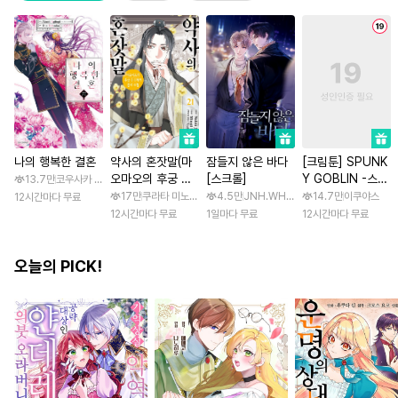
나의 행복한 결혼
약사의 혼잣말(마
잠들지 않은 바다
[크림툰] SPUNK
오마오의 후궁 수
[스크롤]
Y GOBLIN -스펑
13.7만
코우사카 리토 / 아기토기 아쿠미
수께끼 풀이수첩)
키 고블린- [스크
17만
쿠라타 미노지 / 휴우가 나츠
4.5만
JNH.WH Studio / Lasso
14.7만
이쿠야스
12시간마다 무료
롤]
12시간마다 무료
1일마다 무료
12시간마다 무료
오늘의 PICK!