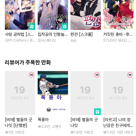
사랑 공략법 [스크
집착공의 인형놀이
편견 [스크롤]
거짓된 총비 -후궁
롤]
[스크롤]
경비대에 취업했는
iQIYI Comics / 큐비씨엔엠
집사스튜디오
suji
STUDIO SEED, 우미
데 황제가 집착합
니다- [스크롤]
리뷰어가 주목한 만화
[비애] 별들의 굿
폭풍아
[비애] 별들의 굿
[라르고] 나의 장
나잇 [단행본]
나잇
난감은 친구에게
2.8만
고행석
이어져 있어 [단행
1천
아린코
1.9천
아린코
1.3만
카몬 사에코