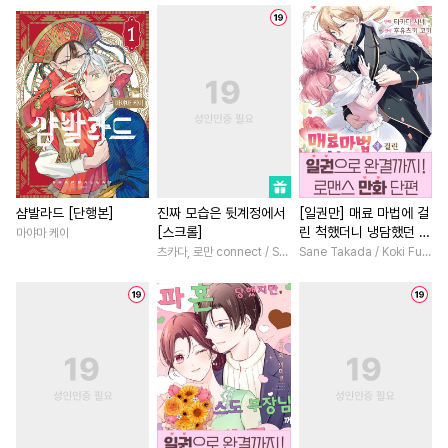
#
또라이공
#
서양풍
#
첫사랑
#
회귀물
#
평범
#
하드코어
#
벤츠공
#
SM
#
일상
#
연하남
#
직진남
#
수한정다정공
#
강수
#
절륜
#
현대물
#
로맨스
#
리맨물
#
동거
#
동정공
#
친구
#
현대물
#
영상화
#
조폭공
#
순진수
#
후회공
#
소설원작
#
친구
#
재벌
#
페티쉬
#
잔망수
#
할리퀸
#
고수위
#
역사/시대물
#
고수위
#
나이차커플
#
성장물
샴발라드 [단행본]
진짜 모습은 뒷계정에서
[일권만] 매료 마법에 걸
[스크롤]
린 척했더니 냉담했던 약
마야마 케이
#
미남수
#
선후배
#
예민수
#
삼각관계
#
상처녀
혼자가 맹목적인 사랑꾼
츠카다, 로만 connect / SILKLABO
Sane Takada / Koki Fuyutsuki
#
사랑꾼공
#
짝사랑
#
오피스물
#
선후배
이 되었습니다 [단행본]
#
육아물
#
계약관계
#
무심남
#
절륜남
#
연예
#
연하수
#
원나잇
#
연하공
#
부부
#
동거
#
연애/결혼
#
개그/코믹
#
능글공
#
복수물
#
환생물
#
대형견공
#
첫사랑
#
촉수
#
판타지/SF
#
소년
#
헌신공
#
무심공
#
장발
#
육아물
#
친구>연인