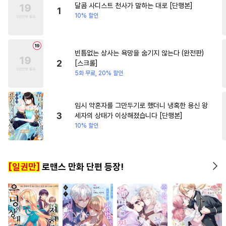
달콤 사디스트 천사가 말하는 대로 [단행본]
#
현대물
#
질투
#
냉혈공
#
서양풍
#
능글남
1
10% 할인
#
굴림수
#
성인용품
#
재회물
#
삼각관계
빈틈없는 상사는 욕망을 숨기지 않는다 (완전판)
#
떡대수
#
애증관계
2
[스크롤]
#
모럴리스
#
연상공
5화 무료, 20% 할인
#
떡대공
#
강공
#
웹툰단행본
#
문란수
임시 약혼자를 그만두기로 했더니 냉혹한 용신 왕
3
세자의 상태가 이상해졌습니다 [단행본]
#
광공
#
변태공
10% 할인
#
친구>연인
#
드라마
#
쓰레기공
#
명랑수
[일권만]
로맨스 만화 단편 등장!
#
안경수
#
유혹수
#
능욕
#
첫경험
#
상처공
#
연상연하
#
쓰레기수
#
수인수
#
동양풍