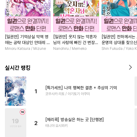
[일권만] 기억상실 악역 영
[일권만] 웃지 않는 약혼자
[일권만] 전하께서는
애는 공략 대상인 얀데레 의
님이 사랑에 빠진 건 변장한
운명의 상대를 찾으신
붓 오라버니에게서 도망칠
저인 것 같습니다 [단행본]
이네요 (웃음) [단행본
Minoru Katsura / Mizune
Nanohiru / Memeko
Shin Fukuda / Yoko 
수가 없다 [단행본]
실시간 랭킹
[특가세트] 나의 행복한 결혼 + 추상의 기억
1
코우사카 리토 / 아기토기 아쿠미
[체리콕] 방송실은 하는 곳 [단행본]
2
테니야 요시와키