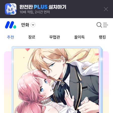
만화
추천
장르
무협관
꿀이득
랭킹