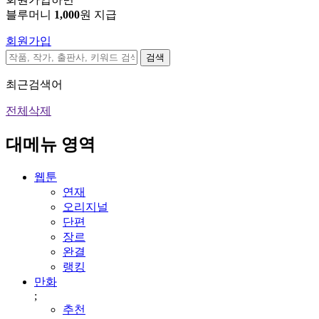
블루머니
1,000
원 지급
회원가입
검색
최근검색어
전체삭제
대메뉴 영역
웹툰
연재
오리지널
단편
장르
완결
랭킹
만화
;
추천