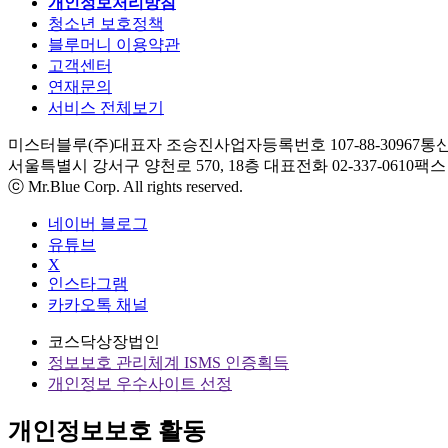
개인정보처리방침
청소년 보호정책
블루머니 이용약관
고객센터
연재문의
서비스 전체보기
미스터블루(주)
대표자 조승진
사업자등록번호 107-88-30967
통신
서울특별시 강서구 양천로 570, 18층
대표전화 02-337-0610
팩스 0
ⓒ Mr.Blue Corp. All rights reserved.
네이버 블로그
유튜브
X
인스타그램
카카오톡 채널
코스닥상장법인
정보보호 관리체계 ISMS 인증획득
개인정보 우수사이트 선정
개인정보보호 활동