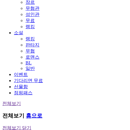
장르
무협관
성인관
무료
랭킹
소설
랭킹
판타지
무협
로맨스
BL
일반
이벤트
기다리면 무료
선물함
점핑패스
전체보기
전체보기
홈으로
전체보기 닫기