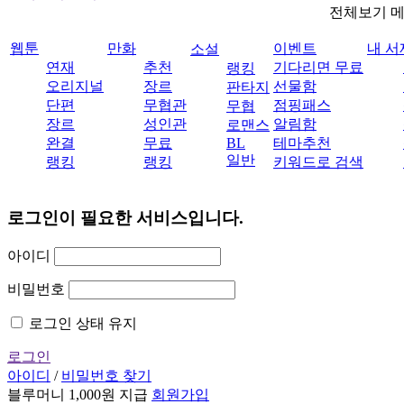
전체보기 
웹툰
만화
이벤트
내 서
소설
연재
추천
기다리면 무료
랭킹
오리지널
장르
선물함
판타지
단편
무협관
점핑패스
무협
장르
성인관
알림함
로맨스
완결
무료
BL
테마추천
일반
랭킹
랭킹
키워드로 검색
로그인이 필요한 서비스입니다.
아이디
비밀번호
로그인 상태 유지
로그인
아이디
/
비밀번호 찾기
블루머니 1,000원 지급
회원가입