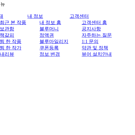
메뉴
재
내 정보
고객센터
최근 본 작품
내 정보 홈
고객센터 홈
보관함
블루머니
공지사항
책갈피
정액권
자주하는 질문
찜 한 작품
블루마일리지
1:1 문의
찜 한 작가
쿠폰등록
약관 및 정책
내리뷰
정보 변경
뷰어 설치안내