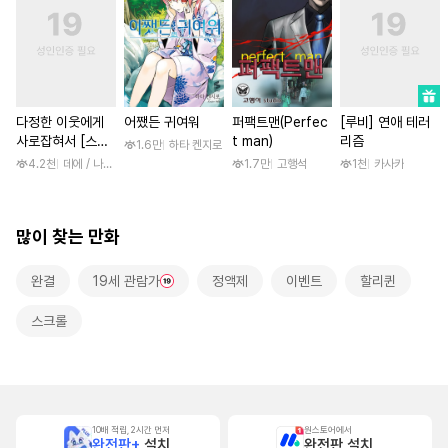
다정한 이웃에게
어쨌든 귀여워
퍼팩트맨(Perfec
[루비] 연애 테러
사로잡혀서 [스크
t man)
리즘
1.6만
하타 켄지로
롤]
4.2천
데에 / 나나하라 미사
1.7만
고행석
1천
카사카
많이 찾는 만화
완결
19세 관람가
정액제
이벤트
할리퀸
스크롤
10배 적립, 2시간 먼저
원스토어에서
완전판+
설치
완전판 설치