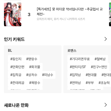
[특가세트] 못 미더운 악녀입니다만 ~추궁접서 교
3
체전~
오히츠지 에이, 유키 카나 / 나카무라 사츠키
인기 키워드
BL
로맨스
#
동인지
#
명랑수
#
기다리면무료
#
철벽남
#
만화단편
#
회귀물
#
판타지/SF
#
친구>연인
#
집착공
#
상처수
#
미남수
#
집착남
#
현대물
#
현대
#
츤데레공
#
욕망수
#
연하남
#
부부
#
초능력
#
임신수
#
다공일수
#
개그/코믹
#
짝사랑
#
안경수
#
민감수
#
수인
#
평범녀
#
능력녀
#
할리
새로나온 만화
#
장발
#
능글수
#
육아물
#
연상연하
#
재회물