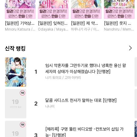
#
쓰레기수
#
얼빠수
#
돔섭버스
#
수인수
[일권만] 기억상실
[일권만] 잊혀진
[일권만] 제 약혼
[일권만] 웃지 않
#
자낮수
#
동정공
#
현대물
악역 영애는 공략
왕녀지만 정략결혼
은 취소되었습니다
는 약혼자님이 사
Minoru Katsura / Mizune
Odayaka / Maya Koike
하루나기 리구 / 미즈메
Nanohiru / Memek
#
사랑꾼공
#
변태
대상인 얀데레 의
한 남편에게 익애
[단행본]
랑에 빠진 건 변장
붓 오라버니에게서
받고 있습니다 [단
한 저인 것 같습니
#
모럴리스
#
평범공
도망칠 수가 없다
행본]
다 [단행본]
신작 랭킹
[단행본]
#
힐링물
#
상처공
#
가이드버스
#
순정수
임시 약혼자를 그만두기로 했더니 냉혹한 용신 왕
1
세자의 상태가 이상해졌습니다 [단행본]
#
순진수
#
페티쉬
#
강공
나기 토미오 / 고마 아카리
#
부부
#
벤츠공
#
난폭공
#
다정공
#
개아가공
달콤 사디스트 천사가 말하는 대로 [단행본]
#
이세계물
#
드라마
2
나나이
#
개그/코믹
#
적극수
#
도망수
#
헌신수
[체리콕] 구멍 뚫린 비디오방 -컨트보이 삽입 가
#
츤데레수
#
감자수
3
능- [단행본]