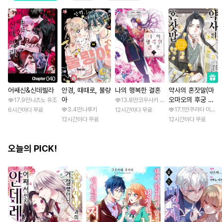
어쌔신&신데렐라
안경, 때때로, 불량
나의 행복한 결혼
약사의 혼잣말(마
아
오마오의 후궁 수
17.9만
나츠노 유조
13.8만
코우사카 리토 / 아기토기 아쿠미
수께끼 풀이수첩)
3.4만
나루키
17.1만
쿠라타 미노지 
6시간마다 무료
12시간마다 무료
12시간마다 무료
12시간마다 무료
오늘의 PICK!