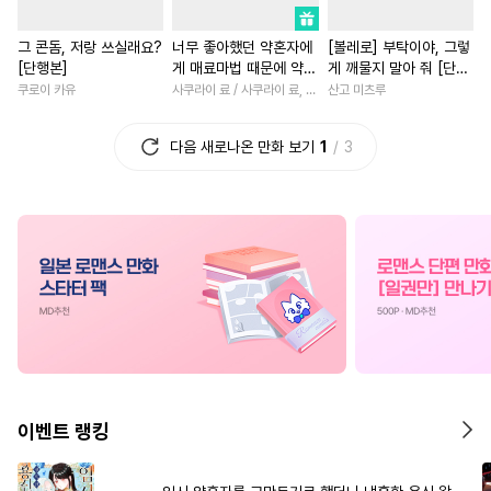
#
감금/강제
#
친구
#
동양풍
#
직진남
#
로맨스
#
절륜
그 콘돔, 저랑 쓰실래요?
너무 좋아했던 약혼자에
[볼레로] 부탁이야, 그렇
#
무심수
#
일상
#
무심공
#
직진녀
#
일상
#
복수
[단행본]
게 매료마법 때문에 약혼
게 깨물지 말아 줘 [단행
#
원나잇
#
침착수
#
배틀연애
#
연애/결혼
파기당했습니다
본]
쿠로이 카유
사쿠라이 료 / 사쿠라이 료, 시이나 사에라
산고 미츠루
#
OO버스
#
능글공
#
영상화
#
연예계
#
우정
다음 새로나온 만화 보기
1
3
#
미인수
#
BDSM
#
귀염수
#
까칠남
#
일상
#
능욕
#
헤테로공
#
하드코어
#
게임
#
다정남
#
삼각관
#
동물
#
직진공
#
잔망수
#
상처녀
#
무심남
#
능글
#
예민수
#
계략공
#
영혼바뀜
#
로맨스
#
시리어스
#
선후배
#
능욕
#
연애/결혼
#
드라마
#
동
#
까칠수
#
철벽수
#
성장물
#
명문세가
#
오해/착각
#
주종관계
#
첫사랑
#
친구>연인
#
조교
#
피폐물
#
사제관계
#
회귀물
#
철벽녀
이벤트 랭킹
#
키작공
#
유혹
#
연하수
#
다각관계
#
죽음/살인
#
인외존재
#
고수위
#
계약관계
#
차원이동물