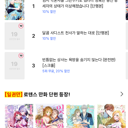
임시 약혼자를 그만두기로 했더니 냉혹한 용신 왕
#
헌신공
#
학원/캠퍼스
#
학원/캠퍼스
#
오피스물
1
세자의 상태가 이상해졌습니다 [단행본]
10% 할인
#
다각관계
#
군림수
#
역사/시대물
#
삼각관계
#
웹툰단행본
#
또라이공
달콤 사디스트 천사가 말하는 대로 [단행본]
2
10% 할인
#
질투
#
촉수
#
연상수
#
계약관계
#
옴니버스
#
절륜공
#
미남공
#
문란수
빈틈없는 상사는 욕망을 숨기지 않는다 (완전판)
3
[스크롤]
#
대형견공
#
서양풍
5화 무료, 20% 할인
#
판타지
#
초능력
#
첫사랑
#
첫경험
#
SM
#
미인공
[일권만]
로맨스 만화 단편 등장!
#
트라우마
#
인싸공
#
변태수
#
섹스파트너
#
능력공
#
존댓말공
#
재벌공
#
떡대수