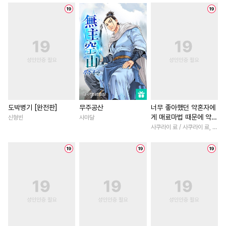
#
재회물
#
강수
#
연상공
#
환생물
#
학원/캠퍼스
#
리맨물
#
떡대공
#
동거
#
첫사랑
#
이세계물
#
초딩공
#
후회공
#
능력수
#
힐링물
#
후회녀
#
계략
#
까칠공
#
냉혈공
#
계략수
#
육아물
#
친구
#
서양풍
#
연하공
#
대물공
#
짝사랑
#
평범녀
#
선후배
#
고수
#
유혹수
#
집착수
#
다정수
#
소년
#
첫경험
#
백합/G
#
아방수
#
성인용품
#
친구
#
다정남
#
인외존
도박병기 [완전판]
무주공산
너무 좋아했던 약혼자에
게 매료마법 때문에 약혼
신형빈
사마달
#
조폭공
#
혐관
#
배틀연애
#
짝사랑
#
직진남
파기당했습니다 [단행
사쿠라이 료 / 사쿠라이 료, 시이나 사에라
#
소심수
#
능욕공
#
단정수
#
나이차커플
#
절륜
본]
#
소설원작
#
변태공
#
성장물
#
섹스파트너
#
수한정다정공
#
연예계
#
애증관계
#
원나잇
#
음험공
#
기억상실
#
소설원작
#
재벌남
#
연상연하
#
짝사랑공
#
동양풍
#
복수물
#
후회
#
후회수
#
능욕수
#
역사/시대물
#
사제관계