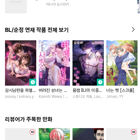
#
오메가버스
#
달달물
#
3P
테니야 요시와키
#
굴림수
#
순정공
#
동정수
#
광공
#
후방주의
BL/순정 연재 작품 전체 보기
#
친구>연인
#
애증관계
#
평범수
감시남편을 파멸시
버려진 성녀는 이
몸캠 BJ의 이중생
너는 펫 [스크롤]
킬 때까지 [스크
번 생엔 사랑을 거
활 [스크롤]
siosoy / koharu.y
Konniti Wawa / Maripara, ABE RAGE, En Hakka
스튜디오 계동, Lasso
Jiman, YY
롤]
부하기로 맹세합니
다 [스크롤]
리뷰어가 주목한 만화