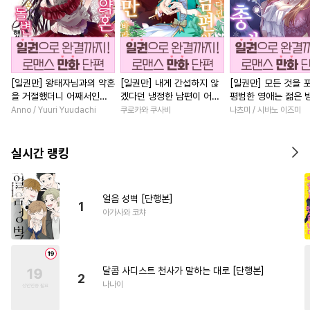
[일권만] 왕태자님과의 약혼
[일권만] 내게 간섭하지 않
[일권만] 모든 것을 
을 거절했더니 어째서인지
겠다던 냉정한 남편이 어째
평범한 영애는 젊은 
얀데레로 돌변했습니다 [단
선지 저만 바라봅니다 [단행
총애를 받는다 [단행
Anno / Yuuri Yuudachi
쿠로카와 쿠사비
나츠미 / 시바노 이즈미
행본]
본]
실시간 랭킹
얼음 성벽 [단행본]
1
아가사와 코챠
달콤 사디스트 천사가 말하는 대로 [단행본]
2
나나이