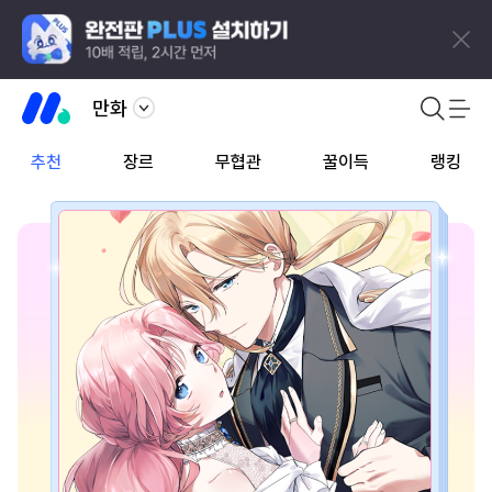
만화
추천
장르
무협관
꿀이득
랭킹