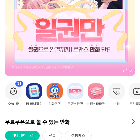
3
/
15
31
오늘UP
BL머니확인
만화퀴즈
로맨스단편
순정스타터팩
순정
신작캘
무료쿠폰으로 볼 수 있는 만화
기다리면 무료
선물
점핑패스