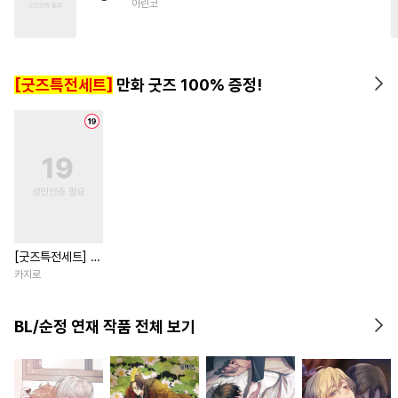
아린코
#
현대물
#
첫사랑
#
선후배
#
다정공
#
능욕수
#
연상수
#
오해/착각
[굿즈특전세트]
만화 굿즈 100% 증정!
[굿즈특전세트] 강
아지과 남자친구
카지로
외전
BL/순정 연재 작품 전체 보기