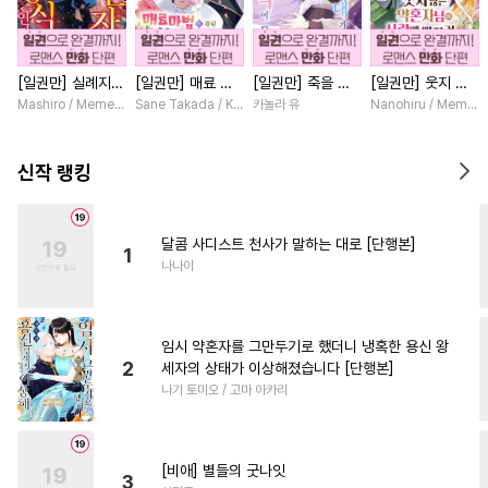
#
모럴리스
#
애증관계
#
굴림수
#
혐관
#
판타지
[일권만] 실례지만
[일권만] 매료 마
[일권만] 죽을 뻔
[일권만] 웃지 않
#
동거
#
배틀연애
#
까칠수
약혼자님, 당신의
법에 걸린 척했더
한 늑대가 운명의
는 약혼자님이 사
Mashiro / Memeko
Sane Takada / Koki Fuyutsuki
카놀라 유
Nanohiru / Memek
#
후방주의
#
삼각관계
눈은 장식인가요?
니 냉담했던 약혼
짝이 되기까지 [단
랑에 빠진 건 변장
[단행본]
자가 맹목적인 사
행본]
한 저인 것 같습니
#
벤츠공
#
동양풍
#
민감수
랑꾼이 되었습니다
다 [단행본]
신작 랭킹
[단행본]
#
짝사랑
#
개그/코믹
#
안경수
#
다정수
#
문란공
달콤 사디스트 천사가 말하는 대로 [단행본]
1
#
페티쉬
#
또라이공
나나이
#
후회공
#
동물
#
유혹수
#
초딩공
#
대물공
#
평범공
임시 약혼자를 그만두기로 했더니 냉혹한 용신 왕
#
능글공
#
피폐물
#
귀염수
2
세자의 상태가 이상해졌습니다 [단행본]
나기 토미오 / 고마 아카리
#
친구
#
수인수
#
냉혈공
#
음험공
#
아방수
#
순정수
#
키작공
#
까칠공
#
무심수
[비애] 별들의 굿나잇
3