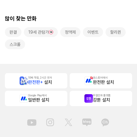
많이 찾는 만화
완결
19세 관람가
정액제
이벤트
할리퀸
스크롤
10배 적립, 2시간 먼저
원스토어에서
완전판+
설치
완전판 설치
Google Play에서
무협만화 플랫폼
일반판 설치
강툰 설치