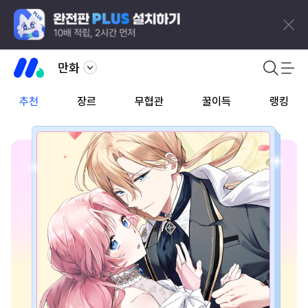
만화
추천
장르
무협관
꿀이득
랭킹