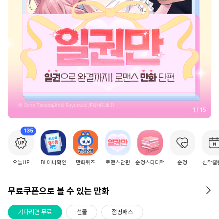
2
/
15
135
오늘UP
BL머니확인
만화퀴즈
로맨스단편
순정스타터팩
순정
신작캘
무료쿠폰으로 볼 수 있는 만화
기다리면 무료
선물
점핑패스