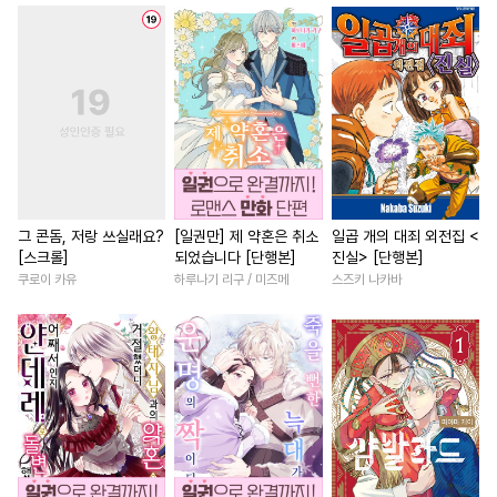
#
계략수
#
사제관계
#
계약관계
#
철벽남
#
리맨물
#
능력공
#
유혹
#
조신남
#
첫사랑
#
할리
#
변태
#
대형견공
#
회귀물
#
상처녀
#
드라
#
츤데레수
#
동정공
#
영상화
#
삼각관계
#
드라마
#
미인수
#
군림수
#
능력녀
#
서양풍
#
재벌
#
미남수
#
재벌공
#
계략공
#
짝사랑
#
로맨스
#
연예
#
초능력
#
일상
#
다공일수
#
동양풍
#
다정남
#
무심
그 콘돔, 저랑 쓰실래요?
[일권만] 제 약혼은 취소
일곱 개의 대죄 외전집 <
[스크롤]
되었습니다 [단행본]
진실> [단행본]
#
계약관계
#
변태수
#
애증관계
#
오피스물
쿠로이 카유
하루나기 리구 / 미즈메
스즈키 나카바
#
얼빠수
#
미남공
#
집착수
#
명문세가
#
우정
#
직진
#
다각관계
#
쓰레기공
#
능욕
#
후회녀
#
사제관
#
후회수
#
조폭공
#
SM
#
환생물
#
죽음/살인
#
소
#
능글수
#
상처공
#
계략남
#
연애/결혼
#
친
#
친구>연인
#
원나잇
#
연하남
#
영혼바뀜
#
질투
#
단정수
#
달달물
#
역사/시대물
#
배틀연애