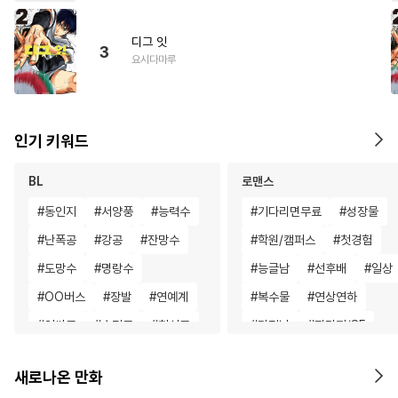
디그 잇
3
요시다마루
인기 키워드
BL
로맨스
#
동인지
#
서양풍
#
능력수
#
기다리면무료
#
성장물
#
난폭공
#
강공
#
잔망수
#
학원/캠퍼스
#
첫경험
#
도망수
#
명랑수
#
능글남
#
선후배
#
일상
#
OO버스
#
장발
#
연예계
#
복수물
#
연상연하
#
인싸공
#
순정공
#
헌신공
#
다정남
#
판타지/SF
#
사랑꾼공
#
하드코어
#
힐링물
#
섹스파트너
새로나온 만화
#
절륜공
#
개아가공
#
원나잇
#
게임
#
직진남