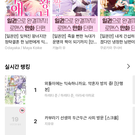
[일권만] 잊혀진 왕녀지만
[일권만] 죽을 뻔한 늑대가
[일권만] 내게 간섭하
정략결혼 한 남편에게 익애
운명의 짝이 되기까지 [단행
겠다던 냉정한 남편이
받고 있습니다 [단행본]
본]
선지 저만 바라봅니다
Odayaka / Maya Koike
카놀라 유
쿠로카와 쿠사비
본]
실시간 랭킹
외톨이에는 익숙하니까요. 약혼자 방치 중! [단행
1
본]
하레타 준 / 하레타 준, 아라세 야히로
카부라기 선생의 두근두근 사죄 방문 [스크롤]
2
지유유