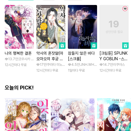
나의 행복한 결혼
약사의 혼잣말(마
잠들지 않은 바다
[크림툰] SPUNK
오마오의 후궁 수
[스크롤]
Y GOBLIN -스펑
13.7만
코우사카 리토 / 아기토기 아쿠미
수께끼 풀이수첩)
키 고블린- [스크
17만
쿠라타 미노지 / 휴우가 나츠
4.5만
JNH.WH Studio / Lasso
14.7만
이쿠야스
12시간마다 무료
롤]
12시간마다 무료
1일마다 무료
12시간마다 무료
오늘의 PICK!