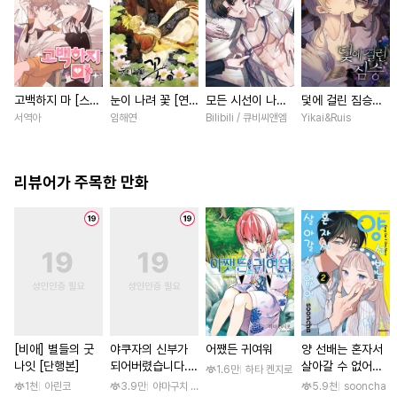
고백하지 마 [스크
눈이 나려 꽃 [연
모든 시선이 나에
덫에 걸린 짐승
롤]
재]
게 [스크롤]
[스크롤]
서역아
임해연
Bilibili / 큐비씨앤엠
Yikai&Ruis
리뷰어가 주목한 만화
[비애] 별들의 굿
야쿠자의 신부가
어쨌든 귀여워
양 선배는 혼자서
나잇 [단행본]
되어버렸습니다.
살아갈 수 없어
1.6만
하타 켄지로
[스크롤]
[단행본]
1천
아린코
3.9만
야마구치 네네
5.9천
sooncha