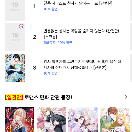
달콤 사디스트 천사가 말하는 대로 [단행본]
#
동정수
#
고수위
#
연하수
1
10% 할인
#
무심공
#
소설원작
#
만화단편
#
존댓말공
빈틈없는 상사는 욕망을 숨기지 않는다 (완전판)
#
능욕공
#
미인공
#
소심수
2
[스크롤]
#
주종관계
#
임신수
5화 무료, 20% 할인
#
재회물
#
철벽수
#
수인
#
연하공
#
웹툰단행본
임시 약혼자를 그만두기로 했더니 냉혹한 용신 왕
3
세자의 상태가 이상해졌습니다 [단행본]
#
역사/시대물
#
헤테로공
10% 할인
#
적극수
#
짝사랑공
#
변태공
#
츤데레공
[일권만]
로맨스 만화 단편 등장!
#
문란수
#
조교
#
욕망수
#
직진공
#
옴니버스
#
헌신수
#
자낮수
#
쓰레기수
#
학원/캠퍼스