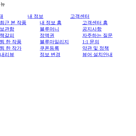
메뉴
재
내 정보
고객센터
최근 본 작품
내 정보 홈
고객센터 홈
보관함
블루머니
공지사항
책갈피
정액권
자주하는 질문
찜 한 작품
블루마일리지
1:1 문의
찜 한 작가
쿠폰등록
약관 및 정책
내리뷰
정보 변경
뷰어 설치안내