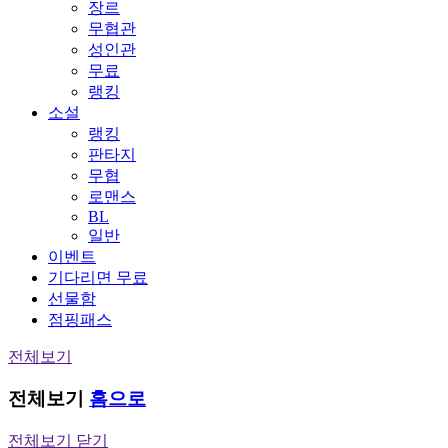
장르
무협관
성인관
무료
랭킹
소설
랭킹
판타지
무협
로맨스
BL
일반
이벤트
기다리면 무료
선물함
점핑패스
전체보기
전체보기
홈으로
전체보기 닫기