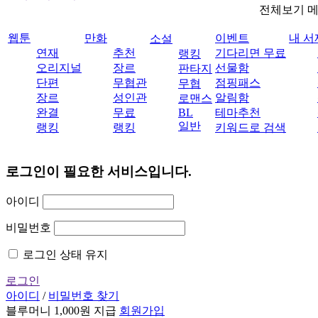
전체보기 
웹툰
만화
이벤트
내 서
소설
연재
추천
기다리면 무료
랭킹
오리지널
장르
선물함
판타지
단편
무협관
점핑패스
무협
장르
성인관
알림함
로맨스
완결
무료
BL
테마추천
일반
랭킹
랭킹
키워드로 검색
로그인이 필요한 서비스입니다.
아이디
비밀번호
로그인 상태 유지
로그인
아이디
/
비밀번호 찾기
블루머니 1,000원 지급
회원가입