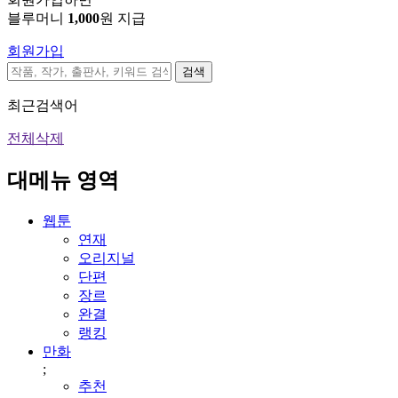
블루머니
1,000
원 지급
회원가입
검색
최근검색어
전체삭제
대메뉴 영역
웹툰
연재
오리지널
단편
장르
완결
랭킹
만화
;
추천