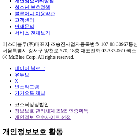
개인정보처리방침
청소년 보호정책
블루머니 이용약관
고객센터
연재문의
서비스 전체보기
미스터블루(주)
대표자 조승진
사업자등록번호 107-88-30967
통신
서울특별시 강서구 양천로 570, 18층
대표전화 02-337-0610
팩스 0
ⓒ Mr.Blue Corp. All rights reserved.
네이버 블로그
유튜브
X
인스타그램
카카오톡 채널
코스닥상장법인
정보보호 관리체계 ISMS 인증획득
개인정보 우수사이트 선정
개인정보보호 활동