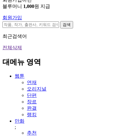
블루머니
1,000
원 지급
회원가입
검색
최근검색어
전체삭제
대메뉴 영역
웹툰
연재
오리지널
단편
장르
완결
랭킹
만화
;
추천