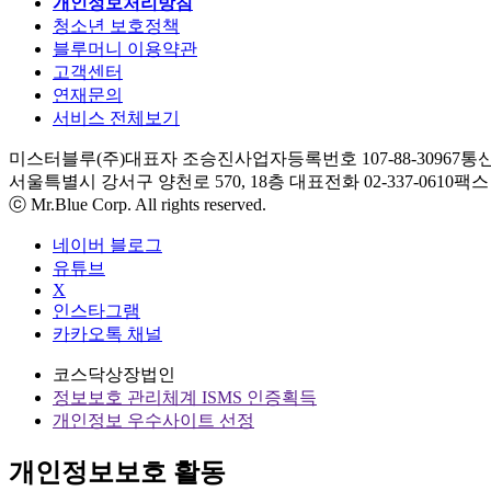
개인정보처리방침
청소년 보호정책
블루머니 이용약관
고객센터
연재문의
서비스 전체보기
미스터블루(주)
대표자 조승진
사업자등록번호 107-88-30967
통신
서울특별시 강서구 양천로 570, 18층
대표전화 02-337-0610
팩스 0
ⓒ Mr.Blue Corp. All rights reserved.
네이버 블로그
유튜브
X
인스타그램
카카오톡 채널
코스닥상장법인
정보보호 관리체계 ISMS 인증획득
개인정보 우수사이트 선정
개인정보보호 활동