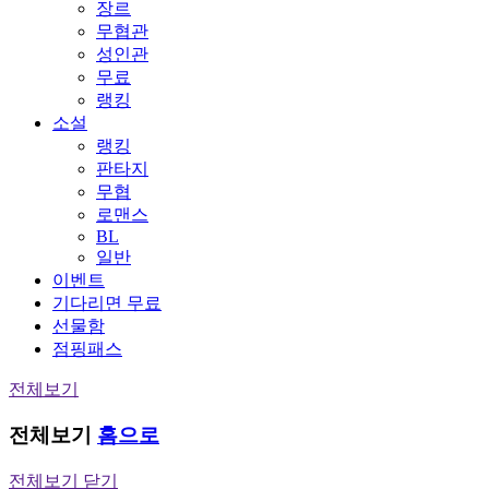
장르
무협관
성인관
무료
랭킹
소설
랭킹
판타지
무협
로맨스
BL
일반
이벤트
기다리면 무료
선물함
점핑패스
전체보기
전체보기
홈으로
전체보기 닫기