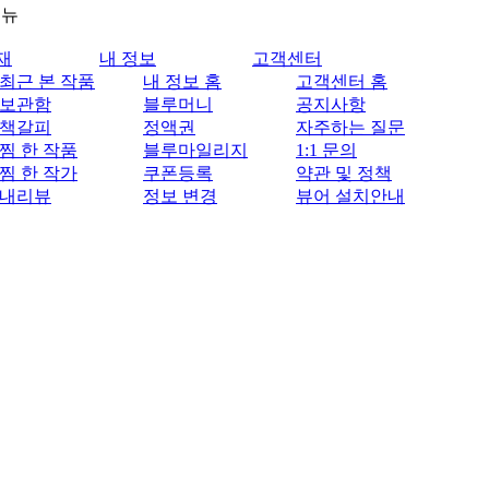
메뉴
재
내 정보
고객센터
최근 본 작품
내 정보 홈
고객센터 홈
보관함
블루머니
공지사항
책갈피
정액권
자주하는 질문
찜 한 작품
블루마일리지
1:1 문의
찜 한 작가
쿠폰등록
약관 및 정책
내리뷰
정보 변경
뷰어 설치안내