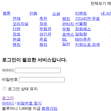
전체보기 
웹툰
만화
이벤트
내 서
소설
연재
추천
기다리면 무료
랭킹
오리지널
장르
선물함
판타지
단편
무협관
점핑패스
무협
장르
성인관
알림함
로맨스
완결
무료
BL
테마추천
일반
랭킹
랭킹
키워드로 검색
로그인이 필요한 서비스입니다.
아이디
비밀번호
로그인 상태 유지
로그인
아이디
/
비밀번호 찾기
블루머니 1,000원 지급
회원가입