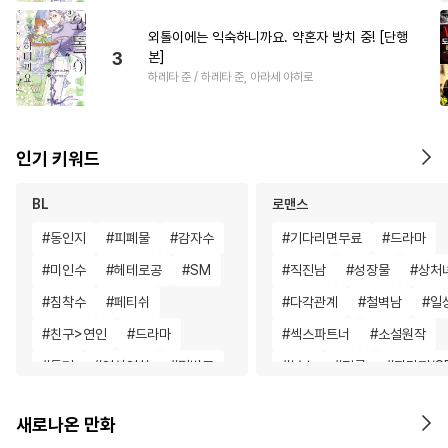
외톨이에는 익숙하니까요. 약혼자 방치 중! [단행
3
본]
하레타 준 / 하레타 준, 아라세 야히로
인기 키워드
BL
로맨스
#
동인지
#
피폐물
#
감자수
#
기다리면무료
#
드라마
#
미인수
#
헤테로공
#
SM
#
직진남
#
성장물
#
상처
#
침착수
#
페티쉬
#
다각관계
#
철벽남
#
일
#
친구>연인
#
드라마
#
섹스파트너
#
소설원작
#
동거
#
연상연하
#
평범공
#
복수
#
절륜
#
판타지/S
#
또라이공
#
굴림수
#
초능력
#
우정
#
친구
새로나온 만화
#
츤데레수
#
귀염수
#
삼각관계
#
연상연하