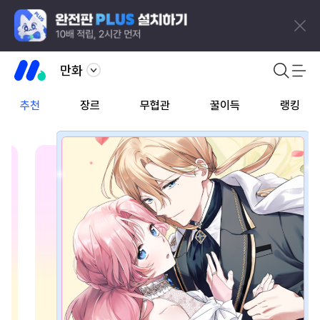
만화
추천
장르
무협관
꿀이득
랭킹