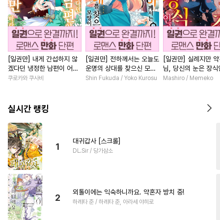
[일권만] 내게 간섭하지 않
[일권만] 전하께서는 오늘도
[일권만] 실례지만 
겠다던 냉정한 남편이 어째
운명의 상대를 찾으신 모양
님, 당신의 눈은 장
선지 저만 바라봅니다 [단행
이네요 (웃음) [단행본]
요? [단행본]
쿠로카와 쿠사비
Shin Fukuda / Yoko Kurosu
Mashiro / Memeko
본]
실시간 랭킹
대귀갑사 [스크롤]
1
DL.Sir / 당가삼소
외톨이에는 익숙하니까요. 약혼자 방치 중!
2
하레타 준 / 하레타 준, 아라세 야히로