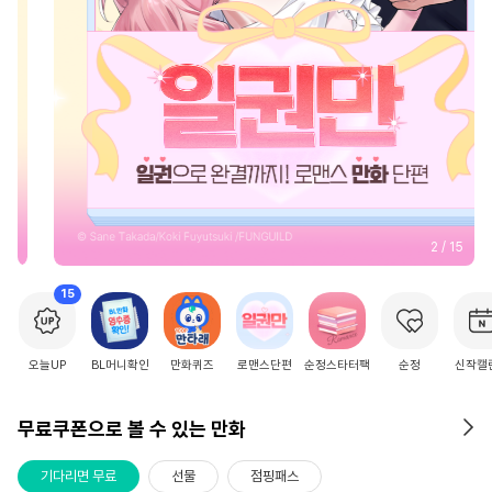
2
/
15
15
오늘UP
BL머니확인
만화퀴즈
로맨스단편
순정스타터팩
순정
신작캘
무료쿠폰으로 볼 수 있는 만화
기다리면 무료
선물
점핑패스