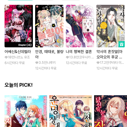
어쌔신&신데렐라
안경, 때때로, 불량
나의 행복한 결혼
약사의 혼잣말(마
아
오마오의 후궁 수
18만
나츠노 유조
13.8만
코우사카 리토 / 아기토기 아쿠미
수께끼 풀이수첩)
3.5만
나루키
17.2만
쿠라타 미노지 
6시간마다 무료
12시간마다 무료
12시간마다 무료
12시간마다 무료
오늘의 PICK!