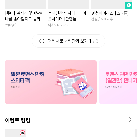
#
임신수
#
조폭공
#
재벌공
#
현대물
#
철벽녀
[루비] 옆자리 꽃미남이
늑대인간 인사이드・아
멍청바이러스 [스크롤]
#
일상
#
변태수
#
돔섭버스
#
배틀연애
#
첫사랑
나를 좋아할지도 몰라
웃사이더 [단행본]
갱꿀 / 오아시수
#
연애/결혼
#
동물
#
계략수
#
나이차커플
#
현대물
[단행본]
료(Ryo)
이치노미야 87
#
모럴리스
#
후방주의
#
절륜남
#
친구>연인
다음 새로나온 만화 보기
1
3
#
예민수
#
초능력
#
판타지
#
직진녀
#
이세계물
#
잔망수
#
회귀물
#
사제관계
#
육아물
#
게
#
사랑꾼공
#
상처공
#
소년
#
동양풍
#
짝사랑
#
트라우마
#
재회물
#
후회남
#
재회물
#
직진공
#
능욕공
#
상처수
#
영혼바뀜
#
고수위
#
역사/시대물
#
강수
#
서양풍
#
집착남
#
짝사
#
떡대수
#
까칠수
#
다정수
#
인외존재
#
로맨스
#
선후배
#
연하수
#
얼빠수
#
힐링물
#
부부
#
명문세
이벤트 랭킹
#
직진수
#
오해/착각
#
연애/결혼
#
죽음/살인
#
자낮수
#
난폭공
#
후회녀
#
개그/코믹