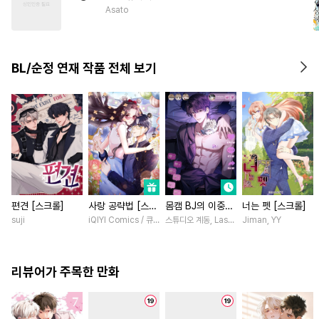
#
개그/코믹
#
서양풍
#
유혹
Asato
BL/순정 연재 작품 전체 보기
편견 [스크롤]
사랑 공략법 [스크
몸캠 BJ의 이중생
너는 펫 [스크롤]
롤]
활 [스크롤]
suji
iQIYI Comics / 큐비씨엔엠
스튜디오 계동, Lasso
Jiman, YY
리뷰어가 주목한 만화