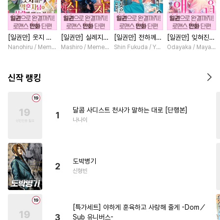
#
시리어스
#
소설원작
#
친구
#
능욕수
#
기억상실
[일권만] 웃지 않
[일권만] 실례지만
[일권만] 전하께서
[일권만] 잊혀진
#
만화단편
#
절륜공
#
능욕
는 약혼자님이 사
약혼자님, 당신의
는 오늘도 운명의
왕녀지만 정략결혼
Nanohiru / Memeko
Mashiro / Memeko
Shin Fukuda / Yoko Kurosu
Odayaka / Maya Ko
#
연상수
#
쓰레기수
랑에 빠진 건 변장
눈은 장식인가요?
상대를 찾으신 모
한 남편에게 익애
한 저인 것 같습니
[단행본]
양이네요 (웃음)
받고 있습니다 [단
#
대형견공
#
짝사랑
다 [단행본]
[단행본]
행본]
신작 랭킹
#
무심공
#
후회공
#
원나잇
#
유사근친
#
3P
#
능글수
달콤 사디스트 천사가 말하는 대로 [단행본]
1
#
첫경험
#
촉수
#
인외존재
나나이
#
츤데레공
#
헌신수
#
OO버스
#
성인용품
도박병기
#
초딩공
#
대물공
#
문란수
2
신형빈
#
순정수
#
힐링물
#
삼각관계
#
도망수
[특가세트] 야하게 훈육하고 사랑해 줄게 -Dom／
#
냉혈공
#
고수위
#
수인수
3
Sub 유니버스-