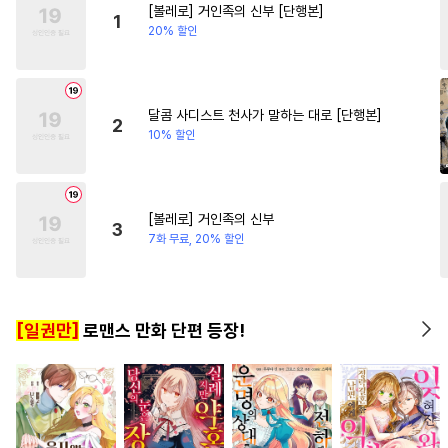
[볼레로] 거인족의 신부 [단행본]
#
수한정다정공
#
감금/강제
#
다정남
#
능글남
#
로맨
1
20% 할인
#
이세계물
#
군림수
#
까칠남
#
하드코어
#
키작공
#
복수
#
적극수
#
웹툰단행본
달콤 사디스트 천사가 말하는 대로 [단행본]
2
10% 할인
#
계약관계
#
섹스파트너
#
연상공
#
다정공
#
BDSM
#
다공일수
#
안경수
[볼레로] 거인족의 신부
3
#
음험공
#
아방수
#
순정공
7화 무료, 20% 할인
#
가이드버스
#
주종관계
#
미인공
#
유혹수
#
달달물
[일권만]
로맨스 만화 단편 등장!
#
변태공
#
애증관계
#
소심수
#
학원/캠퍼스
#
조교
#
연예계
#
현대물
#
동양풍
#
동정공
#
동정수