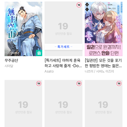
#
단정수
#
집착공
#
무심수
#
계약관계
#
차원이동물
#
미남공
#
변태
#
리맨물
#
계략남
#
첫경험
#
일상
#
명랑수
#
벤츠공
#
수인
#
백합/GL
#
영상화
#
친
#
첫사랑
#
강공
#
광공
#
무심남
#
회귀물
#
연하
#
능력수
#
미남수
#
평범녀
#
동거
#
재벌남
#
배틀연애
#
오메가버스
#
평범녀
#
애증관계
#
장발
#
떡대공
#
짝사랑공
#
역사/시대물
#
직진남
무주공산
[특가세트] 야하게 훈육
[일권만] 모든 것을 포기
하고 사랑해 줄게 -Dom
한 평범한 영애는 젊은
사마달
#
SF
#
존댓말공
#
능력공
#
능욕
#
성장물
／Sub 유니버스-
빙제의 총애를 받는다
Asato
나츠미 / 시바노 이즈미
#
철벽수
#
민감수
#
계략공
#
친구>연인
#
원나잇
[단행본]
#
개아가공
#
욕망수
#
부부
#
첫사랑
#
환생물
#
선후
#
까칠공
#
다각관계
#
다정남
#
학원/캠퍼스
#
후회수
#
질투
#
사제관계
#
능력녀
#
오피스물
#
연하공
#
육아물
#
혐관
#
연예계
#
복수물
#
능글공
#
평범수
#
순진수
#
연애/결혼
#
학원/캠퍼스