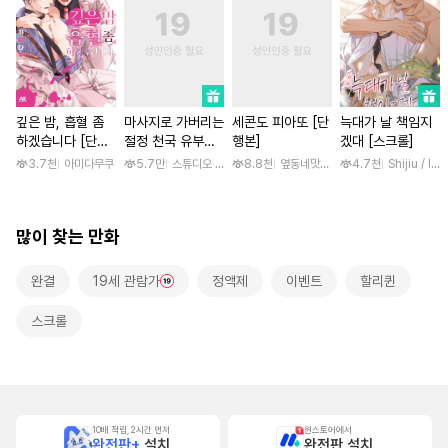
깊은 밤, 흡혈 좀
마사지로 가버리는
세콘도 피아또 [단
늑대가 날 책임지
하겠습니다 [단행
절정 천국 유부녀
행본]
겠대 [스크롤]
본]
[스크롤]
3.7천
아미다무쿠
5.7만
스튜디오 후안
8.8천
옆동네맛집 / 망고곰
4.7천
Shijiu / liub
많이 찾는 만화
완결
19세 관람가
정액제
이벤트
할리퀸
스크롤
10배 적립, 2시간 먼저
원스토어에서
완전판+
설치
완전판 설치