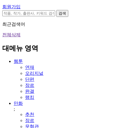
회원가입
검색
최근검색어
전체삭제
대메뉴 영역
웹툰
연재
오리지널
단편
장르
완결
랭킹
만화
;
추천
장르
무협관