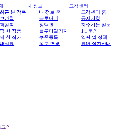
재
내 정보
고객센터
최근 본 작품
내 정보 홈
고객센터 홈
보관함
블루머니
공지사항
책갈피
정액권
자주하는 질문
찜 한 작품
블루마일리지
1:1 문의
찜 한 작가
쿠폰등록
약관 및 정책
내리뷰
정보 변경
뷰어 설치안내
로그인