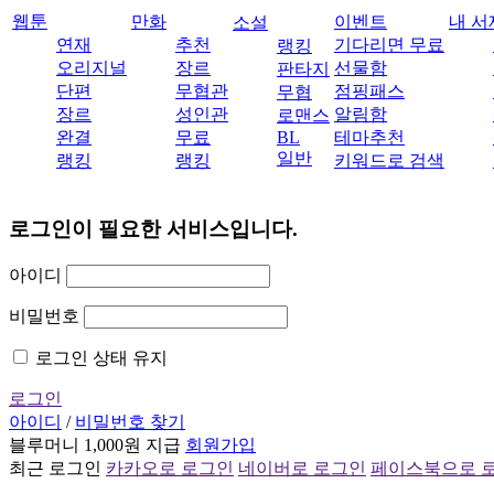
웹툰
만화
이벤트
내 서
소설
연재
추천
기다리면 무료
랭킹
오리지널
장르
선물함
판타지
단편
무협관
점핑패스
무협
장르
성인관
알림함
로맨스
완결
무료
BL
테마추천
일반
랭킹
랭킹
키워드로 검색
로그인이 필요한 서비스입니다.
아이디
비밀번호
로그인 상태 유지
로그인
아이디
/
비밀번호 찾기
블루머니 1,000원 지급
회원가입
최근 로그인
카카오로 로그인
네이버로 로그인
페이스북으로 