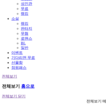
성인관
무료
랭킹
소설
랭킹
판타지
무협
로맨스
BL
일반
이벤트
기다리면 무료
선물함
점핑패스
전체보기
전체보기
홈으로
전체보기 닫기
전체보기 