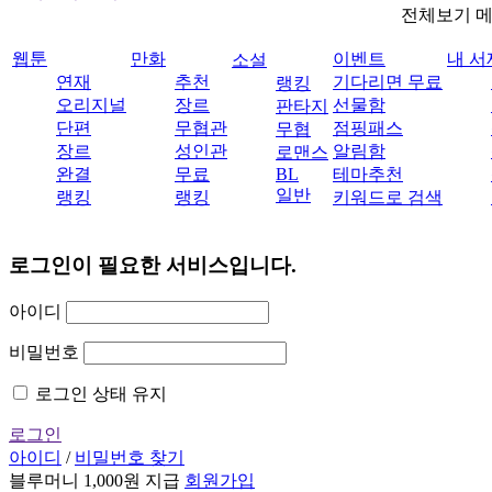
전체보기 
웹툰
만화
이벤트
내 서
소설
연재
추천
기다리면 무료
랭킹
오리지널
장르
선물함
판타지
단편
무협관
점핑패스
무협
장르
성인관
알림함
로맨스
완결
무료
BL
테마추천
일반
랭킹
랭킹
키워드로 검색
로그인이 필요한 서비스입니다.
아이디
비밀번호
로그인 상태 유지
로그인
아이디
/
비밀번호 찾기
블루머니 1,000원 지급
회원가입