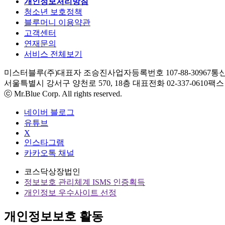
개인정보처리방침
청소년 보호정책
블루머니 이용약관
고객센터
연재문의
서비스 전체보기
미스터블루(주)
대표자 조승진
사업자등록번호 107-88-30967
통신
서울특별시 강서구 양천로 570, 18층
대표전화 02-337-0610
팩스 0
ⓒ Mr.Blue Corp. All rights reserved.
네이버 블로그
유튜브
X
인스타그램
카카오톡 채널
코스닥상장법인
정보보호 관리체계 ISMS 인증획득
개인정보 우수사이트 선정
개인정보보호 활동