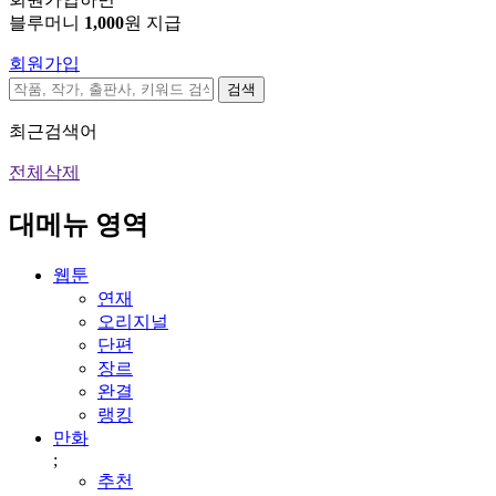
블루머니
1,000
원 지급
회원가입
검색
최근검색어
전체삭제
대메뉴 영역
웹툰
연재
오리지널
단편
장르
완결
랭킹
만화
;
추천