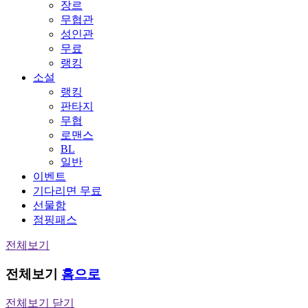
장르
무협관
성인관
무료
랭킹
소설
랭킹
판타지
무협
로맨스
BL
일반
이벤트
기다리면 무료
선물함
점핑패스
전체보기
전체보기
홈으로
전체보기 닫기