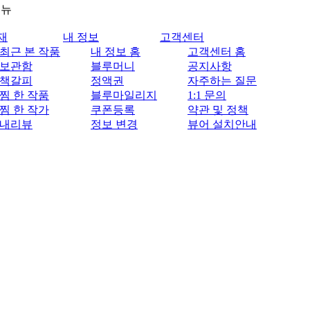
메뉴
재
내 정보
고객센터
최근 본 작품
내 정보 홈
고객센터 홈
보관함
블루머니
공지사항
책갈피
정액권
자주하는 질문
찜 한 작품
블루마일리지
1:1 문의
찜 한 작가
쿠폰등록
약관 및 정책
내리뷰
정보 변경
뷰어 설치안내