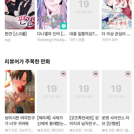
편견 [스크롤]
다니엘의 인어 [스
대충 일할까요?
더 이상 관심이 없
크롤]
[스크롤]
다며 이혼당한 영
suji
Yasheng+Houby/YoudbG Studio
대쿠 / 양총
이즈미 쿄카
애의 의외로 즐거
운 새로운 생활
[스크롤]
리뷰어가 주목한 만화
보이시한 여자친구
[체리콕] 사제가
[굿즈특전세트] 강
로켓 사이언스 러
가 너무 귀여워
신에게 총애받는
아지과 남자친구
브 [단행본]
이야기 [단행본]
외전
7.3천
규뉴무기고항
5.8만
엔타코타
2.8천
카지로
4.3천
빠야 / 물컹,