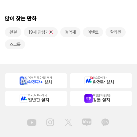
많이 찾는 만화
완결
19세 관람가
정액제
이벤트
할리퀸
스크롤
10배 적립, 2시간 먼저
원스토어에서
완전판+
설치
완전판 설치
Google Play에서
무협만화 플랫폼
일반판 설치
강툰 설치