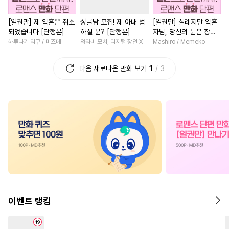
#
츤데레공
#
벤츠공
#
부부
#
다정남
#
복수
[일권만] 제 약혼은 취소
싱글남 모집! 제 아내 범
[일권만] 실례지만 약혼
#
능글수
#
음험공
#
무심남
#
연상연하
되었습니다 [단행본]
하실 분? [단행본]
자님, 당신의 눈은 장식
#
감금/강제
#
쓰레기수
#
판타지/SF
#
능력녀
인가요? [단행본]
하루나기 리구 / 미즈메
와라비 모치, 디지털 장인 X
Mashiro / Memeko
#
명랑수
#
미인수
#
조교
#
게임
#
현대물
#
소년
다음 새로나온 만화 보기
1
3
#
모럴리스
#
헤테로공
#
첫경험
#
로맨스
#
드라
#
미남수
#
유혹
#
주종관계
#
성장물
#
배틀연애
#
절
#
집착공
#
상처수
#
직진공
#
평범남
#
연애/결혼
#
수인수
#
무심공
#
평범녀
#
친구
#
후회남
#
인외존재
#
계략공
#
재벌남
#
동거
#
원나잇
#
순정수
#
침착수
#
대물공
#
할리퀸
#
오피스물
#
조폭공
#
수인
#
연상수
#
평범녀
#
고수위
#
첫사
#
옴니버스
#
군림수
#
학원/캠퍼스
#
짝사랑
이벤트 랭킹
#
문란공
#
얼빠수
#
임신수
#
섹스파트너
#
직진녀
#
계약관계
#
페티쉬
#
우정
#
역사/시대물