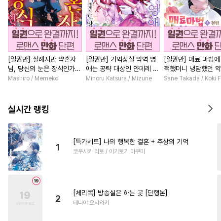
[일권만] 실례지만 약혼자
[일권만] 기억상실 악역 영
[일권만] 매료 마법에
님, 당신의 눈은 장식인가
애는 공략 대상인 얀데레 의
척했더니 냉담했던 
요? [단행본]
붓 오라버니에게서 도망칠
가 맹목적인 사랑꾼이
Mashiro / Memeko
Minoru Katsura / Mizune
Sane Takada / Koki F
수가 없다 [단행본]
습니다 [단행본]
실시간 랭킹
[특가세트] 나의 행복한 결혼 + 추상의 기억
1
코우사카 리토 / 아기토기 아쿠미
[체리콕] 방송실은 하는 곳 [단행본]
2
테니야 요시와키