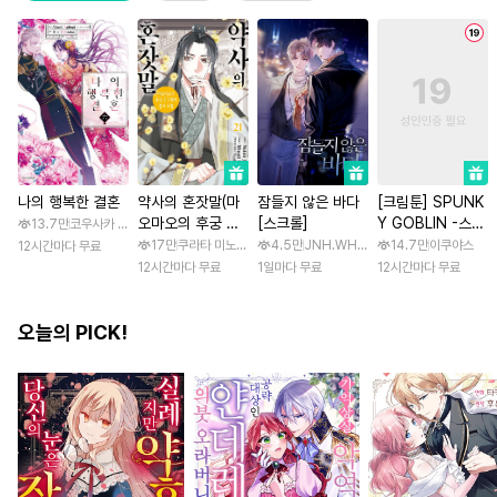
나의 행복한 결혼
약사의 혼잣말(마
잠들지 않은 바다
[크림툰] SPUNK
오마오의 후궁 수
[스크롤]
Y GOBLIN -스펑
13.7만
코우사카 리토 / 아기토기 아쿠미
수께끼 풀이수첩)
키 고블린- [스크
17만
쿠라타 미노지 / 휴우가 나츠
4.5만
JNH.WH Studio / Lasso
14.7만
이쿠야스
12시간마다 무료
롤]
12시간마다 무료
1일마다 무료
12시간마다 무료
오늘의 PICK!