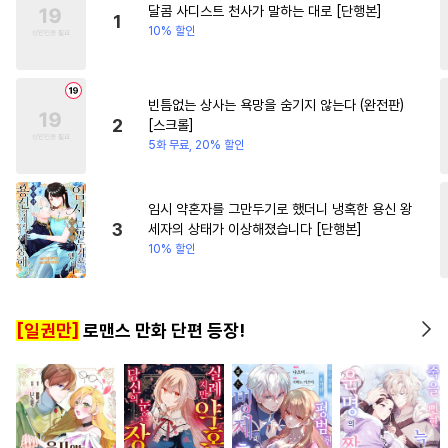
달콤 사디스트 천사가 말하는 대로 [단행본]
#
고수위
#
또라이공
#
사제관계
#
친구
1
10% 할인
#
BDSM
#
친구
#
난폭공
#
계약관계
#
변태수
#
동정공
빈틈없는 상사는 욕망을 숨기지 않는다 (완전판)
#
사제관계
#
자낮수
2
[스크롤]
#
냉혈공
#
철벽수
#
짝사랑
5화 무료, 20% 할인
#
달달물
#
선후배
#
강공
#
굴림수
#
하드코어
임시 약혼자를 그만두기로 했더니 냉혹한 용신 왕
3
세자의 상태가 이상해졌습니다 [단행본]
#
OO버스
#
변태
#
욕망수
10% 할인
#
이세계물
#
안경수
#
쓰레기공
#
회귀물
[일권만]
로맨스 만화 단편 등장!
#
판타지
#
연상공
#
첫경험
#
연예계
#
웹툰단행본
#
성인용품
#
학원/캠퍼스
#
후방주의
#
기억상실