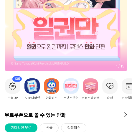
2
/
15
135
오늘UP
BL머니확인
만화퀴즈
로맨스단편
순정스타터팩
순정
신작캘
무료쿠폰으로 볼 수 있는 만화
기다리면 무료
선물
점핑패스