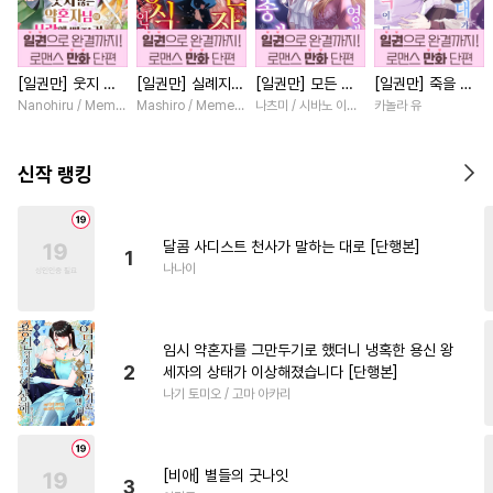
#
원나잇
#
능력수
#
대형견공
#
서양풍
#
장발
[일권만] 웃지 않
[일권만] 실례지만
[일권만] 모든 것
[일권만] 죽을 뻔
#
현대물
#
재벌공
#
재회물
는 약혼자님이 사
약혼자님, 당신의
을 포기한 평범한
한 늑대가 운명의
Nanohiru / Memeko
Mashiro / Memeko
나츠미 / 시바노 이즈미
카놀라 유
#
까칠수
#
능글공
#
동물
랑에 빠진 건 변장
눈은 장식인가요?
영애는 젊은 빙제
짝이 되기까지 [단
한 저인 것 같습니
[단행본]
의 총애를 받는다
행본]
#
오메가버스
#
다정수
다 [단행본]
[단행본]
신작 랭킹
#
사랑꾼공
#
능욕수
#
수한정다정공
#
가이드버스
달콤 사디스트 천사가 말하는 대로 [단행본]
1
#
헌신수
#
일상
#
절륜공
나나이
#
단정수
#
다정공
#
후회수
#
섹스파트너
#
인싸공
임시 약혼자를 그만두기로 했더니 냉혹한 용신 왕
#
개아가공
#
키작공
2
세자의 상태가 이상해졌습니다 [단행본]
나기 토미오 / 고마 아카리
#
다각관계
#
감자수
#
촉수
#
연상연하
#
미인공
#
삼각관계
#
짝사랑공
[비애] 별들의 굿나잇
3