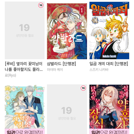
#
소설원작
#
계략수
#
동거
#
인외존재
#
영상화
#
능
#
다공일수
#
역사/시대물
#
상처녀
#
동양풍
#
로맨
#
헌신공
#
초능력
#
유혹수
#
연애/결혼
#
조신남
#
능력공
#
연하공
#
연하수
#
다각관계
#
개그/코믹
#
동정수
#
츤데레수
#
복수물
#
까칠남
#
연예
#
떡대공
#
부부
#
혐관
#
능글남
#
짝사랑
#
트라우마
#
오해/착각
#
친구>연인
#
환생물
[루비] 옆자리 꽃미남이
샴발라드 [단행본]
일곱 개의 대죄 [단행본]
나를 좋아할지도 몰라
마야마 케이
스즈키 나카바
#
질투
#
미남공
#
도망수
#
현대물
#
학원/캠퍼스
[단행본]
료(Ryo)
#
첫사랑
#
능욕
#
개그/코믹
#
집착남
#
철벽남
#
후회
#
애증관계
#
떡대수
#
SM
#
힐링물
#
재회물
#
일상
#
후회공
#
까칠공
#
동양풍
#
나이차커플
#
첫사랑
#
민감수
#
예민수
#
능욕공
#
연하남
#
영혼바뀜
#
친구>연인
#
상처공
#
선후배
#
다정남
#
드라마
#
순정공
#
무심수
#
친구>연인
#
소설원작