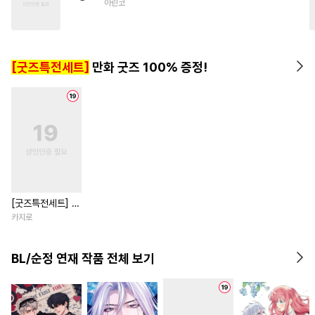
아린코
#
평범수
#
문란수
#
평범공
#
광공
#
소심수
#
3P
[굿즈특전세트]
만화 굿즈 100% 증정!
[굿즈특전세트] 강
아지과 남자친구
카지로
외전
BL/순정 연재 작품 전체 보기