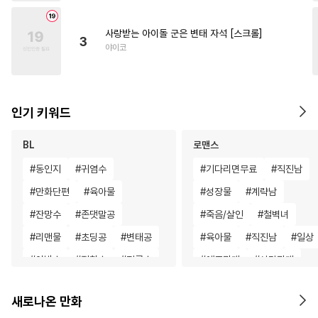
사랑받는 아이돌 군은 변태 자석 [스크롤]
3
야이코
인기 키워드
BL
로맨스
#
동인지
#
귀염수
#
기다리면무료
#
직진남
#
만화단편
#
육아물
#
성장물
#
계략남
#
잔망수
#
존댓말공
#
죽음/살인
#
철벽녀
#
리맨물
#
초딩공
#
변태공
#
육아물
#
직진남
#
일상
#
아방수
#
집착수
#
적극수
#
애증관계
#
삼각관계
#
강수
#
피폐물
#
배틀연애
#
회귀물
#
명문세가
새로나온 만화
#
힐링물
#
순진수
#
서양풍
#
절륜남