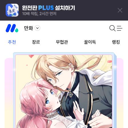
만화
추천
장르
무협관
꿀이득
랭킹