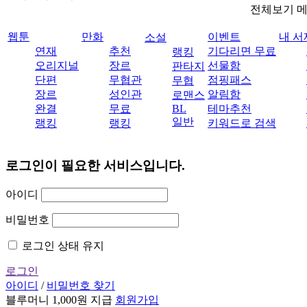
전체보기 
웹툰
만화
이벤트
내 서
소설
연재
추천
기다리면 무료
랭킹
오리지널
장르
선물함
판타지
단편
무협관
점핑패스
무협
장르
성인관
알림함
로맨스
완결
무료
BL
테마추천
일반
랭킹
랭킹
키워드로 검색
로그인이 필요한 서비스입니다.
아이디
비밀번호
로그인 상태 유지
로그인
아이디
/
비밀번호 찾기
블루머니 1,000원 지급
회원가입