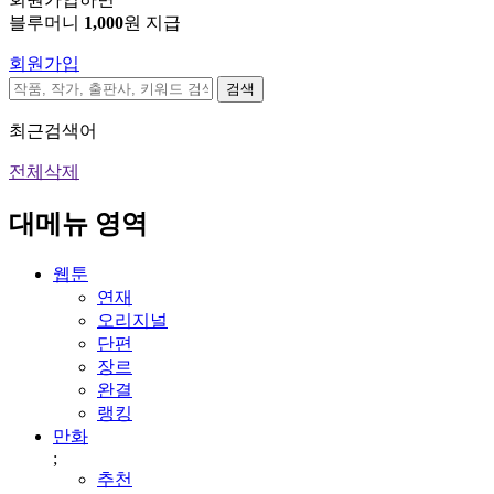
블루머니
1,000
원 지급
회원가입
검색
최근검색어
전체삭제
대메뉴 영역
웹툰
연재
오리지널
단편
장르
완결
랭킹
만화
;
추천