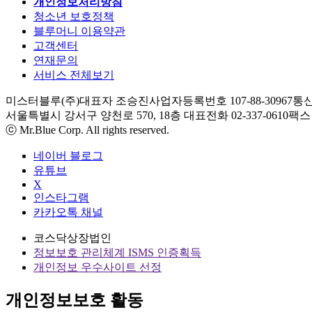
개인정보처리방침
청소년 보호정책
블루머니 이용약관
고객센터
연재문의
서비스 전체보기
미스터블루(주)
대표자 조승진
사업자등록번호 107-88-30967
통신
서울특별시 강서구 양천로 570, 18층
대표전화 02-337-0610
팩스 0
ⓒ Mr.Blue Corp. All rights reserved.
네이버 블로그
유튜브
X
인스타그램
카카오톡 채널
코스닥상장법인
정보보호 관리체계 ISMS 인증획득
개인정보 우수사이트 선정
개인정보보호 활동