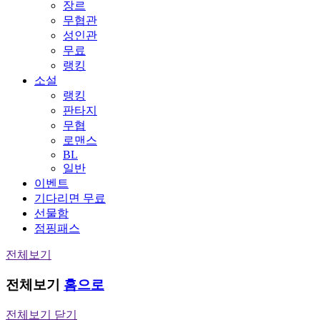
장르
무협관
성인관
무료
랭킹
소설
랭킹
판타지
무협
로맨스
BL
일반
이벤트
기다리면 무료
선물함
점핑패스
전체보기
전체보기
홈으로
전체보기 닫기