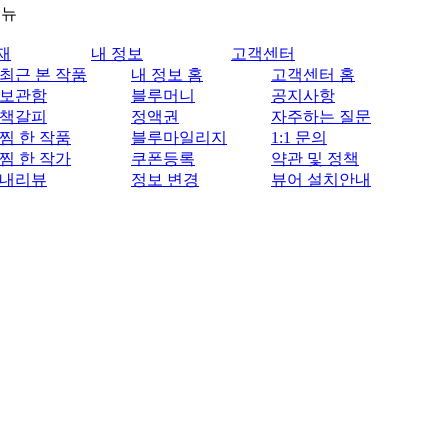
메뉴
재
내 정보
고객센터
최근 본 작품
내 정보 홈
고객센터 홈
보관함
블루머니
공지사항
책갈피
정액권
자주하는 질문
찜 한 작품
블루마일리지
1:1 문의
찜 한 작가
쿠폰등록
약관 및 정책
내리뷰
정보 변경
뷰어 설치안내