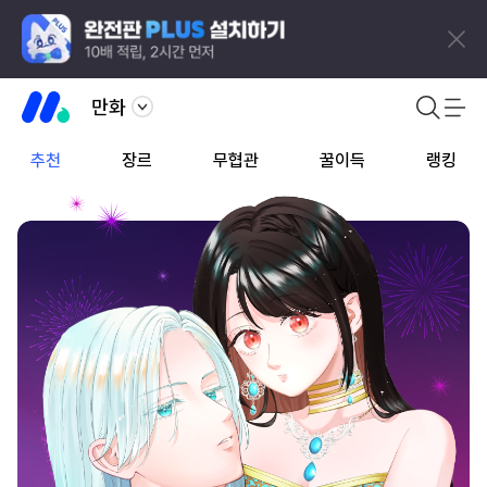
만화
추천
장르
무협관
꿀이득
랭킹