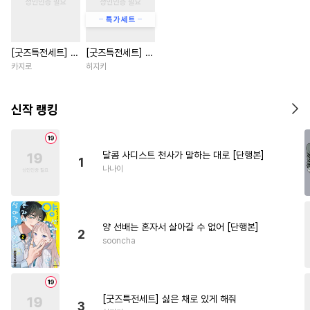
#
후방주의
#
민감수
#
연상공
#
연상수
[굿즈특전세트] 강
[굿즈특전세트] 싫
#
OO버스
#
재벌공
아지과 남자친구
은 채로 있게 해줘
카지로
히지키
#
키작공
#
리맨물
#
침착수
외전
#
떡대공
#
까칠공
신작 랭킹
#
오해/착각
#
안경수
#
오메가버스
#
능욕수
달콤 사디스트 천사가 말하는 대로 [단행본]
1
#
철벽수
#
소심수
#
순진수
나나이
#
고수위
#
첫사랑
#
연하공
#
납치
#
다각관계
#
난폭공
양 선배는 혼자서 살아갈 수 없어 [단행본]
#
피폐물
#
동양풍
2
sooncha
#
모럴리스
#
쓰레기공
#
주종관계
#
질투
#
강공
#
상처공
#
만화단편
[굿즈특전세트] 싫은 채로 있게 해줘
3