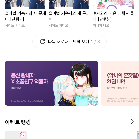
#
헌신공
#
계략수
#
개그/코믹
#
계약관계
흑마법 기숙사의 세 문제
흑마법 기숙사의 세 문제
후지와라 군은 대체로 옳
#
이세계물
#
굴림수
#
현대물
#
우정
#
후회남
아 [단행본]
아
다 [단행본]
#
미인공
#
문란공
#
첫사랑
#
할리퀸
#
복수
사이토 키미오
사이토 키미오
히나치 나오
#
나이차커플
#
능욕공
#
직진녀
#
선후배
다음 새로나온 만화 보기
1
3
#
대형견공
#
조교
#
연예계
#
학원/캠퍼스
#
드라마
#
재회물
#
강수
#
예민수
#
성장물
#
친구
#
육아물
#
짝사랑공
#
소설원작
#
철벽남
#
첫경험
#
능욕
#
무심공
#
조폭공
#
인외존재
#
능글남
#
삼각관계
#
순정공
#
부부
#
연애/결혼
#
이세계물
#
성인용품
#
초딩공
#
고수위
#
능력녀
#
츤데레공
#
미남공
#
섹스파트너
#
복수
#
떡대수
#
동거
#
개아가공
#
로맨스
#
짝사랑
#
짝사
이벤트 랭킹
#
미인수
#
힐링물
#
광공
#
평범남
#
일상
#
대물공
#
미남수
#
연하수
#
친구>연인
#
학원/캠퍼스