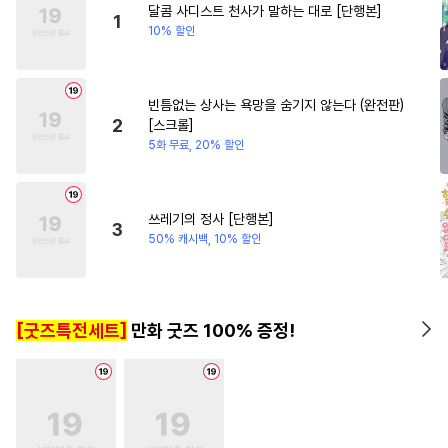
달콤 사디스트 천사가 말하는 대로 [단행본]
#
문란수
#
헌신수
#
직진남
#
원나잇
1
10% 할인
#
무뚝뚝공
#
동물
#
인싸공
#
연애/결혼
#
3P
#
상처수
#
판타지
빈틈없는 상사는 욕망을 숨기지 않는다 (완전판)
#
다정공
#
역사/시대물
2
[스크롤]
#
츤데레수
#
선후배
5화 무료, 20% 할인
#
벤츠공
#
친구>연인
#
서양풍
#
혐관
#
임신수
쓰레기의 정사 [단행본]
3
#
친구
#
명랑수
#
변태
50% 캐시백, 10% 할인
#
애증관계
#
능욕
#
수한정다정공
#
원나잇
[굿즈특전세트]
만화 굿즈 100% 증정!
#
무심수
#
직진공
#
유혹
#
감금/강제
#
장발공
#
후회공
#
까칠수
#
다공일수
#
군림수