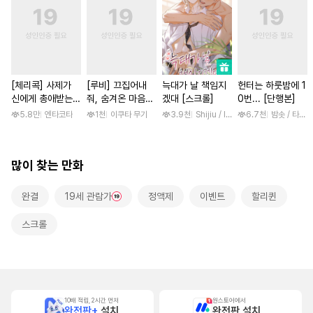
[체리콕] 사제가
[루비] 끄집어내
늑대가 날 책임지
헌터는 하룻밤에 1
신에게 총애받는
줘, 숨겨온 마음
겠대 [스크롤]
0번... [단행본]
이야기 [단행본]
[단행본]
5.8만
엔타코타
1천
이쿠타 무기
3.9천
Shijiu / liubeili
6.7천
밤솟 / 타조알
많이 찾는 만화
완결
19세 관람가
정액제
이벤트
할리퀸
스크롤
10배 적립, 2시간 먼저
원스토어에서
완전판+
설치
완전판 설치