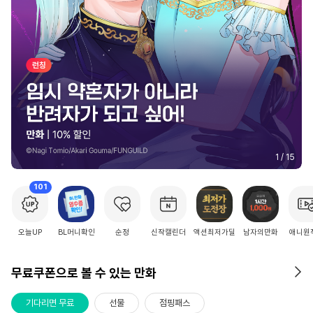
2
/
15
101
오늘UP
BL머니확인
순정
신작캘린더
액션최저가딜
남자의만화
애니원
무료쿠폰으로 볼 수 있는 만화
기다리면 무료
선물
점핑패스