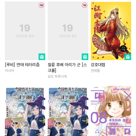
#
능글공
#
현대물
#
동정수
#
힐링물
#
회귀물
#
집착수
#
유혹수
#
단정수
#
배틀연애
#
친구
#
동거
#
페티쉬
#
웹툰단행본
#
다정남
#
영상화
#
연하
#
능력수
#
귀염수
#
직진남
#
역사/시대물
#
개그/코믹
#
욕망수
#
일상
#
상처녀
#
첫사랑
#
적극수
#
집착공
#
SM
#
성장물
#
오피스물
#
학원/캠퍼스
#
수인수
#
조신남
#
현대물
[루비] 연애 테러리즘
절륜 후배 아리가 군 [스
강호대협
크롤]
카사카
천제황
#
촉수
#
병약수
#
인외존재
#
소설원작
#
평범녀
#
부
요도 하루시게
#
냉혈공
#
짝사랑
#
잔망수
#
절륜남
#
죽음/살인
#
평범공
#
변태수
#
드라마
#
환생물
#
판타지/SF
#
쓰레기수
#
사랑꾼공
#
연상연하
#
차원이동물
#
수인
#
음험공
#
동정공
#
다각관계
#
게임
#
얼빠수
#
배틀연애
#
영혼바뀜
#
재회물
#
감자수
#
사제관계
#
다정남
#
계략남