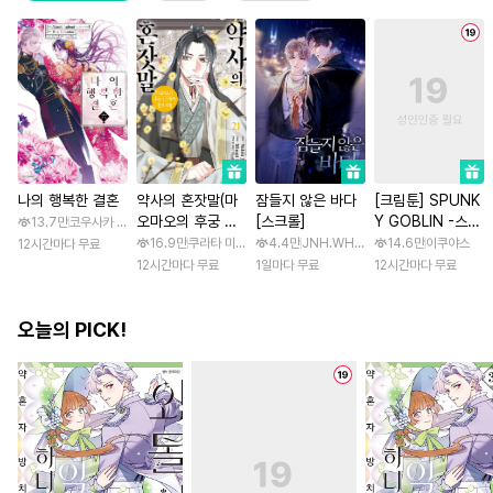
나의 행복한 결혼
약사의 혼잣말(마
잠들지 않은 바다
[크림툰] SPUNK
오마오의 후궁 수
[스크롤]
Y GOBLIN -스펑
13.7만
코우사카 리토 / 아기토기 아쿠미
수께끼 풀이수첩)
키 고블린- [스크
16.9만
쿠라타 미노지 / 휴우가 나츠
4.4만
JNH.WH Studio / Lasso
14.6만
이쿠야스
12시간마다 무료
롤]
12시간마다 무료
1일마다 무료
12시간마다 무료
오늘의 PICK!