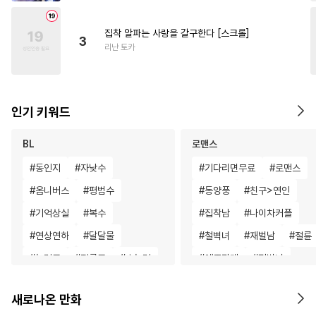
집착 알파는 사랑을 갈구한다 [스크롤]
3
리난 토카
인기 키워드
BL
로맨스
#
동인지
#
자낮수
#
기다리면무료
#
로맨스
#
옴니버스
#
평범수
#
동양풍
#
친구>연인
#
기억상실
#
복수
#
집착남
#
나이차커플
#
연상연하
#
달달물
#
철벽녀
#
재벌남
#
절륜
#
능력공
#
절륜공
#
초능력
#
애증관계
#
평범녀
#
도망수
#
능글수
#
후회녀
#
삼각관계
새로나온 만화
#
섹스파트너
#
하드코어
#
무심남
#
까칠남
#
서양