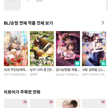
히지키
#
순정수
#
육아물
#
일상
#
BDSM
#
트라우마
#
첫경험
#
장발
#
또라이공
BL/순정 연재 작품 전체 보기
#
후회수
#
헤테로공
#
다정수
#
변태공
#
가이드버스
#
존댓말공
#
계약관계
#
아방수
#
계략공
늑대 주인님에게
눈이 나려 꽃 [연
감시남편을 파멸시
사랑 공략법 [스크
사랑받는 신부님
재]
킬 때까지 [스크
롤]
CAT-CreativeGroup / Baitoumeng
임해연
siosoy / koharu.y
iQIYI Comics / 큐
[스크롤]
롤]
리뷰어가 주목한 만화