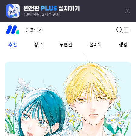
만화
추천
장르
무협관
꿀이득
랭킹