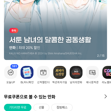
2
/
15
101
오늘UP
BL머니확인
신작캘린더
액션최저가딜
남자의만화
애니원작관
라노벨
무료쿠폰으로 볼 수 있는 만화
기다리면 무료
선물
점핑패스