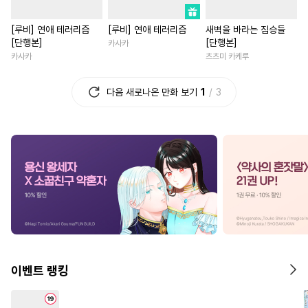
#
상처공
#
철벽수
#
선후배
#
로맨스
#
짝사
[루비] 연애 테러리즘
[루비] 연애 테러리즘
새벽을 바라는 짐승들
#
다공일수
#
유혹수
#
영혼바뀜
#
게임
#
복수
[단행본]
[단행본]
카사카
#
다각관계
#
질투
#
순진수
#
학원/캠퍼스
#
친구
카사카
츠츠미 카케루
#
쓰레기공
#
기억상실
#
계약관계
#
다정남
다음 새로나온 만화 보기
1
3
#
난폭공
#
연예계
#
미인공
#
오피스물
#
판타지/SF
#
음험공
#
역사/시대물
#
연애/결혼
#
성장물
#
냉혈공
#
순정수
#
까칠남
#
재회물
#
옴니버스
#
수한정다정공
#
차원이동물
#
친구>연인
#
납치
#
개아가공
#
짝사랑
#
동양풍
#
능글남
#
첫경
#
첫사랑
#
예민수
#
판타지
#
회귀물
#
평범녀
#
명랑수
#
쓰레기수
#
광공
#
섹스파트너
#
성장물
#
다정공
#
후회공
#
혐관
#
서양풍
#
배틀연애
이벤트 랭킹
#
만화단편
#
감금/강제
#
복수물
#
일상
#
철벽녀
#
오메가버스
#
계략공
#
직진녀
#
무심남
#
고수