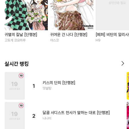
귀멸의 칼날 [단행본]
귀여운 건 나다 [단행본]
[페퍼] 비탄의 알리
고토게 코요하루
야스코
H9
실시간 랭킹
키스의 단죄 [단행본]
1
맛설탕
달콤 사디스트 천사가 말하는 대로 [단행본]
2
나나이