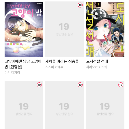
#
후방주의
#
트라우마
#
힐링물
#
인외존재
#
장발
#
변태수
#
성인용품
#
삼각관계
#
다정남
#
동
#
주종관계
#
또라이공
#
나이차커플
#
직진남
#
평범수
#
인외존재
#
평범남
#
상처녀
#
초능력
#
무심수
#
상처수
#
역사/시대물
#
현대물
#
굴림수
#
능글수
#
초딩공
#
이세계물
#
영상화
#
배틀연애
#
연상공
#
첫사랑
#
첫사랑
#
현대
고양이에겐 냥냥 고양이
새벽을 바라는 짐승들
도시전설 선배
밥 [단행본]
츠츠미 카케루
히라오카 카즈키
#
사랑꾼공
#
능력수
#
친구
#
철벽남
#
연하남
미키 미기리
#
동정공
#
능욕
#
아방수
#
육아물
#
후회남
#
절륜
#
복수
#
소설원작
#
개그/코믹
#
우정
#
드라
#
삼각관계
#
능욕수
#
로맨스
#
애증관계
#
계략수
#
짝사랑공
#
원나잇
#
부부
#
환생물
#
리맨물
#
학원/캠퍼스
#
재벌남
#
계략남
#
평범
#
존댓말공
#
얼빠수
#
유혹
#
능력녀
#
학원/캠퍼스