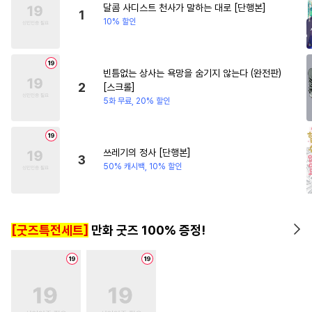
달콤 사디스트 천사가 말하는 대로 [단행본]
#
서양풍
#
강공
1
10% 할인
#
섹스파트너
#
문란수
#
소심수
#
친구
#
개그/코믹
빈틈없는 상사는 욕망을 숨기지 않는다 (완전판)
#
잔망수
#
다정수
#
연하수
2
[스크롤]
#
군림수
#
OO버스
5화 무료, 20% 할인
#
수인수
#
츤데레공
#
조폭공
#
연상수
#
키작공
쓰레기의 정사 [단행본]
3
#
미남공
#
동양풍
#
드라마
50% 캐시백, 10% 할인
#
연상연하
#
후회수
#
미남수
#
계약관계
[굿즈특전세트]
만화 굿즈 100% 증정!
#
임신수
#
능글공
#
츤데레수
#
병약수
#
문란공
#
까칠공
#
달달물
#
첫경험
#
직진공
#
미인수