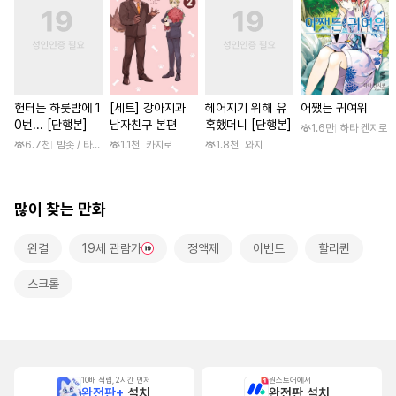
헌터는 하룻밤에 1
[세트] 강아지과
헤어지기 위해 유
어쨌든 귀여워
0번... [단행본]
남자친구 본편
혹했더니 [단행본]
1.6만
하타 켄지로
6.7천
밤솟 / 타조알, 두고
1.1천
카지로
1.8천
와지
많이 찾는 만화
완결
19세 관람가
정액제
이벤트
할리퀸
스크롤
10배 적립, 2시간 먼저
원스토어에서
완전판+
설치
완전판 설치