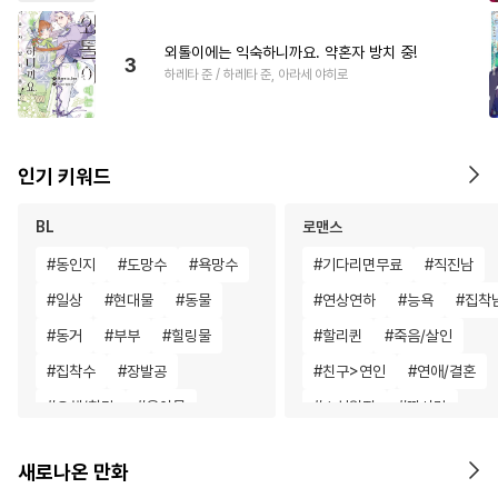
외톨이에는 익숙하니까요. 약혼자 방치 중!
3
하레타 준 / 하레타 준, 아라세 야히로
인기 키워드
BL
로맨스
#
동인지
#
도망수
#
욕망수
#
기다리면무료
#
직진남
#
일상
#
현대물
#
동물
#
연상연하
#
능욕
#
집착
#
동거
#
부부
#
힐링물
#
할리퀸
#
죽음/살인
#
집착수
#
장발공
#
친구>연인
#
연애/결혼
#
오해/착각
#
육아물
#
소설원작
#
짝사랑
#
단정수
#
까칠수
#
무심공
#
후회녀
#
일상
#
조신남
새로나온 만화
#
재벌공
#
감자수
#
변태공
#
절륜남
#
다각관계