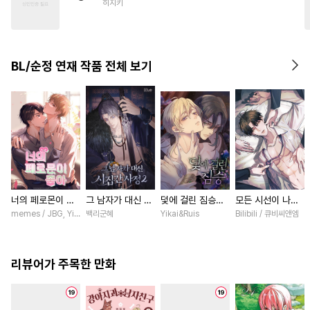
히지키
#
대물공
#
사제관계
#
적극수
#
민감수
#
이세계물
#
하드코어
BL/순정 연재 작품 전체 보기
#
친구>연인
#
순정공
#
BDSM
#
모럴리스
너의 페로몬이 좋
그 남자가 대신 시
덫에 걸린 짐승
모든 시선이 나에
아 [스크롤]
집간 사정 [스크
[스크롤]
게 [스크롤]
memes / JBG, Yinluxing
백리군혜
Yikai&Ruis
Bilibili / 큐비씨앤엠
롤]
리뷰어가 주목한 만화