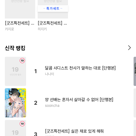
#
선후배
#
헌신수
#
능력공
#
떡대공
#
인싸공
#
귀염수
[굿즈특전세트] 강
[굿즈특전세트] 싫
#
변태
#
가이드버스
#
조교
아지과 남자친구
은 채로 있게 해줘
카지로
히지키
#
나이차커플
#
헌신공
외전
#
평범공
#
침착수
#
3P
신작 랭킹
#
원나잇
#
대형견공
#
웹툰단행본
#
재회물
달콤 사디스트 천사가 말하는 대로 [단행본]
1
#
애증관계
#
강수
#
연하공
나나이
#
능욕공
#
피폐물
#
수인
#
SM
#
절륜공
#
무뚝뚝공
양 선배는 혼자서 살아갈 수 없어 [단행본]
#
안경수
#
고수위
2
sooncha
#
헤테로공
#
집착공
#
페티쉬
#
벤츠공
#
떡대수
#
촉수
#
동정수
#
자낮수
[굿즈특전세트] 싫은 채로 있게 해줘
3