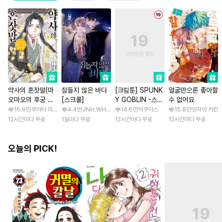
약사의 혼잣말(마
잠들지 않은 바다
[크림툰] SPUNK
얼굴만으론 좋아할
오마오의 후궁 수
[스크롤]
Y GOBLIN -스펑
수 없어요
수께끼 풀이수첩)
키 고블린- [스크
16.9만
쿠라타 미노지 / 휴우가 나츠
4.4만
JNH.WH Studio / Lasso
14.6만
이쿠야스
15.8만
안자이 카린
롤]
12시간마다 무료
1일마다 무료
12시간마다 무료
12시간마다 무료
오늘의 PICK!