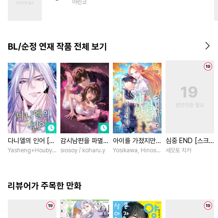
아린코
#
헌신공
#
회귀물
#
명랑수
#
힐링물
#
강수
#
유혹수
#
다각관계
#
감자수
BL/순정 연재 작품 전체 보기
#
굴림수
다니엘의 인어 [스
감시남편을 파멸시
아이를 가졌지만
심중 END [스크
크롤]
킬 때까지 [스크
사랑 없는 결혼은
롤]
Yasheng+Houby/YoudbG Studio
siosoy / koharu.y
Yosikawa, Hinoshika tamon / Hinoshi
세모토 치카
롤]
거절합니다 [스크
롤]
리뷰어가 주목한 만화