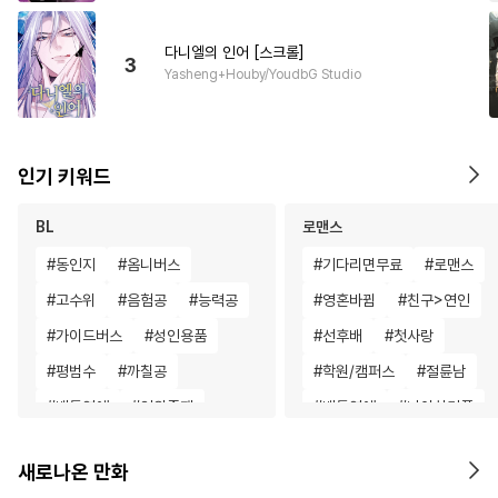
다니엘의 인어 [스크롤]
3
Yasheng+Houby/YoudbG Studio
인기 키워드
BL
로맨스
#
동인지
#
옴니버스
#
기다리면무료
#
로맨스
#
고수위
#
음험공
#
능력공
#
영혼바뀜
#
친구>연인
#
가이드버스
#
성인용품
#
선후배
#
첫사랑
#
평범수
#
까칠공
#
학원/캠퍼스
#
절륜남
#
배틀연애
#
인외존재
#
배틀연애
#
나이차커플
#
욕망수
#
후회수
#
연애/결혼
#
오피스물
새로나온 만화
#
계약관계
#
수인
#
조교
#
명문세가
#
드라마