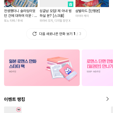
#
무심수
#
상처공
#
상처녀
#
서양풍
#
계략
전생했더니 슬라임이었
싱글남 모집! 제 아내 범
샴발라드 [단행본]
#
트라우마
#
미남수
#
현대물
#
직진남
#
일상
던 건에 대하여 이문 : 마
하실 분? [스크롤]
마야마 케이
#
만화단편
#
첫사랑
#
능욕
#
철벽녀
국에 사는 트리니티 [단
토노 타에 / 후세
와라비 모치, 디지털 장인 X
행본]
#
잔망수
#
사제관계
#
친구>연인
#
동거
다음 새로나온 만화 보기
1
3
#
삼각관계
#
후회공
#
복수물
#
개그/코믹
#
소심수
#
집착공
#
인외존재
#
게임
#
육아
#
존댓말공
#
평범공
#
까칠남
#
직진남
#
평범
#
적극수
#
웹툰단행본
#
평범남
#
첫경험
#
직진
#
계략수
#
벤츠공
#
친구
#
동양풍
#
사제관
#
OO버스
#
순정수
#
광공
#
철벽남
#
섹스파트너
#
역사/시대물
#
일상
#
영상화
#
후회남
#
환생
#
서양풍
#
수인수
#
난폭공
#
역사/시대물
#
삼각관계
이벤트 랭킹
#
절륜공
#
쓰레기공
#
우정
#
재회물
#
애증관
#
인싸공
#
감금/강제
#
할리퀸
#
평범녀
#
능력