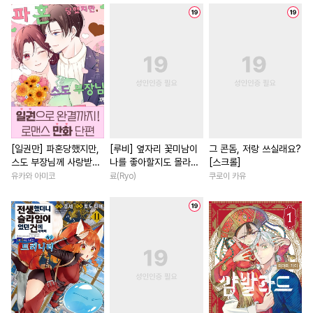
#
미인공
#
문란공
#
능욕
#
조신남
#
연애/결혼
#
능글수
#
변태수
#
BDSM
#
재벌남
#
힐링물
#
짝사
#
판타지
#
민감수
#
재회물
#
원나잇
#
연상연하
#
부
#
까칠수
#
얼빠수
#
직진공
#
성장물
#
판타지/SF
#
순정공
#
기억상실
#
SM
#
일상
#
짝사랑
#
절륜
#
능욕공
#
헌신수
#
변태공
#
집착남
#
성장물
#
친구
#
순진수
#
동정수
#
집착수
#
능글남
#
현대물
#
로맨
[일권만] 파혼당했지만,
[루비] 옆자리 꽃미남이
그 콘돔, 저랑 쓰실래요?
스도 부장님께 사랑받고
나를 좋아할지도 몰라
[스크롤]
#
이세계물
#
철벽수
#
고수위
#
계약관계
있습니다 [단행본]
[단행본]
유카와 아미코
료(Ryo)
쿠로이 카유
#
아방수
#
변태
#
개그/코믹
#
연예계
#
후회녀
#
회귀
#
부부
#
짝사랑
#
사랑꾼공
#
죽음/살인
#
첫사랑
#
귀염수
#
냉혈공
#
무심공
#
다정남
#
소설원작
#
애증관계
#
상처수
#
연하남
#
다각관계
#
개아가공
#
3P
#
질투
#
다정남
#
소년
#
또라이공
#
동정공
#
학원/캠퍼스
#
복수