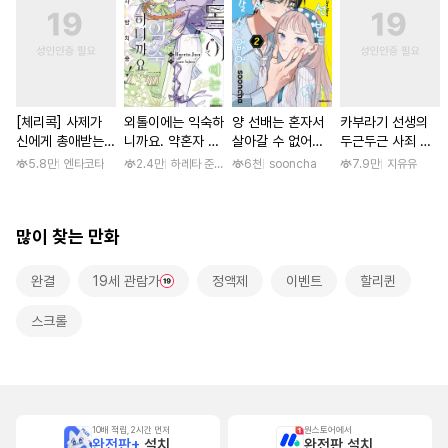
[체리콕] 사제가
외톨이에는 익숙하
양 선배는 혼자서
카부라기 선생의
신에게 총애받는
니까요. 약혼자 방
살아갈 수 없어
두근두근 사죄 방
이야기 [단행본]
치 중! [단행본]
[단행본]
문 [스크롤]
5.8만
엔타코타
2.4만
하레타 준 / 하레타 준, 아라세 야히로
6천
sooncha
7.9만
지유유
많이 찾는 만화
완결
19세 관람가
정액제
이벤트
할리퀸
스크롤
10배 적립, 2시간 먼저
원스토어에서
완전판+
설치
완전판 설치