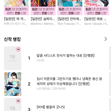
#
재벌공
#
육아물
#
주종관계
#
능글공
[일권만] 제 약혼
[일권만] 실례지만
[일권만] 전하께서
[일권만] 매료 마
#
미인수
#
미남공
#
다정수
은 취소되었습니다
약혼자님, 당신의
는 오늘도 운명의
법에 걸린 척했더
하루나기 리구 / 미즈메
Mashiro / Memeko
Shin Fukuda / Yoko Kurosu
Sane Takada / Koki
#
동양풍
#
페티쉬
#
혐관
[단행본]
눈은 장식인가요?
상대를 찾으신 모
니 냉담했던 약혼
[단행본]
양이네요 (웃음)
자가 맹목적인 사
#
강공
#
초능력
#
하드코어
[단행본]
랑꾼이 되었습니다
신작 랭킹
[단행본]
#
능력수
#
현대물
#
장발
#
촉수
#
소설원작
#
원나잇
달콤 사디스트 천사가 말하는 대로 [단행본]
1
#
피폐물
#
학원/캠퍼스
나나이
#
츤데레수
#
단정수
#
문란수
#
떡대공
#
연상공
임시 약혼자를 그만두기로 했더니 냉혹한 용신 왕
#
친구>연인
#
자낮수
2
세자의 상태가 이상해졌습니다 [단행본]
나기 토미오 / 고마 아카리
#
첫경험
#
드라마
#
연하수
#
오해/착각
#
예민수
#
헤테로공
#
연예계
[비애] 별들의 굿나잇
3