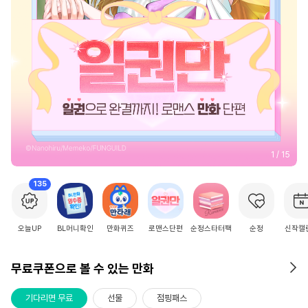
2
/
15
135
오늘UP
BL머니확인
만화퀴즈
로맨스단편
순정스타터팩
순정
신작캘
무료쿠폰으로 볼 수 있는 만화
기다리면 무료
선물
점핑패스