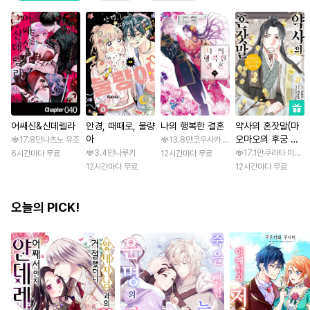
어쌔신&신데렐라
안경, 때때로, 불량
나의 행복한 결혼
약사의 혼잣말(마
아
오마오의 후궁 수
17.8만
나츠노 유조
13.8만
코우사카 리토 / 아기토기 아쿠미
수께끼 풀이수첩)
3.4만
나루키
17.1만
쿠라타 미노지 
6시간마다 무료
12시간마다 무료
12시간마다 무료
12시간마다 무료
오늘의 PICK!