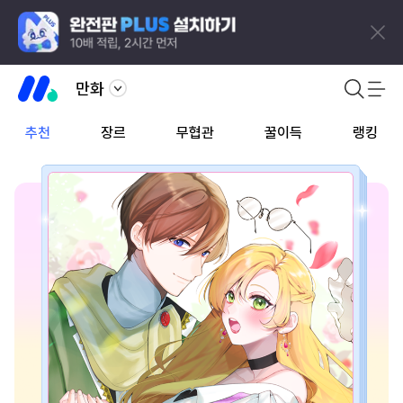
만화
추천
장르
무협관
꿀이득
랭킹