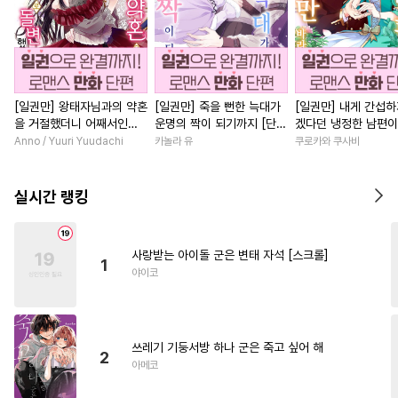
[일권만] 왕태자님과의 약혼
[일권만] 죽을 뻔한 늑대가
[일권만] 내게 간섭하
을 거절했더니 어째서인지
운명의 짝이 되기까지 [단행
겠다던 냉정한 남편이
얀데레로 돌변했습니다 [단
본]
선지 저만 바라봅니다
Anno / Yuuri Yuudachi
카놀라 유
쿠로카와 쿠사비
행본]
본]
실시간 랭킹
사랑받는 아이돌 군은 변태 자석 [스크롤]
1
야이코
쓰레기 기둥서방 하나 군은 죽고 싶어 해
2
아메코