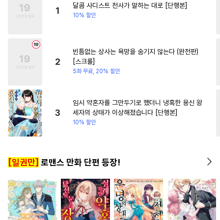
달콤 사디스트 천사가 말하는 대로 [단행본]
#
연상연하
#
후방주의
#
무심남
1
10% 할인
#
쓰레기수
#
모럴리스
#
임신수
#
다정공
#
대물공
빈틈없는 상사는 욕망을 숨기지 않는다 (완전판)
#
리맨물
#
동물
#
유혹
2
[스크롤]
#
선후배
#
안경수
5화 무료, 20% 할인
#
수한정다정공
#
섹스파트너
#
떡대수
#
츤데레공
임시 약혼자를 그만두기로 했더니 냉혹한 용신 왕
3
세자의 상태가 이상해졌습니다 [단행본]
#
조폭공
#
짝사랑공
10% 할인
#
다공일수
#
연하공
#
달달물
#
대형견공
[일권만]
로맨스 만화 단편 등장!
#
능욕수
#
오메가버스
#
군림수
#
도망수
#
계략공
#
침착수
#
동거
#
연상수
#
친구
#
키작공
#
초딩공