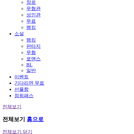
장르
무협관
성인관
무료
랭킹
소설
랭킹
판타지
무협
로맨스
BL
일반
이벤트
기다리면 무료
선물함
점핑패스
전체보기
전체보기
홈으로
전체보기 닫기