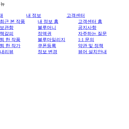
메뉴
재
내 정보
고객센터
최근 본 작품
내 정보 홈
고객센터 홈
보관함
블루머니
공지사항
책갈피
정액권
자주하는 질문
찜 한 작품
블루마일리지
1:1 문의
찜 한 작가
쿠폰등록
약관 및 정책
내리뷰
정보 변경
뷰어 설치안내