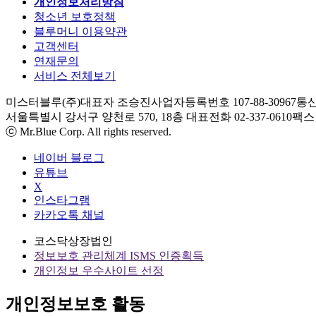
개인정보처리방침
청소년 보호정책
블루머니 이용약관
고객센터
연재문의
서비스 전체보기
미스터블루(주)
대표자 조승진
사업자등록번호 107-88-30967
통신
서울특별시 강서구 양천로 570, 18층
대표전화 02-337-0610
팩스 0
ⓒ Mr.Blue Corp. All rights reserved.
네이버 블로그
유튜브
X
인스타그램
카카오톡 채널
코스닥상장법인
정보보호 관리체계 ISMS 인증획득
개인정보 우수사이트 선정
개인정보보호 활동