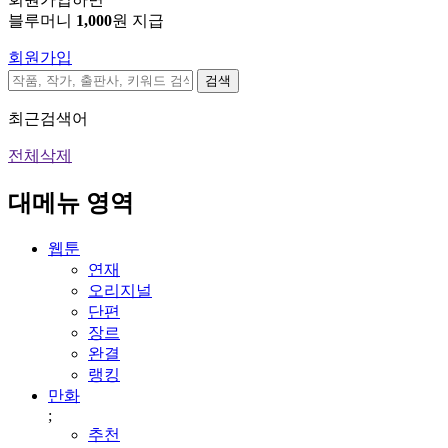
블루머니
1,000
원 지급
회원가입
검색
최근검색어
전체삭제
대메뉴 영역
웹툰
연재
오리지널
단편
장르
완결
랭킹
만화
;
추천