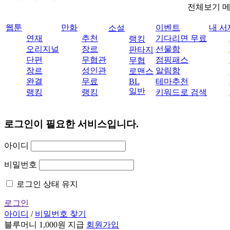
전체보기 
웹툰
만화
이벤트
내 서
소설
연재
추천
기다리면 무료
랭킹
오리지널
장르
선물함
판타지
단편
무협관
점핑패스
무협
장르
성인관
알림함
로맨스
완결
무료
BL
테마추천
일반
랭킹
랭킹
키워드로 검색
로그인이 필요한 서비스입니다.
아이디
비밀번호
로그인 상태 유지
로그인
아이디
/
비밀번호 찾기
블루머니 1,000원 지급
회원가입