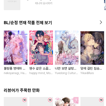
#
달달물
#
인외존재
#
조교
테니야 요시와키
#
사랑꾼공
#
감자수
#
후회공
#
평범공
BL/순정 연재 작품 전체 보기
#
이세계물
#
능욕수
불량품 영애와 저
웬수 같은 소꿉친
나만 보면 살랑살
덫에 걸린 짐승
주받은 공작은 사
구와 육아 중입니
랑 [스크롤]
[스크롤]
nekoyanagi, Hako, ABE RAGE, sumikawa volvox / ABE RAGE, sumikawa volvox
happy mind, MokumeKyo / MokumeKyo, Sumi Mikamo (Re,
Yuedong Culture / 백두몽
Yikai&Ruis
랑이 어려워 [스크
다 [스크롤]
롤]
리뷰어가 주목한 만화