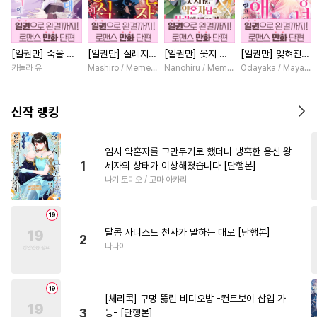
#
상처수
#
무심수
#
후방주의
#
성인용품
[일권만] 죽을 뻔
[일권만] 실례지만
[일권만] 웃지 않
[일권만] 잊혀진
#
헌신공
#
드라마
#
원나잇
한 늑대가 운명의
약혼자님, 당신의
는 약혼자님이 사
왕녀지만 정략결혼
카놀라 유
Mashiro / Memeko
Nanohiru / Memeko
Odayaka / Maya Ko
#
변태공
#
쓰레기수
짝이 되기까지 [단
눈은 장식인가요?
랑에 빠진 건 변장
한 남편에게 익애
행본]
[단행본]
한 저인 것 같습니
받고 있습니다 [단
#
페티쉬
#
삼각관계
다 [단행본]
행본]
신작 랭킹
#
평범수
#
키작공
#
학원/캠퍼스
#
잔망수
임시 약혼자를 그만두기로 했더니 냉혹한 용신 왕
1
세자의 상태가 이상해졌습니다 [단행본]
#
능글수
#
회귀물
#
집착공
나기 토미오 / 고마 아카리
#
도망수
#
떡대공
#
난폭공
#
다공일수
#
개아가공
달콤 사디스트 천사가 말하는 대로 [단행본]
#
냉혈공
#
소설원작
#
강공
2
나나이
#
SM
#
민감수
#
초딩공
#
유혹수
#
만화단편
[체리콕] 구멍 뚫린 비디오방 -컨트보이 삽입 가
#
힐링물
#
헤테로공
3
능- [단행본]