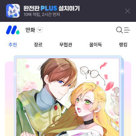
만화
추천
장르
무협관
꿀이득
랭킹