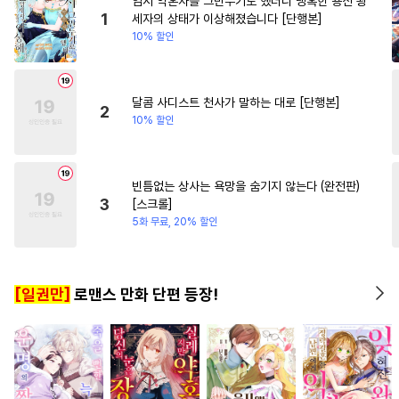
임시 약혼자를 그만두기로 했더니 냉혹한 용신 왕
#
하드코어
#
웹툰단행본
#
역사/시대물
#
삼각관계
1
세자의 상태가 이상해졌습니다 [단행본]
10% 할인
#
까칠공
#
동물
#
계략공
#
이세계물
#
판타지/SF
#
리맨물
#
적극수
#
아방수
#
욕망수
#
다정수
달콤 사디스트 천사가 말하는 대로 [단행본]
2
10% 할인
#
섹스파트너
#
예민수
#
임신수
#
연상수
#
유혹
#
얼빠수
#
시리어스
빈틈없는 상사는 욕망을 숨기지 않는다 (완전판)
3
[스크롤]
#
조폭공
#
침착수
#
순정공
5화 무료, 20% 할인
#
츤데레공
#
초능력
#
집착수
#
츤데레수
[일권만]
로맨스 만화 단편 등장!
#
안경수
#
무심공
#
재회물
#
광공
#
친구>연인
#
촉수
#
벤츠공
#
재벌공
#
미남공
#
소심수
#
일상
#
계략수