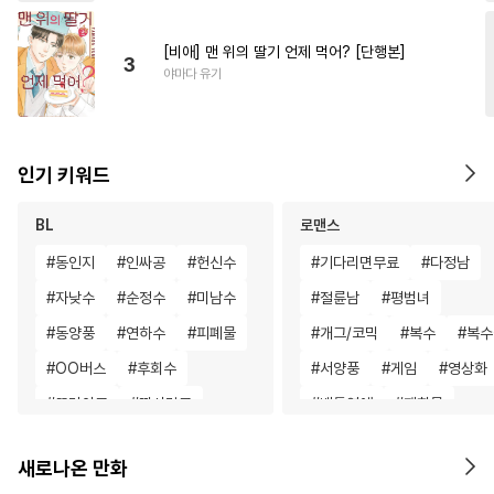
[비애] 맨 위의 딸기 언제 먹어? [단행본]
3
야마다 유기
인기 키워드
BL
로맨스
#
동인지
#
인싸공
#
헌신수
#
기다리면무료
#
다정남
#
자낮수
#
순정수
#
미남수
#
절륜남
#
평범녀
#
동양풍
#
연하수
#
피폐물
#
개그/코믹
#
복수
#
복수
#
OO버스
#
후회수
#
서양풍
#
게임
#
영상화
#
또라이공
#
짝사랑공
#
배틀연애
#
재회물
#
수인
#
짝사랑
#
연예계
#
나이차커플
#
능욕
새로나온 만화
#
굴림수
#
현대물
#
현대물
#
직진남
#
첫사