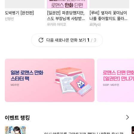
#
모럴리스
#
능력수
#
사제관계
#
부부
#
철벽
도박병기 [완전판]
[일권만] 파혼당했지만,
[루비] 옆자리 꽃미남이
#
절륜공
#
가이드버스
#
성장물
#
첫경험
#
능글
스도 부장님께 사랑받고
나를 좋아할지도 몰라
신형빈
#
사제관계
#
능글공
#
집착남
#
성장물
#
로맨
있습니다 [단행본]
[단행본]
유카와 아미코
료(Ryo)
#
다각관계
#
선후배
#
직진녀
#
영혼바뀜
다음 새로나온 만화 보기
1
3
#
미인수
#
대물공
#
첫사랑
#
철벽녀
#
친구>연인
#
육아물
#
오해/착각
#
절륜
#
계략남
#
트라우마
#
옴니버스
#
학원/캠퍼스
#
다정남
#
떡대수
#
직진공
#
귀염수
#
할리퀸
#
인외존재
#
일
#
배틀연애
#
존댓말공
#
다각관계
#
상처녀
#
애증관계
#
연하공
#
소설원작
#
우정
#
짝사
#
까칠수
#
계약관계
#
현대물
#
친구>연인
#
동정수
#
연상연하
#
능욕
#
재벌남
#
친구
#
능력녀
이벤트 랭킹
#
순진수
#
고수위
#
서양풍
#
소년
#
회귀물
#
첫사랑
#
철벽수
#
대형견공
#
일상
#
차원이동물