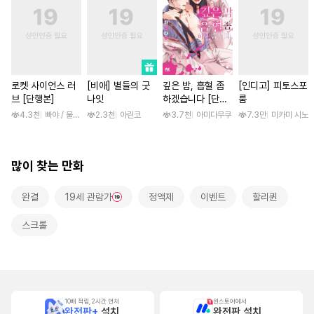
로켓 사이언스 러
[비애] 별들의 굿
깊은 밤, 흡혈 좀
[인디고] 피토스포
브 [단행본]
나잇
하겠습니다 [단행
룸
본]
4.3천
빠야 / 물컹, 제노리노
2.3천
아린코
3.7천
아미다무쿠
7.3만
미카미 시노
많이 찾는 만화
완결
19세 관람가
정액제
이벤트
할리퀸
스크롤
10배 적립, 2시간 먼저
원스토어에서
완전판+
설치
완전판 설치