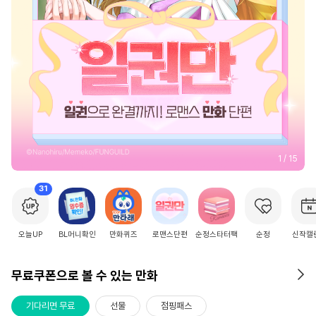
2
/
15
31
오늘UP
BL머니확인
만화퀴즈
로맨스단편
순정스타터팩
순정
신작캘
무료쿠폰으로 볼 수 있는 만화
기다리면 무료
선물
점핑패스