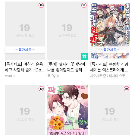
#
돔섭버스
#
BDSM
#
연예계
#
원나잇
#
환생
#
주종관계
#
기억상실
#
고수위
#
힐링물
#
첫경험
#
장발
#
3P
#
학원/캠퍼스
#
까칠남
#
능력공
#
미인공
#
섹스파트너
#
연애/결혼
#
감금/강제
#
부부
#
다정공
#
직진남
#
연상연하
#
개그/코믹
#
혐관
#
변태수
#
명문세가
#
동양풍
#
상처공
#
연상공
#
군림수
#
오피스물
#
무심남
[특가세트] 야하게 훈육
[루비] 옆자리 꽃미남이
[특가세트] 여성향 게임
하고 사랑해 줄게 -Dom
나를 좋아할지도 몰라
세계는 엑스트라에게 엄
#
단정수
#
동거
#
계약관계
#
드라마
／Sub 유니버스-
격한 세계입니다
Asato
료(Ryo)
시오사토 준 / 미시마 요무
#
오메가버스
#
수인수
#
평범녀
#
애증관계
#
수한정다정공
#
명랑수
#
육아물
#
연하남
#
초능
#
판타지
#
질투
#
문란수
#
친구
#
짝사랑
#
동거
#
음험공
#
동정공
#
선후배
#
백합/GL
#
역사/시대물
#
능욕공
#
후회녀
#
후회남
#
로맨
#
변태
#
친구
#
강수
#
연애/결혼
#
죽음/살인