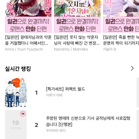
[일권만] 왕태자님과의 약혼
[일권만] 웃지 않는 약혼자
[일권만] 죽을 뻔한 
을 거절했더니 어째서인지
님이 사랑에 빠진 건 변장한
운명의 짝이 되기까지
얀데레로 돌변했습니다 [단
저인 것 같습니다 [단행본]
본]
Anno / Yuuri Yuudachi
Nanohiru / Memeko
카놀라 유
행본]
실시간 랭킹
[특가세트] 퍼펙트 월드
1
아루가 리에
추방된 영애의 신분으로 기사 공작님에게 사로잡혔
2
습니다 [단행본]
우미바라 유타