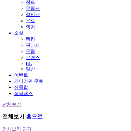
장르
무협관
성인관
무료
랭킹
소설
랭킹
판타지
무협
로맨스
BL
일반
이벤트
기다리면 무료
선물함
점핑패스
전체보기
전체보기
홈으로
전체보기 닫기