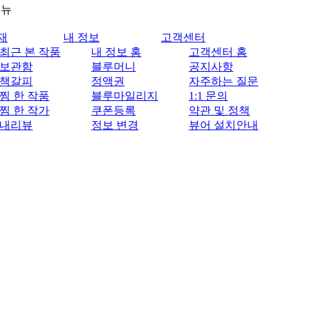
메뉴
재
내 정보
고객센터
최근 본 작품
내 정보 홈
고객센터 홈
보관함
블루머니
공지사항
책갈피
정액권
자주하는 질문
찜 한 작품
블루마일리지
1:1 문의
찜 한 작가
쿠폰등록
약관 및 정책
내리뷰
정보 변경
뷰어 설치안내