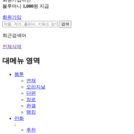
블루머니
1,000
원 지급
회원가입
검색
최근검색어
전체삭제
대메뉴 영역
웹툰
연재
오리지널
단편
장르
완결
랭킹
만화
;
추천