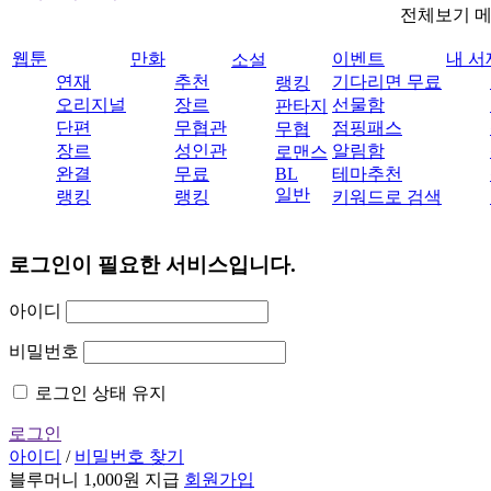
전체보기 
웹툰
만화
이벤트
내 서
소설
연재
추천
기다리면 무료
랭킹
오리지널
장르
선물함
판타지
단편
무협관
점핑패스
무협
장르
성인관
알림함
로맨스
완결
무료
BL
테마추천
일반
랭킹
랭킹
키워드로 검색
로그인이 필요한 서비스입니다.
아이디
비밀번호
로그인 상태 유지
로그인
아이디
/
비밀번호 찾기
블루머니 1,000원 지급
회원가입