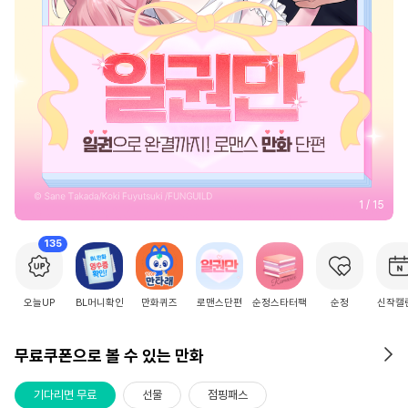
2
/
15
135
오늘UP
BL머니확인
만화퀴즈
로맨스단편
순정스타터팩
순정
신작캘
무료쿠폰으로 볼 수 있는 만화
기다리면 무료
선물
점핑패스