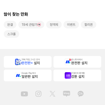
많이 찾는 만화
완결
19세 관람가
정액제
이벤트
할리퀸
스크롤
10배 적립, 2시간 먼저
원스토어에서
완전판+
설치
완전판 설치
Google Play에서
무협만화 플랫폼
일반판 설치
강툰 설치