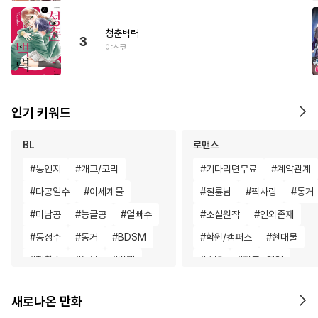
청춘벽력
3
야스코
인기 키워드
BL
로맨스
#
동인지
#
개그/코믹
#
기다리면무료
#
계약관계
#
다공일수
#
이세계물
#
절륜남
#
짝사랑
#
동거
#
미남공
#
능글공
#
얼빠수
#
소설원작
#
인외존재
#
동정수
#
동거
#
BDSM
#
학원/캠퍼스
#
현대물
#
집착수
#
동물
#
변태
#
소년
#
친구>연인
#
감자수
#
도망수
#
직진남
#
할리퀸
#
복수
새로나온 만화
#
주종관계
#
명랑수
#
드라마
#
집착남