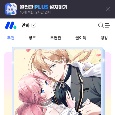
만화
추천
장르
무협관
꿀이득
랭킹