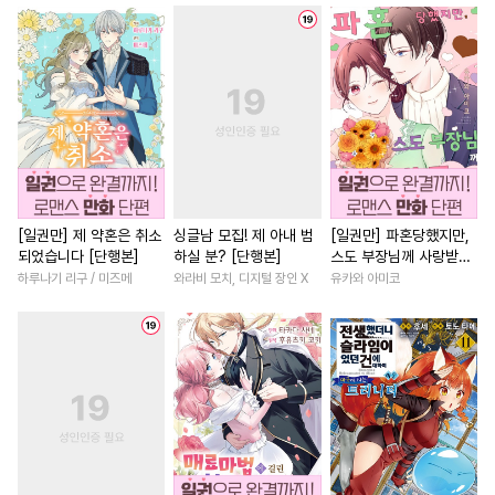
#
헌신수
#
배틀연애
#
역사/시대물
#
철벽녀
#
미인공
#
조폭공
#
3P
#
짝사랑
#
로맨스
#
현대
#
쓰레기공
#
아방수
#
서양풍
#
능욕
#
쓰레기수
#
평범수
#
판타지/SF
#
능력녀
#
선후배
#
까칠공
#
변태수
#
철벽남
#
연애/결혼
#
기억상실
#
자낮수
#
평범남
#
애증관계
#
재벌공
#
떡대수
#
능욕수
#
평범녀
#
복수물
[일권만] 제 약혼은 취소
싱글남 모집! 제 아내 범
[일권만] 파혼당했지만,
되었습니다 [단행본]
하실 분? [단행본]
스도 부장님께 사랑받고
#
모럴리스
#
굴림수
#
명문세가
#
원나잇
있습니다 [단행본]
하루나기 리구 / 미즈메
와라비 모치, 디지털 장인 X
유카와 아미코
#
힐링물
#
변태공
#
광공
#
오피스물
#
까칠남
#
우
#
현대물
#
냉혈공
#
후회녀
#
죽음/살인
#
후방주의
#
웹툰단행본
#
선후배
#
다각관계
#
무심공
#
하드코어
#
개그/코믹
#
일상
#
츤데레수
#
삼각관계
#
나이차커플
#
연하남
#
혐관
#
존댓말공
#
수인수
#
친구
#
친구
#
일상