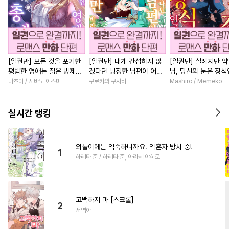
[일권만] 모든 것을 포기한
[일권만] 내게 간섭하지 않
[일권만] 실례지만 
평범한 영애는 젊은 빙제의
겠다던 냉정한 남편이 어째
님, 당신의 눈은 장
총애를 받는다 [단행본]
선지 저만 바라봅니다 [단행
요? [단행본]
나츠미 / 시바노 이즈미
쿠로카와 쿠사비
Mashiro / Memeko
본]
실시간 랭킹
외톨이에는 익숙하니까요. 약혼자 방치 중!
1
하레타 준 / 하레타 준, 아라세 야히로
고백하지 마 [스크롤]
2
서역아