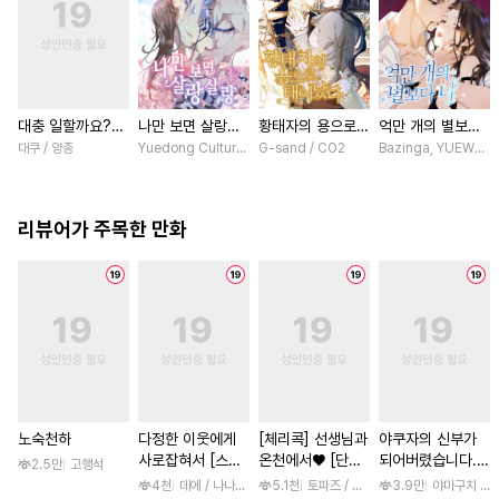
대충 일할까요?
나만 보면 살랑살
황태자의 용으로
억만 개의 별보다
[스크롤]
랑 [스크롤]
태어났다 [스크롤]
너 [스크롤]
대쿠 / 양총
Yuedong Culture / 백두몽
G-sand / CO2
Bazinga, YUEWEN /
리뷰어가 주목한 만화
노숙천하
다정한 이웃에게
[체리콕] 선생님과
야쿠자의 신부가
사로잡혀서 [스크
온천에서♥ [단행
되어버렸습니다.
2.5만
고행석
롤]
본]
[스크롤]
4천
데에 / 나나하라 미사
5.1천
토파즈 / 아오바 후미노리
3.9만
야마구치 네