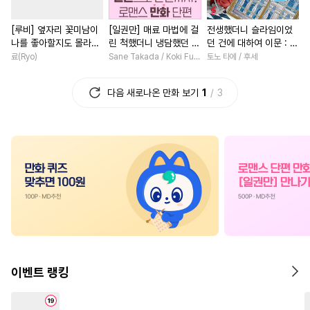
#
연상수
#
친구>연인
#
힐링물
#
후회남
#
고수
[루비] 옆자리 꽃미남이
[일권만] 매료 마법에 걸
전생했더니 슬라임이었
#
절륜공
#
다정공
#
연상공
#
게임
#
로맨스
나를 좋아할지도 몰라
린 척했더니 냉담했던 약
던 건에 대하여 이문 : 마
#
재회물
#
츤데레공
#
섹스파트너
#
다정남
[단행본]
혼자가 맹목적인 사랑꾼
국에 사는 트리니티 [단
료(Ryo)
Sane Takada / Koki Fuyutsuki
토노 타에 / 후세
이 되었습니다 [단행본]
행본]
#
학원/캠퍼스
#
만화단편
#
연애/결혼
#
친구>연인
다음 새로나온 만화 보기
1
3
#
헤테로공
#
귀염수
#
다정남
#
첫사랑
#
성장
#
순정수
#
육아물
#
문란공
#
능글남
#
조신남
#
무심
#
음험공
#
연예계
#
키작공
#
연예계
#
재회물
#
육아
#
능력수
#
부부
#
직진녀
#
환생물
#
수한정다정공
#
직진공
#
학원/캠퍼스
#
계략남
#
상처수
#
다정수
#
헌신공
#
상처녀
#
영혼바뀜
#
절
#
판타지
#
동양풍
#
까칠수
#
직진남
#
첫경험
#
친구
#
난폭공
#
능욕
#
사제관계
#
배틀연애
이벤트 랭킹
#
무심수
#
OO버스
#
삼각관계
#
평범녀
#
욕망수
#
섹스파트너
#
회귀물
#
영상화
#
첫사