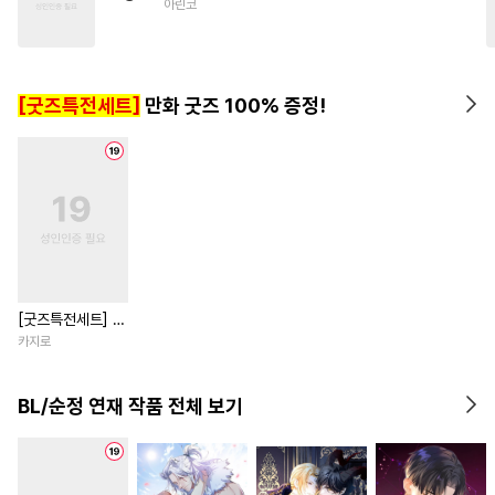
아린코
#
계략수
#
역사/시대물
#
인싸공
#
능욕공
#
오메가버스
#
개아가공
[굿즈특전세트]
만화 굿즈 100% 증정!
[굿즈특전세트] 강
아지과 남자친구
카지로
외전
BL/순정 연재 작품 전체 보기