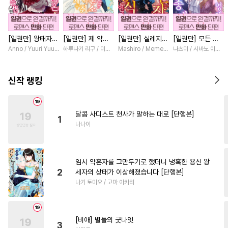
#
고수위
#
촉수
#
집착공
#
가이드버스
#
달달물
[일권만] 왕태자님
[일권만] 제 약혼
[일권만] 실례지만
[일권만] 모든 것
#
동정공
#
후회공
#
장발
과의 약혼을 거절
은 취소되었습니다
약혼자님, 당신의
을 포기한 평범한
Anno / Yuuri Yuudachi
하루나기 리구 / 미즈메
Mashiro / Memeko
나츠미 / 시바노 이즈미
#
초능력
#
리맨물
#
대물공
했더니 어째서인지
[단행본]
눈은 장식인가요?
영애는 젊은 빙제
얀데레로 돌변했습
[단행본]
의 총애를 받는다
#
잔망수
#
감금/강제
니다 [단행본]
[단행본]
신작 랭킹
#
연상연하
#
상처공
#
민감수
#
다각관계
달콤 사디스트 천사가 말하는 대로 [단행본]
1
#
드라마
#
첫경험
#
회귀물
나나이
#
능글수
#
유혹
#
성인용품
#
수인
#
안경수
#
계략공
임시 약혼자를 그만두기로 했더니 냉혹한 용신 왕
#
초딩공
#
후회수
#
유혹수
2
세자의 상태가 이상해졌습니다 [단행본]
나기 토미오 / 고마 아카리
#
첫사랑
#
인외존재
#
순정공
#
오해/착각
#
적극수
#
미남수
#
소심수
[비애] 별들의 굿나잇
3