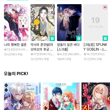
나의 행복한 결혼
약사의 혼잣말(마
잠들지 않은 바다
[크림툰] SPUNK
오마오의 후궁 수
[스크롤]
Y GOBLIN -스펑
13.8만
코우사카 리토 / 아기토기 아쿠미
수께끼 풀이수첩)
키 고블린- [스크
17만
쿠라타 미노지 / 휴우가 나츠
4.5만
JNH.WH Studio / Lasso
14.7만
이쿠야스
12시간마다 무료
롤]
12시간마다 무료
1일마다 무료
12시간마다 무료
오늘의 PICK!