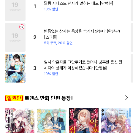
달콤 사디스트 천사가 말하는 대로 [단행본]
#
사랑꾼공
#
페티쉬
#
연상연하
#
성장물
1
10% 할인
#
능력공
#
철벽수
#
질투
#
재벌남
#
동양풍
#
부부
#
연하공
#
계약관계
빈틈없는 상사는 욕망을 숨기지 않는다 (완전판)
#
또라이공
#
군림수
2
[스크롤]
#
문란수
#
SM
#
트라우마
5화 무료, 20% 할인
#
애증관계
#
평범공
#
일상
#
임신수
#
소설원작
임시 약혼자를 그만두기로 했더니 냉혹한 용신 왕
3
세자의 상태가 이상해졌습니다 [단행본]
#
벤츠공
#
피폐물
#
짝사랑
10% 할인
#
옴니버스
#
강수
#
연하수
#
떡대공
#
서양풍
#
침착수
[일권만]
로맨스 만화 단편 등장!
#
원나잇
#
대형견공
#
사제관계
#
예민수
#
단정수
#
미인수
#
순진수
#
짝사랑공
#
조교
#
강공