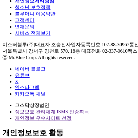
개인정보처리방침
청소년 보호정책
블루머니 이용약관
고객센터
연재문의
서비스 전체보기
미스터블루(주)
대표자 조승진
사업자등록번호 107-88-30967
통신
서울특별시 강서구 양천로 570, 18층
대표전화 02-337-0610
팩스 0
ⓒ Mr.Blue Corp. All rights reserved.
네이버 블로그
유튜브
X
인스타그램
카카오톡 채널
코스닥상장법인
정보보호 관리체계 ISMS 인증획득
개인정보 우수사이트 선정
개인정보보호 활동