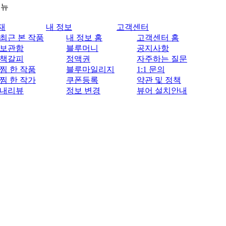
메뉴
재
내 정보
고객센터
최근 본 작품
내 정보 홈
고객센터 홈
보관함
블루머니
공지사항
책갈피
정액권
자주하는 질문
찜 한 작품
블루마일리지
1:1 문의
찜 한 작가
쿠폰등록
약관 및 정책
내리뷰
정보 변경
뷰어 설치안내