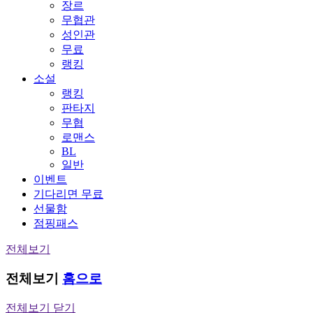
장르
무협관
성인관
무료
랭킹
소설
랭킹
판타지
무협
로맨스
BL
일반
이벤트
기다리면 무료
선물함
점핑패스
전체보기
전체보기
홈으로
전체보기 닫기