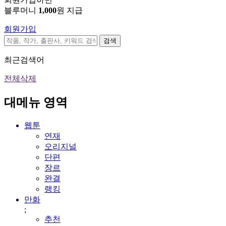
블루머니
1,000
원 지급
회원가입
검색
최근검색어
전체삭제
대메뉴 영역
웹툰
연재
오리지널
단편
장르
완결
랭킹
만화
;
추천