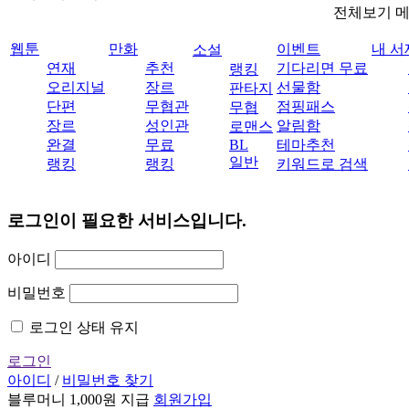
전체보기 
웹툰
만화
이벤트
내 서
소설
연재
추천
기다리면 무료
랭킹
오리지널
장르
선물함
판타지
단편
무협관
점핑패스
무협
장르
성인관
알림함
로맨스
완결
무료
BL
테마추천
일반
랭킹
랭킹
키워드로 검색
로그인이 필요한 서비스입니다.
아이디
비밀번호
로그인 상태 유지
로그인
아이디
/
비밀번호 찾기
블루머니 1,000원 지급
회원가입