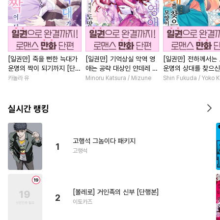
[일권만] 죽을 뻔한 늑대가
[일권만] 기억상실 악역 영
[일권만] 전하께서는
운명의 짝이 되기까지 [단행
애는 공략 대상인 얀데레 의
운명의 상대를 찾으신
본]
붓 오라버니에게서 도망칠
이네요 (웃음) [단행본
카놀라 유
Minoru Katsura / Mizune
Shin Fukuda / Yoko 
수가 없다 [단행본]
실시간 랭킹
고행석 그놈이다 패키지
1
고행석
[볼레로] 거인족의 신부 [단행본]
2
이토카즈