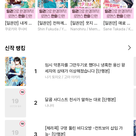
#
배틀연애
#
존댓말공
#
OO버스
#
성인용품
[일권만] 내게 간
[일권만] 전하께서
[일권만] 웃지 않
[일권만] 매료 마
#
연하수
#
인싸공
#
광공
섭하지 않겠다던
는 오늘도 운명의
는 약혼자님이 사
법에 걸린 척했더
쿠로카와 쿠사비
Shin Fukuda / Yoko Kurosu
Nanohiru / Memeko
Sane Takada / Koki
#
SM
#
장발
#
짝사랑
냉정한 남편이 어
상대를 찾으신 모
랑에 빠진 건 변장
니 냉담했던 약혼
째선지 저만 바라
양이네요 (웃음)
한 저인 것 같습니
자가 맹목적인 사
#
사제관계
#
다정수
봅니다 [단행본]
[단행본]
다 [단행본]
랑꾼이 되었습니다
신작 랭킹
[단행본]
#
힐링물
#
문란수
#
강수
#
판타지
#
직진공
#
연상공
임시 약혼자를 그만두기로 했더니 냉혹한 용신 왕
1
세자의 상태가 이상해졌습니다 [단행본]
#
절륜공
#
연상수
나기 토미오 / 고마 아카리
#
기억상실
#
원나잇
#
잔망수
#
상처수
#
도망수
달콤 사디스트 천사가 말하는 대로 [단행본]
#
옴니버스
#
연하공
2
나나이
#
애증관계
#
순정공
#
만화단편
#
수인수
[체리콕] 구멍 뚫린 비디오방 -컨트보이 삽입 가
#
떡대공
#
냉혈공
#
혐관
3
능- [단행본]