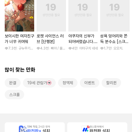
보이시한 여자친구
로켓 사이언스 러
야쿠자의 신부가
성욕 덩어리와 쫀
가 너무 귀여워
브 [단행본]
되어버렸습니다.
득 분수쇼 [스크
[스크롤]
롤]
7.3천
규뉴무기고항
4.3천
빠야 / 물컹, 제노리노
4만
야마구치 네네
1.7만
오모치.
많이 찾는 만화
완결
19세 관람가
정액제
이벤트
할리퀸
스크롤
10배 적립, 2시간 먼저
원스토어에서
완전판+
설치
완전판 설치