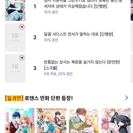
임시 약혼자를 그만두기로 했더니 냉혹한 용신 왕
#
평범수
#
하드코어
#
고수위
#
환생물
#
재회
1
세자의 상태가 이상해졌습니다 [단행본]
10% 할인
#
집착수
#
유혹
#
삼각관계
#
연애/결혼
#
능욕수
#
첫경험
#
변태수
#
감자수
#
적극수
#
계략공
달콤 사디스트 천사가 말하는 대로 [단행본]
2
10% 할인
#
BDSM
#
피폐물
#
첫사랑
#
강공
#
능력공
#
미인수
#
명랑수
#
귀염수
#
조폭공
빈틈없는 상사는 욕망을 숨기지 않는다 (완전판)
3
[스크롤]
#
욕망수
#
능욕
#
미남공
5화 무료, 20% 할인
#
굴림수
#
음험공
#
능욕공
#
짝사랑공
#
수한정다정공
[일권만]
로맨스 만화 단편 등장!
#
침착수
#
다정공
#
친구
#
학원/캠퍼스
#
후회공
#
트라우마
#
웹툰단행본
#
회귀물
#
또라이공