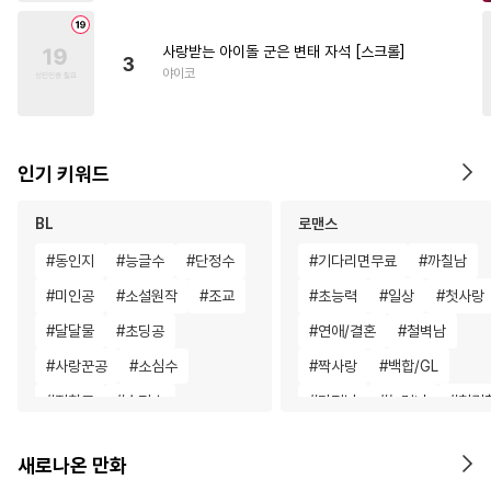
사랑받는 아이돌 군은 변태 자석 [스크롤]
3
야이코
인기 키워드
BL
로맨스
#
동인지
#
능글수
#
단정수
#
기다리면무료
#
까칠남
#
미인공
#
소설원작
#
조교
#
초능력
#
일상
#
첫사랑
#
달달물
#
초딩공
#
연애/결혼
#
철벽남
#
사랑꾼공
#
소심수
#
짝사랑
#
백합/GL
#
집착공
#
순정수
#
다정남
#
능력녀
#
첫경
#
계약관계
#
키작공
#
평범녀
#
현대물
#
평범
새로나온 만화
#
재벌공
#
역사/시대물
#
직진녀
#
절륜
#
로맨스