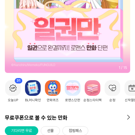
2
/
15
31
오늘UP
BL머니확인
만화퀴즈
로맨스단편
순정스타터팩
순정
신작캘
무료쿠폰으로 볼 수 있는 만화
기다리면 무료
선물
점핑패스