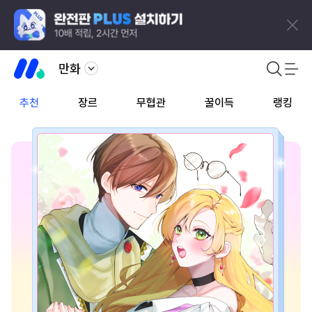
만화
추천
장르
무협관
꿀이득
랭킹