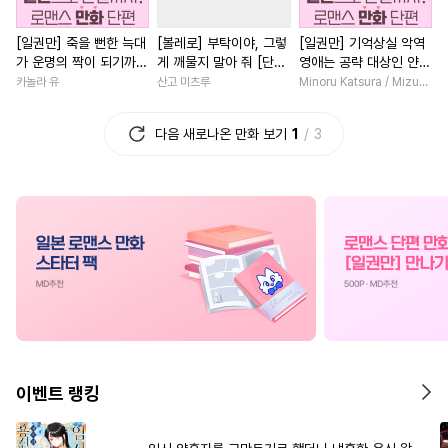
#
무심공
#
오해/착각
#
친구>연인
#
복수물
[일권만] 죽을 뻔한 늑대
[볼레로] 부탁이야, 그렇
[일권만] 기억상실 악역
#
가이드버스
#
육아물
#
힐링물
#
현대물
#
능욕
가 운명의 짝이 되기까지
게 깨물지 말아 줘 [단행
영애는 공략 대상인 얀데
#
계략수
#
재회물
#
민감수
#
소설원작
#
섹스파트너
[단행본]
본]
레 의붓 오라버니에게서
카놀라 유
산고 미츠루
Minoru Katsura / Mizune
도망칠 수가 없다 [단행
#
안경수
#
수인
#
까칠공
#
다각관계
#
게임
본]
다음 새로나온 만화 보기
1
3
#
섹스파트너
#
유혹수
#
명문세가
#
영혼바뀜
#
고수위
#
다공일수
#
직진남
#
사제관계
#
감금/강제
#
리맨물
#
후회녀
#
학원/캠퍼스
#
철벽수
#
오메가버스
#
3P
#
나이차커플
#
짝사랑
#
현대물
#
능력수
#
죽음/살인
#
개그/코믹
#
모럴리스
#
미남수
#
질투
#
직진남
#
일상
#
삼각관
#
돔섭버스
#
친구>연인
#
학원/캠퍼스
#
재벌남
#
초능력
#
연상연하
#
촉수
#
친구
#
할리퀸
#
인외존
이벤트 랭킹
#
벤츠공
#
까칠수
#
자낮수
#
후회남
#
차원이동물
#
대형견공
#
부부
#
순진수
#
판타지/SF
#
동양풍