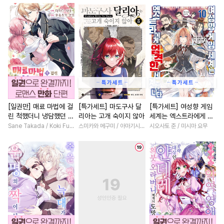
#
무심수
#
후회수
#
상처공
#
연예계
#
이세계물
#
동양풍
#
연예계
#
평범공
#
성장물
#
계략남
#
영상
#
서양풍
#
시리어스
#
로맨스
#
배틀연애
#
동정공
#
헤테로공
#
원나잇
#
친구>연인
#
다각관계
#
드라마
#
친구
#
오피스물
#
임신수
#
이세계물
#
연상연하
#
회귀물
#
선후배
#
변태
#
후방주의
#
선후배
#
능글남
#
절륜
[일권만] 매료 마법에 걸
[특가세트] 마도구사 달
[특가세트] 여성향 게임
린 척했더니 냉담했던 약
리아는 고개 숙이지 않아
세계는 엑스트라에게 엄
#
인외존재
#
일상
#
다정남
#
무심남
혼자가 맹목적인 사랑꾼
격한 세계입니다
Sane Takada / Koki Fuyutsuki
스미카와 메구미 / 아마기시 히사야
시오사토 준 / 미시마 요무
#
개그/코믹
#
동거
#
군림수
#
역사/시대물
#
소년
이 되었습니다 [단행본]
#
아방수
#
츤데레공
#
서양풍
#
복수
#
첫사랑
#
주종관계
#
츤데레수
#
성장물
#
계약관계
#
우
#
예민수
#
얼빠수
#
능글공
#
상처녀
#
육아물
#
연하
#
개아가공
#
떡대수
#
부부
#
집착남
#
애증관
#
헌신수
#
쓰레기수
#
동물
#
동거
#
드라마
#
철벽녀