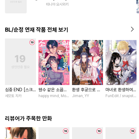
#
난폭공
#
대물공
#
동정수
테니야 요시와키
#
페티쉬
#
헌신공
#
변태공
BL/순정 연재 작품 전체 보기
심중 END [스크
웬수 같은 소꿉친
환생 후궁으로 살
마녀로 환생하여
롤]
구와 육아 중입니
아가는 법 [스크
성기사를 키웠다
세모토 치카
happy mind, MokumeKyo / MokumeKyo, Sumi Mikamo (Re,
Jiman, YY
FunEdit / snapstud
다 [스크롤]
롤]
[스크롤]
리뷰어가 주목한 만화