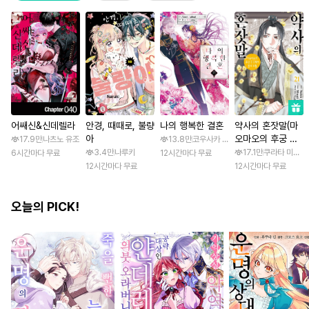
어쌔신&신데렐라
안경, 때때로, 불량
나의 행복한 결혼
약사의 혼잣말(마
아
오마오의 후궁 수
17.9만
나츠노 유조
13.8만
코우사카 리토 / 아기토기 아쿠미
수께끼 풀이수첩)
3.4만
나루키
17.1만
쿠라타 미노지 
6시간마다 무료
12시간마다 무료
12시간마다 무료
12시간마다 무료
오늘의 PICK!