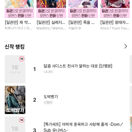
#
동양풍
#
소심수
#
떡대수
#
개아가공
#
안경수
[일권만] 제 약혼
[일권만] 실례지만
[일권만] 죽을 뻔
[일권만] 왕태자님
#
평범수
#
직진수
은 취소되었습니다
약혼자님, 당신의
한 늑대가 운명의
과의 약혼을 거절
하루나기 리구 / 미즈메
Mashiro / Memeko
카놀라 유
Anno / Yuuri Yuuda
#
다공일수
#
계략수
#
3P
[단행본]
눈은 장식인가요?
짝이 되기까지 [단
했더니 어째서인지
[단행본]
행본]
얀데레로 돌변했습
#
능글공
#
달달물
#
순진수
니다 [단행본]
신작 랭킹
#
동물
#
고수위
#
연상연하
#
평범공
#
적극수
#
조폭공
달콤 사디스트 천사가 말하는 대로 [단행본]
1
#
능력수
#
광공
나나이
#
역사/시대물
#
SM
#
수인수
#
배틀연애
도박병기
#
귀염수
#
도망수
#
직진공
2
신형빈
#
이세계물
#
회귀물
#
원나잇
#
상처공
#
다정수
[특가세트] 야하게 훈육하고 사랑해 줄게 -Dom／
#
강수
#
오메가버스
3
Sub 유니버스-