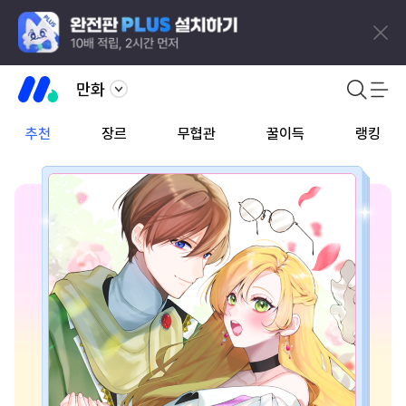
만화
추천
장르
무협관
꿀이득
랭킹