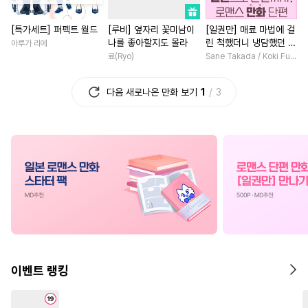
#
연하수
#
초능력
#
유혹
#
현대물
#
일상
#
연하남
[특가세트] 퍼펙트 월드
[루비] 옆자리 꽃미남이
[일권만] 매료 마법에 걸
#
능글수
#
현대물
#
게임
#
연애/결혼
#
짝사
나를 좋아할지도 몰라
린 척했더니 냉담했던 약
아루가 리에
#
시리어스
#
계약관계
#
능욕
#
나이차커플
혼자가 맹목적인 사랑꾼
료(Ryo)
Sane Takada / Koki Fuyutsuki
이 되었습니다 [단행본]
#
판타지
#
떡대공
#
아방수
#
서양풍
#
친구
#
다정남
다음 새로나온 만화 보기
1
3
#
능욕공
#
욕망수
#
단정수
#
능력녀
#
백합/GL
#
삼각관계
#
웹툰단행본
#
배틀연애
#
후회남
#
우
#
문란수
#
수한정다정공
#
복수물
#
판타지/SF
#
다각관계
#
후방주의
#
로맨스
#
재벌남
#
선후
#
학원/캠퍼스
#
미인공
#
동거
#
친구>연인
#
기억상실
#
냉혈공
#
현대물
#
육아물
#
츤데레공
#
선후배
#
계약관계
#
계략남
#
소
#
대형견공
#
재벌공
#
평범녀
#
까칠남
이벤트 랭킹
#
모럴리스
#
동정수
#
개그/코믹
#
평범녀
#
명랑수
#
돔섭버스
#
능욕
#
성장물
#
환생물
#
직진