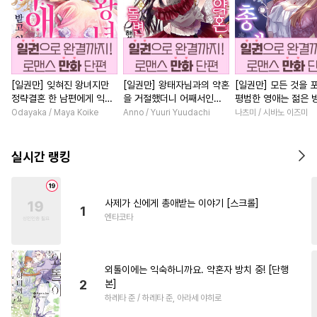
[일권만] 잊혀진 왕녀지만
[일권만] 왕태자님과의 약혼
[일권만] 모든 것을 
정략결혼 한 남편에게 익애
을 거절했더니 어째서인지
평범한 영애는 젊은 
받고 있습니다 [단행본]
얀데레로 돌변했습니다 [단
총애를 받는다 [단행
Odayaka / Maya Koike
Anno / Yuuri Yuudachi
나츠미 / 시바노 이즈미
행본]
실시간 랭킹
사제가 신에게 총애받는 이야기 [스크롤]
1
엔타코타
외톨이에는 익숙하니까요. 약혼자 방치 중! [단행
2
본]
하레타 준 / 하레타 준, 아라세 야히로