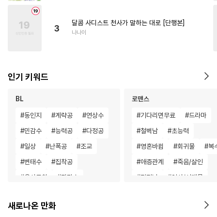
달콤 사디스트 천사가 말하는 대로 [단행본]
3
나나이
인기 키워드
BL
로맨스
#
동인지
#
계략공
#
연상수
#
기다리면무료
#
드라마
#
민감수
#
능력공
#
다정공
#
철벽남
#
초능력
#
일상
#
난폭공
#
조교
#
영혼바뀜
#
회귀물
#
복
#
변태수
#
집착공
#
애증관계
#
죽음/살인
#
유사근친
#
잔망수
#
직진남
#
역사/시대물
#
리맨물
#
수인
#
주종관계
#
동양풍
#
학원/캠퍼스
새로나온 만화
#
성인용품
#
초딩공
#
집착남
#
섹스파트너