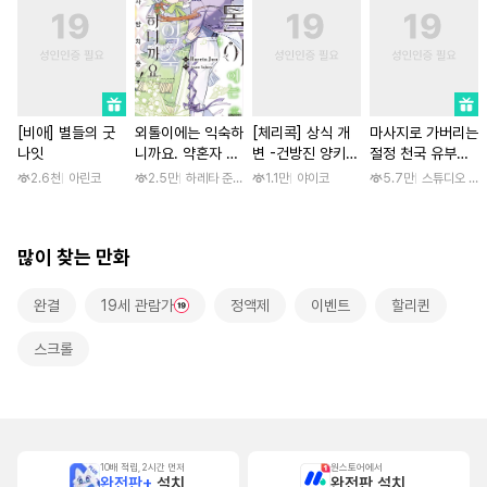
[비애] 별들의 굿
외톨이에는 익숙하
[체리콕] 상식 개
마사지로 가버리는
나잇
니까요. 약혼자 방
변 -건방진 양키
절정 천국 유부녀
치 중! [단행본]
한 달간 마음대로
[스크롤]
2.6천
아린코
2.5만
하레타 준 / 하레타 준, 아라세 야히로
1.1만
야이코
5.7만
스튜디오 후
범하기- [단행본]
많이 찾는 만화
완결
19세 관람가
정액제
이벤트
할리퀸
스크롤
10배 적립, 2시간 먼저
원스토어에서
완전판+
설치
완전판 설치