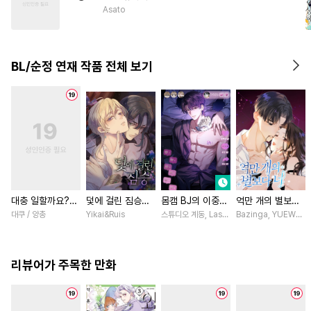
#
후회수
#
미인수
#
철벽수
Asato
#
SF
#
첫경험
#
섹스파트너
#
첫사랑
#
무심수
#
혐관
BL/순정 연재 작품 전체 보기
#
존댓말공
#
BDSM
대충 일할까요?
덫에 걸린 짐승
몸캠 BJ의 이중생
억만 개의 별보다
[스크롤]
[스크롤]
활 [스크롤]
너 [스크롤]
대쿠 / 양총
Yikai&Ruis
스튜디오 계동, Lasso
Bazinga, YUEWEN /
리뷰어가 주목한 만화