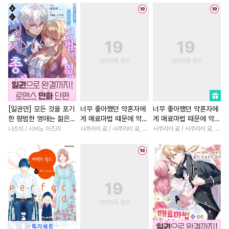
#
하드코어
#
헌신수
#
차원이동물
#
무심남
#
자낮수
#
인외존재
#
후회녀
#
고수위
#
철벽
#
서양풍
#
피폐물
#
연상연하
#
짝사랑
#
감금/강제
#
헤테로공
#
상처녀
#
일상
#
이세계
#
재회물
#
짝사랑
#
첫사랑
#
학원/캠퍼스
#
개그/코믹
#
순정수
#
성장물
#
명문세가
#
친
#
OO버스
#
촉수
#
절륜
#
로맨스
[일권만] 모든 것을 포기
너무 좋아했던 약혼자에
너무 좋아했던 약혼자에
한 평범한 영애는 젊은
게 매료마법 때문에 약혼
게 매료마법 때문에 약혼
#
친구>연인
#
대물공
#
친구>연인
#
삼각관계
빙제의 총애를 받는다
파기당했습니다 [단행
파기당했습니다
나츠미 / 시바노 이즈미
사쿠라이 료 / 사쿠라이 료, 시이나 사에라
사쿠라이 료 / 사쿠라이 료, 시이나 사에라
#
짝사랑공
#
트라우마
#
원나잇
#
첫사랑
#
직진
[단행본]
본]
#
페티쉬
#
변태
#
연애/결혼
#
절륜남
#
첫경험
#
연상공
#
드라마
#
복수
#
연애/결혼
#
능글남
#
까칠공
#
애증관계
#
오피스물
#
연예계
#
연하공
#
유혹수
#
능욕수
#
사제관계
#
영상화
#
가이드버스
#
친구
#
다정남
#
재회물
#
힐링