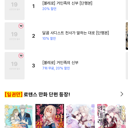
[볼레로] 거인족의 신부 [단행본]
#
변태공
#
까칠수
#
힐링물
#
부부
#
인외존재
1
20% 할인
#
키작공
#
소설원작
#
소설원작
#
다각관계
#
만화단편
#
미남수
#
군림수
#
쓰레기수
#
장발
달콤 사디스트 천사가 말하는 대로 [단행본]
2
10% 할인
#
부부
#
또라이공
#
츤데레수
#
미남공
#
연예계
#
임신수
[볼레로] 거인족의 신부
3
#
오해/착각
#
얼빠수
#
강공
7화 무료, 20% 할인
#
사랑꾼공
#
상처수
#
절륜공
#
사제관계
#
질투
[일권만]
로맨스 만화 단편 등장!
#
육아물
#
무심공
#
굴림수
#
예민수
#
후회공
#
음험공
#
순정공
#
동거
#
침착수
#
벤츠공
#
감자수
#
동정공