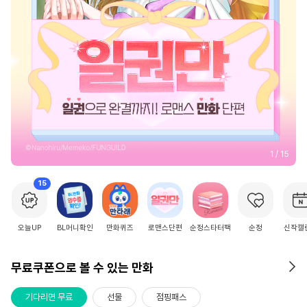
2
/
15
15
오늘UP
BL머니확인
만화퀴즈
로맨스단편
순정스타터팩
순정
신작캘
무료쿠폰으로 볼 수 있는 만화
기다리면 무료
선물
점핑패스