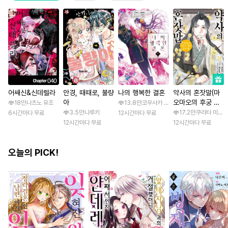
어쌔신&신데렐라
안경, 때때로, 불량
나의 행복한 결혼
약사의 혼잣말(마
아
오마오의 후궁 수
18만
나츠노 유조
13.8만
코우사카 리토 / 아기토기 아쿠미
수께끼 풀이수첩)
3.5만
나루키
17.2만
쿠라타 미노지 
6시간마다 무료
12시간마다 무료
12시간마다 무료
12시간마다 무료
오늘의 PICK!